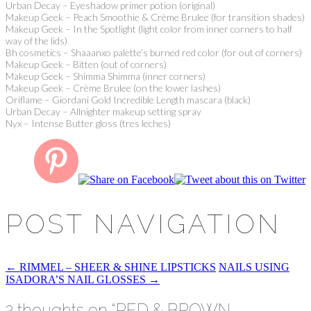
Urban Decay – Eyeshadow primer potion (original)
Makeup Geek – Peach Smoothie & Crème Brulee (for transition shades)
Makeup Geek – In the Spotlight (light color from inner corners to half
way of the lids)
Bh cosmetics – Shaaanxo palette’s burned red color (for out of corners)
Makeup Geek – Bitten (out of corners)
Makeup Geek – Shimma Shimma (inner corners)
Makeup Geek – Crème Brulee (on the lower lashes)
Oriflame – Giordani Gold Incredible Length mascara (black)
Urban Decay – Allnighter makeup setting spray
Nyx – Intense Butter gloss (tres leches)
POST NAVIGATION
←
RIMMEL – SHEER & SHINE LIPSTICKS
NAILS USING
ISADORA’S NAIL GLOSSES
→
2 thoughts on “
RED & BROWN –