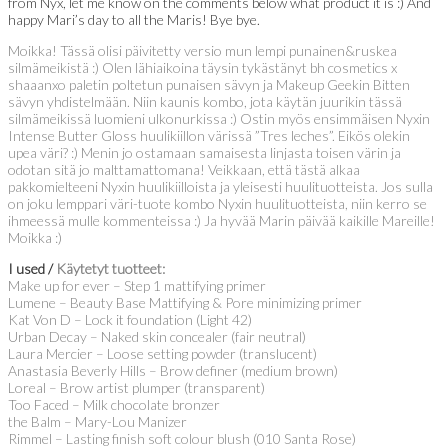
from Nyx, let me know on the comments below what product it is :) And
happy Mari’s day to all the Maris! Bye bye.
Moikka! Tässä olisi päivitetty versio mun lempi punainen&ruskea
silmämeikistä :) Olen lähiaikoina täysin tykästänyt bh cosmetics x
shaaanxo paletin poltetun punaisen sävyn ja Makeup Geekin Bitten
sävyn yhdistelmään. Niin kaunis kombo, jota käytän juurikin tässä
silmämeikissä luomieni ulkonurkissa :) Ostin myös ensimmäisen Nyxin
Intense Butter Gloss huulikiillon värissä ”Tres leches”. Eikös olekin
upea väri? :) Menin jo ostamaan samaisesta linjasta toisen värin ja
odotan sitä jo malttamattomana! Veikkaan, että tästä alkaa
pakkomielteeni Nyxin huulikiilloista ja yleisesti huulituotteista. Jos sulla
on joku lemppari väri-tuote kombo Nyxin huulituotteista, niin kerro se
ihmeessä mulle kommenteissa :) Ja hyvää Marin päivää kaikille Mareille!
Moikka :)
I used /
Käytetyt tuotteet:
Make up for ever – Step 1 mattifying primer
Lumene – Beauty Base Mattifying & Pore minimizing primer
Kat Von D – Lock it foundation (Light 42)
Urban Decay – Naked skin concealer (fair neutral)
Laura Mercier – Loose setting powder (translucent)
Anastasia Beverly Hills – Brow definer (medium brown)
Loreal – Brow artist plumper (transparent)
Too Faced – Milk chocolate bronzer
the Balm – Mary-Lou Manizer
Rimmel – Lasting finish soft colour blush (010 Santa Rose)