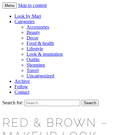
Skip to content
Menu
Makeup & beauty blog
LOOK BY MARI
Look by Mari
Categories
Accessories
Beauty
Decor
Food & health
Lifestyle
Look & inspiration
Outfits
Shopping
Travel
Uncategorized
Archive
Follow
Contact
Search for:
RED & BROWN –