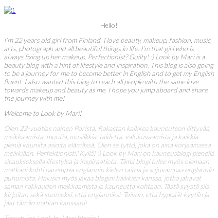
Hello!
I’m 22 years old girl from Finland. I love beauty, makeup, fashion, music,
arts, photograph and all beautiful things in life. I’m that girl who is
always fixing up her makeup. Perfectionist? Guilty! :) Look by Mari is a
beauty blog with a hint of lifestyle and inspiration. This blog is also going
to be a journey for me to become better in English and to get my English
fluent. I also wanted this blog to reach all people with the same love
towards makeup and beauty as me. I hope you jump aboard and share
the journey with me!
Welcome to Look by Mari!
Olen 22-vuotias nainen Porista. Rakastan kaikkea kauneuteen liittyvää,
meikkaamista, muotia, musiikkia, taidetta, valokuvaamista ja kaikkia
pieniä kauniita asioita elämässä. Olen se tyttö, joka on aina korjaamassa
meikkiään. Perfektionisti? Kyllä! :) Look by Mari on kauneusblogi pienellä
sipaukseksella lifestylea ja inspiraatiota. Tämä blogi tulee myös olemaan
matkani kohti parempaa englannin kielen taitoa ja sujuvampaa englannin
puhumista. Halusin myös jakaa blogini kaikkien kanssa, jotka jakavat
saman rakkauden meikkaamista ja kauneutta kohtaan. Tästä syystä siis
kirjoitan sekä suomeksi, että englanniksi. Toivon, että hyppäät kyytiin ja
jaat tämän matkan kanssani!
Tervetuloa Look by Mari blogiin!