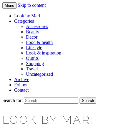
Skip to content
Menu
Makeup & beauty blog
LOOK BY MARI
Look by Mari
Categories
Accessories
Beauty
Decor
Food & health
Lifestyle
Look & inspiration
Outfits
Shopping
Travel
Uncategorized
Archive
Follow
Contact
Search for:
LOOK BY MARI