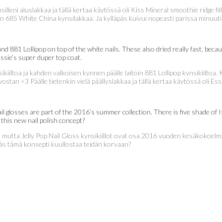
silleni aluslakkaa ja tällä kertaa käytössä oli Kiss Mineral smoothie ridge 
n 685 White China kynsilakkaa. Ja kylläpäs kuivui nopeasti parissa minuut
and 881 Lollipop on top of the white nails. These also dried really fast, becau
ssie’s super duper top coat.
sikiiltoa ja kahden valkoisen kynnen päälle laitoin 881 Lollipop kynsikiiltoa
rvostan <3 Päälle tietenkin vielä päällyslakkaa ja tällä kertaa käytössä oli Es
l glosses are part of the 2016’s summer collection. There is five shade of Is
 this new nail polish concept?
mutta Jelly Pop Nail Gloss kynsikiillot ovat osa 2016 vuoden kesäkokoelmaa
ltäs tämä konsepti kuullostaa teidän korvaan?