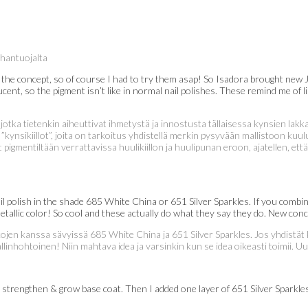
hantuojalta
 the concept, so of course I had to try them asap! So Isadora brought new J
ucent, so the pigment isn’t like in normal nail polishes. These remind me of l
 jotka tietenkin aiheuttivat ihmetystä ja innostusta tällaisessa kynsien lakk
 ”kynsikiillot”, joita on tarkoitus yhdistellä merkin pysyvään mallistoon kuul
pigmentiltään verrattavissa huulikiillon ja huulipunan eroon, ajatellen, että
l polish in the shade 685 White China or 651 Silver Sparkles. If you combin
etallic color! So cool and these actually do what they say they do. New conce
jen kanssa sävyissä 685 White China ja 651 Silver Sparkles. Jos yhdistät k
allinhohtoinen! Niin mahtava idea ja varsinkin kun se idea oikeasti toimii. Uu
ler strengthen & grow base coat. Then I added one layer of 651 Silver Sparkl