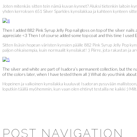
Joten mitenkäs sitten tein nämä kuvan kynnet? Aluksi tietenkin laitoin kyn
yhden kerroksen 651 Silver Sparkles kynsilakkaa ja kahteen kynteen sitte
Then I added 882 Pink Syrup Jelly Pop nail gloss on top of the silver nails 
appreciate <3 Then I of course added some top coat and this time I used E
Sitten lisäsin hopean väristen kynsien päälle 882 Pink Syrup Jelly Pop kyn
paljon ohkaisempia, kuin normaalit kynsilakat! :) Piirre, jota rakastan ja a
The silver and white are part of Isadora’s permanent collection, but the nai
of the colors later, when I have tested them all :) What do you think about
Hopeinen ja valkoinen kynsilakka kuuluvat Isadoran pysyvään mallistoon, 
loputkin täällä myöhemmin, kun vaan olen ehtinyt testailla ne kaikki :) Mi
POST NAVIGATION