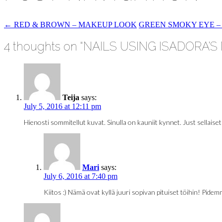
←
RED & BROWN – MAKEUP LOOK
GREEN SMOKY EYE 
4 thoughts on “
NAILS USING ISADORA’S
Teija
says:
July 5, 2016 at 12:11 pm
Hienosti sommitellut kuvat. Sinulla on kauniit kynnet. Just sellaiset
Mari
says:
July 6, 2016 at 7:40 pm
Kiitos :) Nämä ovat kyllä juuri sopivan pituiset töihin! Pide