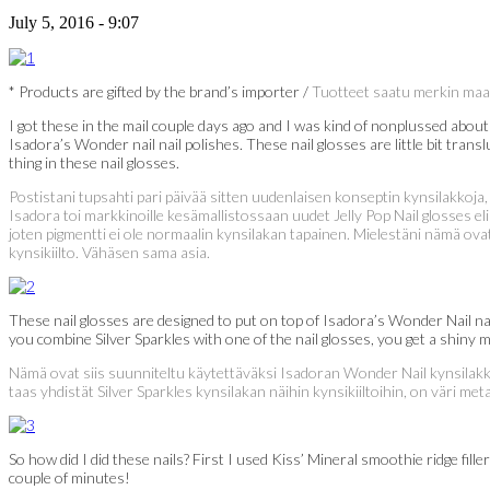
July 5, 2016 - 9:07
* Products are gifted by the brand’s importer /
Tuotteet saatu merkin maa
I got these in the mail couple days ago and I was kind of nonplussed about
Isadora’s Wonder nail nail polishes. These nail glosses are little bit transl
thing in these nail glosses.
Postistani tupsahti pari päivää sitten uudenlaisen konseptin kynsilakkoja,
Isadora toi markkinoille kesämallistossaan uudet Jelly Pop Nail glosses eli
joten pigmentti ei ole normaalin kynsilakan tapainen. Mielestäni nämä ovat 
kynsikiilto. Vähäsen sama asia.
These nail glosses are designed to put on top of Isadora’s Wonder Nail nai
you combine Silver Sparkles with one of the nail glosses, you get a shiny m
Nämä ovat siis suunniteltu käytettäväksi Isadoran Wonder Nail kynsilakko
taas yhdistät Silver Sparkles kynsilakan näihin kynsikiiltoihin, on väri met
So how did I did these nails? First I used Kiss’ Mineral smoothie ridge fil
couple of minutes!