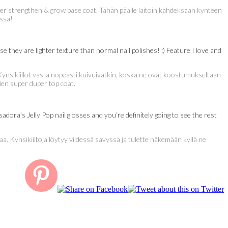
filler strengthen & grow base coat. Tähän päälle laitoin kahdeksaan kynteen
issa!
se they are lighter texture than normal nail polishes! :) Feature I love and
. Kynsikiillot vasta nopeasti kuivuivatkin, koska ne ovat koostumukseltaan
sien super duper top coat.
adora’s Jelly Pop nail glosses and you’re definitely going to see the rest
. Kynsikiiltoja löytyy viidessä sävyssä ja tulette näkemään kyllä ne