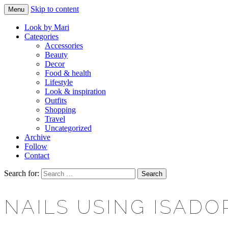
Skip to content
Menu
Makeup & beauty blog
LOOK BY MARI
Look by Mari
Categories
Accessories
Beauty
Decor
Food & health
Lifestyle
Look & inspiration
Outfits
Shopping
Travel
Uncategorized
Archive
Follow
Contact
Search for:
NAILS USING ISADO