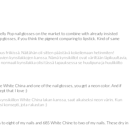
elly Pop nail glosses on the market to combine with already insisted
ip glosses, if you think the pigment comparing to lipstick. Kind of same
aus friikissä. Näitähän oli sitten päästävä kokeilemaan hetinmiten!
uvien kynsilakkojen kanssa. Nämä kynsikiillot ovat väriltään läpikuultavia,
 normaali kynsilakka olisi tässä tapauksessa se huulipuna ja huulikiilto
e White China and one of the nail glosses, you get a neon color. And if
pt that I love :)
ynsikiillon White China lakan kanssa, saat aikaiseksi neon värin. Kun
si konsepti, jota rakastan :)
es to eight of my nails and 685 White Chine to two of my nails. These dry in