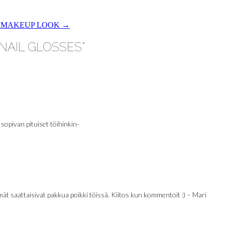
– MAKEUP LOOK
→
 NAIL GLOSSES
”
 sopivan pituiset töihinkin-
mmät saattaisivat pakkua poikki töissä. Kiitos kun kommentoit :) – Mari