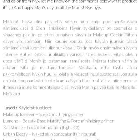
and color from Nyx, let me know on the comments below what product
it is :) And happy Mari’s day to all the Maris! Bye bye.
Moikka! Tässä olisi päivitetty versio mun lempi punainen&ruskea
silmämeikistä :) Olen lähiaikoina täysin tykästänyt bh cosmetics x
shaaanxo paletin poltetun punaisen sävyn ja Makeup Geekin Bitten
sävyn yhdistelmään. Niin kaunis kombo, jota käytän juurikin tässä
silmämeikissä luomieni ulkonurkissa :) Ostin myös ensimmäisen Nyxin
Intense Butter Gloss huulikiillon värissä ”Tres leches”. Eikös olekin
upea väri? :) Menin jo ostamaan samaisesta linjasta toisen värin ja
odotan sitä jo malttamattomana! Veikkaan, että tästä alkaa
pakkomielteeni Nyxin huulikiilloista ja yleisesti huulituotteista. Jos sulla
on joku lemppari väri-tuote kombo Nyxin huulituotteista, niin kerro se
ihmeessä mulle kommenteissa :) Ja hyvää Marin päivää kaikille Mareille!
Moikka :)
I used /
Käytetyt tuotteet:
Make up for ever – Step 1 mattifying primer
Lumene – Beauty Base Mattifying & Pore minimizing primer
Kat Von D – Lock it foundation (Light 42)
Urban Decay – Naked skin concealer (fair neutral)