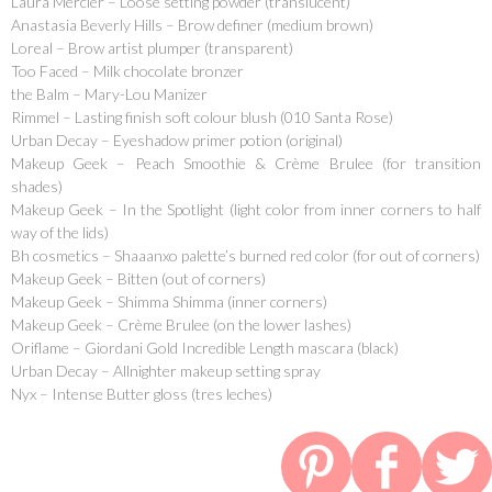
Laura Mercier – Loose setting powder (translucent)
Anastasia Beverly Hills – Brow definer (medium brown)
Loreal – Brow artist plumper (transparent)
Too Faced – Milk chocolate bronzer
the Balm – Mary-Lou Manizer
Rimmel – Lasting finish soft colour blush (010 Santa Rose)
Urban Decay – Eyeshadow primer potion (original)
Makeup Geek – Peach Smoothie & Crème Brulee (for transition
shades)
Makeup Geek – In the Spotlight (light color from inner corners to half
way of the lids)
Bh cosmetics – Shaaanxo palette’s burned red color (for out of corners)
Makeup Geek – Bitten (out of corners)
Makeup Geek – Shimma Shimma (inner corners)
Makeup Geek – Crème Brulee (on the lower lashes)
Oriflame – Giordani Gold Incredible Length mascara (black)
Urban Decay – Allnighter makeup setting spray
Nyx – Intense Butter gloss (tres leches)