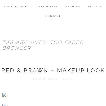
Skip
Se
to
for
LOOK BY MARI
CATEGORIES
ARCHIVE
FOLLOW
content
ACCESSORIES
CONTACT
BEAUTY
DECOR
TAG ARCHIVES: TOO FACED
FOOD & HEALTH
BRONZER
LIFESTYLE
LOOK & INSPIRATION
RED & BROWN – MAKEUP LOOK
OUTFITS
JULY 2, 2016 - 18:48
SHOPPING
TRAVEL
UNCATEGORIZED