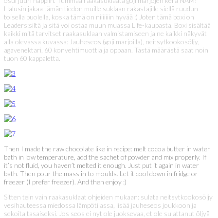
osui juuri nappiin. Tummaa raakasuklaata goji marjojen kera NAM!
Halusin jakaa tämän tiedon muille suklaan rakastajille siellä ruudun
toisella puolella, koska tämä on niiiiiiin hyvää :) Joten tämä boxi on
Leaders:siltä ja sitä voi ostaa muun muassa Life-kaupasta. Boxi sisältää
kaikki mitä tarvitset raakasuklaan valmistamiseen ja ne kaikki näkyvät
alla olevassa kuvassa: Jauheseos (goji marjoilla), neitsytkookosöljy,
agavenektari, 60 konvehtimuottia ja oppaan. Tästä määrästä saat noin
tuon 60 kappaletta.
Then I made the raw chocolate like in recipe: melt cocoa butter in water
bath in low temperature, add the sachet of powder and mix properly. If
it’s not fluid, you haven’t melted it enough. Just put it again in water
bath. Then pour the mass in to moulds. Let it cool down in fridge or
freezer (I prefer freezer). And then enjoy :)
Sitten tein vain raakasuklaat ohjeiden mukaan: sulata neitsytkookosöljy
vesihauteessa miedossa lämpötilassa, lisää jauheseos joukkoon ja
sekoita tasaiseksi. Jos seos ei nyt ole juoksevaa, et ole sulattanut öljyä