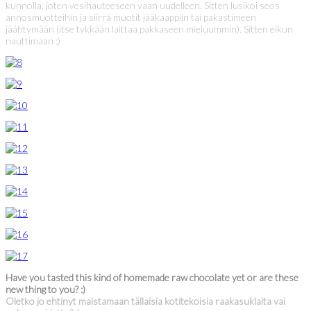
kunnolla, joten vesihauteeseen vaan uudelleen. Sitten lusikoi seos
annosmuotteihin ja siirrä muotit jääkaappiin tai pakastimeen
jäähtymään (itse tykkään laittaa pakkaseen mieluummin). Sitten eikun
nauttimaan :)
Have you tasted this kind of homemade raw chocolate yet or are these
new thing to you? :)
Oletko jo ehtinyt maistamaan tällaisia kotitekoisia raakasuklaita vai