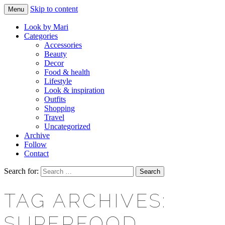
Skip to content
Menu
Makeup & beauty blog
LOOK BY MARI
Look by Mari
Categories
Accessories
Beauty
Decor
Food & health
Lifestyle
Look & inspiration
Outfits
Shopping
Travel
Uncategorized
Archive
Follow
Contact
Search for:
TAG ARCHIVES:
SUPERFOOD