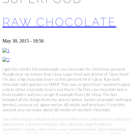
RAW CHOCOLATE
May 30, 2015 - 18:56
I got this mix for the homemade raw chocolate for christmas present.
People near me knows that I love super food and all kind of ”clean food”.
I’m also a big chocolate lover so this present hit it’s goal. Raw dark
chocolate with goji berrys NAM! This was so good that I wanted to gave
a tip to other chocolate lovers out there :) So this raw chocolate box is
from Leaders and you can get it example from Life-shop. The box
included all the things from the picture below. Sachet of powder (with goji
berries), coconut oil, agave nectar, 60 molds and brochure. From this
amount you can make about 60 molds of raw dark chocolate.
Sain viime jouluna lahjaksi tällaisen kotitekoisen raakasuklaan valmistus
pakkauksen. Läheiseni tietävät, että rakastan superfoodeja ja
”puhdasta” ruokaa. Olen myös suuri suklaan ystävä, joten tämä lahja