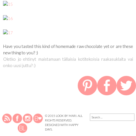
Have you tasted this kind of homemade raw chocolate yet or are these
new thing to you? :)
Oletko jo ehtinyt maistamaan tällaisia kotitekoisia raakasuklaita vai
onko uusi juttu? :)
SEARCH
© 2015 LOOK BY MARI. ALL
FOR:
RIGHTS RESERVED.
DESIGNED WITH
HAPPY
DAYS
.