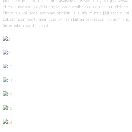
jauheseos joukkoon ja sekoita tasaiseksi. Jos seos ei nyt ole juoksevaa,
et ole sulattanut öljyä kunnolla, joten vesihauteeseen vaan uudelleen.
Sitten lusikoi seos annosmuotteihin ja siirrä muotit jääkaappiin tai
pakastimeen jäähtymään (itse tykkään laittaa pakkaseen mieluummin).
Sitten eikun nauttimaan :)