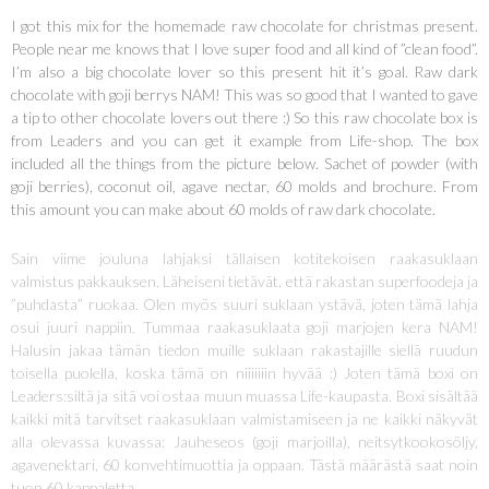
I got this mix for the homemade raw chocolate for christmas present.
People near me knows that I love super food and all kind of ”clean food”.
I’m also a big chocolate lover so this present hit it’s goal. Raw dark
chocolate with goji berrys NAM! This was so good that I wanted to gave
a tip to other chocolate lovers out there :) So this raw chocolate box is
from Leaders and you can get it example from Life-shop. The box
included all the things from the picture below. Sachet of powder (with
goji berries), coconut oil, agave nectar, 60 molds and brochure. From
this amount you can make about 60 molds of raw dark chocolate.
Sain viime jouluna lahjaksi tällaisen kotitekoisen raakasuklaan
valmistus pakkauksen. Läheiseni tietävät, että rakastan superfoodeja ja
”puhdasta” ruokaa. Olen myös suuri suklaan ystävä, joten tämä lahja
osui juuri nappiin. Tummaa raakasuklaata goji marjojen kera NAM!
Halusin jakaa tämän tiedon muille suklaan rakastajille siellä ruudun
toisella puolella, koska tämä on niiiiiiin hyvää :) Joten tämä boxi on
Leaders:siltä ja sitä voi ostaa muun muassa Life-kaupasta. Boxi sisältää
kaikki mitä tarvitset raakasuklaan valmistamiseen ja ne kaikki näkyvät
alla olevassa kuvassa: Jauheseos (goji marjoilla), neitsytkookosöljy,
agavenektari, 60 konvehtimuottia ja oppaan. Tästä määrästä saat noin
tuon 60 kappaletta.