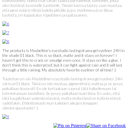
kulmasivellin). Nämä ovat tähän saakka parhaimmat siveltimet, jotka
olen löytänyt kyseiselle tuotteelle. Tämän kanssa täytyy vaan muistaa,
että pieni määrä riittää todella pitkälle ja jos siveltimessä on liikaa
tuotetta, on lopputulos röpelöinen ja epätasainen.
The products is Maybelline’s eyestudio lasting drama gel eyeliner 24H in
the shade 01 black. This is so black, matte and it stays on forever! I
haven’t got this to crack or smudge even once. It stays on like a glue. I
don’t think this is waterproof, but it can fight against rain and it will last
through a little raining. My absolutely favorite eyeliner of all time! :)
Tuotehan on siis Maybellinen eyestudio lasting drama gel eyeliner 24H
värissä 01 black. Tämä on niin mustaa, pigmenttistä, mattaa ja se pysyy
paikallaan ikuisesti! En ole kertaakaan saanut tätä halkeilemaan tai
tuhriintumaan luomillani. Se pysyy paikallaan kuin liima. En usko, että
tätä kaupitellaan vedenkestävänä, mutta mulla tämä on kyllä kestänyt
sadettakin. Ehdottomasti mun kaikkien aikojen lemppari
silmänrajaustuote! :)