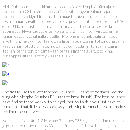
Moi! Puhutaampas hetki mun kaikkien aikojen lempi silmänrajaus
tuotteesta :) Ostin tämän, koska 1. tarvitsin hyvän silmänrajaus
tuotteen, 2. Jacklyn Hill kehui tätä maasta taivaisiin ja 3. se oli halpa.
Ostin tämän laivalta tax free kaupasta ja siellä hinta tälle oli enään 8.90
euroa! Normaalisti maista tämähän maksaa 15 euron kieppeillä
Suomessa. Hyvä kauppa ettenkö sanoisi :) Tilasin pari viikkoa ennen
tämän ostoa tätä silmällä ajatellen Morphe Brushelta silmänrajaus
siveltimen. Täytyy myöntää, että silmänrajaus tussiin tottuneena tämä
vaati vähän totuttelemista, mutta nyt kun tiedän miten tämä toimii
itselläni parhaiten, on tämä vaan paras silmänrajaus tuote ikinä!
Katsoppas alta tällä tehty kissarajaus <3
I normally use this with Morphe Brushes E38 and sometimes I do the
wing with Morphe Brushes E11 (angled brow brush). The best brushes I
have find so far to work with this gel liner. With this you just have to
remember that little goes a long way and using too much product makes
the liner look uneven.
Normaalisti käytän tätä Morphe Brushes E38 rajaussiveltimen kanssa
ja joskus teen siiven myös Morphe Brushes E11 siveltimellä (vino