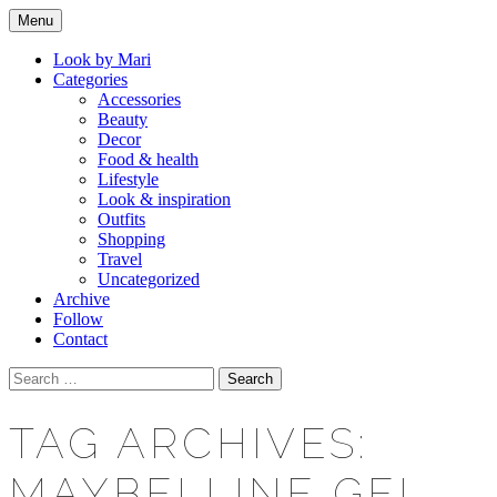
Skip
Menu
to
Makeup & beauty blog
LOOK BY MARI
content
Look by Mari
Categories
Accessories
Beauty
Decor
Food & health
Lifestyle
Look & inspiration
Outfits
Shopping
Travel
Uncategorized
Archive
Follow
Contact
Search
for:
TAG ARCHIVES:
MAYBELLINE GEL