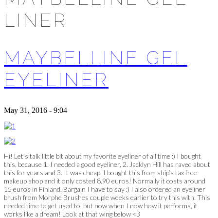
LINER
MAYBELLINE GEL
EYELINER
May 31, 2016 - 9:04
Hi! Let’s talk little bit about my favorite eyeliner of all time :) I bought
this, because 1. I needed a good eyeliner, 2. Jacklyn Hill has raved about
this for years and 3. It was cheap. I bought this from ship’s tax free
makeup shop and it only costed 8.90 euros! Normally it costs around
15 euros in Finland. Bargain I have to say :) I also ordered an eyeliner
brush from Morphe Brushes couple weeks earlier to try this with. This
needed time to get used to, but now when I now how it performs, it
works like a dream! Look at that wing below <3