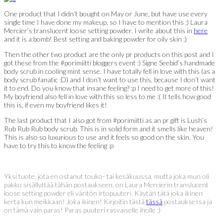
One product that I didn’t bought on May or June, but have use every
single time I have done my makeup, so I have to mention this :) Laura
Mercier’s translucent loose setting powder. I write about this in
here
and it is a bomb! Best setting and baking powder for oily skin :)
Then the other two product are the only pr products on this post and I
got these from the #porimiitti bloggers event :) Signe Seebid’s handmade
body scrub in cooling mint sense. I have totally fell in love with this (as a
body scrub fanatic :D) and I don’t want to use this, because I don’t want
it to end. Do you know that insane feeling? :p I need to get more of this!
My boyfriend also fell in love with this so less to me :( It tells how good
this is, if even my boyfriend likes it!
The last product that I also got from #porimiitti as an pr gift is Lush’s
Rub Rub Rub body scrub. This is in solid form and it smells like heaven!
This is also so luxurious to use and it feels so good on the skin. You
have to try this to know the feeling :p
Yksi tuote, jota en ostanut touko- tai kesäkuussa, mutta joka mun oli
pakko sisällyttää tähän postaukseen, on Laura Mercierin translucent
loose setting powder eli väritön irtopuuteri. Käytän tätä joka ikinen
kerta kun meikkaan! Joka ikinen! Kirjoitin tästä
tässä
postauksessa ja
on tämä vain paras! Paras puuteri rasvaiselle iholle :)