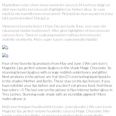
Maybellinen color show mono luomiväri sävyssä 34 lustrous beige on
ollut mun luotto korostusväri (highlighter) jo hetken aikaa. Se vaan
näyttää niin kauniilta korostusvärinä! Pitäisköhän mun muuten testata
tätä luomivärinäkin? Ehkäpä :p
Viimeisenä kuvasta löytyy Urban Decayn tuote (taas, oon vaan niin
rakastunut heidän tuotteisiin!). After glow highlighter eli korostusväri
sävyssä Aura. Tämä on vaaleanpunaiseen taittava korostusväri
violetilla vivahteella. Myös super kaunis vaaleammalla hipiällä!
Four of my favorite lip products from May and June :) We care icon’s
Magnetic Lips perfect volume lip gloss in the shade Magic Chocolate. So
stunning brown lip gloss with orange-reddish undertones and glitter.
Next products in the picture are Kat Von D’s everlasting liquid lipsticks
in the shades Mother and Berlin. These stay on the lips forever, if you
have exfoliate your lips before and you don’t eat greasy food. And these
two colors <3 The last one on the picture is Nyx Intense butter gloss in
Tres Leches. Stunning nude shade with an incredible pigment! More
nudes please :p
Neljä mun lemppari huulituotetta touko- ja kesäkuulta :) We care iconin
Magentic lips perfect volume huulikiilto sävyssä Magic Chocolate. Niin
kaunis ruskea huulikiilto, oranssin punaisella taitolla ja kimalteilla.