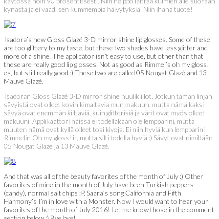
käytössä noin 90 prosenttisesti. Niin helppo laittaa kulmien alle suoraan
kynästä ja ei vaadi sen kummempia häivytyksiä. Niin ihana tuote!
Isadora’s new Gloss Glazé 3-D mirror shine lip glosses. Some of these
are too glittery to my taste, but these two shades have less glitter and
more of a shine. The applicator isn’t easy to use, but other than that
these are really good lip glosses. Not as good as Rimmel’s oh my gloss!
es, but still really good :) These two are called 05 Nougat Glazé and 13
Mauve Glazé.
Isadoran Gloss Glazé 3-D mirror shine huulikiillot. Jotkun tämän linjan
sävyistä ovat olleet kovin kimaltavia mun makuun, mutta nämä kaksi
sävyä ovat enemmän kiiltäviä, kuin glitterisiä ja värit ovat myös olleet
makuuni. Applikaattori näissä ei todellakaan ole lempparini, mutta
muuten nämä ovat kyllä olleet tosi kivoja. Ei niin hyviä kun lempparini
Rimmelin Oh my gloss! it, mutta silti todella hyviä :) Sävyt ovat nimiltään
05 Nougat Glazé ja 13 Mauve Glazé.
And that was all of the beauty favorites of the month of July :) Other
favorites of mine in the month of July have been Turkish peppers
(candy), normal salt chips :P, Saara’s song California and Fifth
Harmony’s I’m in love with a Monster. Now I would want to hear your
favorites of the month of July 2016! Let me know those in the comment
section below :) Bye bye!