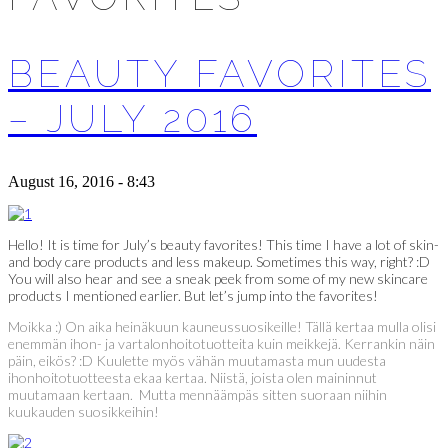
BEAUTY FAVORITES
– JULY 2016
August 16, 2016 - 8:43
Hello! It is time for July’s beauty favorites! This time I have a lot of skin-
and body care products and less makeup. Sometimes this way, right? :D
You will also hear and see a sneak peek from some of my new skincare
products I mentioned earlier. But let’s jump into the favorites!
Moikka :) On aika heinäkuun kauneussuosikeille! Tällä kertaa mulla olisi
enemmän ihon- ja vartalonhoitotuotteita kuin meikkejä. Kerrankin näin
päin, eikös? :D Kuulette myös vähän muutamasta mun uudesta
ihonhoitotuotteesta ekaa kertaa. Niistä, joista olen maininnut
muutamaan kertaan. Mutta mennäämpäs sitten suoraan niihin
kuukauden suosikkeihin!