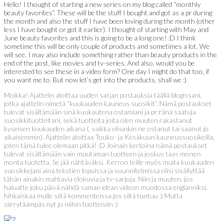
Hello! I thought of starting a new series on my blog called “monthly
beauty favorites”. These will be the stuff I bought and got as a pr during
the month and also the stuff I have been loving during the month (other
less I have bought or got it earlier). I thought of starting with May and
June beauty favorites and this is going to be a long one! :D I think
sometime this will be only couple of products and sometimes a lot. We
will see. I may also include something rather than beauty products in the
end of the post, like movies and tv-series. And also, would you be
interested to see these in a video form? One day I might do that too, if
you want me to. But now let’s get into the products, shall we :)
Moikka! Ajattelin aloittaa uuden sarjan postauksia täällä blogissani,
jotka ajattelin nimetä “kuukauden kauneus suosikit”. Nämä postaukset
tulevat sisältämään sinä kuukautena ostamiani ja pr:ränä saatuja
suosikkituotteitani, sekä tuotteita joita olen muuten rakastanut
kyseisen kuukauden aikana (, vaikka olisinkin ne ostanut tai saanut jo
aikaisemmin). Ajattelin aloittaa Touko- ja Kesäkuun kauneussuosikeilla,
joten tämä tulee olemaan pitkä! :D Joinain kertoina nämä postaukset
tulevat sisältämään vain muutaman tuotteen ja joskus taas monen
monta tuotetta. Se jää nähtäväksi. Kerron teille myös muita kuukauden
suosikkejani aina tekstien lopuissa ja suunnitelmissa olisi sisällyttää
tähän ainakin mahtavia elokuvia ja tv-sarjoja. Niin ja muuten, jos
haluatte joku päivä nähdä saman idean videon muodossa englanniksi,
hihkaiskaa mulle siitä kommenteissa jos siltä tuntuu :) Mutta
siirrytäämpäs nyt jo niihin tuotteisiin :)