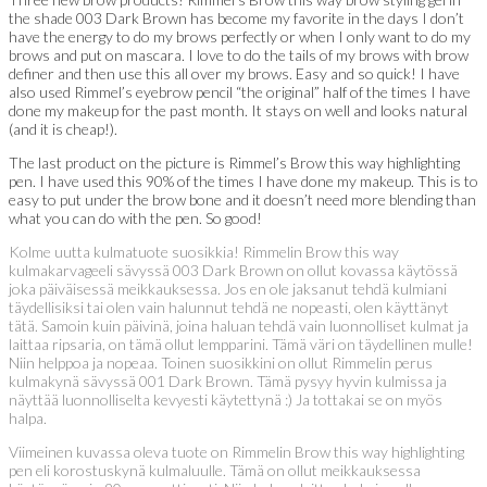
the shade 003 Dark Brown has become my favorite in the days I don’t
have the energy to do my brows perfectly or when I only want to do my
brows and put on mascara. I love to do the tails of my brows with brow
definer and then use this all over my brows. Easy and so quick! I have
also used Rimmel’s eyebrow pencil “the original” half of the times I have
done my makeup for the past month. It stays on well and looks natural
(and it is cheap!).
The last product on the picture is Rimmel’s Brow this way highlighting
pen. I have used this 90% of the times I have done my makeup. This is to
easy to put under the brow bone and it doesn’t need more blending than
what you can do with the pen. So good!
Kolme uutta kulmatuote suosikkia! Rimmelin Brow this way
kulmakarvageeli sävyssä 003 Dark Brown on ollut kovassa käytössä
joka päiväisessä meikkauksessa. Jos en ole jaksanut tehdä kulmiani
täydellisiksi tai olen vain halunnut tehdä ne nopeasti, olen käyttänyt
tätä. Samoin kuin päivinä, joina haluan tehdä vain luonnolliset kulmat ja
laittaa ripsaria, on tämä ollut lempparini. Tämä väri on täydellinen mulle!
Niin helppoa ja nopeaa. Toinen suosikkini on ollut Rimmelin perus
kulmakynä sävyssä 001 Dark Brown. Tämä pysyy hyvin kulmissa ja
näyttää luonnolliselta kevyesti käytettynä :) Ja tottakai se on myös
halpa.
Viimeinen kuvassa oleva tuote on Rimmelin Brow this way highlighting
pen eli korostuskynä kulmaluulle. Tämä on ollut meikkauksessa