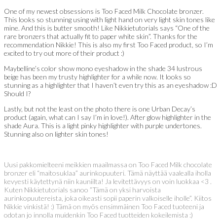
One of my newest obsessions is Too Faced Milk Chocolate bronzer.
This looks so stunning using with light hand on very light skin tones like
mine. And this is butter smooth! Like Nikkietutorials says “One of the
rare bronzers that actually fit to paper white skin”. Thanks for the
recommendation Nikkie! This is also my first Too Faced product, so I’m
excited to try out more of their product :)
Maybelline’s color show mono eyeshadow in the shade 34 lustrous
beige has been my trusty highlighter for a while now. It looks so
stunning as a highlighter that I haven’t even try this as an eyeshadow :D
Should I?
Lastly, but not the least on the photo there is one Urban Decay’s
product (again, what can I say I’m in love!). After glow highlighter in the
shade Aura. This is a light pinky highlighter with purple undertones.
Stunning also on lighter skin tones!
Uusi pakkomielteeni meikkien maailmassa on Too Faced Milk chocolate
bronzer eli “maitosuklaa” aurinkopuuteri. Tämä näyttää vaalealla iholla
kevyesti käytettynä niin kauniilta! Ja levitettävyys on voin luokkaa <3 .
Kuten Nikkietutorials sanoo ”Tämä on yksi harvoista
aurinkopuutereista, joka oikeasti sopii paperin valkoiselle iholle”. Kiitos
Nikkie vinkistä! :) Tämä on myös ensimmäinen Too Faced tuoteeni ja
odotan jo innolla muidenkin Too Faced tuotteiden kokeilemista :)