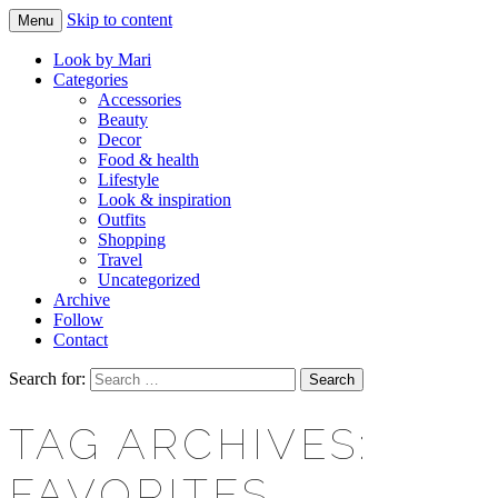
Skip to content
Menu
Makeup & beauty blog
LOOK BY MARI
Look by Mari
Categories
Accessories
Beauty
Decor
Food & health
Lifestyle
Look & inspiration
Outfits
Shopping
Travel
Uncategorized
Archive
Follow
Contact
Search for:
TAG ARCHIVES:
FAVORITES