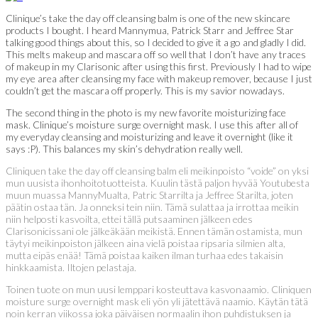
Clinique’s take the day off cleansing balm is one of the new skincare
products I bought. I heard Mannymua, Patrick Starr and Jeffree Star
talking good things about this, so I decided to give it a go and gladly I did.
This melts makeup and mascara off so well that I don’t have any traces
of makeup in my Clarisonic after using this first. Previously I had to wipe
my eye area after cleansing my face with makeup remover, because I just
couldn’t get the mascara off properly. This is my savior nowadays.
The second thing in the photo is my new favorite moisturizing face
mask. Clinique’s moisture surge overnight mask. I use this after all of
my everyday cleansing and moisturizing and leave it overnight (like it
says :P). This balances my skin’s dehydration really well.
Cliniquen take the day off cleansing balm eli meikinpoisto “voide” on yksi
mun uusista ihonhoitotuotteista. Kuulin tästä paljon hyvää Youtubesta
muun muassa MannyMualta, Patric Starrilta ja Jeffree Starilta, joten
päätin ostaa tän. Ja onneksi tein niin. Tämä sulattaa ja irrottaa meikin
niin helposti kasvoilta, ettei tällä putsaaminen jälkeen edes
Clarisonicissani ole jälkeäkään meikistä. Ennen tämän ostamista, mun
täytyi meikinpoiston jälkeen aina vielä poistaa ripsaria silmien alta,
mutta eipäs enää! Tämä poistaa kaiken ilman turhaa edes takaisin
hinkkaamista. Iltojen pelastaja.
Toinen tuote on mun uusi lemppari kosteuttava kasvonaamio. Cliniquen
moisture surge overnight mask eli yön yli jätettävä naamio. Käytän tätä
noin kerran viikossa joka päiväisen normaalin ihon puhdistuksen ja