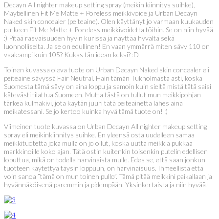
Decayn All nighter makeup setting spray (meikin kiinnitys suihke),
Maybellinen Fit Me Matte + Poreless meikkivoide ja Urban Decayn
Naked skin concealer (peiteaine). Olen käyttänyt jo varmaan kuukauden
putkeen Fit Me Matte + Poreless meikkivoidetta töihin. Se on niin hyvää
:) Pitää rasvaisuuden hyvin kurissa ja näyttää hyvältä sekä
luonnolliselta. Ja se on edullinen! En vaan ymmärrä miten sävy 110 on
vaaleampi kuin 105? Kukas tän idean keksi? :D
Toinen kuvassa oleva tuote on Urban Decayn Naked skin concealer eli
peiteaine sävyssä Fair Neutral. Hain tämän Tukholmasta asti, koska
Suomesta tämä sävy on aina loppu ja samoin kuin sieltä mistä tätä saisi
kätevästi tilattua Suomeen. Mutta tästä on tullut mun meikkipohjan
tärkeä kulmakivi, jota käytän juuri tätä peiteainetta lähes aina
meikatessani. Se jo kertoo kuinka hyvä tämä tuote on! :)
Viimeinen tuote kuvassa on Urban Decayn All nighter makeup setting
spray eli meikinkiinnitys suihke. En yleensä osta uudelleen samaa
meikkituotetta joka mulla on jo ollut, koska uutta meikkiä pukkaa
markkinoille koko ajan. Tätä ostin kuitenkin toisenkin putelin edellisen
loputtua, mikä on todella harvinaista mulle. Edes se, että saan jonkun
tuotteen käytettyä täysin loppuun, on harvinaisuus. Ihmeellistä että
voin sanoa ”tämä on mun toinen pullo”. Tämä pitää meikkini paikallaan ja
hyvännäköisenä paremmin ja pidempään. Yksinkertaista ja niin hyvää!