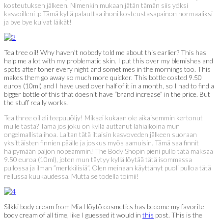
kosteutuksen jälkeen. Nimenkin mukaan jätän tämän siis yöksi
kasvoilleni :p Tämä kyllä palauttaa ihoni kosteustasapainon normaaliksi
ja bye bye kuivat läikät!
Tea tree oil! Why haven’t nobody told me about this earlier? This has
help me a lot with my problematic skin. I put this over my blemishes and
spots after toner every night and sometimes in the mornings too. This
makes them go away so much more quicker. This bottle costed 9.50
euros (10ml) and I have used over half of it in a month, so I had to find a
bigger bottle of this that doesn’t have “brand increase” in the price. But
the stuff really works!
Tea three oil eli teepuuöljy! Miksei kukaan ole aikaisemmin kertonut
mulle tästä? Tämä jos joku on kyllä auttanut lähiaikoina mun
ongelmallista ihoa. Laitan tätä iltaisin kasvoveden jälkeen suoraan
yksittäisten finnien päälle ja joskus myös aamuisin. Tämä saa finnit
häipymään paljon nopeammin! The Body Shopin pieni pullo tätä maksaa
9.50 euroa (10ml), joten mun täytyy kyllä löytää tätä isommassa
pullossa ja ilman ”merkkilisiä”. Olen meinaan käyttänyt puoli pulloa tätä
reilussa kuukaudessa. Mutta se todella toimii!
Silkki body cream from Mia Höytö cosmetics has become my favorite
body cream of all time, like I guessed it would in
this
post. This is the