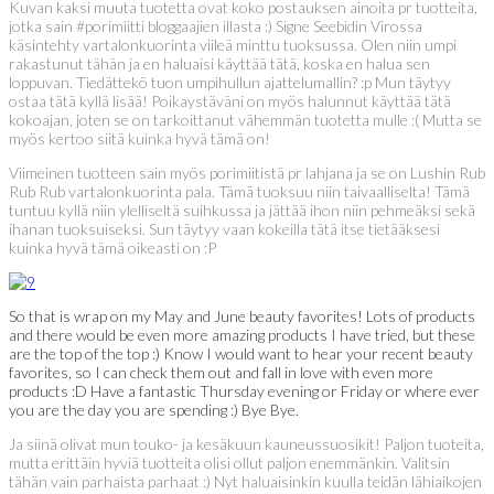
Kuvan kaksi muuta tuotetta ovat koko postauksen ainoita pr tuotteita,
jotka sain #porimiitti bloggaajien illasta :) Signe Seebidin Virossa
käsintehty vartalonkuorinta viileä minttu tuoksussa. Olen niin umpi
rakastunut tähän ja en haluaisi käyttää tätä, koska en halua sen
loppuvan. Tiedättekö tuon umpihullun ajattelumallin? :p Mun täytyy
ostaa tätä kyllä lisää! Poikaystäväni on myös halunnut käyttää tätä
kokoajan, joten se on tarkoittanut vähemmän tuotetta mulle :( Mutta se
myös kertoo siitä kuinka hyvä tämä on!
Viimeinen tuotteen sain myös porimiitistä pr lahjana ja se on Lushin Rub
Rub Rub vartalonkuorinta pala. Tämä tuoksuu niin taivaalliselta! Tämä
tuntuu kyllä niin ylelliseltä suihkussa ja jättää ihon niin pehmeäksi sekä
ihanan tuoksuiseksi. Sun täytyy vaan kokeilla tätä itse tietääksesi
kuinka hyvä tämä oikeasti on :P
So that is wrap on my May and June beauty favorites! Lots of products
and there would be even more amazing products I have tried, but these
are the top of the top :) Know I would want to hear your recent beauty
favorites, so I can check them out and fall in love with even more
products :D Have a fantastic Thursday evening or Friday or where ever
you are the day you are spending :) Bye Bye.
Ja siinä olivat mun touko- ja kesäkuun kauneussuosikit! Paljon tuoteita,
mutta erittäin hyviä tuotteita olisi ollut paljon enemmänkin. Valitsin
tähän vain parhaista parhaat :) Nyt haluaisinkin kuulla teidän lähiaikojen