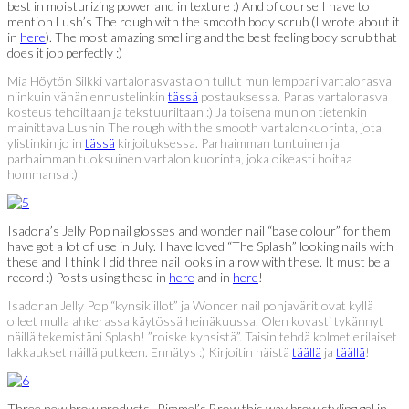
best in moisturizing power and in texture :) And of course I have to
mention Lush’s The rough with the smooth body scrub (I wrote about it
in
here
). The most amazing smelling and the best feeling body scrub that
does it job perfectly :)
Mia Höytön Silkki vartalorasvasta on tullut mun lemppari vartalorasva
niinkuin vähän ennustelinkin
tässä
postauksessa. Paras vartalorasva
kosteus tehoiltaan ja tekstuuriltaan :) Ja toisena mun on tietenkin
mainittava Lushin The rough with the smooth vartalonkuorinta, jota
ylistinkin jo in
tässä
kirjoituksessa. Parhaimman tuntuinen ja
parhaimman tuoksuinen vartalon kuorinta, joka oikeasti hoitaa
hommansa :)
Isadora’s Jelly Pop nail glosses and wonder nail “base colour” for them
have got a lot of use in July. I have loved “The Splash” looking nails with
these and I think I did three nail looks in a row with these. It must be a
record :) Posts using these in
here
and in
here
!
Isadoran Jelly Pop “kynsikiillot” ja Wonder nail pohjavärit ovat kyllä
olleet mulla ahkerassa käytössä heinäkuussa. Olen kovasti tykännyt
näillä tekemistäni Splash! ”roiske kynsistä”. Taisin tehdä kolmet erilaiset
lakkaukset näillä putkeen. Ennätys :) Kirjoitin näistä
täällä
ja
täällä
!
Three new brow products! Rimmel’s Brow this way brow styling gel in