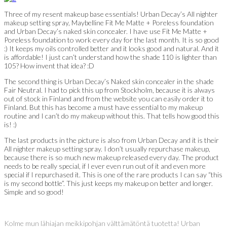
Three of my resent makeup base essentials! Urban Decay’s All nighter
makeup setting spray, Maybelline Fit Me Matte + Poreless foundation
and Urban Decay’s naked skin concealer. I have use Fit Me Matte +
Poreless foundation to work every day for the last month. It is so good
:) It keeps my oils controlled better and it looks good and natural. And it
is affordable! I just can’t understand how the shade 110 is lighter than
105? How invent that idea? :D
The second thing is Urban Decay’s Naked skin concealer in the shade
Fair Neutral. I had to pick this up from Stockholm, because it is always
out of stock in Finland and from the website you can easily order it to
Finland. But this has become a must have essential to my makeup
routine and I can’t do my makeup without this. That tells how good this
is! :)
The last products in the picture is also from Urban Decay and it is their
All nighter makeup setting spray. I don’t usually repurchase makeup,
because there is so much new makeup released every day. The product
needs to be really special, if I ever even run out of it and even more
special if I repurchased it. This is one of the rare products I can say “this
is my second bottle”. This just keeps my makeup on better and longer.
Simple and so good!
Kolme mun lähiajan meikkipohjan välttämätöntä tuotetta! Urban