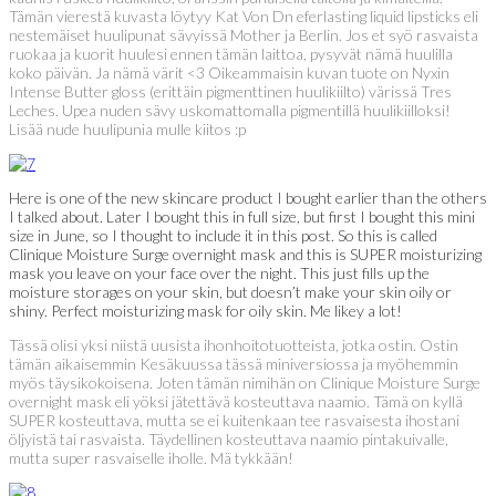
Tämän vierestä kuvasta löytyy Kat Von Dn eferlasting liquid lipsticks eli
nestemäiset huulipunat sävyissä Mother ja Berlin. Jos et syö rasvaista
ruokaa ja kuorit huulesi ennen tämän laittoa, pysyvät nämä huulilla
koko päivän. Ja nämä värit <3 Oikeammaisin kuvan tuote on Nyxin
Intense Butter gloss (erittäin pigmenttinen huulikiilto) värissä Tres
Leches. Upea nuden sävy uskomattomalla pigmentillä huulikiilloksi!
Lisää nude huulipunia mulle kiitos :p
Here is one of the new skincare product I bought earlier than the others
I talked about. Later I bought this in full size, but first I bought this mini
size in June, so I thought to include it in this post. So this is called
Clinique Moisture Surge overnight mask and this is SUPER moisturizing
mask you leave on your face over the night. This just fills up the
moisture storages on your skin, but doesn’t make your skin oily or
shiny. Perfect moisturizing mask for oily skin. Me likey a lot!
Tässä olisi yksi niistä uusista ihonhoitotuotteista, jotka ostin. Ostin
tämän aikaisemmin Kesäkuussa tässä miniversiossa ja myöhemmin
myös täysikokoisena. Joten tämän nimihän on Clinique Moisture Surge
overnight mask eli yöksi jätettävä kosteuttava naamio. Tämä on kyllä
SUPER kosteuttava, mutta se ei kuitenkaan tee rasvaisesta ihostani
öljyistä tai rasvaista. Täydellinen kosteuttava naamio pintakuivalle,
mutta super rasvaiselle iholle. Mä tykkään!