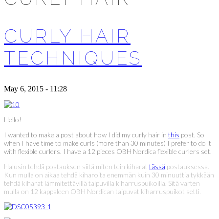
CURLY HAIR
TECHNIQUES
May 6, 2015 - 11:28
Hello!
I wanted to make a post about how I did my curly hair in
this
post. So
when I have time to make curls (more than 30 minutes) I prefer to do it
with flexible curlers. I have a 12 pieces OBH Nordica flexible curlers set.
Halusin tehdä postauksen siitä miten tein kiharat
tässä
postauksessa.
Kun mulla on aikaa tehdä kiharoita enemmän kuin 30 minuuttia tykkään
tehdä kiharat lämmitettävillä taipuvilla kiharruspuikoilla. Sitä varten
mulla on 12 kappaleen OBH Nordican taipuvat kiharruspuikot setti.