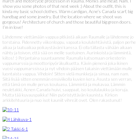
march and motorcycle procession in Rauma. Monks and mead. Nam. I
show you some photos of that next week :) About the outfit, this is
kinda my basic school clothes. Warm cardigan, Acne’s Canada scarf, big
handbag and some jewelry. But the location where we shoot was
gorgeous! Architecture of church and those beautiful big green doors.
I’m in love!
Lähdemme viettämään vappua pitkästä aikaan Raumalle ja lähdemme jo
torstaina. Pidennetty viikonloppu, vapaata koulutehtävistä, paljon perhe
aikaa ja laatuaikaa poikaystäväni kanssa. Ei olla tällasta vähään aikaan
nähty ja toivon, että sää on meille suotuinen. Aurinkoista ja lämmintä,
kiitos! :) Perjantaina suuntaamme Raumalla katsomaan orkesterin
vappumarssia ja moottoripyöräkulkuetta. Kävin pienenä joka ikinen
vuosi vappumarssissa ja nyt vihdoin pääsen takaisin viettämään mulle
luontaista vappua. Vihdoin! Sitten vielä munkkeja ja simaa, nam nam.
Siitä lisää sitten enemmän ensiviikolla kuvien kera. Asusta sen verran,
että tämä on mulle perus kouluasu. Lämmintä ja mukavaa. Lämmin
neuletakki, Acnen Canada huivi, saappaat, iso koululaukku ja koruja.
Mutta tää kuvauspaikka! Niin pyöristyttävän kaunista. Kirkon
arkkitehtuuria ja nuo isot kauniit vihreät ovet. Olen rakastunut!