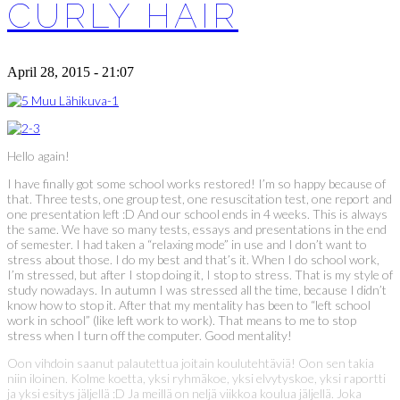
CURLY HAIR
April 28, 2015 - 21:07
Hello again!
I have finally got some school works restored! I’m so happy because of
that. Three tests, one group test, one resuscitation test, one report and
one presentation left :D And our school ends in 4 weeks. This is always
the same. We have so many tests, essays and presentations in the end
of semester. I had taken a “relaxing mode” in use and I don’t want to
stress about those. I do my best and that’s it. When I do school work,
I’m stressed, but after I stop doing it, I stop to stress. That is my style of
study nowadays. In autumn I was stressed all the time, because I didn’t
know how to stop it. After that my mentality has been to “left school
work in school” (like left work to work). That means to me to stop
stress when I turn off the computer. Good mentality!
Oon vihdoin saanut palautettua joitain koulutehtäviä! Oon sen takia
niin iloinen. Kolme koetta, yksi ryhmäkoe, yksi elvytyskoe, yksi raportti
ja yksi esitys jäljellä :D Ja meillä on neljä viikkoa koulua jäljellä. Joka