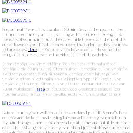
So you heat these in it’s box about 30 minutes and then you roll them
around a section of your hair, starting with a middle of the length. Roll
the ends of your hair around the curler, hide the end and then roll the
curler towards your head. Then you bend the curler like they are in the
picture below.
Here
is a Youtube video how to do it! I do some little
things different way than on the video, but I tell those below.
Joten lämpöpuikot lämmitetään niiden rasiassa laittamalla töpseli
seinään (noin 30 minuuttia). Sitten hiukset kierretään puikon ympärille,
aloittaen puolesta välistä hiusosiota, kiertäen ensin latvat puikon
ympärille, sitten piilottamalla latva ja kiertäen lopput hiukset puikon
ympärille päätä kohti. Sitten puikon päät taivutetaan ristiin alla olevan
kuvat mukaisesti.
Tässä
on Youtube video kyseisestä asiasta! Teen
muutamia asioita hieman eri tavalla, mutta kerron siitä alempana :)
Before I curl my hair with these flexible curlers I put TRESemmé’s heat
defence and Redken’s heat styling thermo actif into my hair and brush
my hair through. Then I take one section at a time and put little bit more
of that heat styling spray into my hair. Then I just roll those curlers into
my hair like in the video. I leave the curlers into my hair as long as I have