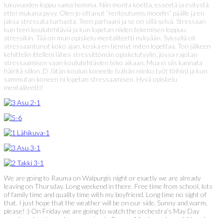
lukuvuoden loppu sama homma. Niin monta koetta, esseetä ja esitystä
ettei mukana pysy. Olen jo ottanut “rentoutumis moodin” päälle ja en
jaksa stressata turhasta. Teen parhaani ja se on sillä selvä. Stressaan
kun teen koulutehtäviä ja kun lopetan niiden tekemisen loppuu
stressikin. Tää on mun opiskelu mentaliteetti nykyään. Syksyllä oli
stressaantunut koko ajan, koska en tiennyt miten lopettaa. Ton jälkeen
kehittelin ittelleni lähes stressittömän opiskelutyylin, jossa rajotan
stressaamisen vaan koulutehtävien teko aikaan. Mua ei siis kannata
häiritä sillon :D Jätän koulun koneelle (vähän niinko työt töihin) ja kun
sammutan koneen ni lopetan stressaamisen. Hyvä opiskelu
mentaliteetti!
We are going to Rauma on Walpurgis night or exactly we are already
leaving on Thursday. Long weekend in there. Free time from school, lots
of family time and quality time with my boyfriend. Long time no sight of
that. I just hope that the weather will be on our side. Sunny and warm,
please! :) On Friday we are going to watch the orchestra’s May Day