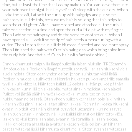
time, but at least the time that I do my make up. You can leave them into
your hair over the night, but I myself can’t sleep with the curlers. When
I take those off, I attach the curls up with hairgrips and put some
hairspray in it. I do this, because my hair is so long that this helps to
keep the curl tighter. After I have opened and attached all the curls, I
take one section at a time and open the curl a little pit with my fingers.
Then I add some hairspray and do the same to another curl. When I
have opened all, I look if some tip of hair needs a extra curling with a
curler. Then I open the curls little bit more if needed and add more spray.
Then I finished the hair with Cutrin’s hair gloss which bring shine into
the curly hair. And that’s it! Curly hair with fantastic shine :)
Ennen kiharrusta taipuvilla lämpöpuikoilla laitan hiuksiini TRESemmén
lämpösuojaa ja Redkenin lämpömuotoiluspraytä. Harjaan hiukseni vielä
auki aineista. Sitten otan yhden osion, johon suihkutan vielä lisää
Redkenin muotoilusuihketta ja kierrän hiuksen puikon ympärille samalla
tyylillä kuin videolla. Näin teen kaikki 12 osiota ja jätän puikot päähän
niin kauan kun niillä on aikaa olla, mutta ainakin meikkauksen ajaksi.
Puikot voi jättää päähän myös koko yöksi, mutta itse en pysty
nukkumaan ne päässä. Otan yhden puikon kerrallaan pois ja kiinnitän
kiharan ylös pinnilla sekä laitan siihen lakkaa. Teen näin, koska hiukseni
ovat niin pitkät, että näin kiharat pysyvät tiukempina, kun ne saavat
lakan tuen ensin kiinnitettyinä. Kun kaikki kiharat on kiinnitetty ylös,
lasken ne yksi kerrallaan alas, avaan niitä sormilla ja lisään lakkaa.
Kaikkien ollessa alhaalla ja avattuna katson vielä jos jonkun kiharan
päät tarvitsevat lisää kiharrusta kihartimella. Sitten avaan tarvittaessa