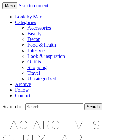
Skip to content
Menu
Makeup & beauty blog
LOOK BY MARI
Look by Mari
Categories
Accessories
Beauty
Decor
Food & health
Lifestyle
Look & inspiration
Outfits
Shopping
Travel
Uncategorized
Archive
Follow
Contact
Search for:
TAG ARCHIVES:
CURLY HAIR