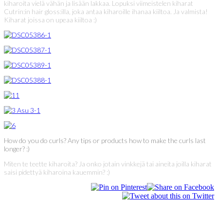
kiharoita vielä vähän ja lisään lakkaa. Lopuksi viimeistelen kiharat
Cutrin:in hair gloss:illa, joka antaa kiharoille ihanaa kiiltoa. Ja valmista!
Kiharat joissa on upeaa kiiltoa :)
How do you do curls? Any tips or products how to make the curls last
longer? :)
Miten te teette kiharoita? Ja onko jotain vinkkejä tai aineita joilla kiharat
saisi pidettyä kiharoina kauemmin? :)