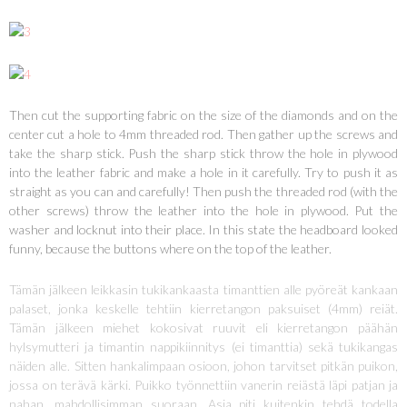
Then cut the supporting fabric on the size of the diamonds and on the
center cut a hole to 4mm threaded rod. Then gather up the screws and
take the sharp stick. Push the sharp stick throw the hole in plywood
into the leather fabric and make a hole in it carefully. Try to push it as
straight as you can and carefully! Then push the threaded rod (with the
other screws) throw the leather into the hole in plywood. Put the
washer and locknut into their place. In this state the headboard looked
funny, because the buttons where on the top of the leather.
Tämän jälkeen leikkasin tukikankaasta timanttien alle pyöreät kankaan
palaset, jonka keskelle tehtiin kierretangon paksuiset (4mm) reiät.
Tämän jälkeen miehet kokosivat ruuvit eli kierretangon päähän
hylsymutteri ja timantin nappikiinnitys (ei timanttia) sekä tukikangas
näiden alle. Sitten hankalimpaan osioon, johon tarvitset pitkän puikon,
jossa on terävä kärki. Puikko työnnettiin vanerin reiästä läpi patjan ja
nahan, mahdollisimman suoraan. Asia piti kuitenkin tehdä todella