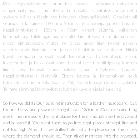
lähti sängynpäätymme suunnittelu prosessi. Valkoinen nahkainen
sängynpääty isoilla timanteilla. Luin kaikki kirjoitukset mitä netin
syövereistä vain löysin itse tehdyistä sängynpäädyistä. Ostolista oli
seuraavan kaltainen: 180cm x 90cm vaahtomuovipatja, isot timantit
nappikiinnityksellä, 180cm x 90cm vaneri (12mm), valkoinen
keinonahka ja tukikangas nappien alle. Timanteissa tuli mukana ruuvit
niiden kiinnitykseen, mutta ne olivat aivan liian lyhyet paksun
vaahtomuovin lävistämiseen, joten ne hankittiin vielä erikseen. Niistä
kuvat alempana ja osat ovat kierretanko, hylsymutteri, prikka,
lukkomutteri ja kaikki ovat 4mm. Lisäksi tarvittiin niittipyssy, kunnon
liimaa sekä teräväkärkinen puikko nahan rei’itykseen. Timantit
nappikiinnityksellä löytyivät Ebayn kautta ja keinonahkan sekä
tukikankaan hain Eurokankaasta. Patja löytyi loppujen lopuksi Jyskistä.
Teimme sängynpäädyn poikaystäväni pikkuveljen ja isän avuin :)
So how we did it? Our building instruction for a leather headboard. Cut
the mattress and plywood to right size (180cm x 90cm or something
else). Then measure the right places for the diamonds into the plywood
and be careful. You want them to go into right places straight line and
not too high. After that we drilled holes into the plywood on the places
where the diamond should be. Then glued mattress into the plywood.