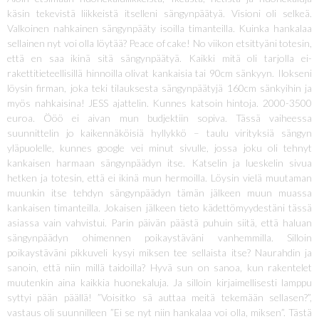
käsin tekevistä liikkeistä itselleni sängynpäätyä. Visioni oli selkeä.
Valkoinen nahkainen sängynpääty isoilla timanteilla. Kuinka hankalaa
sellainen nyt voi olla löytää? Peace of cake! No viikon etsittyäni totesin,
että en saa ikinä sitä sängynpäätyä. Kaikki mitä oli tarjolla ei-
rakettitieteellisillä hinnoilla olivat kankaisia tai 90cm sänkyyn. Ilokseni
löysin firman, joka teki tilauksesta sängynpäätyjä 160cm sänkyihin ja
myös nahkaisina! JESS ajattelin. Kunnes katsoin hintoja. 2000-3500
euroa. Ööö ei aivan mun budjektiin sopiva. Tässä vaiheessa
suunnittelin jo kaikennäköisiä hyllykkö – taulu virityksiä sängyn
yläpuolelle, kunnes google vei minut sivulle, jossa joku oli tehnyt
kankaisen harmaan sängynpäädyn itse. Katselin ja lueskelin sivua
hetken ja totesin, että ei ikinä mun hermoilla. Löysin vielä muutaman
muunkin itse tehdyn sängynpäädyn tämän jälkeen muun muassa
kankaisen timanteilla. Jokaisen jälkeen tieto kädettömyydestäni tässä
asiassa vain vahvistui. Parin päivän päästä puhuin siitä, että haluan
sängynpäädyn ohimennen poikaystäväni vanhemmilla. Silloin
poikaystäväni pikkuveli kysyi miksen tee sellaista itse? Naurahdin ja
sanoin, että niin millä taidoilla? Hyvä sun on sanoa, kun rakentelet
muutenkin aina kaikkia huonekaluja. Ja silloin kirjaimellisesti lamppu
syttyi pään päällä! ”Voisitko sä auttaa meitä tekemään sellasen?”,
vastaus oli suunnilleen ”Ei se nyt niin hankalaa voi olla, miksen”. Tästä