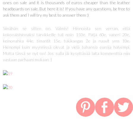
ones on sale and it is thousands of euros cheaper than the leather
headboards on sale. But here it is! If you have any questions, be free to
ask them and I will try my best to answer them :)
Siinähän se sitten on. Valmis! Hinnoista sen verran, että
kokonaishinnaksi tarvikkeille tuli noin 150e. Patja 60e, vaneri 20e,
keinonahka 44e, timantit 15e, tukikangas 2e ja ruuvit yms 10e.
Hienompi kuin myynnissä olevat ja vielä tuhansia euroja halvempi.
Mutta tässä se nyt on! Jos sulla jäi kysyttävää laita kommenttia niin
vastaan parhaani mukaan :)