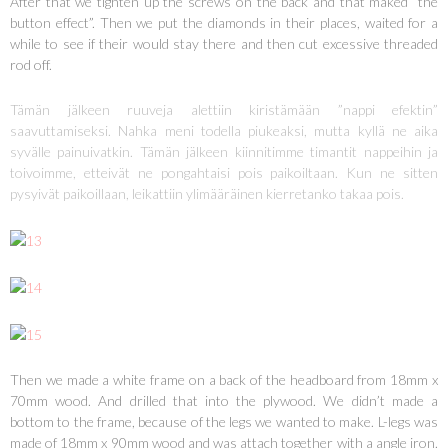
After that we tighten up the screws on the back and that maked ”the
button effect”. Then we put the diamonds in their places, waited for a
while to see if their would stay there and then cut excessive threaded
rod off.
Tämän jälkeen ruuveja alettiin kiristämään ”nappi efektin”
saavuttamiseksi. Nahka meni todella piukeaksi, mutta kyllä ne aika
syvälle painuivatkin. Tämän jälkeen kiinnitimme timantit nappeihin ja
toivoimme, etteivät ne pongahtaisi pois paikoiltaan. Kun ne sitten
pysyivät paikoillaan, leikattiin ylimääräinen kierretanko takaa pois.
Then we made a white frame on a back of the headboard from 18mm x
70mm wood. And drilled that into the plywood. We didn’t made a
bottom to the frame, because of the legs we wanted to make. L-legs was
made of 18mm x 90mm wood and was attach together with a angle iron.