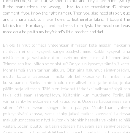
threaded rod, socket nut, washer, locknut and they all are 4 mm (sorry
if the translations are wrong, I had to use translator :D please
comment if you know the right names). Then you also need stapler, glue
and a sharp stick to make holes to leatherette fabric. I bought the
fabrics from Eurokangas and mattress from Jysk. The headboard was
made on a help with my boyfriend’s little brother and dad.
En ole tainnut törmätä yhteenkään ihmiseen ketä meidän makkarin
nähtyään ei olisi kysynyt sängynpäädystämme. Kaikki kysyvät aina
mistä se on ja vastaukseni on usein monien mielestä hämmentävä.
Teimme sen itse. Miten se onnistuu? On yleisin kysymys tämän jälkeen.
Mennäämpä aivan tarinan alkuun. Olen aina halunnut sängynpäädyn,
mutta kotona asuessani mulla oli kehikkosänky tai miksi sitä
kutsutaankin. Sänky mihin kuuluu metalliset päät ja kehikko, jonka
päälle patja laitetaan. Tällöin en kokenut tärkeäksi vaihtaa sänkyä sen
takia, että saan sängynpäädyn. Kuitenkin kun muutimme Poriin, jäi
vanha sänky kehikkoineen kotikaupunkiini. Uudessa kaupungissa sain
sitten 160cm leveän sängyn ilman päätyjä. Muutettuani yhteen
poikaystäväni kanssa, sama sänky jatkoi matkaa kanssani. Uudessa
makuuhuoneessa se näytti kuitenkin jotenkin hassulta valkoista seinää
vasten. Jotain puuttui ja tiesin edelleen haluavani sen sängynpäädyn.
Aloin etsimään huonekaluliikkeistä, Ikeasta, netistä ja huonekaluja