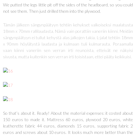
We putted the legs little pit off the sides of the headboard, so you could
not see them. Then just drilled them into the plywood.
Tämän jälkeen sängynpäätyyn tehtiin kehykset valkoiseksi maalatusta
18mm x 70mm rallilaudasta. Nämä vain porattiin vaneriin kiinni. Meidän
sängynpäätyyn ei tullut kehystä alas jalkojen takia. L-jalat tehtiin 18mm
x 90mm höylätystä laudasta ja kulmaan tuli kulmarauta. Poraamalla
vaan kiinni vaneriin sen verran irti reunoista, etteivät ne näkyisi
sivusta, mutta kuitenkin sen verran irti toisistaan, ettei pääty keikkuisi.
So that’s about it. Ready! About the material expenses: it costed about
150 euros to made it. Mattress 60 euros, plywood 20 euros, white
leatherette fabric 44 euros, diamonds 15 euros, supporting fabric 2
euros and screws about 10 euros. It looks much more better than the