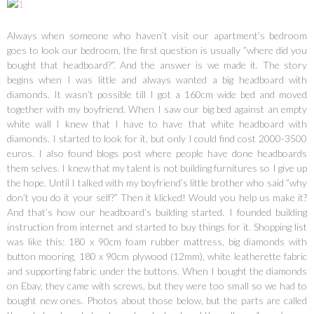
Always when someone who haven’t visit our apartment’s bedroom
goes to look our bedroom, the first question is usually ”where did you
bought that headboard?”. And the answer is we made it. The story
begins when I was little and always wanted a big headboard with
diamonds. It wasn’t possible till I got a 160cm wide bed and moved
together with my boyfriend. When I saw our big bed against an empty
white wall I knew that I have to have that white headboard with
diamonds. I started to look for it, but only I could find cost 2000-3500
euros. I also found blogs post where people have done headboards
them selves. I knew that my talent is not building furnitures so I give up
the hope. Until I talked with my boyfriend’s little brother who said ”why
don’t you do it your self?” Then it klicked! Would you help us make it?
And that’s how our headboard’s building started. I founded building
instruction from internet and started to buy things for it. Shopping list
was like this: 180 x 90cm foam rubber mattress, big diamonds with
button mooring, 180 x 90cm plywood (12mm), white leatherette fabric
and supporting fabric under the buttons. When I bought the diamonds
on Ebay, they came with screws, but they were too small so we had to
bought new ones. Photos about those below, but the parts are called