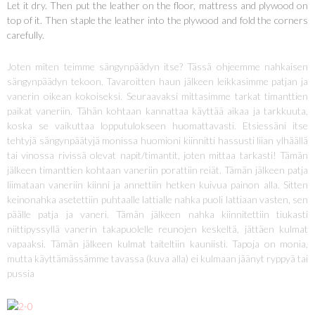
Let it dry. Then put the leather on the floor, mattress and plywood on
top of it. Then staple the leather into the plywood and fold the corners
carefully.
Joten miten teimme sängynpäädyn itse? Tässä ohjeemme nahkaisen
sängynpäädyn tekoon. Tavaroitten haun jälkeen leikkasimme patjan ja
vanerin oikean kokoiseksi. Seuraavaksi mittasimme tarkat timanttien
paikat vaneriin. Tähän kohtaan kannattaa käyttää aikaa ja tarkkuuta,
koska se vaikuttaa lopputulokseen huomattavasti. Etsiessäni itse
tehtyjä sängynpäätyjä monissa huomioni kiinnitti hassusti liian ylhäällä
tai vinossa rivissä olevat napit/timantit, joten mittaa tarkasti! Tämän
jälkeen timanttien kohtaan vaneriin porattiin reiät. Tämän jälkeen patja
liimataan vaneriin kiinni ja annettiin hetken kuivua painon alla. Sitten
keinonahka asetettiin puhtaalle lattialle nahka puoli lattiaan vasten, sen
päälle patja ja vaneri. Tämän jälkeen nahka kiinnitettiin tiukasti
niittipyssyllä vanerin takapuolelle reunojen keskeltä, jättäen kulmat
vapaaksi. Tämän jälkeen kulmat taiteltiin kauniisti. Tapoja on monia,
mutta käyttämässämme tavassa (kuva alla) ei kulmaan jäänyt ryppyä tai
pussia