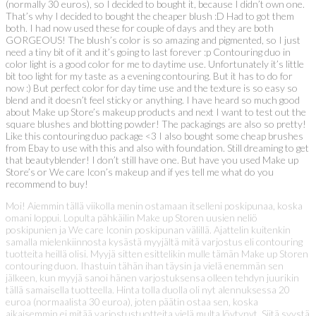
(normally 30 euros), so I decided to bought it, because I didn’t own one.
That’s why I decided to bought the cheaper blush :D Had to got them
both. I had now used these for couple of days and they are both
GORGEOUS! The blush’s color is so amazing and pigmented, so I just
need a tiny bit of it and it’s going to last forever :p Contouring duo in
color light is a good color for me to daytime use. Unfortunately it’s little
bit too light for my taste as a evening contouring. But it has to do for
now :) But perfect color for day time use and the texture is so easy so
blend and it doesn’t feel sticky or anything. I have heard so much good
about Make up Store’s makeup products and next I want to test out the
square blushes and blotting powder! The packagings are also so pretty!
Like this contouring duo package <3 I also bought some cheap brushes
from Ebay to use with this and also with foundation. Still dreaming to get
that beautyblender! I don’t still have one. But have you used Make up
Store’s or We care Icon’s makeup and if yes tell me what do you
recommend to buy!
Moi! Aiemmin tällä viikolla menin ostamaan itselleni poskipunaa, koska
omani loppui. Lopulta pähkäilin Make up Storen uusien neliö
poskipunien ja We care Iconin poskipunan välillä. Ajattelin kuitenkin
samalla mielenkiinnosta kysästä myyjältä mitä varjostus eli contouring
tuotteita heillä olisi. Myyjä sitten esittelikin mulle tämän Make up Storen
contouring duon. Ihastuin tähän ihan täysin ja vielä enemmän sen
jälkeen, kun myyjä sanoi hänen varjostuksensa olleen tehdyn juurikin
tällä samaisella tuotteella. Hinta tolla duolla oli nyt alennuksessa 20
euroa (normaalista 30 euroa), joten päätin ostaa sen, koska
aikaisemmin ei mitää varjostustuotteita vielä multa löytynyt. Siitä syystä