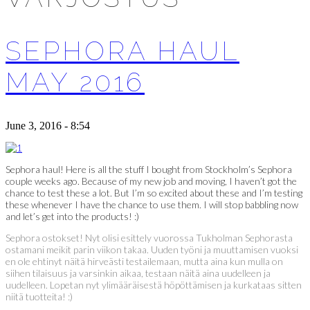
SEPHORA HAUL
MAY 2016
June 3, 2016 - 8:54
Sephora haul! Here is all the stuff I bought from Stockholm’s Sephora
couple weeks ago. Because of my new job and moving, I haven’t got the
chance to test these a lot. But I’m so excited about these and I’m testing
these whenever I have the chance to use them. I will stop babbling now
and let’s get into the products! :)
Sephora ostokset! Nyt olisi esittely vuorossa Tukholman Sephorasta
ostamani meikit parin viikon takaa. Uuden työni ja muuttamisen vuoksi
en ole ehtinyt näitä hirveästi testailemaan, mutta aina kun mulla on
siihen tilaisuus ja varsinkin aikaa, testaan näitä aina uudelleen ja
uudelleen. Lopetan nyt ylimääräisestä höpöttämisen ja kurkataas sitten
niitä tuotteita! :)