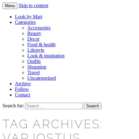
Skip to content
Menu
Makeup & beauty blog
LOOK BY MARI
Look by Mari
Categories
Accessories
Beauty
Decor
Food & health
Lifestyle
Look & inspiration
Outfits
Shopping
Travel
Uncategorized
Archive
Follow
Contact
Search for:
TAG ARCHIVES:
VARJOSTUS