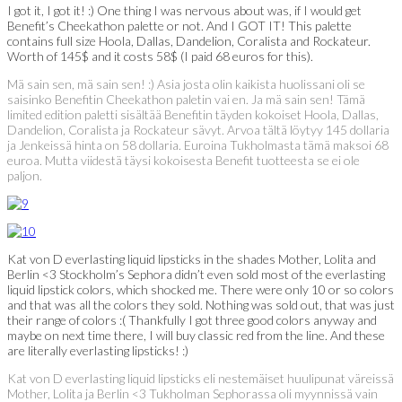
I got it, I got it! :) One thing I was nervous about was, if I would get
Benefit’s Cheekathon palette or not. And I GOT IT! This palette
contains full size Hoola, Dallas, Dandelion, Coralista and Rockateur.
Worth of 145$ and it costs 58$ (I paid 68 euros for this).
Mä sain sen, mä sain sen! :) Asia josta olin kaikista huolissani oli se
saisinko Benefitin Cheekathon paletin vai en. Ja mä sain sen! Tämä
limited edition paletti sisältää Benefitin täyden kokoiset Hoola, Dallas,
Dandelion, Coralista ja Rockateur sävyt. Arvoa tältä löytyy 145 dollaria
ja Jenkeissä hinta on 58 dollaria. Euroina Tukholmasta tämä maksoi 68
euroa. Mutta viidestä täysi kokoisesta Benefit tuotteesta se ei ole
paljon.
Kat von D everlasting liquid lipsticks in the shades Mother, Lolita and
Berlin <3 Stockholm’s Sephora didn’t even sold most of the everlasting
liquid lipstick colors, which shocked me. There were only 10 or so colors
and that was all the colors they sold. Nothing was sold out, that was just
their range of colors :( Thankfully I got three good colors anyway and
maybe on next time there, I will buy classic red from the line. And these
are literally everlasting lipsticks! :)
Kat von D everlasting liquid lipsticks eli nestemäiset huulipunat väreissä
Mother, Lolita ja Berlin <3 Tukholman Sephorassa oli myynnissä vain