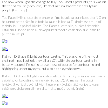
and now when I got the change to buy Too Faced’s products, this was on
the top of my list (of course). Perfect natural bronzer for really fair
people (like me :p).
Too Faced Milk chocolate bronzer eli ”maitosuklaa aurinkopuuteri”. Olen
halunnut ostaa tämän jo todella kauan ja koska Tukholmassa mun oli
mahdollisuus päästä käsiksi Too Faced tuotteisiin, oli tämä tietenkin
listallani. Luonnollinen aurinkopuuteri todella vaaleaihoisille ihmisille
(kuten mulle :p).
Kat von D Shade & Light contour palette. This was one of the most
exciting things I got (ok they all are :D). Ultimate contour palette in
buttery texture! I’m going to use these of course for contouring and
highlighting under my eyes, but also as an eyeshadows.
Kat von D Shade & Light varjostuspaletti. Tämä oli yksi innostavimmista
asioista, jonka ostin (okei ne kaikki ovat :D). Voimaisen helposti
levittyvät varjostusvärit! Aion tietenkin käyttää näitä varjostukseen
sekä korostukseen silmien alla, mutta myös luomiväreinä.