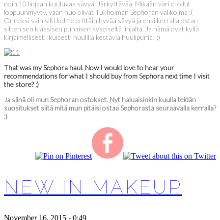
noin 10 linjaan kuuluvaa sävyä. Järkyttävää. Mikään väri ei ollut
loppuunmyyty, vaan nuo olivat Tukholman Sephoran valikoima :(
Onneksi sain silti kolme erittäin hyvää sävyä ja ensi kerralla ostan
sitten sen klassisen punaisen kyseiseltä linjalta. Ja nämä ovat kyllä
kirjaimellisesti ikuisesti huulilla kestäviä huulipunia! :)
That was my Sephora haul. Now I would love to hear your
recommendations for what I should buy from Sephora next time I visit
the store? :)
Ja siinä oli mun Sephoran ostokset. Nyt haluaisinkin kuulla teidän
suositukset siitä mitä mun pitäisi ostaa Sephorasta seuraavalla kerralla?
:)
NEW IN MAKEUP
November 16, 2015 - 0:49