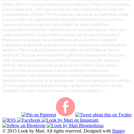
päätin sitten ostaa tuon halvemman poskipunan :D Mun oli vaan pakko
ostaa molemmat. Olen nyt pari päivää näitä käyttänyt ja ne ovat niin
uskomattoman KAUNIITA! Poskipunan väri on aivan täydellinen mulle
ja se on myös niin pigmenttistä, että mulla menee ikäisyys käyttää se
loppuun :p Contouring duo värissä light on aivan täydellinen
jokapäiväiseen käyttöön. Valitettavasti se on mun makuun vähän liian
vaalea iltakäyttöön, mutta tällä mennään nyt ainakin toistaiseksi :)
Mutta väri on tosiaan aivan täydellinen päivä käyttöön tällaiselle
kalkkilaivan kapteenille ja tekstuuri on niin helppoa häivyttää muuhun
meikkiin. Olen kuullut ja lukenut niin paljon hyvää Make up Storen
meikeistä. Seuraavaksi haluaisinkin päästä testaamaan merkin uusia
neliö poskipunia ja blotting puuteria! Paketitkin ovat niin söpöjä ja
ylellisiä, niinkuin tässä contouring duossa <3 Ostin myös tämän
kaveriksi Ebaystä muutaman halvan siveltimen helpompaan
häivytykseen, sekä muutaman muun meikkivoiteen levittämiseen.
Vieläkin haaveissa olisi se beautyblender! Mulla ei vieläkään ole sellaista
:D Onkos joku teistä testannut Make up Storen tai We Care Iconin
meikkejä? Jos olet niin kerro ihmeessä mitä suosittelisit :)
© 2015 Look by Mari. All rights reserved. Designed with
Happy