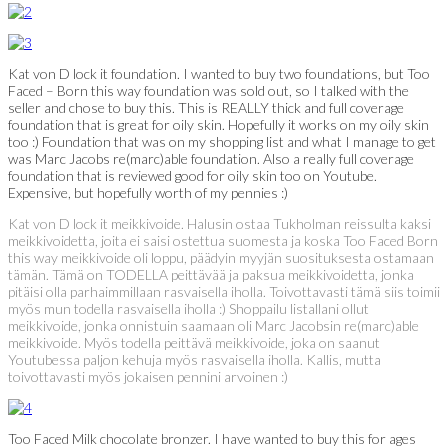
Kat von D lock it foundation. I wanted to buy two foundations, but Too
Faced – Born this way foundation was sold out, so I talked with the
seller and chose to buy this. This is REALLY thick and full coverage
foundation that is great for oily skin. Hopefully it works on my oily skin
too :) Foundation that was on my shopping list and what I manage to get
was Marc Jacobs re(marc)able foundation. Also a really full coverage
foundation that is reviewed good for oily skin too on Youtube.
Expensive, but hopefully worth of my pennies :)
Kat von D lock it meikkivoide. Halusin ostaa Tukholman reissulta kaksi
meikkivoidetta, joita ei saisi ostettua suomesta ja koska Too Faced Born
this way meikkivoide oli loppu, päädyin myyjän suosituksesta ostamaan
tämän. Tämä on TODELLA peittävää ja paksua meikkivoidetta, jonka
pitäisi olla parhaimmillaan rasvaisella iholla. Toivottavasti tämä siis toimii
myös mun todella rasvaisella iholla :) Shoppailu listallani ollut
meikkivoide, jonka onnistuin saamaan oli Marc Jacobsin re(marc)able
meikkivoide. Myös todella peittävä meikkivoide, joka on saanut
Youtubessa paljon kehuja myös rasvaisella iholla. Kallis, mutta
toivottavasti myös jokaisen pennini arvoinen :)
Too Faced Milk chocolate bronzer. I have wanted to buy this for ages