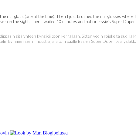
 the nail gloss (one at the time). Then I just brushed the nail glosses where I
 silver on the sight. Then I waited 10 minutes and put on Essie’s Super Dupe
ppasin sitä yhteen kynsikiiltoon kerrallaan. Sitten vedin roiskeita sudilla ky
odottelin kymmenisen minuuttia ja laitoin päälle Essien Super Duper päällysl