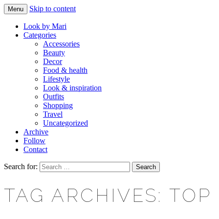
Skip to content
Menu
Makeup & beauty blog
LOOK BY MARI
Look by Mari
Categories
Accessories
Beauty
Decor
Food & health
Lifestyle
Look & inspiration
Outfits
Shopping
Travel
Uncategorized
Archive
Follow
Contact
Search for:
TAG ARCHIVES: TOP