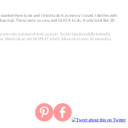
 wanted them to be and I tried to do it as messy I could. I did this with
r top coat. These were so easy and GUICK to do. It only took like 20
nsiin niin sottaisesti kuin pystyin. Toistin tämän kaikilla kolmella
akkaa. Nämä olivat niin NOPEAT tehdä. Aikaa meni noin 20 minuuttia