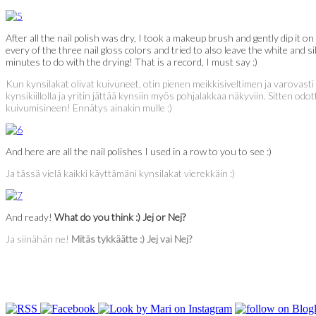
After all the nail polish was dry, I took a makeup brush and gently dip it on
every of the three nail gloss colors and tried to also leave the white and
minutes to do with the drying! That is a record, I must say :)
Kun kynsilakat olivat kuivuneet, otin pienen meikkisiveltimen ja varovasti di
kynsikiillolla ja yritin jättää kynsiin myös pohjalakkaa näkyviin. Sitten 
kuivumisineen! Ennätys ainakin mulle :)
And here are all the nail polishes I used in a row to you to see :)
Ja tässä vielä kaikki käyttämäni kynsilakat vierekkäin :)
And ready!
What do you think :) Jej or Nej?
Ja siinähän ne!
Mitäs tykkäätte :) Jej vai Nej?