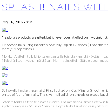
SPLASH! NAILS WIT
July 16, 2016 - 8:04
*Isadora’s products are gifted, but it never doesn’t effect on my opinion :)
Hi! Second nails using Isadora’s new Jelly Pop Nail Glosses :) I had this vi
more jelly pop colors :(
Moikka! Ajattelin tulla kirjoittelemaan teille toisista kynsistä käyttäen Isado
Mielestäni tosi kivathan näistä tuli! Harmi vain, ettei näitä ole useammass
So how did I make these nails? First I putted on Kiss’ Mineral Smoothie rid
on top of four of my nails. The silver nail polish only needs one coat, but
Joten mitenkäs sitten tein nämä kynnet? Ensimmäisenä laitoin tietenkin K
kynteen sävyssä 651 Silver Sparkles. Hopea lakka tarvitsee vain yhden ker