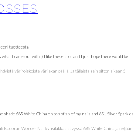
LOSSES
seeni tuotteesta
 what I came out with :) I like these a lot and I just hope there would be
hdyistä väriroiskeista värilakan päällä. Ja tällaista sain sitten aikaan :)
 the shade 685 White China on top of six of my nails and 651 Silver Sparkles
 tuli Isadoran Wonder Nail kynsilakkaa sävyssä 685 White China ja neljään