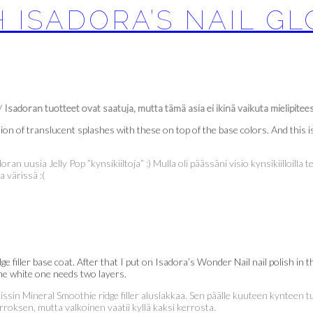
H ISADORA’S NAIL G
/
Isadoran tuotteet ovat saatuja, mutta tämä asia ei ikinä vaikuta mielipitee
sion of translucent splashes with these on top of the base colors. And this is
ran uusia Jelly Pop ”kynsikiiltoja” :) Mulla oli päässäni visio kynsikiilloilla te
a värissä :(
ge filler base coat. After that I put on Isadora’s Wonder Nail nail polish in
 the white one needs two layers.
issin Mineral Smoothie ridge filler aluslakkaa. Sen päälle kuuteen kynteen
roksen, mutta valkoinen vaatii kyllä kaksi kerrosta.