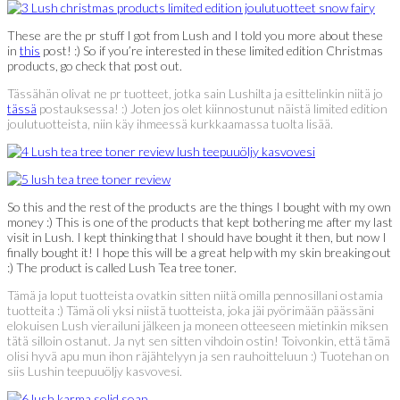
These are the pr stuff I got from Lush and I told you more about these
in
this
post! :) So if you’re interested in these limited edition Christmas
products, go check that post out.
Tässähän olivat ne pr tuotteet, jotka sain Lushilta ja esittelinkin niitä jo
tässä
postauksessa! :) Joten jos olet kiinnostunut näistä limited edition
joulutuotteista, niin käy ihmeessä kurkkaamassa tuolta lisää.
So this and the rest of the products are the things I bought with my own
money :) This is one of the products that kept bothering me after my last
visit in Lush. I kept thinking that I should have bought it then, but now I
finally bought it! I hope this will be a great help with my skin breaking out
:) The product is called Lush Tea tree toner.
Tämä ja loput tuotteista ovatkin sitten niitä omilla pennosillani ostamia
tuotteita :) Tämä oli yksi niistä tuotteista, joka jäi pyörimään päässäni
elokuisen Lush vierailuni jälkeen ja moneen otteeseen mietinkin miksen
tätä silloin ostanut. Ja nyt sen sitten vihdoin ostin! Toivonkin, että tämä
olisi hyvä apu mun ihon räjähtelyyn ja sen rauhoitteluun :) Tuotehan on
siis Lushin teepuuöljy kasvovesi.