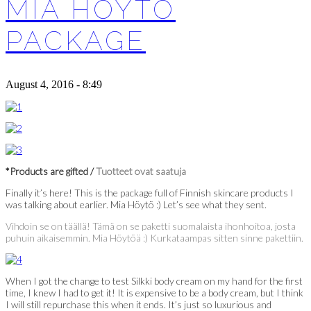
MIA HÖYTÖ
PACKAGE
August 4, 2016 - 8:49
*Products are gifted /
Tuotteet ovat saatuja
Finally it’s here! This is the package full of Finnish skincare products I
was talking about earlier. Mia Höytö :) Let’s see what they sent.
Vihdoin se on täällä! Tämä on se paketti suomalaista ihonhoitoa, josta
puhuin aikaisemmin. Mia Höytöä :) Kurkataampas sitten sinne pakettiin.
When I got the change to test Silkki body cream on my hand for the first
time, I knew I had to get it! It is expensive to be a body cream, but I think
I will still repurchase this when it ends. It’s just so luxurious and