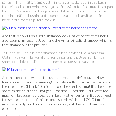
pärjäsin ilman näitä. Nämä ovat niin käteviä, koska suurin osa Lushin
tuotteista ei ole muovipulloissa ja –kääreissä, kuten ”normaalit” kaupan
tuotteet. Mä vihaan heittää jatkuvasti tyhjiä puteleita putelien perään
roskiin ja näiden Lushin tuotteiden kanssa mun ei tarvitse enään
heitellä niin montaa putelia roskiin.
And that is how Lush’s solid shampoo looks inside of the container. I
also bought my second Jason and the Argan oil solid shampoo, which is
that shampoo in the picture :)
Ja tuolta se Lushin kiinteä shampoo sitten näyttää tuolla rasiassa.
Ostin myös valmiiksi varalle toisen Jason and the Argan oil kiinteän
shampoon, joka on siis tuo punainen pala tuossa kuvassa :)
Another product I wanted to buy last time, but didn’t bought. Now I
finally bought it and it’s amazing! Lush also sells these mini versions of
their perfumes (I think 10ml?) and I got the scent Karma! It’s the same
scent as the solid soap I bought. First time I used this, I put WAY too
much on, because I sprayed it on like any other perfume. But you need
the smallest amount of this in once, so this will last a LONG time :) I
mean, you only need one or max two sprays of this. And it smells so
good too.