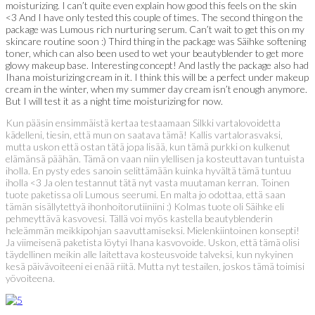
moisturizing. I can’t quite even explain how good this feels on the skin
<3 And I have only tested this couple of times. The second thing on the
package was Lumous rich nurturing serum. Can’t wait to get this on my
skincare routine soon :) Third thing in the package was Säihke softening
toner, which can also been used to wet your beautyblender to get more
glowy makeup base. Interesting concept! And lastly the package also had
Ihana moisturizing cream in it. I think this will be a perfect under makeup
cream in the winter, when my summer day cream isn’t enough anymore.
But I will test it as a night time moisturizing for now.
Kun pääsin ensimmäistä kertaa testaamaan Silkki vartalovoidetta
kädelleni, tiesin, että mun on saatava tämä! Kallis vartalorasvaksi,
mutta uskon että ostan tätä jopa lisää, kun tämä purkki on kulkenut
elämänsä päähän. Tämä on vaan niin ylellisen ja kosteuttavan tuntuista
iholla. En pysty edes sanoin selittämään kuinka hyvältä tämä tuntuu
iholla <3 Ja olen testannut tätä nyt vasta muutaman kerran. Toinen
tuote paketissa oli Lumous seerumi. En malta jo odottaa, että saan
tämän sisällytettyä ihonhoitorutiiniini :) Kolmas tuote oli Säihke eli
pehmeyttävä kasvovesi. Tällä voi myös kastella beautyblenderin
heleämmän meikkipohjan saavuttamiseksi. Mielenkiintoinen konsepti!
Ja viimeisenä paketista löytyi Ihana kasvovoide. Uskon, että tämä olisi
täydellinen meikin alle laitettava kosteusvoide talveksi, kun nykyinen
kesä päivävoiteeni ei enää riitä. Mutta nyt testailen, joskos tämä toimisi
yövoiteena.