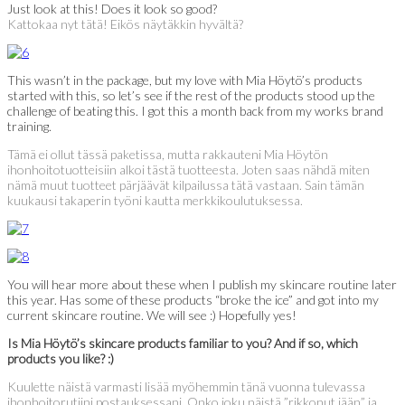
Just look at this! Does it look so good?
Kattokaa nyt tätä! Eikös näytäkkin hyvältä?
This wasn’t in the package, but my love with Mia Höytö’s products
started with this, so let’s see if the rest of the products stood up the
challenge of beating this. I got this a month back from my works brand
training.
Tämä ei ollut tässä paketissa, mutta rakkauteni Mia Höytön
ihonhoitotuotteisiin alkoi tästä tuotteesta. Joten saas nähdä miten
nämä muut tuotteet pärjäävät kilpailussa tätä vastaan. Sain tämän
kuukausi takaperin työni kautta merkkikoulutuksessa.
You will hear more about these when I publish my skincare routine later
this year. Has some of these products “broke the ice” and got into my
current skincare routine. We will see :) Hopefully yes!
Is Mia Höytö’s skincare products familiar to you? And if so, which
products you like? :)
Kuulette näistä varmasti lisää myöhemmin tänä vuonna tulevassa
ihonhoitorutiini postauksessani. Onko joku näistä ”rikkonut jään” ja