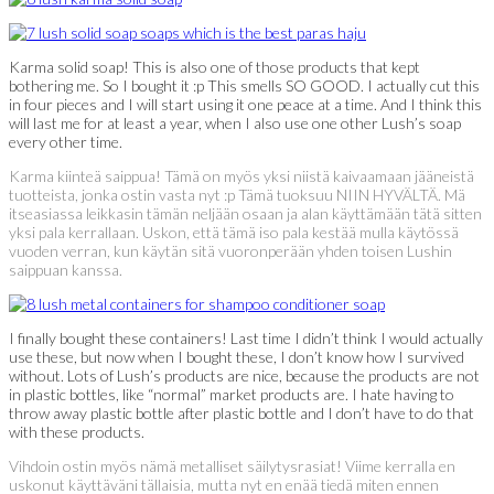
Karma solid soap! This is also one of those products that kept
bothering me. So I bought it :p This smells SO GOOD. I actually cut this
in four pieces and I will start using it one peace at a time. And I think this
will last me for at least a year, when I also use one other Lush’s soap
every other time.
Karma kiinteä saippua! Tämä on myös yksi niistä kaivaamaan jääneistä
tuotteista, jonka ostin vasta nyt :p Tämä tuoksuu NIIN HYVÄLTÄ. Mä
itseasiassa leikkasin tämän neljään osaan ja alan käyttämään tätä sitten
yksi pala kerrallaan. Uskon, että tämä iso pala kestää mulla käytössä
vuoden verran, kun käytän sitä vuoronperään yhden toisen Lushin
saippuan kanssa.
I finally bought these containers! Last time I didn’t think I would actually
use these, but now when I bought these, I don’t know how I survived
without. Lots of Lush’s products are nice, because the products are not
in plastic bottles, like “normal” market products are. I hate having to
throw away plastic bottle after plastic bottle and I don’t have to do that
with these products.
Vihdoin ostin myös nämä metalliset säilytysrasiat! Viime kerralla en
uskonut käyttäväni tällaisia, mutta nyt en enää tiedä miten ennen