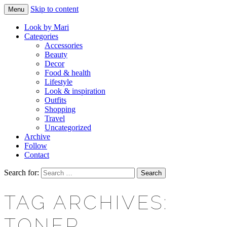
Skip to content
Menu
Makeup & beauty blog
LOOK BY MARI
Look by Mari
Categories
Accessories
Beauty
Decor
Food & health
Lifestyle
Look & inspiration
Outfits
Shopping
Travel
Uncategorized
Archive
Follow
Contact
Search for:
TAG ARCHIVES:
TONER