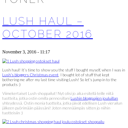
LUSH HAUL –
OCTOBER 2016
November 3, 2016 - 11:17
Lush haul! It’s time to show you the stuff I bought myself, when I was in
Lush’s bloggers Christmas event
. I bought lot of stuff that kept
bothering me after my last time visiting Lush! So let’s jump in to the
products :)
Viimekertaiset Lush shoppailut! Nyt olisi jo aika esitellä teille niitä
tuotteita, jotka ostin omilla pennosillani
Lushin bloggaajien jouluillan
yhteydessä. Ostin monia tuotteita, jotka jäivät edellisen Lush vierailun
jälkeen pyörimään päässäni! Joten mennäämpäs sitten jo niihin
tuotteisiin :)