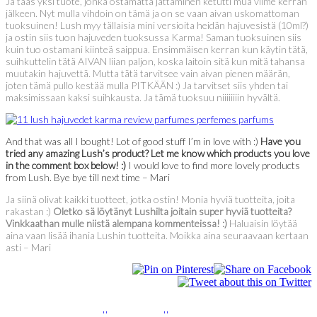
Ja taas yksi tuote, jonka ostamatta jättäminen ketutti mua viime kerran
jälkeen. Nyt mulla vihdoin on tämä ja on se vaan aivan uskomattoman
tuoksuinen! Lush myy tällaisia mini versioita heidän hajuvesistä (10ml?)
ja ostin siis tuon hajuveden tuoksussa Karma! Saman tuoksuinen siis
kuin tuo ostamani kiinteä saippua. Ensimmäisen kerran kun käytin tätä,
suihkuttelin tätä AIVAN liian paljon, koska laitoin sitä kun mitä tahansa
muutakin hajuvettä. Mutta tätä tarvitsee vain aivan pienen määrän,
joten tämä pullo kestää mulla PITKÄÄN :) Ja tarvitset siis yhden tai
maksimissaan kaksi suihkausta. Ja tämä tuoksuu niiiiiiiin hyvältä.
And that was all I bought! Lot of good stuff I’m in love with :)
Have you
tried any amazing Lush’s product? Let me know which products you love
in the comment box below! :)
I would love to find more lovely products
from Lush. Bye bye till next time – Mari
Ja siinä olivat kaikki tuotteet, jotka ostin! Monia hyviä tuotteita, joita
rakastan :)
Oletko sä löytänyt Lushilta joitain super hyviä tuotteita?
Vinkkaathan mulle niistä alempana kommenteissa! :)
Haluaisin löytää
aina vaan lisää ihania Lushin tuotteita. Moikka aina seuraavaan kertaan
asti – Mari