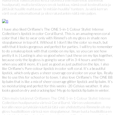
Nämä eivät valitettavasti kestä syömistä (niin kuin eivät useimmat
huulipunat), mutta kestävyys on ok luokkaa, nämä ovat kosteuttavia ja
jättävät huulille mahtavan ”ei mitään huulilla” tunteen. Ja vielä kerran
värit ovat uskomattomat ja siksi rakastankin näitä niin paljon.
I have also liked Oriflame’s The ONE 5-in-1 Colour Stylist Intense
Collection’s lipstick in color Coral Burst. This is an amazing neon coral
color that I like to wear only with Rimmel’s oh my gloss in shade non
stop glamour in top of it. Without it I don’t like the color so much, but
with that it looks gorgeous and perfect for parties. I will try to remember
to do a makeup look with that combo on my lips, so you can see how
pretty it is :) Lasting is also so good when I put these on my lips together,
because only the lip gloss is going to wear off in 3-4 hours and then
when you add it more, it’s just as good as just putted on the lips. I also
like Oriflame’s Pure colour lipstick in color soft coral. It’s a beautiful
lipstick, which only gives a sheer coverage coral color on your lips. Really
like to use this for school or to town. I also love Oriflame’s The ONE BB
lip balm that is like a mix of sheer coverage glitter lipstick and lip balm. It’s
so moisturizing and perfect for this weeks -20 Celsius weather. It also
looks good on dry and cracking lips! My go to lipstick/lip balm in winter.
Olen myös tykännyt Oriflamen The ONE 5-in-1 Colour Stylist Intense
Collection huulipunasta värissä Coral Burst. Väri on uskomaton
korallin neon ja tykkään käyttää tätä vain yhdistettynä Rimmelin oh my
gloss huulikiiltoon värissä non stop glamour. Ilman tuota huulikiiltoa en