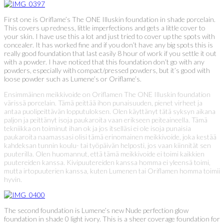
First one is Oriflame’s The ONE Illuskin foundation in shade porcelain.
This covers up redness, little imperfections and gets a little cover to
your skin. I have use this a lot and just tried to cover up the spots with
concealer. It has worked fine and if you don’t have any big spots this is
really good foundation that last easily 8 hour of work if you settle it out
with a powder. I have noticed that this foundation don’t go with any
powders, especially with compact/pressed powders, but it’s good with
loose powder such as Lumene’s or Oriflame’s.
Ensimmäinen meikkivoide on Oriflamen The ONE Illuskin foundation
värissä porcelain. Tämä peittää ihon punaisuuden, pienet virheet ja
antaa puolipeittävän lopputuloksen. Olen käyttänyt tätä syksyn aikana
paljon ja peittänyt isoja paukaroita vaan erikseen peiteaineella. Tämä
tekniikka on toiminut ihan ok ja jos itselläsi ei ole isoja punaisia
paukaroita naamassasi olisi tämä erinomainen meikkivoide, joka kestää
kahdeksan tunnin koulu- tai työpäivän helposti, jos vaan kiinnität sen
puuterilla. Olen huomannut, että tämä meikkivoide ei toimi kaikkien
puutereiden kanssa. Kivipuutereiden kanssa homma ei yleensä toimi,
mutta irtopuuterien kanssa, kuten Lumenen tai Oriflamen homma toimii
hyvin.
The second foundation is Lumene’s new Nude perfection glow
foundation in shade 0 light ivory. This is a sheer coverage foundation for