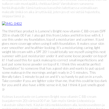
sulla on vain mustapäitä, chekkaa tämä! Varoituksen sanasena
herkkähajuisille: tämä tuoksuu kasvoihin laitettaessa voimakkaan
makealle (mikä on aika ärsyttävää), joten jos et voi sietää hajusteita,
skippaa tämä :p .
The third face product is Lumene’s Bright now vitamin C BB-cream (SPF
20) in shade 00 Fair. I also got this from Livbox and fell in love with it. I
use this under my foundation, top of a moisturizer and a primer. It just
gives more coverage when using it with foundation. It makes your skin
ever smoother and healthier looking. It’s a moisturizing, caring, light
weight bb-cream with a SPF 20! I could totally see myself using this next
summer with just moisturizer under it and some loose powder on top of
it! I had used this for quick makeup to correct small imperfections and
just put some loose powder on top of it. I think this would be perfect
“foundation” to someone that has a good skin and wants to put up just
some makeup in the mornings and get ready in 2-5 minutes. This
literally takes 1 minute to put on and it’s so handy to put on in a rush.
Take consider if you are lighter color than me, that this could be too dark
for you and it also have a little sense in it, but I think it just smells good
:p
Kolmas kasvotuote on Lumenen Bright now vitamin C BB-cream
(suojakerroin 20) värissä 00 Fair. Sain myös tämän Livboxista ja
rakastuin siihen heti. Käytän tätä meikkivoiteen alla, kosteusvoiteen ja
meikin pohjustajan päällä. Tuote antaa lisää peittävyyttä ja tekee ihosta