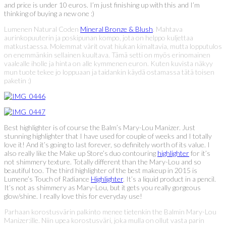
and price is under 10 euros. I’m just finishing up with this and I’m
thinking of buying a new one :)
Lumenen Natural Coden
Mineral Bronze & Blush
. Mahtava
aurinkopuuterin ja poskipunan kompo, jota on helppo kuljettaa
matkustaessa. Molemmat värit ovat hiukan kimaltavia, mutta lopputulos
on enemmänkin sellainen kuultava. Tämä setti on myös erinomainen
vaalealle iholle ja hinta on alle kymmenen euron. Kuten kuvista näkyy
mun tuote tekee jo loppuaan ja taidankin käydä ostamassa tätä toisen
paketin :)
Best highlighter is of course the Balm’s Mary-Lou Manizer. Just
stunning highlighter that I have used for couple of weeks and I totally
love it! And it’s going to last forever, so definitely worth of its value. I
also really like the Make up Store’s duo contouring
highlighter
for it’s
not shimmery texture. Totally different than the Mary-Lou and so
beautiful too. The third highlighter of the best makeup in 2015 is
Lumene’s Touch of Radiance
Highlighter
. It’s a liquid product in a pencil.
It’s not as shimmery as Mary-Lou, but it gets you really gorgeous
glow/shine. I really love this for everyday use!
Parhaan korostusvärin palkinto menee tietenkin the Balmin Mary-Lou
Manizer:ille. Niin upea korostusväri, joka mulla on ollut vasta parin