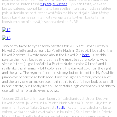
rajauksena, kuten tässä
tuplarajauksessa
. Tykkään tästä, koska se
kestää sateen, huonot kelit ja kaiken edelleen tulevan, mutta se lähtee
pois kuitenkin helposti vedenkestävän meikin poistajalla. Mun täytyy
käydä kurkkaamassa mitä muita värejä tästä löytyisi, koska tämän
koostumus on niin hyvä ja se on vedenkestävää!
Two of my favorite eyeshadow palettes for 2015 are Urban Decay’s
Naked 2 palette and Loréal’s La Palette Nude in 01 rosé. I love all of the
Naked 2 colors! I wrote more about the Naked 2 in
here
. I use this
palette the most, because it just has the most beautiful colors. How
simple is that :) I got Loréal’s La Palette Nude in color 01 rosé and I
really like the shimmery light colors in it, the darkest color on the right
and the grey. The pigment is not so strong, but on top of the Nyx’s white
jumbo eye pencil these look good. I use the light shimmery colors a lot
and the grey one on my crease. I think this isn’t a full eye look colors all
in one palette, but I really like to use certain single eyeshadows of this to
use with other brands’ eyeshadows.
Vuoden 2015 kaksi lemppari luomiväri palettiani ovat Urban Decayn
Naked 2 paletti ja Loréalin La Palette Nude värissä 01 rosé. Kirjoittelin
enemmän tuosta Naked 2 paletista
täällä
. Käytän tätä palettia kaikista
eniten, koska sen värit ovat vain niin kauniita :) Sain Loréalin La Palette
Nuden blogin kautta testiin ja olen tykännyt paljon sen kimaltelevista