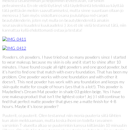
meikistä tasaisemman ja helpommin levitettävän, varsinkin
peiteaineesta. En ole vielä löytänyt sitä täydellisintä tekniikkaa käyttää
tätä peittävän meikin saavuttamiseksi, mutta sinne suuntaan ollaan jo
menossa :) Sain myös siskoltani osana joululahjaa red-carpet
beautyblenderin, joten nyt mulla on beautyblendereitä ainakin
seuraavaksi kuudeksi kuukaudeksi :) Jos et ole vielä testannut tätä, niin
kannattaa kyllä ehdottomasti ostaa ja testata!
Powders, oh powders. I have tried out so many powders since I started
to wear makeup, because my skin is oily and it start to shine after 10
minutes. I have found couple all right powders and one good powder, but
it’s hard to find one that match with every foundation. That has been my
problem. One powder works with one foundation and with other it
doesn’t. This next powder has work with any foundation and keeps my
skin quite matte for couple of hours (yes that is a lot!). This powder is
Maybelline’s Dream Mat powder in shade 03 golden beige. Yes I have
one makeup product that isn’t the lightest color! Jej :) I still continue to
find that perfect matte powder that gives me a matte finish for 4-8
hours. Maybe it’s loose powder?
Puuterit, oi puuterit. Olen testannut niin monia puuteria siitä lähtien
kun aloin meikkaamaan, mutta koska ihoni on todella rasvainen
varsinkin T-alueelta alkaa se puuterinkin kanssa kiiltämään 10 minuutin