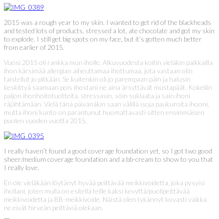
2015 was a rough year to my skin. I wanted to get rid of the blackheads
and tested lots of products, stressed a lot, ate chocolate and got my skin
to explode. I still get big spots on my face, but it’s gotten much better
from earlier of 2015.
Vuosi 2015 oli rankka mun iholle. Alkuvuodesta koitin vieläkin paikkailla
ihon kärsimää allergian aiheuttamaa ihottumaa, jota vastaan olin
taistellut jo pitkään. Se kuitenkin oli jo parempaan päin ja halusin
keskittyä saamaan pois ihostani ne aina ärsyttävät mustapäät. Kokeilin
paljon ihonhoitotuotteita, stressasin, söin suklaata ja sain ihoni
räjähtämään. Vielä tänä päivänäkin saan välillä isoja paukuroita ihooni,
mutta ihoni kunto on parantunut huomattavasti sitten ensimmäisen
puolen vuoden vuotta 2015.
I really haven’t found a good coverage foundation yet, so I got two good
sheer/medium coverage foundation and a bb-cream to show to you that
I really love.
En ole vieläkään löytänyt hyvää peittävää meikkivoidetta, joka pysyisi
ihollani, joten mulla on esitellä teille kaksi kevyttä/puolipeittävää
meikkivoidetta ja BB-meikkivoide. Näistä olen tykännyt kovasti vaikka
ne eivät hirveän peittäviä olekaan.