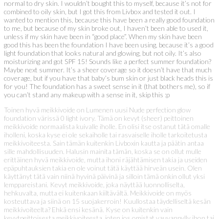
normal to dry skin. I wouldn’t bought this to myself, because it’s not for
combined to oily skin, but I got this from Livbox and tested it out. I
wanted to mention this, because this have been a really good foundation
to me, but because of my skin broke out, I haven’t been able to used it,
unless if my skin have been in “good place”. When my skin have been
good this has been the foundation I have been using, because it’s a good
light foundation that looks natural and glowing, but not oily. It’s also
moisturizing and got SPF 15! Sounds like a perfect summer foundation?
Maybe next summer. It’s a sheer coverage so it doesn’t have that much
coverage, but if you have that baby’s bum skin or just black heads this is
for you! The foundation has a sweet sense in it (that bothers me), so if
you can’t stand any makeup with a sense in it, skip this :p
Toinen hyvä meikkivoide on Lumenen uusi Nude perfection glow
foundation värissä 0 light ivory. Tämä on kevyt (sheer) peittoinen
meikkivoide normaalista kuivalle iholle. En olisi itse ostanut tätä omalle
iholleni, koska kyse ei ole sekaiholle tai rasvaiselle iholle tarkoitetusta
meikkivoiteesta. Sain tämän kuitenkin Livboxin kautta ja päätin antaa
sille mahdollisuuden. Halusin mainita tämän, koska se on ollut mulle
erittäinen hyvä meikkivoide, mutta ihoni räjähtämisen takia ja useiden
epäpuhtauksien takia en ole voinut tätä käyttää hirveän usein. Olen
käyttänyt tätä vain niinä hyvinä päivinä ja silloin tämä onkin ollut yksi
lemppareistani. Kevyt meikkivoide, joka näyttää luonnolliselta,
hehkuvalta, mutta ei kuitenkaan kiiltävältä. Meikkivoide on myös
kosteuttava ja siinä on 15 suojakerroin! Kuullostaa täydelliseltä kesän
meikkivoiteelta? Ehkä ensi kesänä. Kyse on kuitenkin vain
kevytpeittoisesta meikkivoiteesta, joten jos omistat vauvanpylly ihon tai