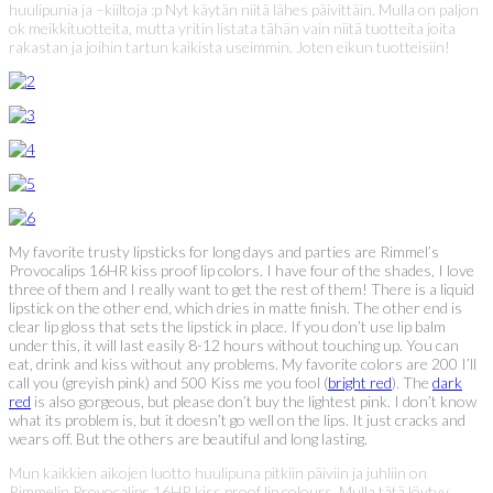
huulipunia ja –kiiltoja :p Nyt käytän niitä lähes päivittäin. Mulla on paljon
ok meikkituotteita, mutta yritin listata tähän vain niitä tuotteita joita
rakastan ja joihin tartun kaikista useimmin. Joten eikun tuotteisiin!
My favorite trusty lipsticks for long days and parties are Rimmel’s
Provocalips 16HR kiss proof lip colors. I have four of the shades, I love
three of them and I really want to get the rest of them! There is a liquid
lipstick on the other end, which dries in matte finish. The other end is
clear lip gloss that sets the lipstick in place. If you don’t use lip balm
under this, it will last easily 8-12 hours without touching up. You can
eat, drink and kiss without any problems. My favorite colors are 200 I’ll
call you (greyish pink) and 500 Kiss me you fool (
bright red
). The
dark
red
is also gorgeous, but please don’t buy the lightest pink. I don’t know
what its problem is, but it doesn’t go well on the lips. It just cracks and
wears off. But the others are beautiful and long lasting.
Mun kaikkien aikojen luotto huulipuna pitkiin päiviin ja juhliin on
Rimmelin Provocalips 16HR kiss proof lip colours. Mulla tätä löytyy