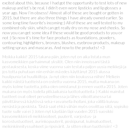
excited about this, because I had got the opportunity to test lots of new
makeup and let’s be real, I didn’t even wore lipsticks and lip glosses a
year ago. Now I’m obsess! Almost all of these are bought or gotten in
2015, but there are also three things I have already owned earlier. So
some long time favorite’s incoming :) All of these are well tested to my
combined-oily skin, which can get really dry on my nose and cheeks. So
now you can get some idea if these would be good products to you or
not :) So now it’s time for face products as foundations, powders,
contouring, highlighters, bronzes, blushes, eyebrow products, makeup
setting sprays and mascaras. And now to the products! <3
Moikka kaikki! 2015 takana päin, joten nyt on aika listata mun
kasvomeikkien parhaimmat yksilöt. Olen niin innoissani tästä
postauksesta, koska viime vuonna sain testata paljon uusia meikkejä ja
jos totta puhutaan niin enhän mä edes käyttänyt 2015 alussa
huulipunia tai huulikiiltoja. Ja nyt olen niin koukussa niihin! Melkein
kaikki näistä tuotteista on ostettu vuonna 2015, mutta mukana on
myös kolme tuotetta, jotka olen omistanut jo ennen vuotta 2015. Joten
mukana on myös todella pitkäaikaisia luottotuotteita :) Kaikki mainitut
tuotteet ovat olleet perusteellisessa ja lähes viikoittaisessa tai
päivittäisessä käytössä seka-rasvaisella ihollani, joka välillä kuivuu
nenästä ja poskista. Tästä saat ehkä vähän myös osviittaa siitä, sopisiko
tuote sulle vai ei :) Joten nyt käydään läpi vuoden 2015 suosikki
kasvomeikkini eli meikkivoiteet, puuterit, varjostus- ja
korostustuotteet, aurinkopuuterit, poskipunat, kulmatuotteet,
meikinkiinnityssuihkeet ja ripsivärit. Ja sitten eikun tuotteisiin! <3