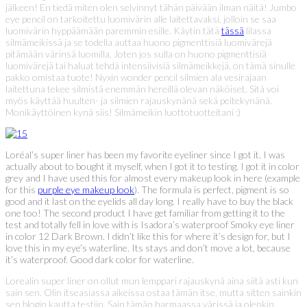
jälkeen! En tiedä miten olen selvinnyt tähän päivään ilman näitä! Jumbo
eye pencil on tarkoitettu luomivärin alle laitettavaksi, jolloin se saa
luomivärin hyppäämään paremmin esille. Käytin tätä
tässä
lilassa
silmämeikissä ja se todella auttaa huono pigmenttisiä luomivärejä
pitämään värinsä luomilla. Joten jos sulla on huono pigmenttisiä
luomivärejä tai haluat tehdä intensiivisiä silmämeikkejä, on tämä sinulle
pakko omistaa tuote! Nyxin wonder pencil silmien ala vesirajaan
laitettuna tekee silmistä enemmän hereillä olevan näköiset. Sitä voi
myös käyttää huulten- ja silmien rajauskynänä sekä peitekynänä.
Monikäyttöinen kynä siis! Silmämeikin luottotuotteitani :)
Loréal’s super liner has been my favorite eyeliner since I got it. I was
actually about to bought it myself, when I got it to testing. I got it in color
grey and I have used this for almost every makeup look in here (example
for this
purple eye makeup look
). The formula is perfect, pigment is so
good and it last on the eyelids all day long. I really have to buy the black
one too! The second product I have get familiar from getting it to the
test and totally fell in love with is Isadora’s waterproof Smoky eye liner
in color 12 Dark Brown. I didn’t like this for where it’s design for, but I
love this in my eye’s waterline. Its stays and don’t move a lot, because
it’s waterproof. Good dark color for waterline.
Lorealin super liner on ollut mun lemppari rajauskynä aina siitä asti kun
sain sen. Olin itseasiassa aikeissa ostaa tämän itse, mutta sitten sainkin
sen blogin kautta testiin. Sain tämän harmaassa värissä ja olenkin