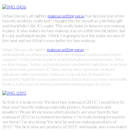
Urban Decay’s all-nighter
makeup setting spray
has become one of my
favorite products really fast! I bought this for myself as a birthday gift
and thankfully I did. It’s super. This really helps to keep my eye makeup
in place. It also makes my face makeup stay on a little tiny bit better, but
it’s not anything dramatic. I think I’m going to test the matte version of
this next and see if that’s even better for face makeup.
Urban Decayn all-nighter
makeup setting spray
eli
meikinkiinnityssuihkeesta on tullut yksi lemppari tuotteistani todella
nopeasti! Ostin tämän itselleni synttärilahjaksi ja onneksi ostin. Tämä
on ihan huippu. Suihke auttaa pitämään silmämeikit paikallaan, kuin liima
tai oikeestaan paremmin :D Tämä auttaa myös pitämään meikkini
paikallaan millin paremmin, mutta se ei ole mitään dramaattista
muutosta. Ajattelin seuraavaksi testata tästä matta versiota rasvaiselle
iholle ja katsoa jos se tehoisi paremmin meikkipohjani kestoon.
So that is a wrap on my “the best face makeup of 2015”. I would love to
hear your favorite makeup especially primers, foundations and
powders! Please let me know which products are your favorite face
makeup of 2015 in a comment box below :) I’m really looking forward to
see those! I’m also doing “the best lip and eye makeup products of
2015”, “the best skincare products of 2015” and maybe also a mix match