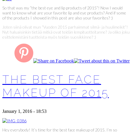
So that was my ”the best eye and lip products of 2015”! Now I would
want to know what are your favorite lip and eye products? And if some
of the products I showed in this post are also your favorites? :)
Joten siinä olivat mun “Vuoden 2015 parhaimmat silmä- ja huulimeikit”!
Nyt haluaisinkin tietää mitkä ovat teidän lempituotteitanne? Ja oliko joku
esittelemistäni tuotteista myös teidän suosikkinne? :)
THE BEST FACE
MAKEUP OF 2015
January 1, 2016 - 18:53
Hey everybody! It’s time for the best face makeup of 2015. I’m so