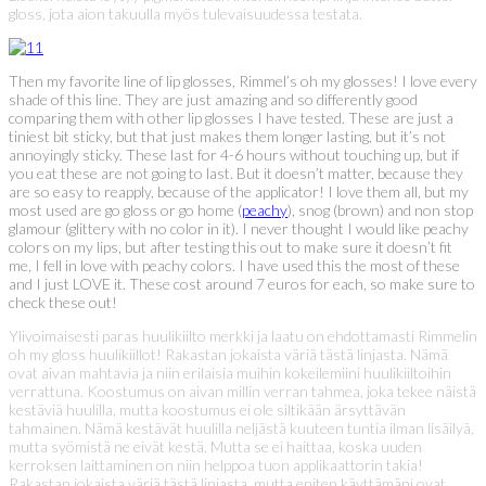
gloss, jota aion takuulla myös tulevaisuudessa testata.
Then my favorite line of lip glosses, Rimmel’s oh my glosses! I love every
shade of this line. They are just amazing and so differently good
comparing them with other lip glosses I have tested. These are just a
tiniest bit sticky, but that just makes them longer lasting, but it’s not
annoyingly sticky. These last for 4-6 hours without touching up, but if
you eat these are not going to last. But it doesn’t matter, because they
are so easy to reapply, because of the applicator! I love them all, but my
most used are go gloss or go home (
peachy
), snog (brown) and non stop
glamour (glittery with no color in it). I never thought I would like peachy
colors on my lips, but after testing this out to make sure it doesn’t fit
me, I fell in love with peachy colors. I have used this the most of these
and I just LOVE it. These cost around 7 euros for each, so make sure to
check these out!
Ylivoimaisesti paras huulikiilto merkki ja laatu on ehdottamasti Rimmelin
oh my gloss huulikiillot! Rakastan jokaista väriä tästä linjasta. Nämä
ovat aivan mahtavia ja niin erilaisia muihin kokeilemiini huulikiiltoihin
verrattuna. Koostumus on aivan millin verran tahmea, joka tekee näistä
kestäviä huulilla, mutta koostumus ei ole siltikään ärsyttävän
tahmainen. Nämä kestävät huulilla neljästä kuuteen tuntia ilman lisäilyä,
mutta syömistä ne eivät kestä. Mutta se ei haittaa, koska uuden
kerroksen laittaminen on niin helppoa tuon applikaattorin takia!
Rakastan jokaista väriä tästä linjasta, mutta eniten käyttämäni ovat