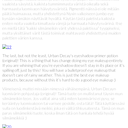
vaaleista sävyistä, kaikista tummimmasta väristä oikealla sekä
harmaasta luomivaon häivytysväristä. Pigmentti näissä ei ole mitään
päätä huimaavaa, mutta yhdistettynä Nyxin valkoiseen jumbo eye
kynään nämäkin näyttävät hyvältä. Käytän tästä paletista kaikista
eniten noita vaaleita kimaltavia värejä ja harmaata häivytysvärinä. Itse
en miellä tätä ”kaikki silmämeikin värit yhdessä paletissa” tyyppiseksi,
mutta yksittäiset värit tästä toimivat mahtavasti yhdistettynä muiden
palettien värien kanssa.
The last, but not the least, Urban Decay’s eyeshadow primer potion
(original)! This is a thing that has change doing my eye makeup entirely.
If you are whining that you’re eyeshadow doesn’t stay in its place or it’s
spilling off, just by this! You will have a bulletproof eye makeup that
doesn’t care of rainy weather. This is just the best eye makeup
products, because without this it’s hard to do a good eye makeup :)
Viimeisenä, muttei missään nimessä vähäisempänä, Urban Decayn
luomivärin pohjustaja (original)! Tämä tuote on mullistanut täysin mun
silmämeikin teon. Jos valitat aina siitä miten luomivärisi ei pysy, se
kerääntyy luomivakoon tai varisee poskille, osta tätä! Tätä käyttäessäsi
sulla on luodinkestävä meikki, joka ei välitä tihkusateesta. Tämä on mun
paras silmämeikki tuote, koska ilman tätä on hankala tehdä hyvää
silmämeikkiä :)