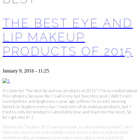
THE BEST EYE AND
LIP MAKEUP
PRODUCTS OF 2015
January 9, 2016 - 11:25
It’s time for “the best lip and eye products of 2015”! I’m so excited about
this category, because like I said in my last favorites post I didn’t even
used lipsticks and lip glosses a year ago :p Now I’m so into wearing
lipstick or lip gloss every day. I have lots of ok makeup products, but I
tried to only list products I absolutely love and reach for the most. So
let’s get into it! :)
Vihdoin on “Vuoden 2015 parhaat huuli- ja silmä meikkituotteet” aika!
Olen niin innoissani tästä kategoriasta, koska kuten mainitsin viime
meikkisuosikit postauksessa en edes vuosi sitten vielä käyttänyt