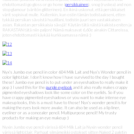
ehdottomasti go gloss or go home (
persikkainen
), snog (ruskea) and non
stop glamour (väritön glitterinen). En ikinä uskonut, että persikkaiset
värit sopisivat mulle. Kuitenkin, kun ostin tämän todistaakseni, etten
tykkää persikan sävyistä huulillani, todistin juuri sen vastakkaisen
asian. Rakastan persikkaisia sävyjä! Käytän tätä näistä kaikista eniten ja
RAKASTAN tätä niin paljon! Nämä maksavat 6,60e ainakin Cittareissa,
joten ehdottomasti käykää kurkkaamassa nämä :)
Nyx’s Jumbo eye pencil in color 604 Milk Lait and Nyx’s Wonder pencil in
color light/clair. I don’t know how I have survived to the day I bought
these! Jumbo eye pencil is to put under an eyeshadow to really make it
pop :) I used this for the
purple eyelook
and it also really makes crappy
pigmented eyeshadows look like some color on the eyelids. So if you
have crappy pigmented eyeshadows or you want to make intense eye
makeup looks, this is a must have to those! Nyx’s wonder pencil is for
making the eyes look more awake. It can also be used as a lip liner,
eyeliner or as a concealer pencil. Multipurpose pencil! My trusty
products for making an eye makeup :)
Nyxin Jumbo eye pencil värissä 604 Milk Lait ja Nyxin wonder pencil
värissä light/clair. Parhaat silmämeikki ostokset sitten Naked 2 paletin