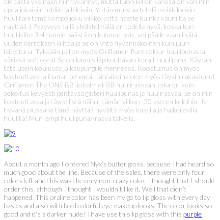
ole tästä yksinään niin tykännyt, mutta tuon kiillon kanssa on väri niin
upea jokaisiin juhliin ja bileisiin. Yritän muistaa tehdä meikkilookin
huulillani tämä kompo joku viikko, jotta näette kuinka kauniilta se
näyttää :) Pysyvyys tällä yhdistelmällä on todella hyvä, koska kun
huulikiilto 3-4 tunnin päästä on kulunut pois, voi päälle vaan lisätä
uuden kerroksen kiiltoa ja se on yhtä hyvännäköinen kuin juuri
laitettuna. Tykkään paljon myös Oriflamen Pure colour huulipunasta
värissä soft coral. Se on kaunis läpikuultavan koralli huulipuna. Käytän
tätä usein koulussa ja kaupungille mennessä. Koostumus on myös
kosteuttava ja ihanan pehmeä. Lähiaikoina olen myös täysin rakastunut
Oriflamen The ONE BB lip balm eli BB huulirasvaan, joka on kuin
sekoitus kevyesti peittävää glitteri huulipunaa ja huulirasvaa. Se on niin
kosteuttavaa ja täydellistä näihin tämän viikon -20 asteen keleihin. Ja
hyvänä plussana tämä näyttää hyvältä myös kuivilla ja halkeilevilla
huulilla! Mun lempi huulipuna/-rasva talvella.
About a month ago I ordered Nyx’s butter gloss, because I had heard so
much good about the line. Because of the sales, there were only four
colors left and this was the only non-crazy color. I thought that I should
order this, although I thought I wouldn’t like it. Well that didn’t
happened. This praline color has been my go to lip gloss with every day
basics and also with bold colorful eye makeup looks. The color looks so
good and it’s a darker nude! I have use this lip gloss with this
purple