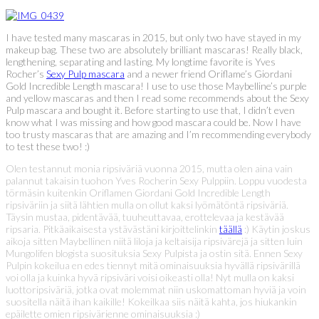
I have tested many mascaras in 2015, but only two have stayed in my
makeup bag. These two are absolutely brilliant mascaras! Really black,
lengthening, separating and lasting. My longtime favorite is Yves
Rocher’s
Sexy Pulp mascara
and a newer friend Oriflame’s Giordani
Gold Incredible Length mascara! I use to use those Maybelline’s purple
and yellow mascaras and then I read some recommends about the Sexy
Pulp mascara and bought it. Before starting to use that, I didn’t even
know what I was missing and how good mascara could be. Now I have
too trusty mascaras that are amazing and I’m recommending everybody
to test these two! :)
Olen testannut monia ripsiväriä vuonna 2015, mutta olen aina vain
palannut takaisin tuohon Yves Rocherin Sexy Pulppiin. Loppu vuodesta
törmäsin kuitenkin Oriflamen Giordani Gold Incredible Length
ripsiväriin ja siitä lähtien mulla on ollut kaksi lyömätöntä ripsiväriä.
Täysin mustaa, pidentävää, tuuheuttavaa, erottelevaa ja kestävää
ripsaria. Pitkäaikaisesta ystävästäni kirjoittelinkin
täällä
:) Käytin joskus
aikoja sitten Maybellinen niitä liloja ja keltaisija ripsivärejä ja sitten luin
Mungolifen blogista suosituksia Sexy Pulpista ja ostin sitä. Ennen Sexy
Pulpin kokeilua en edes tiennyt mitä ominaisuuksia hyvällä ripsivärillä
voi olla ja kuinka hyvä ripsiväri voisi oikeasti olla! Nyt mulla on kaksi
luottoripsiväriä, jotka ovat molemmat niin uskomattoman hyviä ja voin
suositella näitä ihan kaikille! Kokeilkaa siis näitä kahta, jos hiukankin
epäilette omien ripsivärienne ominaisuuksia :)