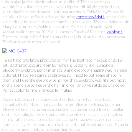
viikon ajan ja olen täysin rakastunut siihen! Tämä tulee myös
kestämään ikuisuuden, koska pienin hipaisu riittää yhteen kertaan,
joten tämä on ehdottomasti hintansa arvoinen. Tykkään myös edellä
mainitun Make up Storen duo contouring
korostusväristä
, jossa ei ole
kimalteita ja korostus tulee enemmänkin kuullosta. Täysin erilainen kuin
Mary-Lou, mutta myöskin niin kaunis. Kolmas älyttömän hyvä
korostusväri vuonna 2015 oli Lumenen Touch of Radiance
valokynä
.
Tuote on nestemäistä, kynän muodossa ja kuullon kautta korostavaa.
Tämä on luottotuotteeni arkeen!
I also have two brow products on my “the best face makeup of 2015”
list. Both products are from Lumene’s Blueberry line. Lumene’s
Blueberry eyebrow pencil in shade 3 and eyebrow shaping wax in shade
3 Blond. I have so sparse eyebrows, so I need to put some shape in
them and I use the eyebrow pencil for that. Eyebrow wax fills out most
of the spare space, keeps the hair in order and gives little bit of a color.
Perfect color for me and good formulas!
Vuoden 2015 parhaat kasvotuotteet listalta löytyy myös kaksi
kulmatuotetta. Molemmat ovat Lumenen Blueberry linjaa. Lumenen
Blueberry kulmakynä värissä 3 ja kulmavaha värissä 3 Blond. Itselläni
on harvat kulmakarvojen loput, joten tarvitsen lisää väriä ja muotoa
niihin. Tähän käytän tuota kynää ja vaha hoitaa pysyvyyden ja lisävärin
hommaa. Täydelliset värit mun kulmiin ja ihanat koostumukset! Kynä ei
ole liian pehmeää, eikä myöskään liian kovaa.