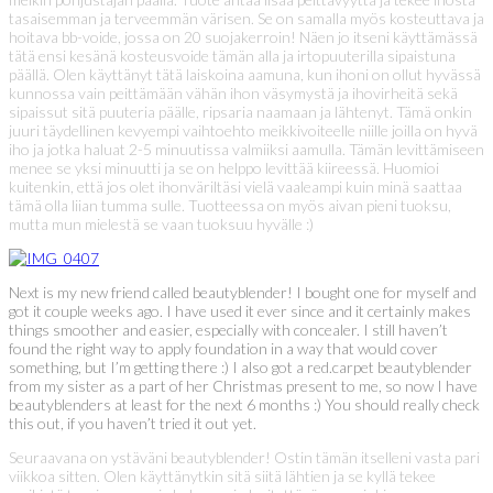
tasaisemman ja terveemmän värisen. Se on samalla myös kosteuttava ja
hoitava bb-voide, jossa on 20 suojakerroin! Näen jo itseni käyttämässä
tätä ensi kesänä kosteusvoide tämän alla ja irtopuuterilla sipaistuna
päällä. Olen käyttänyt tätä laiskoina aamuna, kun ihoni on ollut hyvässä
kunnossa vain peittämään vähän ihon väsymystä ja ihovirheitä sekä
sipaissut sitä puuteria päälle, ripsaria naamaan ja lähtenyt. Tämä onkin
juuri täydellinen kevyempi vaihtoehto meikkivoiteelle niille joilla on hyvä
iho ja jotka haluat 2-5 minuutissa valmiiksi aamulla. Tämän levittämiseen
menee se yksi minuutti ja se on helppo levittää kiireessä. Huomioi
kuitenkin, että jos olet ihonväriltäsi vielä vaaleampi kuin minä saattaa
tämä olla liian tumma sulle. Tuotteessa on myös aivan pieni tuoksu,
mutta mun mielestä se vaan tuoksuu hyvälle :)
Next is my new friend called beautyblender! I bought one for myself and
got it couple weeks ago. I have used it ever since and it certainly makes
things smoother and easier, especially with concealer. I still haven’t
found the right way to apply foundation in a way that would cover
something, but I’m getting there :) I also got a red.carpet beautyblender
from my sister as a part of her Christmas present to me, so now I have
beautyblenders at least for the next 6 months :) You should really check
this out, if you haven’t tried it out yet.
Seuraavana on ystäväni beautyblender! Ostin tämän itselleni vasta pari
viikkoa sitten. Olen käyttänytkin sitä siitä lähtien ja se kyllä tekee