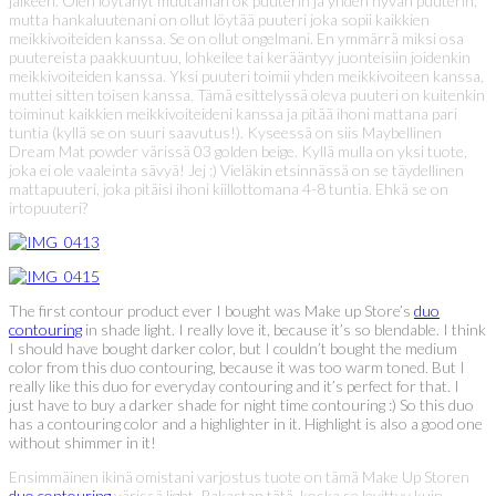
jälkeen. Olen löytänyt muutaman ok puuterin ja yhden hyvän puuterin,
mutta hankaluutenani on ollut löytää puuteri joka sopii kaikkien
meikkivoiteiden kanssa. Se on ollut ongelmani. En ymmärrä miksi osa
puutereista paakkuuntuu, lohkeilee tai kerääntyy juonteisiin joidenkin
meikkivoiteiden kanssa. Yksi puuteri toimii yhden meikkivoiteen kanssa,
muttei sitten toisen kanssa. Tämä esittelyssä oleva puuteri on kuitenkin
toiminut kaikkien meikkivoiteideni kanssa ja pitää ihoni mattana pari
tuntia (kyllä se on suuri saavutus!). Kyseessä on siis Maybellinen
Dream Mat powder värissä 03 golden beige. Kyllä mulla on yksi tuote,
joka ei ole vaaleinta sävyä! Jej :) Vieläkin etsinnässä on se täydellinen
mattapuuteri, joka pitäisi ihoni kiillottomana 4-8 tuntia. Ehkä se on
irtopuuteri?
The first contour product ever I bought was Make up Store’s
duo
contouring
in shade light. I really love it, because it’s so blendable. I think
I should have bought darker color, but I couldn’t bought the medium
color from this duo contouring, because it was too warm toned. But I
really like this duo for everyday contouring and it’s perfect for that. I
just have to buy a darker shade for night time contouring :) So this duo
has a contouring color and a highlighter in it. Highlight is also a good one
without shimmer in it!
Ensimmäinen ikinä omistani varjostus tuote on tämä Make Up Storen
duo contouring
värissä light. Rakastan tätä, koska se levittyy kuin