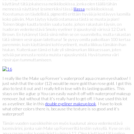
käyttänyt tätä jokaisessa meikkilookissa, jonka olen täällä tähän
mennessä näyttänyt (esimerkiksi tässä
lilassa
meikkilookissa).
Koostumus on täydellistä, pigmentti erittäin hyvää ja kestävyys luomilla
koko päivän. Mun täytyy käydä ostamassa tästä se musta ja pian!
Toinen blogin kautta testiin saatu tuote, johon rakastuin täysin, on
Isadoran vedenkestävä Smoky eyeliner (rajauskynä) värissä 12 Dark
Brown. En tykännyt tästä siinä mihin se on suunniteltu, mutta rakastan
tätä silmien vesirajaan laitettuna! Se pysyy omilla paikoillaan 100 kertaa
paremmin, kuin käyttämäni kohl eyelinerit, mutta liikkuu tämäkin ihan
hiukan. Kuitenkaan tämä ei tule yli silmänurkan liikkuessaan, joten
selvää parannusta noista muista rajauskynistä. Hyvä tumma väri
ripsirajan tummuttamiseen.
I really like the Make up Forever’s waterproof aqua cream eyeshadow! I
just wish that the color (12) would be more gold than rose gold. I got this
also to test it out and I really fell in love with its lasting qualities. This
stays on like a glue :p You can easily wash it off with waterproof makeup
remover, but without that it’s really hard to get off. I have used this lot
as a eyeliner, like in this
double eyeliner makeup look
. I have to look
what other colors there is, because the texture is so good and it’s
waterproof!
Tämän vuoden suosikkeihin on myös kuulunut ainoa vedenkestävä
luomivärini, jonka sain Make up Foreveriltä testiin syksyllä. Kyse on siis
aqua cream color luomiväristä värissä 12. Olen käyttänyt tätä paljon