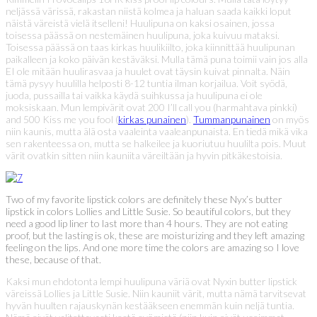
neljässä värissä, rakastan niistä kolmea ja haluan saada kaikki loput
näistä väreistä vielä itselleni! Huulipuna on kaksi osainen, jossa
toisessa päässä on nestemäinen huulipuna, joka kuivuu mataksi.
Toisessa päässä on taas kirkas huulikiilto, joka kiinnittää huulipunan
paikalleen ja koko päivän kestäväksi. Mulla tämä puna toimii vain jos alla
EI ole mitään huulirasvaa ja huulet ovat täysin kuivat pinnalta. Näin
tämä pysyy huulilla helposti 8-12 tuntia ilman korjailua. Voit syödä,
juoda, pussailla tai vaikka käydä suihkussa ja huulipuna ei ole
moksiskaan. Mun lempivärit ovat 200 I’ll call you (harmahtava pinkki)
and 500 Kiss me you fool (
kirkas punainen
).
Tummanpunainen
on myös
niin kaunis, mutta älä osta vaaleinta vaaleanpunaista. En tiedä mikä vika
sen rakenteessa on, mutta se halkeilee ja kuoriutuu huulilta pois. Muut
värit ovatkin sitten niin kauniita väreiltään ja hyvin pitkäkestoisia.
Two of my favorite lipstick colors are definitely these Nyx’s butter
lipstick in colors Lollies and Little Susie. So beautiful colors, but they
need a good lip liner to last more than 4 hours. They are not eating
proof, but the lasting is ok, these are moisturizing and they left amazing
feeling on the lips. And one more time the colors are amazing so I love
these, because of that.
Kaksi mun ehdotonta lempi huulipuna väriä ovat Nyxin butter lipstick
väreissä Lollies ja Little Susie. Niin kauniit värit, mutta nämä tarvitsevat
hyvän huulten rajauskynän kestääkseen enemmän kuin neljä tuntia.