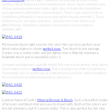
unelma. Olisin halunnut tästä tummemman sävyn, mutta medium sävy
oli liian punasävyinen mun iholle. Light sävy on kuitenkin täydellinen
joka päiväiseen arkimeikin varjostukseen. Täytyy vaan vielä löytää se
täydellinen juhlameikin varjostustuote joltain muulta merkiltä :) Tässä
tuotteessa on siis sekä varjostus- että korostusväri, jotka ovat
glitterittömiä. Täydellinen pakkaus varjostuksia ja korostuksia
aloittelevalle!
My favorite blush right now for fair skin! We care icon perfect wear
blush natural glow in shade
perfect rose
. Two blush in one package.
Darker one is matte color and the lighter one is little bit shimmery.
Buildable blush and so beautiful colors :)
Lemppari poskipunani vaalealle iholle! We care iconin perfect wear blush
natural glow värissä
perfect rose
. Kaksi poskipunaa yhdessä paketissa.
Tummempi väri on matta väri ja vaaleammassa on ihan vähän kimalletta.
Kerrostettavia poskipunia kauniissa väreissä :)
Lumene Natural Code’s
Mineral Bronze & Blush
. Such a beautiful combo
of bronzer and blush that are easy to travel with. Both of the colors are
tiny bit shimmery, but it’s nearly matte. This is also perfect for fair skin