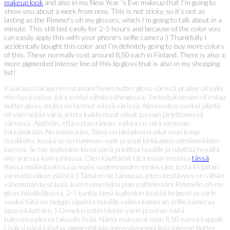
makeup look
and also in my New Year ’s Eve makeup that I’m going to
show you about a week from now. This is not sticky, so it’s not as
lasting as the Rimmel’s oh my glosses, which I’m going to talk about in a
minute. This still last easily for 2-5 hours and because of the color you
can easily apply this with your phone’s selfie camera :) Thankfully I
accidentally bought this color and I’m definitely going to buy more colors
of this. These normally cost around 8,50 each in Finland. There is also a
more pigmented intense line of this lip gloss that is also in my shopping
list!
Kuukausi takaperin ostamani Nyxin butter gloss värissä praline oli kyllä
niin hyvä ostos, joka syntyi vähän vahingossa. Tarkoituksenani oli ostaa
butter gloss, mutta en tiennyt missä värissä. Alennusten vuoksi jäljellä
oli vain neljää väriä, joista kaikki muut olivat jossain järjettömissä
väreissä. Ajattelin, että ostan tämän, vaikka en siitä varmaan
tykkäisikään. No toisin kävi. Tämä on lähiaikoina ollut mun lempi
huulikiilto, koska se on tumman nude ja sopii kirkkaiden silmämeikkien
kanssa. Se tuo kuitenkin kivaa väriä ja kiiltoa huulille ja näyttää hyvältä
niin arjessa kuin juhlassa. Olen käyttänyt tätä muun muassa
tässä
lilassa meikkilookissa ja myös uudenvuoden meikissäni, josta kirjoitan
varmasti viikon päästä :) Tämä ei ole tahmeaa, joten kestävyys on vähän
vähemmän kestävää, kuin esimerkiksi pian esittelemäni Rimmelin oh my
gloss huulikiilloissa. 2-5 tuntia tämä kuitenkin kestää helposti ja värin
vuoksi tätä on helppo sipaista huulille vaikka kameran selfie kameraa
apuna käyttäen :) Onneksi ostin tämän värin ja ostan näitä
tulevaisuudessa takuulla lisää. Nämä maksavat noin 8,50 euroa kappale.
Lisäksi näistä löytyy pigmentiltään intensiivisempi linja intense butter