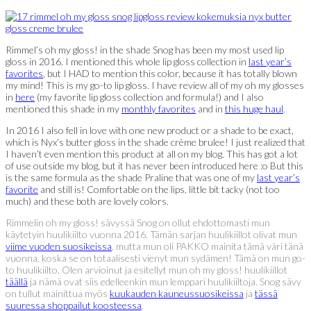
Rimmel’s oh my gloss! in the shade Snog has been my most used lip
gloss in 2016. I mentioned this whole lip gloss collection in
last year’s
favorites
, but I HAD to mention this color, because it has totally blown
my mind! This is my go-to lip gloss. I have review all of my oh my glosses
in
here
(my favorite lip gloss collection and formula!) and I also
mentioned this shade in my
monthly favorites
and in
this huge haul
.
In 2016 I also fell in love with one new product or a shade to be exact,
which is Nyx’s butter gloss in the shade crème brulee! I just realized that
I haven’t even mention this product at all on my blog. This has got a lot
of use outside my blog, but it has never been introduced here :o But this
is the same formula as the shade Praline that was one of my
last year’s
favorite
and still is! Comfortable on the lips, little bit tacky (not too
much) and these both are lovely colors.
Rimmelin oh my gloss! sävyssä Snog on ollut ehdottomasti mun
käytetyin huulikiilto vuonna 2016. Tämän sarjan huulikiillot olivat mun
viime vuoden suosikeissa
, mutta mun oli PAKKO mainita tämä väri tänä
vuonna, koska se on totaalisesti vienyt mun sydämen! Tämä on mun go-
to huulikiilto. Olen arvioinut ja esitellyt mun oh my gloss! huulikiillot
täällä
ja nämä ovat siis edelleenkin mun lemppari huulikiiltoja. Snog sävy
on tullut mainittua myös
kuukauden kauneussuosikeissa
ja
tässä
suuressa shoppailut koosteessa
.