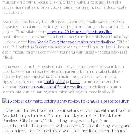
muutenkin blogin ulkopuolellakin) :) Tämä kuivuu nopeasti, kun sitä
laittaa ripsinauhaan, jonka vuoksi tämän kanssa ripsien laitto ei kestä
ikuisuuksia.
Nyxin face and body glitter eli kasvo- ja vartalokimalle sävyssä 02 on
itseasiassa ensimmäinen irtoglitteri jonka omistan ja rakastan tätä niin
paljon! Tämä vilahtikin jo
I love me 2016 messujen shoppailut
postauksessa ja ensimmäistä kertaa blogin meikkilookeissa tämä näkyi
uudenvuoden
New Year’s Eve glitter eyes makeup tutoriaalissa
. Tätä ei
saa vielä ostettua Suomesta ja se tekee mut erittäin surulliseksi, koska
ostin messuilta ennakkomyynnistä näitä vain tässä yhdessä sävyssä!
Miksi?
Tänä vuonna multa ei löydy uusia ripsiväri suosikkeja, koska mikään
uusi kokeilemani ripsari ei ole ollut parempi kuin mun kaksi kaikkien
aikojen lemppari ripsiväriä. Olen maininnut ja kirjoittanut näistä
ripsiväreistä enemmän
täällä
,
täällä
ja
täällä
! Ja mun viime vuoden
lemppari
Isadoran waterproof Smoky eye liner
on edelleenkin mun
lempituote kun haluan rajata silmien vesirajat tummalla sävyllä.
I have found a new favorite makeup setting spray to go with my favorite
“work/chilling with friends” foundation Maybelline’s Fit Me Matte +
Poreless. City Color’s Matte setting spray, which I got from
pastelbeauty.fi! It’s enhanced with aloe vera & silica, it’s long-lasting and
paraben free. I love to use this to work, because it’s cheaper than my