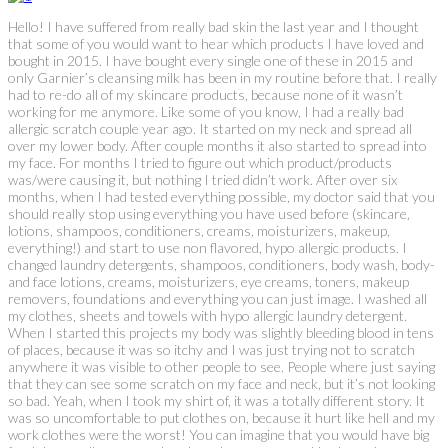
Hello! I have suffered from really bad skin the last year and I thought
that some of you would want to hear which products I have loved and
bought in 2015. I have bought every single one of these in 2015 and
only Garnier’s cleansing milk has been in my routine before that. I really
had to re-do all of my skincare products, because none of it wasn’t
working for me anymore. Like some of you know, I had a really bad
allergic scratch couple year ago. It started on my neck and spread all
over my lower body. After couple months it also started to spread into
my face. For months I tried to figure out which product/products
was/were causing it, but nothing I tried didn’t work. After over six
months, when I had tested everything possible, my doctor said that you
should really stop using everything you have used before (skincare,
lotions, shampoos, conditioners, creams, moisturizers, makeup,
everything!) and start to use non flavored, hypo allergic products. I
changed laundry detergents, shampoos, conditioners, body wash, body-
and face lotions, creams, moisturizers, eye creams, toners, makeup
removers, foundations and everything you can just image. I washed all
my clothes, sheets and towels with hypo allergic laundry detergent.
When I started this projects my body was slightly bleeding blood in tens
of places, because it was so itchy and I was just trying not to scratch
anywhere it was visible to other people to see. People where just saying
that they can see some scratch on my face and neck, but it’s not looking
so bad. Yeah, when I took my shirt of, it was a totally different story. It
was so uncomfortable to put clothes on, because it hurt like hell and my
work clothes were the worst! You can imagine that you would have big