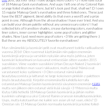
this
post, but ever since I have bought more colors <3 I now have total
of 18 Makeup Geek eyeshadows. And uups I left one of my Colored Rain
orange foiled shadow in there, but let’s look past that, shall we? :D I own
15 regular Makeup Geek’s eyeshadow and three foiled ones. These just
have the BEST pigment, blend ability (is that even a word?) and a prize
point in one. Although from the all eyeshadow I have ever tried. And you
can build your dream palette without any unnecessary colors! I had
collected lots of transition shades, crease darkening colors, eyeshadow
liner colors, inner corner highlighter, some pop of colors and glitter
shades. Now I just need more pop of colors <3 We are getting there :)
But these are my ABSOLUTELY favorite eyeshadows!
Mun silmämeikki ja luomiväri pelit ovat muuttuneet todella radikaalisesti
vuonna 2016! Olen ruvennut käyttämään niin paljon enemmän
luomivärejä arjessa ja varsinkin nykyään aina myös juhlissa, joten
luomiväri kokoelmani on kasvanut entisestään sitten vuoden 2015
suosikkien. Viime vuoden suosikkini Urban Decayn Naked 2 luomiväri
paletti on edelleen mun suuri rakkauteni, mutta nämä! Nämä ovat
varastaneet koko sydämeni <3 Olen ostanut nämä kaikki
beautybay.comista ja laittanut ne large-kokoiseen pinkkiin z-paletteen
(myös beautybaystä). Kirjoitin ensimmäisellä kahdella kerralla
ostamistani Makeup Geekin luomiväreistä sävyineen enemmän
täällä
,
mutta sen jälkeen olen ostanut vielä lisää sävyjä <3 Yhteensä multa
löytyy tällä hetkellä 18 Makeup Geekin luomiväriä ja jäihän noihin
kuviinkin vahingossa yksi Colored Rainin oranssin kimalleluomivärikin.
Uups, mutta katotaanhan me kaikki sen asian yli nyt vaan, eikös? :D
Omistan siis 15 Makeup Geekin normaalia luomiväriä ja kolme foiled-