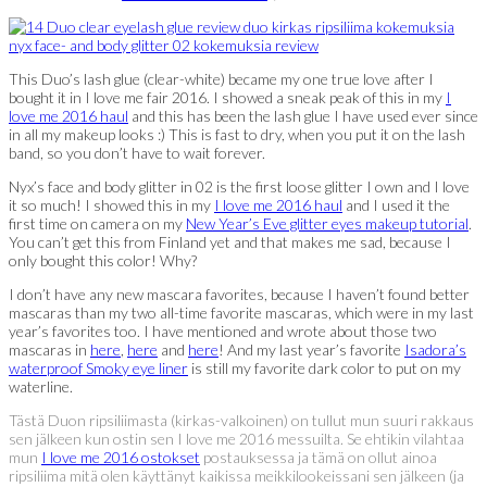
This Duo’s lash glue (clear-white) became my one true love after I
bought it in I love me fair 2016. I showed a sneak peak of this in my
I
love me 2016 haul
and this has been the lash glue I have used ever since
in all my makeup looks :) This is fast to dry, when you put it on the lash
band, so you don’t have to wait forever.
Nyx’s face and body glitter in 02 is the first loose glitter I own and I love
it so much! I showed this in my
I love me 2016 haul
and I used it the
first time on camera on my
New Year’s Eve glitter eyes makeup tutorial
.
You can’t get this from Finland yet and that makes me sad, because I
only bought this color! Why?
I don’t have any new mascara favorites, because I haven’t found better
mascaras than my two all-time favorite mascaras, which were in my last
year’s favorites too. I have mentioned and wrote about those two
mascaras in
here
,
here
and
here
! And my last year’s favorite
Isadora’s
waterproof Smoky eye liner
is still my favorite dark color to put on my
waterline.
Tästä Duon ripsiliimasta (kirkas-valkoinen) on tullut mun suuri rakkaus
sen jälkeen kun ostin sen I love me 2016 messuilta. Se ehtikin vilahtaa
mun
I love me 2016 ostokset
postauksessa ja tämä on ollut ainoa
ripsiliima mitä olen käyttänyt kaikissa meikkilookeissani sen jälkeen (ja