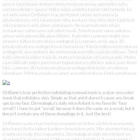
pystyn käyttämään ihollani oikeita kosteusrasvoja apteekkien jytky
vartalovoiteiden sijasta! Näitä neljää voidetta käytän tällä hetkellä. En
voi vielä sanoa Oriflamen true perfection sarjan seerumista ja
päivävoiteesta, että rakastaisin niitä, koska en koe että olisin käyttänyt
niitä tarpeeksi vielä siihen ylistykseen. Ne ovat kuitenkin tähän
testauksen vaiheeseen asti olleet hyviä. Toivottavasti sama vaikutus
jatkuu vielä pidemmällä aikavälilläkin. Kuitenkin Lumenen bright now
vitamin c kiiltoa kontrolloiva voidegeeli ja Lumenen arctic aqua 3D
tehokosteuttava voidegeeli ovat fantastisia! Käytän kiiltoa kontrolloivaa
voidegeeliä aina meikkini alla minimoidakseni kiiltoa päivän mittaan. Tämä
kyllä vähentää kiillon määrää, mutta ei tämäkään sitä poissa pidä. Mutta
saan tällä silti paljon paremman lopputuloksen pitkäksi ajaksi, kuin ilman
tätä. Lumenen 3D tehokosteuttavaa voidegeeliä käytän yövoiteena
talviaikaan. Mahtava tuote on ainut asia mitä mulla on tästä sanottavaa.
Oriflame’s true perfection exfoliating renewal mask is a clear non color
mask that exfoliates skin. Simple as that and it doesn’t cause any break
ups to my face. Dermalogica’s daily microfoliant is my favorite “face
scrub”! I have to put “scrub”, because it does the same as a scrub, but it
doesn’t contain any of those dumplings in it. Just the best!
Oriflamen uusiva kuoriva kasvonaamio on kirkas väritön kavonaamio,
joka kuorii iholta kaiken kuolleen ihosolukon pois. Niin yksinkertasta ja
ei auheuta mulle ihon hajoamista. Dermalogican daily microfoliant on
mun lempi ”kasvokuorinta”! Mun on pakko kirjoittaa “kasvokuorinta”,