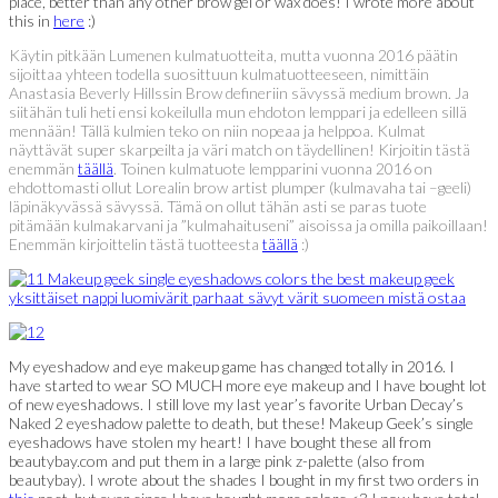
place, better than any other brow gel or wax does! I wrote more about
this in
here
:)
Käytin pitkään Lumenen kulmatuotteita, mutta vuonna 2016 päätin
sijoittaa yhteen todella suosittuun kulmatuotteeseen, nimittäin
Anastasia Beverly Hillssin Brow defineriin sävyssä medium brown. Ja
siitähän tuli heti ensi kokeilulla mun ehdoton lemppari ja edelleen sillä
mennään! Tällä kulmien teko on niin nopeaa ja helppoa. Kulmat
näyttävät super skarpeilta ja väri match on täydellinen! Kirjoitin tästä
enemmän
täällä
. Toinen kulmatuote lempparini vuonna 2016 on
ehdottomasti ollut Lorealin brow artist plumper (kulmavaha tai –geeli)
läpinäkyvässä sävyssä. Tämä on ollut tähän asti se paras tuote
pitämään kulmakarvani ja ”kulmahaituseni” aisoissa ja omilla paikoillaan!
Enemmän kirjoittelin tästä tuotteesta
täällä
:)
My eyeshadow and eye makeup game has changed totally in 2016. I
have started to wear SO MUCH more eye makeup and I have bought lot
of new eyeshadows. I still love my last year’s favorite Urban Decay’s
Naked 2 eyeshadow palette to death, but these! Makeup Geek’s single
eyeshadows have stolen my heart! I have bought these all from
beautybay.com and put them in a large pink z-palette (also from
beautybay). I wrote about the shades I bought in my first two orders in