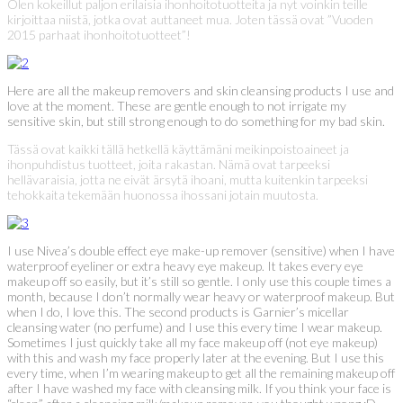
Olen kokeillut paljon erilaisia ihonhoitotuotteita ja nyt voinkin teille
kirjoittaa niistä, jotka ovat auttaneet mua. Joten tässä ovat ”Vuoden
2015 parhaat ihonhoitotuotteet”!
Here are all the makeup removers and skin cleansing products I use and
love at the moment. These are gentle enough to not irrigate my
sensitive skin, but still strong enough to do something for my bad skin.
Tässä ovat kaikki tällä hetkellä käyttämäni meikinpoistoaineet ja
ihonpuhdistus tuotteet, joita rakastan. Nämä ovat tarpeeksi
hellävaraisia, jotta ne eivät ärsytä ihoani, mutta kuitenkin tarpeeksi
tehokkaita tekemään huonossa ihossani jotain muutosta.
I use Nivea’s double effect eye make-up remover (sensitive) when I have
waterproof eyeliner or extra heavy eye makeup. It takes every eye
makeup off so easily, but it’s still so gentle. I only use this couple times a
month, because I don’t normally wear heavy or waterproof makeup. But
when I do, I love this. The second products is Garnier’s micellar
cleansing water (no perfume) and I use this every time I wear makeup.
Sometimes I just quickly take all my face makeup off (not eye makeup)
with this and wash my face properly later at the evening. But I use this
every time, when I’m wearing makeup to get all the remaining makeup off
after I have washed my face with cleansing milk. If you think your face is