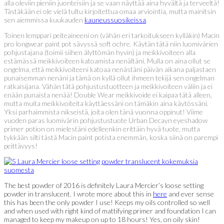
alla oleviin pieniin juonteisiin ja se vaan näyttää aina hyvältä ja terveeltä!
Tästäkään ei ole vielä tultu kirjoitettua omaa arviointia, mutta mainitsin
sen aiemmissa kuukauden
kauneussuosikeissa
.
Toinen lemppari peiteaineeni on (vähän eri tarkoitukseen kylläkin) Macin
pro longwear paint pot sävyssä soft ochre. Käytän tätä niin luomivärien
pohjustajana (toimii siihen älyttömän hyvin) ja meikkivoiteen alla
estämässä meikkivoiteen katoamista nenältäni. Mulla on aina ollut se
ongelma, että meikkivoiteeni katoaa nenästäni päivän aikana paljastaen
punaisemman nenäni ja tämä on kyllä ollut ihmeen tekijä sen ongelman
ratkaisijana. Vähän tätä pohjustustuotteen ja meikkivoiteen väliin ja ei
enään punaista nenää! Double Wear meikkivoide ei kaipaa tätä alleen,
mutta muita meikkivoiteita käyttäessäni on tämäkin aina käytössäni.
Yksi parhaimmista nikseistä, joita olen tänä vuonna oppinut! Viime
vuoden paras luomivärin pohjustustuote Urban Decayn eyeshadow
primer potion on mielestäni edelleenkin erittäin hyvä tuote, mutta
tykkään silti tästä Macin paint potista enemmän, koska siinä on parempi
peittävyys!
The best powder of 2016 is definitely Laura Mercier’s loose setting
powder in translucent. I wrote more about this in
here
and ever sense
this has been the only powder I use! Keeps my oils controlled so well
and when used with right kind of mattifying primer and foundation I can
managed to keep my makeup on up to 18 hours! Yes, on oily skin!