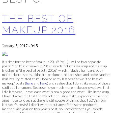
THE BEST OF
MAKEUP 2016
January 5, 2017 - 9:15
It’s time for the best of makeup 2016! Yej! :) I will do two separate
posts: “the best of makeup 2016”, which includes makeup and makeup
brushes & “the best of beauty 2016”, which includes hair care, body
moisturizers, soaps, skincare, perfumes, nail polishes and some random
non-beauty related stuff. I looked at my last year’s two “the best of
makeup” posts (
here
and
here
) and realize that I don’t like most of those
stuff at all anymore. Because I own much more makeup nowadays, that
I did last year, I have learn what is really good and what I like in makeup.
I have discovered that there’s better quality makeup products than the
ones I use to love. But there is still couple of things that I LOVE from
last year’s posts! I didn’t want to put any of the same products I
mention last year on this year’s post, so I decided to tell you which