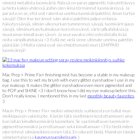
nimistä metallista luomiväriä. Näissä on paras pigmentti, häivytettävyys
ja hinta kaikki-yhdessä, joihin olen ikinä törmännyt luomiväreissä. Ja
parasta on se, että voit rakentaa unelma luomiväripalettisi, ilman turhia
sävyjä! Olen itse kerännyt näin aluksi palettiini paljon erilaisia
häivytyssävyjä, silmän ulkonurkan tummennus sävyjä, luomivärirajaus
sävyjä, silmänurkan/kulmaluun korostussävyt, värin pilkahduksia ja
muutaman kimaltavan sävyn. Ja seuraavaksi olisi ostoslistalla lisää
noita väripilkahduksia <3 Kyllä me vielä sinne ultimate unelma palettiin
päästään :) Mutta nämä ovat siis ehdottomasti mun LEMPPARI
luomivärejä!
Mac Prep + Prime Fix+ finishing mist has become a stable in my makeup
bag. I use this to wet my brush with every glitter eyeshadow I use in my
eye makeup. It makes the glitter eyeshadow even more pigmented and
to POP and SHINE <3 I don’t know how I did my eye makeup before this.
Don’t really know. I mentioned this in my last
monthly beauty favorites
:)
Macin Prep + Primer Fix+ meikin viimeistely suihkeesta on tullut mun
meikkipussin vakiotuote. Käytän tätä siveltimieni kostuttamiseen aina
kun laitan kimalleluomiväriä luomellani. Se saa kimaltavan luomivärin
pigmenttisemmäksi ja erottumaan sekä kimaltamaan <3 En tiedä miten
olen tehnyt silmämeikkini ennen tätä. En oikeasti tiedä. Mainitsin tämän
viimekertaisessa
kauneussuosikeissani
:)