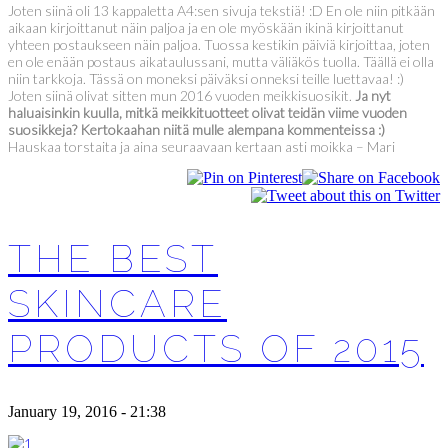
Joten siinä oli 13 kappaletta A4:sen sivuja tekstiä! :D En ole niin pitkään
aikaan kirjoittanut näin paljoa ja en ole myöskään ikinä kirjoittanut
yhteen postaukseen näin paljoa. Tuossa kestikin päiviä kirjoittaa, joten
en ole enään postaus aikataulussani, mutta väliäkös tuolla. Täällä ei olla
niin tarkkoja. Tässä on moneksi päiväksi onneksi teille luettavaa! :)
Joten siinä olivat sitten mun 2016 vuoden meikkisuosikit.
Ja nyt
haluaisinkin kuulla, mitkä meikkituotteet olivat teidän viime vuoden
suosikkeja? Kertokaahan niitä mulle alempana kommenteissa :)
Hauskaa torstaita ja aina seuraavaan kertaan asti moikka – Mari
THE BEST
SKINCARE
PRODUCTS OF 2015
January 19, 2016 - 21:38