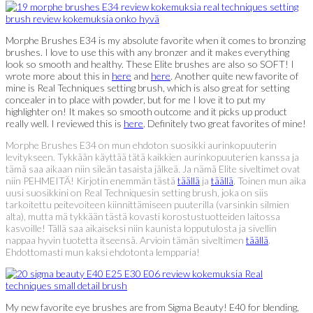
Morphe Brushes E34 is my absolute favorite when it comes to bronzing
brushes. I love to use this with any bronzer and it makes everything
look so smooth and healthy. These Elite brushes are also so SOFT! I
wrote more about this in
here
and
here
. Another quite new favorite of
mine is Real Techniques setting brush, which is also great for setting
concealer in to place with powder, but for me I love it to put my
highlighter on! It makes so smooth outcome and it picks up product
really well. I reviewed this is
here
. Definitely two great favorites of mine!
Morphe Brushes E34 on mun ehdoton suosikki aurinkopuuterin
levitykseen. Tykkään käyttää tätä kaikkien aurinkopuuterien kanssa ja
tämä saa aikaan niin sileän tasaista jälkeä. Ja nämä Elite siveltimet ovat
niin PEHMEITÄ! Kirjotin enemmän tästä
täällä
ja
täällä
. Toinen mun aika
uusi suosikkini on Real Techniquesin setting brush, joka on siis
tarkoitettu peitevoiteen kiinnittämiseen puuterilla (varsinkin silmien
alta), mutta mä tykkään tästä kovasti korostustuotteiden laitossa
kasvoille! Tällä saa aikaiseksi niin kaunista lopputulosta ja sivellin
nappaa hyvin tuotetta itseensä. Arvioin tämän siveltimen
täällä
.
Ehdottomasti mun kaksi ehdotonta lempparia!
My new favorite eye brushes are from Sigma Beauty! E40 for blending,