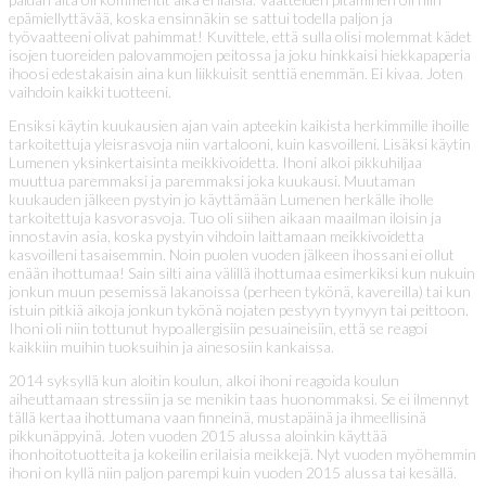
epämiellyttävää, koska ensinnäkin se sattui todella paljon ja
työvaatteeni olivat pahimmat! Kuvittele, että sulla olisi molemmat kädet
isojen tuoreiden palovammojen peitossa ja joku hinkkaisi hiekkapaperia
ihoosi edestakaisin aina kun liikkuisit senttiä enemmän. Ei kivaa. Joten
vaihdoin kaikki tuotteeni.
Ensiksi käytin kuukausien ajan vain apteekin kaikista herkimmille ihoille
tarkoitettuja yleisrasvoja niin vartalooni, kuin kasvoilleni. Lisäksi käytin
Lumenen yksinkertaisinta meikkivoidetta. Ihoni alkoi pikkuhiljaa
muuttua paremmaksi ja paremmaksi joka kuukausi. Muutaman
kuukauden jälkeen pystyin jo käyttämään Lumenen herkälle iholle
tarkoitettuja kasvorasvoja. Tuo oli siihen aikaan maailman iloisin ja
innostavin asia, koska pystyin vihdoin laittamaan meikkivoidetta
kasvoilleni tasaisemmin. Noin puolen vuoden jälkeen ihossani ei ollut
enään ihottumaa! Sain silti aina välillä ihottumaa esimerkiksi kun nukuin
jonkun muun pesemissä lakanoissa (perheen tykönä, kavereilla) tai kun
istuin pitkiä aikoja jonkun tykönä nojaten pestyyn tyynyyn tai peittoon.
Ihoni oli niin tottunut hypoallergisiin pesuaineisiin, että se reagoi
kaikkiin muihin tuoksuihin ja ainesosiin kankaissa.
2014 syksyllä kun aloitin koulun, alkoi ihoni reagoida koulun
aiheuttamaan stressiin ja se menikin taas huonommaksi. Se ei ilmennyt
tällä kertaa ihottumana vaan finneinä, mustapäinä ja ihmeellisinä
pikkunäppyinä. Joten vuoden 2015 alussa aloinkin käyttää
ihonhoitotuotteita ja kokeilin erilaisia meikkejä. Nyt vuoden myöhemmin
ihoni on kyllä niin paljon parempi kuin vuoden 2015 alussa tai kesällä.