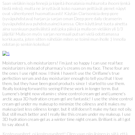
Saan vieläkin isoja finnejä ja kipeitä ihonalaisia muhkuroita ihooni (enkä
tiedä miksi), mutta ne ärsyttävät koko naaman peittävät pienet näpyt
ovat vähentyneet huomattavasti! Käytän Clarisonicia deep pore
(syväpuhdistava) harjan ja sarjan oman Deep pore daily cleanserin
(syväpuhdistava puhdistusaine) kanssa. Olen käyttänyt tuota ainetta
aina syyskuun puolivälistä asti joka päivä ja mulla on vieläkin yli 1/3
jäljellä! Mulla on myös sarjan normaali putsari vielä odottamassa
korkkausta, joten sitten nähdään miten se toimii mun iholle :) Innolla
odotan jo senkin kokeilua!
Moisturizers, oh moisturizers! I’m just so happy I can use real face
moisturizers instead of pharmacy’s creams on my face. These four are
the ones I use right now. I think I haven’t use the Oriflame’s true
perfection serum and day moisturizer enough to tell you that I love
them, but they have been good products since I started to use them.
Really looking forward to seeing if these work in longer term. But
Lumene’s bright now vitamin c shine control cream-gel and Lumene’s
arctic aqua 3D hydration cream-gel are fantastic! I use the shine control
cream-gel under my makeup to minimize the oiliness and it makes my
makeup last less oiliness longer, but it still doesn’t make my face not oily.
But still much better and I really like this cream under my makeup. I use
3D hydration cream-gel as a winter time night cream. Brilliant is all I got
to say about it.
Kosteusvoiteet, oi kosteusvoiteet! Olen vaan niin iloinen jo siitä, että