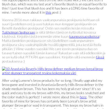
blush duo, which was my last year’s favorite blush is an equal favorite to
this! I just love that blush too and it has been a LONG time favorite of
mine. I wrote more about it in
this
post :)
Vuonna 2016 mun rakkaus vaaleanpunaisia poskipunia kohtaan oli
suuri (ja edelleen on) ja uusi tulokas mun lemppari poskipuniin on
Benefit dandelion poskipuna! Ostin sen meidän kesän reissulta
Tukholman Sephoraan
ja siitä lähtien tämä on kyllä ollut kovassa
käytössä. Kirjoitin tästä enemmän viime kuun
kauneussuosikeissa
!
Mutta dandelion poskipuna on siis täydellinen vaaleanpunainen
poskipuna sävy vaaleahipiäisille hyvällä pigmentillä, joka kestää iholla
pitkään :) Viime vuoden suosikki We care iconin poskipuna duo on
tasavertainen suosikki tämän kanssa! Rakastan vain sitä edelleenkin ja
se on kyllä ollut PITKÄN ajan suosikkini. Kirjoitin siitä enemmän
tässä
postauksessa :)
After using Lumene’s brow products for so long, I finally upgraded my
brow game and invested in Anastasia Beverly Hills Brow definer in the
shade medium brown. This has been my holy grail ever since! It’s so
quick and easy to do my brows with this, my brows looks snatched and
the color match is perfect! I wrote more about this in
here
. The other
favorite of mine for brows has certainly been Loreal’s brow artist
plumper (brow gel or wax) in transparent. This keeps my brow hairs in