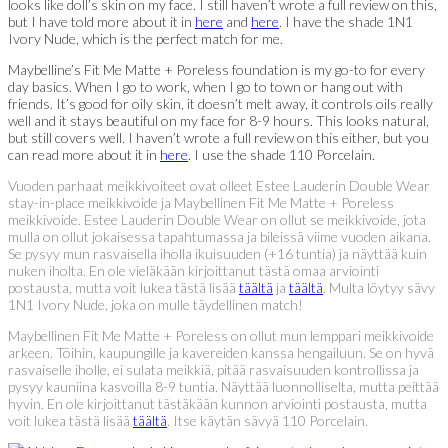
looks like doll’s skin on my face. I still haven’t wrote a full review on this,
but I have told more about it in
here
and
here
. I have the shade 1N1
Ivory Nude, which is the perfect match for me.
Maybelline’s Fit Me Matte + Poreless foundation is my go-to for every
day basics. When I go to work, when I go to town or hang out with
friends. It’s good for oily skin, it doesn’t melt away, it controls oils really
well and it stays beautiful on my face for 8-9 hours. This looks natural,
but still covers well. I haven’t wrote a full review on this either, but you
can read more about it in
here
. I use the shade 110 Porcelain.
Vuoden parhaat meikkivoiteet ovat olleet Estee Lauderin Double Wear
stay-in-place meikkivoide ja Maybellinen Fit Me Matte + Poreless
meikkivoide. Estee Lauderin Double Wear on ollut se meikkivoide, jota
mulla on ollut jokaisessa tapahtumassa ja bileissä viime vuoden aikana.
Se pysyy mun rasvaisella iholla ikuisuuden (+16 tuntia) ja näyttää kuin
nuken iholta. En ole vieläkään kirjoittanut tästä omaa arviointi
postausta, mutta voit lukea tästä lisää
täältä
ja
täältä
. Multa löytyy sävy
1N1 Ivory Nude, joka on mulle täydellinen match!
Maybellinen Fit Me Matte + Poreless on ollut mun lemppari meikkivoide
arkeen. Töihin, kaupungille ja kavereiden kanssa hengailuun. Se on hyvä
rasvaiselle iholle, ei sulata meikkiä, pitää rasvaisuuden kontrollissa ja
pysyy kauniina kasvoilla 8-9 tuntia. Näyttää luonnolliselta, mutta peittää
hyvin. En ole kirjoittanut tästäkään kunnon arviointi postausta, mutta
voit lukea tästä lisää
täältä
. Itse käytän sävyä 110 Porcelain.