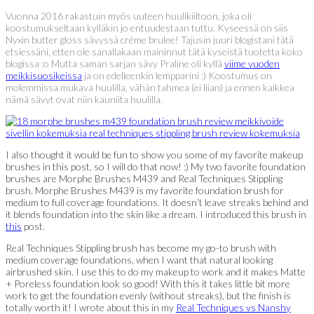
Vuonna 2016 rakastuin myös uuteen huulikiiltoon, joka oli
koostumukseltaan kylläkin jo entuudestaan tuttu. Kyseessä on siis
Nyxin butter gloss sävyssä créme brulee! Tajusin juuri blogistani tätä
etsiessäni, etten ole sanallakaan maininnut tätä kyseistä tuotetta koko
blogissa :o Mutta saman sarjan sävy Praline oli kyllä
viime vuoden
meikkisuosikeissa
ja on edelleenkin lempparini :) Koostumus on
molemmissa mukava huulilla, vähän tahmea (ei liian) ja ennen kaikkea
nämä sävyt ovat niin kauniita huulilla.
I also thought it would be fun to show you some of my favorite makeup
brushes in this post, so I will do that now! :) My two favorite foundation
brushes are Morphe Brushes M439 and Real Techniques Stippling
brush. Morphe Brushes M439 is my favorite foundation brush for
medium to full coverage foundations. It doesn’t leave streaks behind and
it blends foundation into the skin like a dream. I introduced this brush in
this
post.
Real Techniques Stippling brush has become my go-to brush with
medium coverage foundations, when I want that natural looking
airbrushed skin. I use this to do my makeup to work and it makes Matte
+ Poreless foundation look so good! With this it takes little bit more
work to get the foundation evenly (without streaks), but the finish is
totally worth it! I wrote about this in my
Real Techniques vs Nanshy