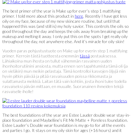
The best primer of the year is Make up for ever’s step 1 mattifying
primer. I told more about this product in
here
. Recently I have got less
oily on my face, because of my new skincare routine, but until that
happened this was (and still is) my holy savior. This controls the oils so
good throughout the day and keeps the oils away from breaking up the
makeup and melting it away. I only put this on the spots I get really oily
throughout the day, not anywhere else. And it’s miracle for oily skin!
Vuoden paras pohjustustuote on Make up for everin step 1 mattifying
primer. Kerroin tästä tuotteesta enemmän
tässä
postauksessa.
Lähiaikoina mun ihosta on tullut vähemmän rasvainen uuden
ihonhoitorutiinini ansiosta, mutta ennen sen tapahtumista tämä oli (ja
on vieläkin) mun meikin pelastaja. Tämä kontrolloi kasvojen öljyjä niin
hyvin pitkin päivää ja pitää rasvaisuuden poissa rikkomasta ja
sulattamasta meikkiä. Laitan tätä vain kohtiin, josta ihoni tulee todella
rasvaiseksi päivän mittaan, en muualle. Suoranainen ihmeiden tekijä
rasvaiselle iholle!
The best foundations of the year are Estee Lauder double wear stay-in-
place foundation and Maybelline’s Fit Me Matte + Poreless foundation.
Estee Lauder’s Double wear foundation is my go-to for all the events
and parties I go. It stays on my oily skin for ages (+16 hours) and it