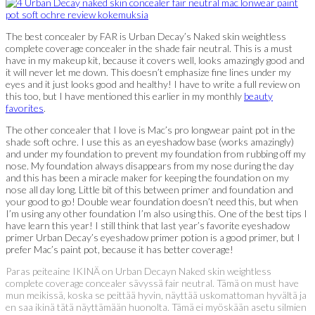
The best concealer by FAR is Urban Decay’s Naked skin weightless
complete coverage concealer in the shade fair neutral. This is a must
have in my makeup kit, because it covers well, looks amazingly good and
it will never let me down. This doesn’t emphasize fine lines under my
eyes and it just looks good and healthy! I have to write a full review on
this too, but I have mentioned this earlier in my monthly
beauty
favorites
.
The other concealer that I love is Mac’s pro longwear paint pot in the
shade soft ochre. I use this as an eyeshadow base (works amazingly)
and under my foundation to prevent my foundation from rubbing off my
nose. My foundation always disappears from my nose during the day
and this has been a miracle maker for keeping the foundation on my
nose all day long. Little bit of this between primer and foundation and
your good to go! Double wear foundation doesn’t need this, but when
I’m using any other foundation I’m also using this. One of the best tips I
have learn this year! I still think that last year’s favorite eyeshadow
primer Urban Decay’s eyeshadow primer potion is a good primer, but I
prefer Mac’s paint pot, because it has better coverage!
Paras peiteaine IKINÄ on Urban Decayn Naked skin weightless
complete coverage concealer sävyssä fair neutral. Tämä on must have
mun meikissä, koska se peittää hyvin, näyttää uskomattoman hyvältä ja
en saa ikinä tätä näyttämään huonolta. Tämä ei myöskään asetu silmien