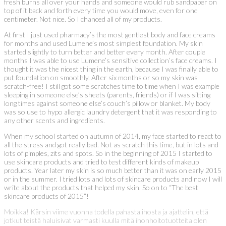
fresh burns all over your hands and someone would rub sandpaper on
top of it back and forth every time you would move, even for one
centimeter. Not nice. So I chanced all of my products.
At first I just used pharmacy’s the most gentlest body and face creams
for months and used Lumene’s most simplest foundation. My skin
started slightly to turn better and better every month. After couple
months I was able to use Lumene’s sensitive collection’s face creams. I
thought it was the nicest thing in the earth, because I was finally able to
put foundation on smoothly. After six months or so my skin was
scratch-free! I still got some scratches time to time when I was example
sleeping in someone else’s sheets (parents, friends) or if I was sitting
long times against someone else’s couch’s pillow or blanket. My body
was so use to hypo allergic laundry detergent that it was responding to
any other scents and ingredients.
When my school started on autumn of 2014, my face started to react to
all the stress and got really bad. Not as scratch this time, but in lots and
lots of pimples, zits and spots. So in the beginning of 2015 I started to
use skincare products and tried to test different kinds of makeup
products. Year later my skin is so much better than it was on early 2015
or in the summer. I tried lots and lots of skincare products and now I will
write about the products that helped my skin. So on to “The best
skincare products of 2015”!
Moikka! Kärsin viime vuonna todella pahasta ihosta ja ajattelin, että
jotkut teistä haluisivat varmasti kuulla mitä ihonhoitotuotteita olen