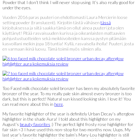
Powder that I don’t think I will never stop using. It’s also really good for
under the eyes.
Vuoden 2016 paras puuteri on ehdottomasti Laura Mercierin loose
setting powder (translucent). Kirjoitin tästä vähäsen
tässä
kirjoituksessa ja siitä saakka tämä on ollut ainoa puuteri jota olen
käyttänyt! Pitää rasvaisuuden kurissa ja oikeanlaisten mattaavien
pohjustustuotteiden sekä meikkivoiteiden kanssa pystyn pitämään
kasvoillani meikin jopa 18 tuntia! Kyllä, rasvaisella iholla! Puuteri, josta
en varmaan ikinä luovu. Tämä toimii myös silmien alla.
Too Faced milk chocolate soleil bronzer has been my absolutely favorite
bronzer of the year. To my really pale skin almost every bronzer is too
dark, but this is perfect! Natural sun kissed looking skin. I love it! You
can read more about this in
here
.
My favorite highlighter of the year is definitely Urban Decay’s afterglow
highlighter in the shade Aura! I told about this highlighter on my
August’s
beauty favorites
:) The perfect light frosty rose highlighter for
fair skin <3 I have used this non-stop for two months now. Uups. My
last year’s favorite highlighter the balm’s Mary-Lou highlighter is still