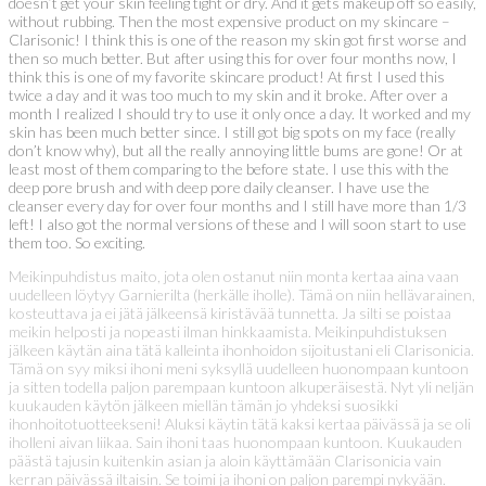
doesn’t get your skin feeling tight or dry. And it gets makeup off so easily,
without rubbing. Then the most expensive product on my skincare –
Clarisonic! I think this is one of the reason my skin got first worse and
then so much better. But after using this for over four months now, I
think this is one of my favorite skincare product! At first I used this
twice a day and it was too much to my skin and it broke. After over a
month I realized I should try to use it only once a day. It worked and my
skin has been much better since. I still got big spots on my face (really
don’t know why), but all the really annoying little bums are gone! Or at
least most of them comparing to the before state. I use this with the
deep pore brush and with deep pore daily cleanser. I have use the
cleanser every day for over four months and I still have more than 1/3
left! I also got the normal versions of these and I will soon start to use
them too. So exciting.
Meikinpuhdistus maito, jota olen ostanut niin monta kertaa aina vaan
uudelleen löytyy Garnierilta (herkälle iholle). Tämä on niin hellävarainen,
kosteuttava ja ei jätä jälkeensä kiristävää tunnetta. Ja silti se poistaa
meikin helposti ja nopeasti ilman hinkkaamista. Meikinpuhdistuksen
jälkeen käytän aina tätä kalleinta ihonhoidon sijoitustani eli Clarisonicia.
Tämä on syy miksi ihoni meni syksyllä uudelleen huonompaan kuntoon
ja sitten todella paljon parempaan kuntoon alkuperäisestä. Nyt yli neljän
kuukauden käytön jälkeen miellän tämän jo yhdeksi suosikki
ihonhoitotuotteekseni! Aluksi käytin tätä kaksi kertaa päivässä ja se oli
iholleni aivan liikaa. Sain ihoni taas huonompaan kuntoon. Kuukauden
päästä tajusin kuitenkin asian ja aloin käyttämään Clarisonicia vain
kerran päivässä iltaisin. Se toimi ja ihoni on paljon parempi nykyään.