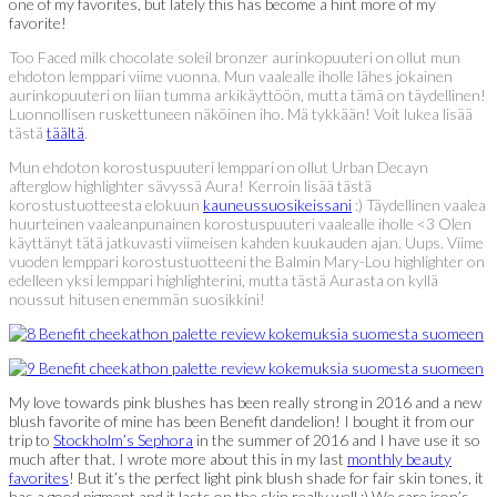
one of my favorites, but lately this has become a hint more of my
favorite!
Too Faced milk chocolate soleil bronzer aurinkopuuteri on ollut mun
ehdoton lemppari viime vuonna. Mun vaalealle iholle lähes jokainen
aurinkopuuteri on liian tumma arkikäyttöön, mutta tämä on täydellinen!
Luonnollisen ruskettuneen näköinen iho. Mä tykkään! Voit lukea lisää
tästä
täältä
.
Mun ehdoton korostuspuuteri lemppari on ollut Urban Decayn
afterglow highlighter sävyssä Aura! Kerroin lisää tästä
korostustuotteesta elokuun
kauneussuosikeissani
:) Täydellinen vaalea
huurteinen vaaleanpunainen korostuspuuteri vaalealle iholle <3 Olen
käyttänyt tätä jatkuvasti viimeisen kahden kuukauden ajan. Uups. Viime
vuoden lemppari korostustuotteeni the Balmin Mary-Lou highlighter on
edelleen yksi lemppari highlighterini, mutta tästä Aurasta on kyllä
noussut hitusen enemmän suosikkini!
My love towards pink blushes has been really strong in 2016 and a new
blush favorite of mine has been Benefit dandelion! I bought it from our
trip to
Stockholm’s Sephora
in the summer of 2016 and I have use it so
much after that. I wrote more about this in my last
monthly beauty
favorites
! But it’s the perfect light pink blush shade for fair skin tones, it
has a good pigment and it lasts on the skin really well :) We care icon’s