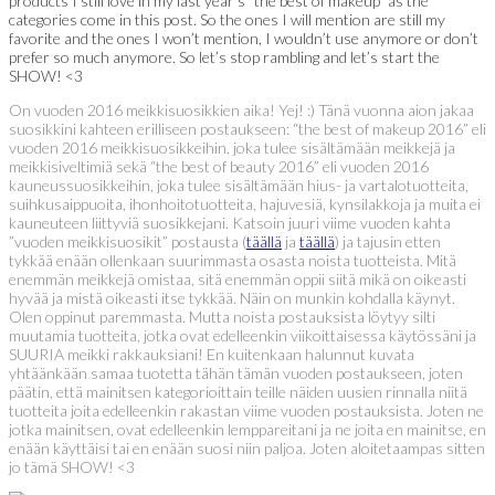
products I still love in my last year’s “the best of makeup” as the
categories come in this post. So the ones I will mention are still my
favorite and the ones I won’t mention, I wouldn’t use anymore or don’t
prefer so much anymore. So let’s stop rambling and let’s start the
SHOW! <3
On vuoden 2016 meikkisuosikkien aika! Yej! :) Tänä vuonna aion jakaa
suosikkini kahteen erilliseen postaukseen: “the best of makeup 2016” eli
vuoden 2016 meikkisuosikkeihin, joka tulee sisältämään meikkejä ja
meikkisiveltimiä sekä “the best of beauty 2016” eli vuoden 2016
kauneussuosikkeihin, joka tulee sisältämään hius- ja vartalotuotteita,
suihkusaippuoita, ihonhoitotuotteita, hajuvesiä, kynsilakkoja ja muita ei
kauneuteen liittyviä suosikkejani. Katsoin juuri viime vuoden kahta
”vuoden meikkisuosikit” postausta (
täällä
ja
täällä
) ja tajusin etten
tykkää enään ollenkaan suurimmasta osasta noista tuotteista. Mitä
enemmän meikkejä omistaa, sitä enemmän oppii siitä mikä on oikeasti
hyvää ja mistä oikeasti itse tykkää. Näin on munkin kohdalla käynyt.
Olen oppinut paremmasta. Mutta noista postauksista löytyy silti
muutamia tuotteita, jotka ovat edelleenkin viikoittaisessa käytössäni ja
SUURIA meikki rakkauksiani! En kuitenkaan halunnut kuvata
yhtäänkään samaa tuotetta tähän tämän vuoden postaukseen, joten
päätin, että mainitsen kategorioittain teille näiden uusien rinnalla niitä
tuotteita joita edelleenkin rakastan viime vuoden postauksista. Joten ne
jotka mainitsen, ovat edelleenkin lemppareitani ja ne joita en mainitse, en
enään käyttäisi tai en enään suosi niin paljoa. Joten aloitetaampas sitten
jo tämä SHOW! <3