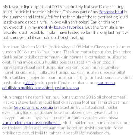
My favorite liquid lipstick of 2016 is definitely Kat von D everlasting
liquid lipstick in the color Mother. This was part of my
Sephora haul
in
the summer and I totally fell for the formula of these everlasting liquid
lipsticks and especially fall in love with this color! Earlier this year I
reviewed this in my
monthly beauty favorites
. But the formula is my
favorite liquid lipstick formula I have tested so far. It’s long lasting, it will
not smudge and it can hold up thought eating.
Jordanan Modern Matte lipstick sävyssä 05 Matte Classy on ollut mun
vuoden 2016 suosikki huulipuna. Tässä on matta lopputulos, joka tekee
tästä paljon pitkäkestoisemman kuin normaalit kermaiset huulipunat
ovat. Tämä myös kuluu huulilta pois tasaisesti (mikä on todella
harvinaista ylipäätään huulipunien kesken), joten mun ei tarvitse
murehtia siitä, että mulla olisi huulipunaa vain huulien ulkoreunoilla!
Mun kaikkien aikojen lemppari huulipuna :) Kirjoitin tästä oman arviointi
postauksen
täällä
ja alun perin tämä oli mukana mun
suuressa
edullisten meikkien arviointi postauksessa
.
Mun lemppari nestemäinen huulipuna vuonna 2016 oli ehdottomasti
Kat von D everlasting liquid lipstick sävyssä Mother. Tämä oli osa mun
kesän
Sephoran shoppailuja
ja rakastuin kyllä totaalisesti näiden
everlasting liquid lipstickkien koostumukseen ja erityisesti tähän
sävyyn! Tämä oli myös yksi tuote mun tämän vuoden aiemmissa
kuukauden kauneussuosikeissa
. Mutta näiden huulipunien koostumus
on tosiaan tähän asti testaamistani koostumuksista parhain. Se on
pitkäkestoinen, ei leviä tai tahraa ja kestää läpi syömisenkin.