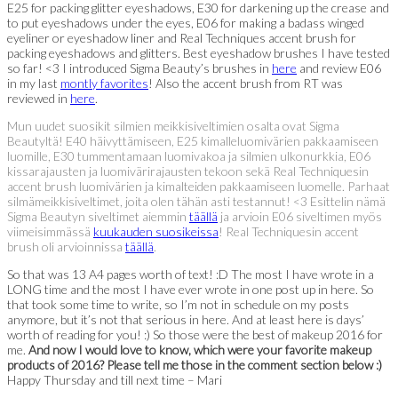
E25 for packing glitter eyeshadows, E30 for darkening up the crease and
to put eyeshadows under the eyes, E06 for making a badass winged
eyeliner or eyeshadow liner and Real Techniques accent brush for
packing eyeshadows and glitters. Best eyeshadow brushes I have tested
so far! <3 I introduced Sigma Beauty’s brushes in
here
and review E06
in my last
montly favorites
! Also the accent brush from RT was
reviewed in
here
.
Mun uudet suosikit silmien meikkisiveltimien osalta ovat Sigma
Beautyltä! E40 häivyttämiseen, E25 kimalleluomivärien pakkaamiseen
luomille, E30 tummentamaan luomivakoa ja silmien ulkonurkkia, E06
kissarajausten ja luomivärirajausten tekoon sekä Real Techniquesin
accent brush luomivärien ja kimalteiden pakkaamiseen luomelle. Parhaat
silmämeikkisiveltimet, joita olen tähän asti testannut! <3 Esittelin nämä
Sigma Beautyn siveltimet aiemmin
täällä
ja arvioin E06 siveltimen myös
viimeisimmässä
kuukauden suosikeissa
! Real Techniquesin accent
brush oli arvioinnissa
täällä
.
So that was 13 A4 pages worth of text! :D The most I have wrote in a
LONG time and the most I have ever wrote in one post up in here. So
that took some time to write, so I’m not in schedule on my posts
anymore, but it’s not that serious in here. And at least here is days’
worth of reading for you! :) So those were the best of makeup 2016 for
me.
And now I would love to know, which were your favorite makeup
products of 2016? Please tell me those in the comment section below :)
Happy Thursday and till next time – Mari