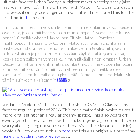
ultimate favorite Urban Decay’s allnighter makeup setting spray (also
last year’s favorite). This works well with Matte + Poreless foundation
and keeps it on my face longer and also matter. I mentioned this for the
first time in
this
post :)
Tänä vuonna löysin myös uuden lempparin meikinkiinnitys suihkeiden
osastolta, joka toimii hyvin yhteen mun lemppari ”työ/ystävien kanssa
hengailu” meikkivoiteen Maybelinen Fit Me Matte + Poreless
meikkivoiteen kanssa. City Colorin Matte setting spray, jonka sain
pastelbeauty.fistä! Se on tehostettu aloe veralla & silikonilla, se on
pitkäkestoinen ja parabeeniton. Tykkään käyttää tätä työmeikissä,
koska se on paljon halvempaa kuin mun pitkäaikainen lemppari Urban
Decayn allnighter meikinkiinnitys suihke (myös viime vuoden lemppari
kiinnityssuihke). Tämä toimii hyvin yhteen mun työ meikkivoiteen
kanssa, pitää meikin paikallaan pidempään ja mattasempana. Mainitsin
tämän suihkeen aikaisemmin
täällä
:)
Jordana’s Modern Matte lipstick in the shade 05 Matte Classy is my
favorite regular lipstick of 2016. This has a matte finish, which makes it
more long-lasting than a regular creamy lipstick. This also wears off
evenly (which rarely happens with lipsticks in general), so I don’t have to
worry about getting uneven colored lips! My all-time favorite lipstick :) I
wrote a full review about this in
here
and this was originally a part of my
huge affordable makeup review
post.