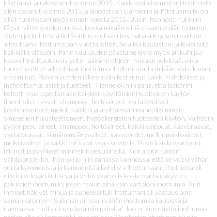
käyttänyt ja rakastanut vuonna 2015. Kaikki mainitsemistani tuotteista
olen ostanut vuonna 2015 ja ainoastaan Garnierin puhdistusmaito on
ollut rutiinissani myös ennen vuotta 2015. Uusin ihonhoito rutiinini
täysin viime vuoden alussa, koska mikään siinä ei vaan enään toiminut.
Kuten jotkut teistä tietävätkin, mulla oli tosi paha allergisen reaktion
aiheuttama ihottuma pari vuotta sitten. Se alkoi kaulastani ja levisi siitä
kaikkialle alaspäin. Parin kuukauden päästä se levisi myös pikkuhiljaa
kasvoihini. Kuukausia yritin lääkärin ohjeen mukaan selvittää, mikä
tuote/tuotteet aiheuttivat ihottumaa iholleni, mutta mikään kokeilemani
ei toiminut. Puolen vuoden jälkeen olin testannut kaikki mahdolliset ja
mahdottomat asiat ja tuotteet. Tilanne oli niin paha, että lääkärini
kehotti mua lopettamaan kaikkien käyttämieni tuotteiden käytön
(ihonhoito, rasvat, shampoot, hoitoaineet, vartalovoiteet,
kosteusvoiteet, meikit, kaikki!) ja aloittamaan mahdollisimman
simppelien hajusteettomien, hypoallergisten tuotteiden käytön. Vaihdoin
pyykinpesu aineet, shampoot, hoitoaineet, kaikki saippuat, kasvorasvat,
vartalorasvat, silmänympäryvoiteet, kasvovedet, meikinpoistoaineet,
meikkivoiteet ja kaikki mitä voit vaan kuvitella. Pesin kaikki vaatteeni,
lakanat ja pyyhkeet miniriskin pesuaineilla. Kun aloitin tämän
vaihtoprojektin, ihoni oli jo niin pahassa kunnossa, että se vuosi vähän
verta kymmenistä ja kymmenistä kohdista ihottumaani. Ihottuma oli
niin kirvelevän kutiseva ja yritin vaan olla koskematta näkyvien
paikkojen ihottumiin, joten raavin aina vain vartaloni ihottumia. Kun
ihmiset näkivät minua ja puheeksi tuli ihottumani oli vastaus aina
samankaltainen ”Sullahan on vaan vähän ihottumaa kaulassa ja
naamassa, mutta ei se näytä niin pahalta”. Joo-o, kun näytin ihottumaa
paidan alta oli kommentit aika erilaisia. Vaatteiden pitäminen oli niin