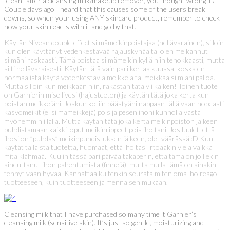
“clean” after a cleansing milk/makeup remover, you thought wrong :D
Couple days ago I heard that this causes some of the users break
downs, so when your using ANY skincare product, remember to check
how your skin reacts with it and go by that.
Käytän Nivean double effect silmämeikinpoistajaa (hellävarainen), silloin
kun olen käyttänyt vedenkestävää rajauskynää tai olen meikannut
silmäni raskaasti. Tämä poistaa silmämeikin kyllä niin tehokkaasti, mutta
silti hellävaraisesti. Käytän tätä vain pari kertaa kuussa, koska en
normaalista käytä vedenkestäviä meikkejä tai meikkaa silmiäni paljoa.
Mutta silloin kun meikkaan niin, rakastan tätä yli kaiken! Toinen tuote
on Garnierin misellivesi (hajusteeton) ja käytän tätä joka kerta kun
poistan meikkejäni. Joskun kotiin päästyäni nappaan tällä vaan nopeasti
kasvomeikit (ei silmämeikkejä) pois ja pesen ihoni kunnolla vasta
myöhemmin illalla. Mutta käytän tätä joka kerta meikinpoiston jälkeen
puhdistamaan kaikki loput meikinrippeet pois iholtani. Jos luulet, että
ihosi on ”puhdas” meikinpuhdistuksen jälkeen, olet väärässä :D Kun
käytät tällaista tuotetta, huomaat, että iholtasi irtoaakin vielä vaikka
mitä klähmää. Kuulin tässä pari päivää takaperin, että tämä on joillekin
aiheuttanut ihon pahentumista (finnejä), mutta mulla tämä on ainakin
tehnyt vaan hyvää. Kannattaa kuitenkin seurata miten oma iho reagoi
tuotteeseen, kuin tuotteeseen ja mennä sen mukaan.
Cleansing milk that I have purchased so many time it Garnier’s
cleansing milk (sensitive skin). It’s just so gentle, moisturizing and