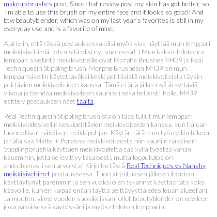
makeup brushes
post. Since that review post my skin has got better, so
I’m able to use this brush on my entire face and it looks so good! And
btw beautyblender, which was on my last year’s favorites is still in my
everyday use and is a favorite of mine.
Ajattelin, että tässä postauksessa olisi myös kiva näyttää mun lemppari
meikkisiveltimiä, joten sitä olisi nyt vuorossa! :) Mun kaksi ehdotonta
lemppari sivellintä meikkivoiteille ovat Morphe Brushes M439 ja Real
Techniquesin Stippling brush. Morphe Brushesin M439 on mun
lempparisivellin käytettäväksi keski peittävistä meikkivoiteista täysin
peittävien meikkivoiteiden kanssa. Tämä ei jätä jälkeensä ärsyttäviä
viivoja ja blendaa meikkivoiteen kauniisti sekä helposti iholle. M439
esittely postauksen näet
täältä
.
Real Techniquesin Stippling brushista on taas tullut mun lemppari
meikkivoidesivellin keskipeittävien meikkivoiteiden kanssa, kun haluan
luonnollisen näköisen meikkipohjan. Käytän tätä mun työmeikin tekoon
ja tällä saa Matte + Poreless meikkivoiteesta niin kauniin näköisen!
Stippling brushia käyttäen meikkivoidetta saa kyllä työstää vähän
kauemmin, jotta se levittyy tasaisesti, mutta lopputulos on
ehdottomasti sen arvoista! Kirjoitin tästä
Real Techniques vs Nanshy
meikkisiveltimet
postauksessa. Tuon kirjoituksen jälkeen ihoni on
käyttäytynyt paremmin ja sen vuoksi olen tykännyt käyttää tätä koko
kasvoille, kun en kaipaa enään täyttä peittävyyttä edes leuan alueellani.
Ja muuten, viime vuoden suosikeissani ollut beautyblender on edelleen
joka päiväisessä käytössäni ja myös ehdoton lempparini.