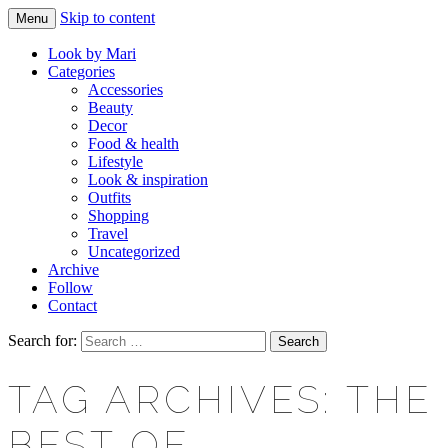
Skip to content
Menu
Makeup & beauty blog
LOOK BY MARI
Look by Mari
Categories
Accessories
Beauty
Decor
Food & health
Lifestyle
Look & inspiration
Outfits
Shopping
Travel
Uncategorized
Archive
Follow
Contact
Search for:
TAG ARCHIVES: THE
BEST OF