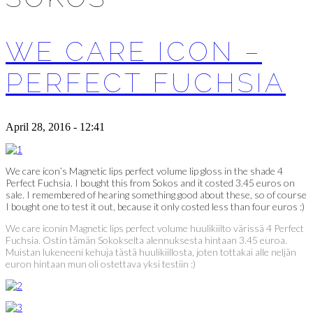
WE CARE ICON –
PERFECT FUCHSIA
April 28, 2016 - 12:41
We care icon’s Magnetic lips perfect volume lip gloss in the shade 4
Perfect Fuchsia. I bought this from Sokos and it costed 3.45 euros on
sale. I remembered of hearing something good about these, so of course
I bought one to test it out, because it only costed less than four euros :)
We care iconin Magnetic lips perfect volume huulikiilto värissä 4 Perfect
Fuchsia. Ostin tämän Sokokselta alennuksesta hintaan 3.45 euroa.
Muistan lukeneeni kehuja tästä huulikiillosta, joten tottakai alle neljän
euron hintaan mun oli ostettava yksi testiin :)