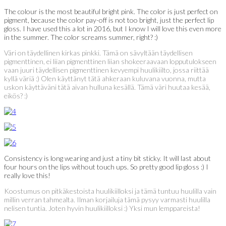
The colour is the most beautiful bright pink. The color is just perfect on
pigment, because the color pay-off is not too bright, just the perfect lip
gloss. I have used this a lot in 2016, but I know I will love this even more
in the summer. The color screams summer, right? :)
Väri on täydellinen kirkas pinkki. Tämä on sävyltään täydellisen
pigmenttinen, ei liian pigmenttinen liian shokeeraavaan lopputulokseen
vaan juuri täydellisen pigmenttinen kevyempi huulikiilto, jossa riittää
kyllä väriä :) Olen käyttänyt tätä ahkeraan kuluvana vuonna, mutta
uskon käyttäväni tätä aivan hulluna kesällä. Tämä väri huutaa kesää,
eikös? :)
Consistency is long wearing and just a tiny bit sticky. It will last about
four hours on the lips without touch ups. So pretty good lip gloss :) I
really love this!
Koostumus on pitkäkestoista huulikiilloksi ja tämä tuntuu huulilla vain
millin verran tahmealta. Ilman korjailuja tämä pysyy varmasti huulilla
nelisen tuntia. Joten hyvin huulikiilloksi :) Yksi mun lemppareista!