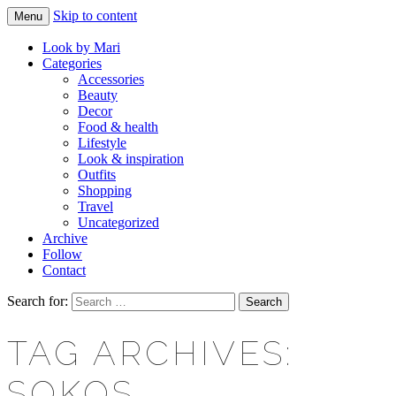
Skip to content
Menu
Makeup & beauty blog
LOOK BY MARI
Look by Mari
Categories
Accessories
Beauty
Decor
Food & health
Lifestyle
Look & inspiration
Outfits
Shopping
Travel
Uncategorized
Archive
Follow
Contact
Search for:
TAG ARCHIVES:
SOKOS