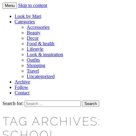
Skip to content
Menu
Makeup & beauty blog
LOOK BY MARI
Look by Mari
Categories
Accessories
Beauty
Decor
Food & health
Lifestyle
Look & inspiration
Outfits
Shopping
Travel
Uncategorized
Archive
Follow
Contact
Search for:
TAG ARCHIVES:
SCHOOL