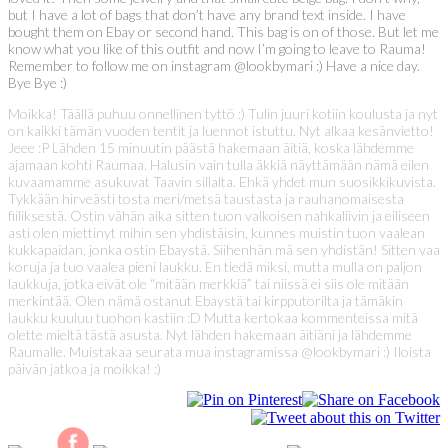
but I have a lot of bags that don’t have any brand text inside. I have
bought them on Ebay or second hand. This bag is on of those. But let me
know what you like of this outfit and now I’m going to leave to Rauma!
Remember to follow me on instagram @lookbymari :) Have a nice day.
Bye Bye :)
Moikka! Täällä puhuu onnellinen tyttö :) Tulin juuri kotiin koulusta ja nyt
on kaikki tämän vuoden tentit ja luennot istuttu. Nyt alkaa kesänvietto!
Jeee :P Lähden 15 minuutin päästä hakemaan äitiä, koska lähdemme
ajamaan kohti Raumaa. Halusin vain tulla äkkiä näyttämään nämä eilen
kuvaamamme asukuvat Taavin sillalta. Ehkä yhdet mun suosikkikuvista.
Tykkään hirveästi tosta meri/metsä taustasta ja rauhanomaisesta
fiiliksestä. Ostin vähän aika sitten tuon valkoisen nahkaliivin ja eiliseen
asti olen miettinyt mihin sen yhdistäisin, kunnes muistin tuon vaalean
kukkapaidan, jonka ostin Ebaystä. Siihenhän mä sen yhdistän! Sitten vaa
koruja ja tuo vaalea pieni laukku. En tiedä miksi, mutta mulla on paljon
laukkuja, jotka eivät ole “mitään merkkiä” tai niissä ei siis ole mitään
merkintää. Olen nämä ostanut Ebaystä tai kirpputorilta ja tämäkin
laukku kuuluu tuohon kastiin :D Mutta kertokaa kommenteissa mitä
olette mieltä tästä asusta. Nyt lähden hakemaan äitiäni ja lähdemme
Raumalle. Muistakaa seurata mua instagramissa @lookbymari :) Iloista
päivän jatkoa ja moikka! :)