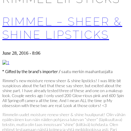
RIMMEL – SHEER &
SHINE LIPSTICKS
June 28, 2016 - 8:06
* Gifted by the brand’s importer /
saatu merkin maahantuojalta
Rimmel’s new moisture renew sheer & shine lipsticks! I was little bit
suspicious about the fact that these say sheer, but excited about the
shine part. I have already tested three of these and one on a makeup
look. Couple weeks ago I only used 200 Glow-rious pink and 600 Spin
All Spring off camera all the time. And I mean ALL the time :p My
obsession with these two are real. Look at those colors! <3
Rimmelin uudet moisture renew sheer & shine huulipunat! Olin vähän
epäileväinen kun näin näiden pohjassa lukevan ”sheer” (läpikuultava)
tekstin, mutta olin taas innoissani ”shine” (kiiltävä) kohdasta. Olen
ehtinyt testaamaan näistä kolmea ja yhtä meikkilookissa asti. Pari