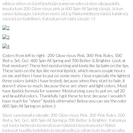
viikkoa sitten en käyttänytkään kameran edessä olon ulkopuolella
muuta kuin 200 Glow-rious pink ja 600 Spin All Spring sävyjä. Ja kun
sanon kokoajan, tarkoitan myös sitä :p Pakkomielteeni näistä kahdesta
sävystä on todellinen. Katsokaa nyt näitä sävyjä! <3
Colors from left to right : 200 Glow-rious Pink, 300 Pink Rules, 500
Red-y, Set, Go!, 600 Spin All Spring and 700 Better & Brighter. Look at
that moisture! These feel moisturizing and kinda like lip balm on the lips.
These lasts on the lips like normal lipstick, which means couple hours
on me and then I have to put on some more. I love especially the lightest
three colors (which I have tested), because when they start to fade, it
doesn’t show so much, because these are sheer and light colors. Must
have lipstick formula for summer. Moisturizing, easy to put on, spf 20
and beautiful colors. Thankfully I got these to test, because I wouldn’t
have reach for “sheer” lipstick otherwise! Below you can see the color
600 Spin All Spring on action :)
Sävyt vasemmalta oikealle: 200 Glow-rious Pink, 300 Pink Rules, 500
Red-y, Set, Go!, 600 Spin All Spring ja 700 Better & Brighter. Katsokaa
nyt tuota mehevän kosteuttavan näköistä koostumusta! Nämä
tuntuvat huulilla todellakin kosteuttavilta ja vähän kuin huulirasvalta.