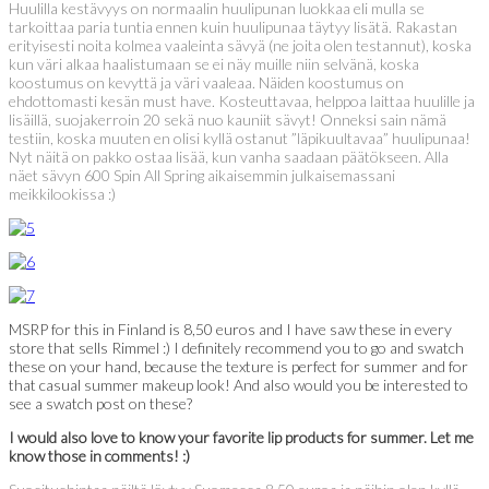
Huulilla kestävyys on normaalin huulipunan luokkaa eli mulla se
tarkoittaa paria tuntia ennen kuin huulipunaa täytyy lisätä. Rakastan
erityisesti noita kolmea vaaleinta sävyä (ne joita olen testannut), koska
kun väri alkaa haalistumaan se ei näy muille niin selvänä, koska
koostumus on kevyttä ja väri vaaleaa. Näiden koostumus on
ehdottomasti kesän must have. Kosteuttavaa, helppoa laittaa huulille ja
lisäillä, suojakerroin 20 sekä nuo kauniit sävyt! Onneksi sain nämä
testiin, koska muuten en olisi kyllä ostanut ”läpikuultavaa” huulipunaa!
Nyt näitä on pakko ostaa lisää, kun vanha saadaan päätökseen. Alla
näet sävyn 600 Spin All Spring aikaisemmin julkaisemassani
meikkilookissa :)
MSRP for this in Finland is 8,50 euros and I have saw these in every
store that sells Rimmel :) I definitely recommend you to go and swatch
these on your hand, because the texture is perfect for summer and for
that casual summer makeup look! And also would you be interested to
see a swatch post on these?
I would also love to know your favorite lip products for summer. Let me
know those in comments! :)