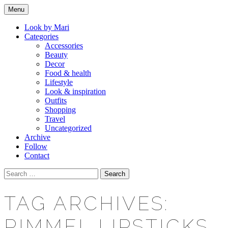
Skip
Menu
to
Makeup & beauty blog
LOOK BY MARI
content
Look by Mari
Categories
Accessories
Beauty
Decor
Food & health
Lifestyle
Look & inspiration
Outfits
Shopping
Travel
Uncategorized
Archive
Follow
Contact
Search
for:
TAG ARCHIVES:
RIMMEL LIPSTICKS