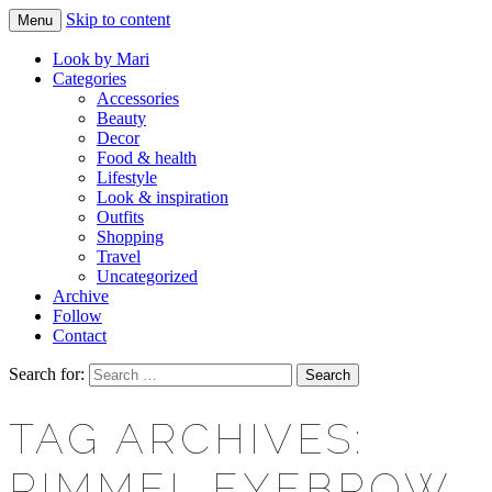
Skip to content
Menu
Makeup & beauty blog
LOOK BY MARI
Look by Mari
Categories
Accessories
Beauty
Decor
Food & health
Lifestyle
Look & inspiration
Outfits
Shopping
Travel
Uncategorized
Archive
Follow
Contact
Search for:
TAG ARCHIVES:
RIMMEL EYEBROW