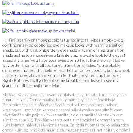
Hi! Pink sparkly champagne colors turned into fall vibes smoky eye :) I
don’t normally do cooltoned eye makeup looks with warm transition
shade, but with that pink glittery eyeshadow, warm orange transition
shade as the top shade gives a brighter, more awake look to the eyes!
Especially when you have your eyes open :) I just like the way it looks
way better than with all cooltoned transition shades. You probably
didn’t even noticed that before I started to ramble about it, but now look
at the pictures above and you can tell that it brightens up the look :)
Right? But now I will go to eat some breakfast and leave to see my
grandma. Till the next one – Mari
Moikka! Vaaleanpunaisen samppanjaiset sävyt muutettuna syksyisiksi
sumusilmiksi :) En normaalisti tee kylmänsävyisiä silmämeikkejä
lämpimänsävyisellä häivytyssävyllä, mutta tuon vaaleanpunaisen
kimaltavan luomivärin kanssa oranssi häivytyssävy saa silmät vaan
näyttämään niin paljon kirkkaammilta ja eloisammilta! Varsinkin kun
silmät ovat auki :) Tykkään vaan tuosta silmämeikistä enemmän noin,
kuin kylmien häivytyssävyjen kanssa. En tiedä huomasitteko asiaa edes
ennen kuin aloin hölöttämään siitä, mutta katsokaas nyt noita ylempänä