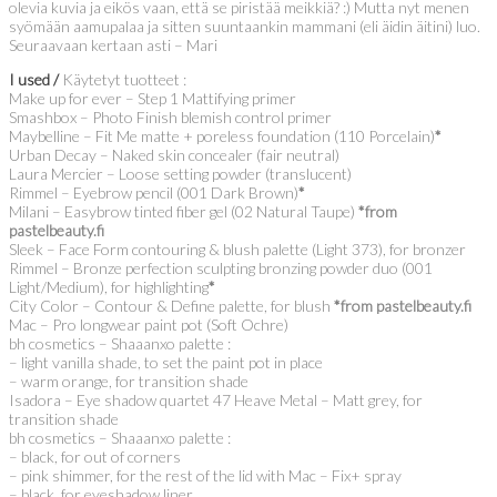
olevia kuvia ja eikös vaan, että se piristää meikkiä? :) Mutta nyt menen
syömään aamupalaa ja sitten suuntaankin mammani (eli äidin äitini) luo.
Seuraavaan kertaan asti – Mari
I used /
Käytetyt tuotteet :
Make up for ever – Step 1 Mattifying primer
Smashbox – Photo Finish blemish control primer
Maybelline – Fit Me matte + poreless foundation (110 Porcelain)
*
Urban Decay – Naked skin concealer (fair neutral)
Laura Mercier – Loose setting powder (translucent)
Rimmel – Eyebrow pencil (001 Dark Brown)
*
Milani – Easybrow tinted fiber gel (02 Natural Taupe)
*from
pastelbeauty.fi
Sleek – Face Form contouring & blush palette (Light 373), for bronzer
Rimmel – Bronze perfection sculpting bronzing powder duo (001
Light/Medium), for highlighting
*
City Color – Contour & Define palette, for blush
*from pastelbeauty.fi
Mac – Pro longwear paint pot (Soft Ochre)
bh cosmetics – Shaaanxo palette :
– light vanilla shade, to set the paint pot in place
– warm orange, for transition shade
Isadora – Eye shadow quartet 47 Heave Metal – Matt grey, for
transition shade
bh cosmetics – Shaaanxo palette :
– black, for out of corners
– pink shimmer, for the rest of the lid with Mac – Fix+ spray
– black, for eyeshadow liner