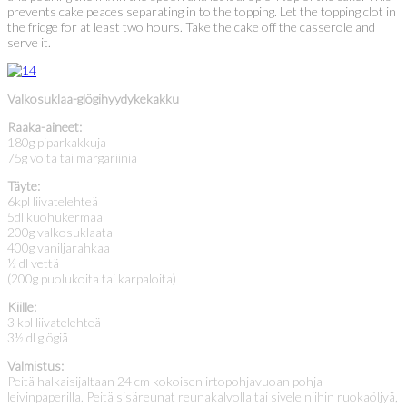
prevents cake peaces separating in to the topping. Let the topping clot in
the fridge for at least two hours. Take the cake off the casserole and
serve it.
Valkosuklaa-glögihyydykekakku
Raaka-aineet:
180g piparkakkuja
75g voita tai margariinia
Täyte:
6kpl liivatelehteä
5dl kuohukermaa
200g valkosuklaata
400g vaniljarahkaa
½ dl vettä
(200g puolukoita tai karpaloita)
Kiille:
3 kpl liivatelehteä
3½ dl glögiä
Valmistus:
Peitä halkaisijaltaan 24 cm kokoisen irtopohjavuoan pohja
leivinpaperilla. Peitä sisäreunat reunakalvolla tai sivele niihin ruokaöljyä,