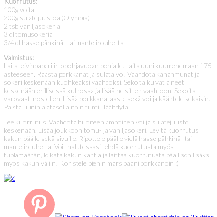
Kuorrutus:
100g voita
200g sulatejuustoa (Olympia)
2 tsb vaniljasokeria
3 dl tomusokeria
3/4 dl hasselpähkinä- tai mantelirouhetta
Valmistus:
Laita leivinpaperi irtopohjavuoan pohjalle. Laita uuni kuumenemaan 175
asteeseen. Raasta porkkanat ja sulata voi. Vaahdota kananmunat ja
sokeri keskenään kuohkeaksi vaahdoksi. Sekoita kuivat aineet
keskenään erillisessä kulhossa ja lisää ne sitten vaahtoon. Sekoita
varovasti nostellen. Lisää porkkanaraaste sekä voi ja kääntele sekaisin.
Paista uunin alatasolla noin tunti. Jäähdytä.
Tee kuorrutus. Vaahdota huoneenlämpöinen voi ja sulatejuusto
keskenään. Lisää joukkoon tomu- ja vaniljasokeri. Levitä kuorrutus
kakun päälle sekä sivuille. Ripottele päälle vielä hasselpähkinä- tai
mantelirouhetta. Voit halutessasi tehdä kuorrutusta myös
tuplamäärän, leikata kakun kahtia ja laittaa kuorrutusta päällisen lisäksi
myös kakun väliin! Koristele pienin marsipaani porkkanoin :)