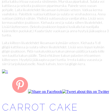
jotta kakku irtoaa vuoasta siistimmin. Murskaa piparkakut. Sulata voi
kattilassa ja sekoita joukkoon piparimurska. Painele seos vuoan
pohjalle. Laita liivatelehdet likoamaan kylmään veteen. Vatkaa kerma
vaahdoksi. Paloittele suklaa kattilaan ja sulata se vesihauteessa. Anna
suklaan jäähtyä vähän. Yhdistä suklaasula ja vaniljarahka. Lisää seos
kermavaahdon joukkoon. Kiehauta vesi ja sulata siihen liivatelehdet.
Lisää täytteeseen. (Sekoita joukkoon lopuksi lusikalla tai nuolijalla
käännellen puolukat.) Kaada täyte vuokaan ja anna hyytyä jääkaapissa 3
tuntia.
Laita kiilteen liivatelehdet likoamaan kylmään veteen. Kiehauta ½ dl
glögiä kattilassa ja sulata siihen liivatelehdet. Lisää seos lopun kylmän
glögin joukkoon. Pidä ruokalusikkaa kakun pinnan päällä ja kaada kiille
sen kautta kakun päälle. Tämä ehkäisee kakun palasten irtoamisen
kiilteeseen. Hyydytä jääkaapissa pari tuntia. Irrota kakku vuoasta ja
siirrä tarjoilulautaselle. Nauti kahvin, teen tai glögin kera.
CARROT CAKE