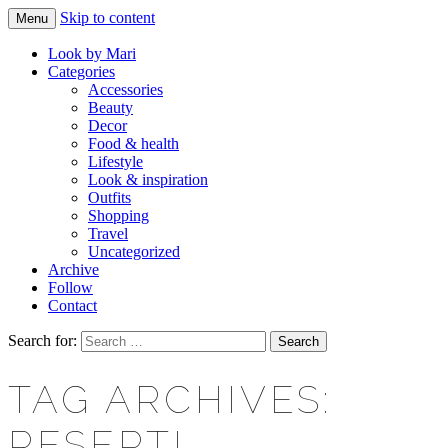
Skip to content
Menu
Makeup & beauty blog
LOOK BY MARI
Look by Mari
Categories
Accessories
Beauty
Decor
Food & health
Lifestyle
Look & inspiration
Outfits
Shopping
Travel
Uncategorized
Archive
Follow
Contact
Search for:
TAG ARCHIVES:
RESEPTI