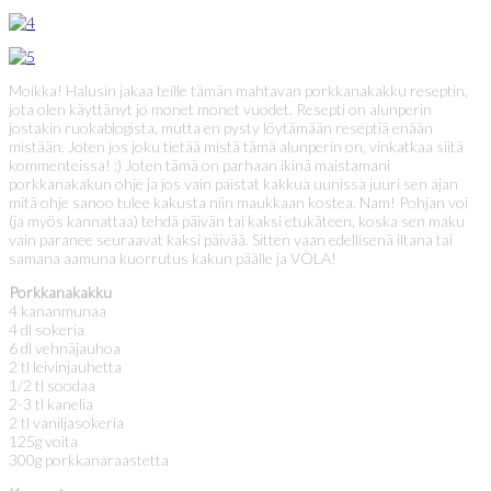
Moikka! Halusin jakaa teille tämän mahtavan porkkanakakku reseptin,
jota olen käyttänyt jo monet monet vuodet. Resepti on alunperin
jostakin ruokablogista, mutta en pysty löytämään reseptiä enään
mistään. Joten jos joku tietää mistä tämä alunperin on, vinkatkaa siitä
kommenteissa! :) Joten tämä on parhaan ikinä maistamani
porkkanakakun ohje ja jos vain paistat kakkua uunissa juuri sen ajan
mitä ohje sanoo tulee kakusta niin maukkaan kostea. Nam! Pohjan voi
(ja myös kannattaa) tehdä päivän tai kaksi etukäteen, koska sen maku
vain paranee seuraavat kaksi päivää. Sitten vaan edellisenä iltana tai
samana aamuna kuorrutus kakun päälle ja VÒLA!
Porkkanakakku
4 kananmunaa
4 dl sokeria
6 dl vehnäjauhoa
2 tl leivinjauhetta
1/2 tl soodaa
2-3 tl kanelia
2 tl vaniljasokeria
125g voita
300g porkkanaraastetta