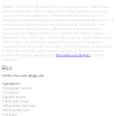
Moikka! Tässä olisi teille täydellinen resepti joulupyhiksi! Valkosuklaa-
glögi hyydykekakku. NAM :p Tämä on tosi helppo tehdä ja suurin osa
ajasta menee vaan odotteluun. Kahdelta ihmiseltä menee noin 15
minuuttia tehdä tämän kakkuosa ja kolme minuuttia glögikiilteeseen (+ 7
minuuttia odotteluun kiilteessä liivatteiden takia). Kakun pitää vaan
hyytyä tuossa välissä ja kiilteen jälkeen, joten voit vaikka siivota
kakkuosan teon jälkeen kolme tuntia, sitten tehdä kiilteen ja jatkaa
siivoamista vielä kaksi tuntia. Sitten kakku onkin jo valmis. Voihan siinä
välissä vaikka vetää hirsiäkin juhlapyhien kunniaksi :p Kuullostaa
suunnitelmalta, eikö? Kakku itsessään on todella maukas, ei äklö makea
ja siitä tykkäävät kaikki pikku lapsista vanhuksiin. Se vaan maistuu
joululta! Resepti on alkuperäisesti
Kinuskikissan blogista
. Ja sitten
reseptiin! :)
White chocolate-glogg cake
Ingredients:
150 g ginger breads
75 g butter
6 gelatin leaves
5 dl double cream
180 g white chocolate
400 g vanilla curd
½ dl water