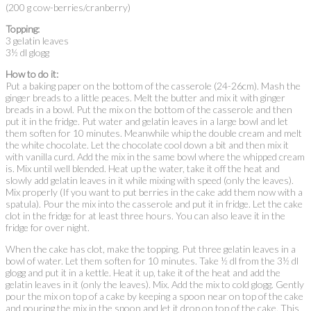
(200 g cow-berries/cranberry)
Topping:
3 gelatin leaves
3½ dl glogg
How to do it:
Put a baking paper on the bottom of the casserole (24-26cm). Mash the
ginger breads to a little peaces. Melt the butter and mix it with ginger
breads in a bowl. Put the mix on the bottom of the casserole and then
put it in the fridge. Put water and gelatin leaves in a large bowl and let
them soften for 10 minutes. Meanwhile whip the double cream and melt
the white chocolate. Let the chocolate cool down a bit and then mix it
with vanilla curd. Add the mix in the same bowl where the whipped cream
is. Mix until well blended. Heat up the water, take it off the heat and
slowly add gelatin leaves in it while mixing with speed (only the leaves).
Mix properly (If you want to put berries in the cake add them now with a
spatula). Pour the mix into the casserole and put it in fridge. Let the cake
clot in the fridge for at least three hours. You can also leave it in the
fridge for over night.
When the cake has clot, make the topping. Put three gelatin leaves in a
bowl of water. Let them soften for 10 minutes. Take ½ dl from the 3½ dl
glogg and put it in a kettle. Heat it up, take it of the heat and add the
gelatin leaves in it (only the leaves). Mix. Add the mix to cold glogg. Gently
pour the mix on top of a cake by keeping a spoon near on top of the cake
and pouring the mix in the spoon and let it drop on top of the cake. This