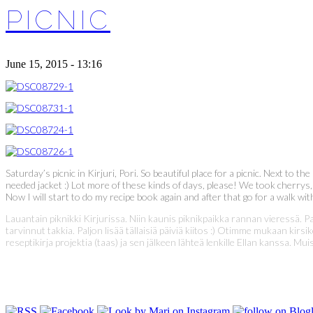
PICNIC
June 15, 2015 - 13:16
Saturday’s picnic in Kirjuri, Pori. So beautiful place for a picnic. Next to 
needed jacket :) Lot more of these kinds of days, please! We took cherrys,
Now I will start to do my recipe book again and after that go for a walk wi
Lauantain piknikki Kirjurissa. Niin kaunis piknikpaikka rannan vieressä. Pal
tarvinnut takkia. Paljon lisää tällaisiä päiviä kiitos :) Otimme mukaan kirsi
reseptikirja projektia (taas) ja sen jälkeen lähteä lenkille Ellan kanssa. 