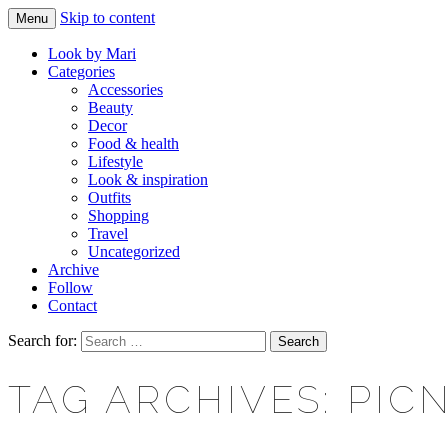
Skip to content
Menu
Makeup & beauty blog
LOOK BY MARI
Look by Mari
Categories
Accessories
Beauty
Decor
Food & health
Lifestyle
Look & inspiration
Outfits
Shopping
Travel
Uncategorized
Archive
Follow
Contact
Search for:
TAG ARCHIVES: PIC