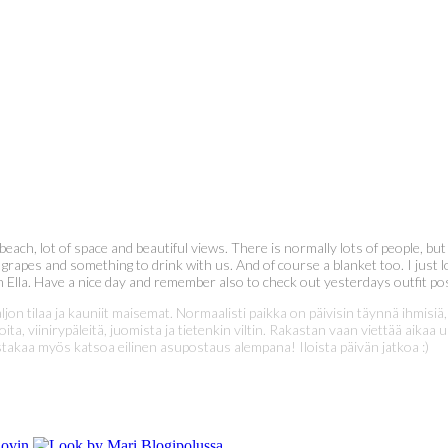
the beach, lot of space and beautiful views. There is normally lots of people,
 grapes and something to drink with us. And of course a blanket too. I just
th Ella. Have a nice day and remember also to check out yesterdays outfit pos
jon tilaa ja kauniit maisemat. Normaalisti paikka on päivisin täynnä ihmisiä, 
koita, viinirypäleitä, juomista ja tietenkin viltin. Rakastan vaan viettää aik
Muistakaa myös katsoa eilinen asupostaus alempana! Iloista päivän jatkoa :)