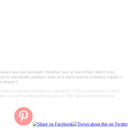
 but now it was nice and quiet. Weather was so warm that I didn’t even
 love to spend time outdoors when it is warm and the company is good :)
t below! :)
mutta lauantaina oli ihanaa ja rauhallista :) Sää suosi meitä ja en edes
aa ulkona kun on lämmin ja hyvää seuraa :) Nyt aijon aloittaa tekemään