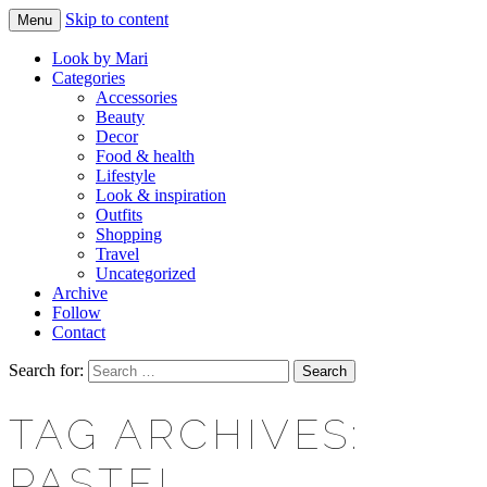
Skip to content
Menu
Makeup & beauty blog
LOOK BY MARI
Look by Mari
Categories
Accessories
Beauty
Decor
Food & health
Lifestyle
Look & inspiration
Outfits
Shopping
Travel
Uncategorized
Archive
Follow
Contact
Search for:
TAG ARCHIVES:
PASTEL