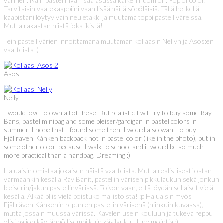
värinen. Näin pastellinväri saa asussa kaiken huomion. Pop of color.
Tarvitsisin vaatekaappiini vaan lisää näitä söpöläisiä. Tällä hetkellä
kaapistani löytyy vain neuletakki ja muutama toppi pastelliväreissä.
Mutta rakastan niistä joka ikistä!
Tein pastellivärien innoittamana muutaman kollaasin Nellyn ja Asos:en
vaatteista :)
Asos
Nelly
I would love to own all of these. But realistic I will try to buy some Ray
Bans, pastel minibag and some bleiser/gardigan in pastel colors in
summer. I hope that I found some then. I would also want to buy
Fjällräven Kånken backpack not in pastel color (like in the photo), but in
some other color, because I walk to school and it would be so much
more practical than a handbag. Dreaming :)
Haluaisin omistaa jokaisen näistä vaatteista. Mutta realistisesti ostan
varmaankin kesällä Ray Banit, pastellin värisen pikkulaukun sekä jonkun
bleiserin/jakun pastellinvärissä. Toivon vaan, että löydän sellaiset vielä
kesällä. Älkää pliis vielä poistuko mallistoista! :p Haluaisin myös
Fjällräven Kånkenin repun en pastellin värisenä (niinkuin kuvassa),
mutta jossain muussa värissä. Kävelen usein kouluun ja tukeva reppu
olisi paljon käytännöllisempi kuin käsilaukut. Unelmointia :)