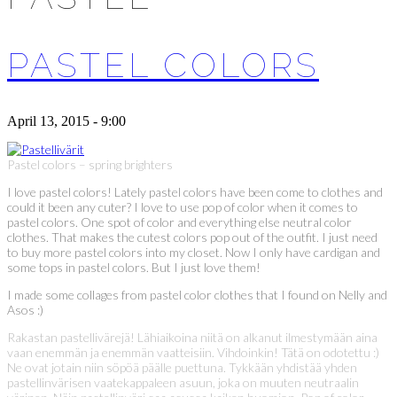
PASTEL COLORS
April 13, 2015 - 9:00
Pastel colors – spring brighters
I love pastel colors! Lately pastel colors have been come to clothes and
could it been any cuter? I love to use pop of color when it comes to
pastel colors. One spot of color and everything else neutral color
clothes. That makes the cutest colors pop out of the outfit. I just need
to buy more pastel colors into my closet. Now I only have cardigan and
some tops in pastel colors. But I just love them!
I made some collages from pastel color clothes that I found on Nelly and
Asos :)
Rakastan pastellivärejä! Lähiaikoina niitä on alkanut ilmestymään aina
vaan enemmän ja enemmän vaatteisiin. Vihdoinkin! Tätä on odotettu :)
Ne ovat jotain niin söpöä päälle puettuna. Tykkään yhdistää yhden
pastellinvärisen vaatekappaleen asuun, joka on muuten neutraalin