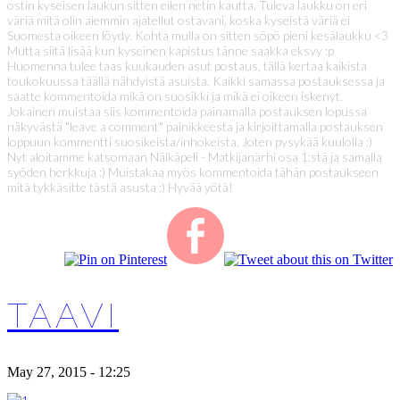
ostin kyseisen laukun sitten eilen netin kautta. Tuleva laukku on eri
väriä mitä olin aiemmin ajatellut ostavani, koska kyseistä väriä ei
Suomesta oikeen löydy. Kohta mulla on sitten söpö pieni kesälaukku <3
Mutta siitä lisää kun kyseinen kapistus tänne saakka eksyy :p
Huomenna tulee taas kuukauden asut postaus, tällä kertaa kaikista
toukokuussa täällä nähdyistä asuista. Kaikki samassa postauksessa ja
saatte kommentoida mikä on suosikki ja mikä ei oikeen iskenyt.
Jokainen muistaa siis kommentoida painamalla postauksen lopussa
näkyvästä "leave a comment" painikkeesta ja kirjoittamalla postauksen
loppuun kommentti suosikeista/inhokeista. Joten pysykää kuulolla :)
Nyt aloitamme katsomaan Nälkäpeli - Matkijanärhi osa 1:stä ja samalla
syöden herkkuja :) Muistakaa myös kommentoida tähän postaukseen
mitä tykkäsitte tästä asusta :) Hyvää yötä!
TAAVI
May 27, 2015 - 12:25