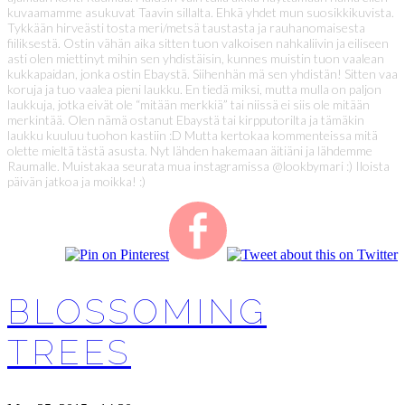
kuvaamamme asukuvat Taavin sillalta. Ehkä yhdet mun suosikkikuvista.
Tykkään hirveästi tosta meri/metsä taustasta ja rauhanomaisesta
fiiliksestä. Ostin vähän aika sitten tuon valkoisen nahkaliivin ja eiliseen
asti olen miettinyt mihin sen yhdistäisin, kunnes muistin tuon vaalean
kukkapaidan, jonka ostin Ebaystä. Siihenhän mä sen yhdistän! Sitten vaa
koruja ja tuo vaalea pieni laukku. En tiedä miksi, mutta mulla on paljon
laukkuja, jotka eivät ole “mitään merkkiä” tai niissä ei siis ole mitään
merkintää. Olen nämä ostanut Ebaystä tai kirpputorilta ja tämäkin
laukku kuuluu tuohon kastiin :D Mutta kertokaa kommenteissa mitä
olette mieltä tästä asusta. Nyt lähden hakemaan äitiäni ja lähdemme
Raumalle. Muistakaa seurata mua instagramissa @lookbymari :) Iloista
päivän jatkoa ja moikka! :)
BLOSSOMING
TREES