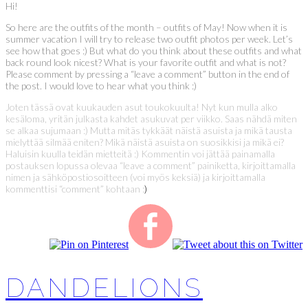
Hi!
So here are the outfits of the month – outfits of May! Now when it is
summer vacation I will try to release two outfit photos per week. Let’s
see how that goes :) But what do you think about these outfits and what
back round look nicest? What is your favorite outfit and what is not?
Please comment by pressing a “leave a comment” button in the end of
the post. I would love to hear what you think :)
Joten tässä ovat kuukauden asut toukokuulta! Nyt kun mulla alko
kesäloma, yritän julkasta kahdet asukuvat per viikko. Saas nähdä miten
se alkaa sujumaan :) Mutta mitäs tykkäät näistä asuista ja mikä tausta
mielyttää silmää eniten? Mikä näistä asuista on suosikkisi ja mikä ei?
Haluisin kuulla teidän mietteitä :) Kommentin voi jättää painamalla
postauksen lopussa olevaa “leave a comment” painiketta, kirjoittamalla
nimen ja sähköpostiosoitteen (voi myös keksiä) ja kirjoittamalla
kommenttisi “comment” kohtaan :
)
DANDELIONS