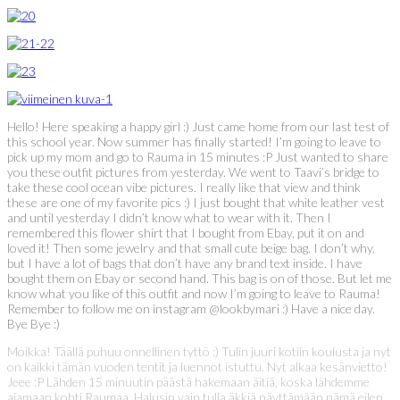
Hello! Here speaking a happy girl :) Just came home from our last test of
this school year. Now summer has finally started! I’m going to leave to
pick up my mom and go to Rauma in 15 minutes :P Just wanted to share
you these outfit pictures from yesterday. We went to Taavi’s bridge to
take these cool ocean vibe pictures. I really like that view and think
these are one of my favorite pics :) I just bought that white leather vest
and until yesterday I didn’t know what to wear with it. Then I
remembered this flower shirt that I bought from Ebay, put it on and
loved it! Then some jewelry and that small cute beige bag. I don’t why,
but I have a lot of bags that don’t have any brand text inside. I have
bought them on Ebay or second hand. This bag is on of those. But let me
know what you like of this outfit and now I’m going to leave to Rauma!
Remember to follow me on instagram @lookbymari :) Have a nice day.
Bye Bye :)
Moikka! Täällä puhuu onnellinen tyttö :) Tulin juuri kotiin koulusta ja nyt
on kaikki tämän vuoden tentit ja luennot istuttu. Nyt alkaa kesänvietto!
Jeee :P Lähden 15 minuutin päästä hakemaan äitiä, koska lähdemme
ajamaan kohti Raumaa. Halusin vain tulla äkkiä näyttämään nämä eilen