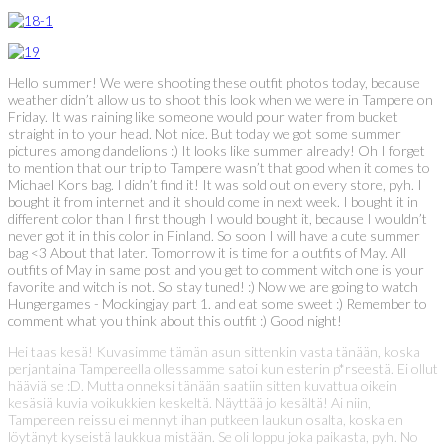
Hello summer! We were shooting these outfit photos today, because
weather didn’t allow us to shoot this look when we were in Tampere on
Friday. It was raining like someone would pour water from bucket
straight in to your head. Not nice. But today we got some summer
pictures among dandelions :) It looks like summer already! Oh I forget
to mention that our trip to Tampere wasn’t that good when it comes to
Michael Kors bag. I didn’t find it! It was sold out on every store, pyh. I
bought it from internet and it should come in next week. I bought it in
different color than I first though I would bought it, because I wouldn’t
never got it in this color in Finland. So soon I will have a cute summer
bag <3 About that later. Tomorrow it is time for a outfits of May. All
outfits of May in same post and you get to comment witch one is your
favorite and witch is not. So stay tuned! :) Now we are going to watch
Hungergames - Mockingjay part 1. and eat some sweet :) Remember to
comment what you think about this outfit :) Good night!
Hei taas kesä! Kuvasimme tämän asun sittenkin vasta tänään, koska
perjantaina Tampereella ollessamme satoi kun esterin p*rseestä. Ei ollut
hääviä se :D. Mutta onneksi tänään saatiin sitten kuvattua oikein
kesäsiä kuvia voikukkien keskeltä. Näyttää jo kesältä! Ai niin,
Tampereen reissu ei mennyt ihan putkeen laukun osalta, koska en
löytänyt kyseistä laukkua mistään. Se oli loppu joka paikasta, pyh. No