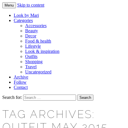
Skip to content
Menu
Makeup & beauty blog
LOOK BY MARI
Look by Mari
Categories
Accessories
Beauty
Decor
Food & health
Lifestyle
Look & inspiration
Outfits
Shopping
Travel
Uncategorized
Archive
Follow
Contact
Search for:
TAG ARCHIVES:
OUTFIT MAY 2015