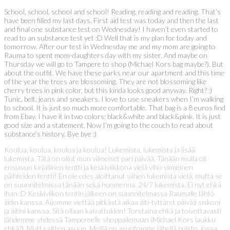
School, school, school and school! Reading, reading and reading. That’s
have been filled my last days. First aid test was today and then the last
and final one substance test on Wednesday! I haven’t even started to
read to an substance test yet :D Well that is my plan for today and
tomorrow. After our test in Wednesday me and my mom are going to
Rauma to spent mom-daughters day with my sister. And maybe on
Thursday we will go to Tampere to shop (Michael Kors bag maybe?). But
about the outfit. We have these parks near our apartment and this time
of the year the trees are blossoming. They are not blossoming like
cherry trees in pink color, but this kinda looks good anyway. Right? :)
Tunic, belt, jeans and sneakers. I love to use sneakers when I’m walking
to school. It is just so much more comfortable. That bag is a 8 euros find
from Ebay. I have it in two colors: black&white and black&pink. It is just
good size and a statement. Now I’m going to the couch to read about
substance’s history. Bye bye :)
Koulua, koulua, koulua ja koulua! Lukemista, lukemista ja lisää
lukemista. Tätä on ollut mun viimeiset pari päivää. Tänään mulla oli
ensiavun kirjallinen tentti ja keskiviikkona vielä viho viimeinen
päihteiden tentti! En ole edes aloittanut siihen lukemista vielä, mutta se
on suunnitelmissa tänään sekä huomenna. 24/7 lukemista. Ei nyt ehkä
ihan :D Keskiviikon tentin jälkeen on suunnitelmassa Raumalle lähtö
äidin kanssa. Aijomme viettää pitkästä aikaa äiti-tyttäret päivää siskoni
ja äitini kanssa. Sitä ollaan kaivattukkin! Torstaina ehkä ja toivottavasti
lähdemme yhdessä Tampereelle shoppailemaan (Michael Kors laukku
ehkä?). Mutta sitten asuun. Meillä on asuntomme lähellä puisto, jossa