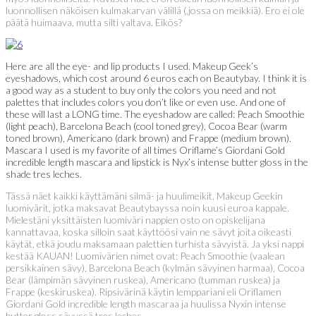
luonnollisen näköisen kulmakarvan välillä (,jossa on meikkiä). Ero ei ole
päätä huimaava, mutta silti valtava. Eikös?
Here are all the eye- and lip products I used. Makeup Geek’s
eyeshadows, which cost around 6 euros each on Beautybay. I think it is
a good way as a student to buy only the colors you need and not
palettes that includes colors you don’t like or even use. And one of
these will last a LONG time. The eyeshadow are called: Peach Smoothie
(light peach), Barcelona Beach (cool toned grey), Cocoa Bear (warm
toned brown), Americano (dark brown) and Frappe (medium brown).
Mascara I used is my favorite of all times Oriflame’s Giordani Gold
incredible length mascara and lipstick is Nyx’s intense butter gloss in the
shade tres leches.
Tässä näet kaikki käyttämäni silmä- ja huulimeikit. Makeup Geekin
luomivärit, jotka maksavat Beautybayssa noin kuusi euroa kappale.
Mielestäni yksittäisten luomiväri nappien osto on opiskelijana
kannattavaa, koska silloin saat käyttöösi vain ne sävyt joita oikeasti
käytät, etkä joudu maksamaan palettien turhista sävyistä. Ja yksi nappi
kestää KAUAN! Luomivärien nimet ovat: Peach Smoothie (vaalean
persikkainen sävy), Barcelona Beach (kylmän sävyinen harmaa), Cocoa
Bear (lämpimän sävyinen ruskea), Americano (tumman ruskea) ja
Frappe (keskiruskea). Ripsivärinä käytin lemppariani eli Oriflamen
Giordani Gold incredible length mascaraa ja huulissa Nyxin intense
butter gloss sävyssä tres leches.