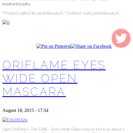
maahantuojalta
*Products gifted by pastelbeauty.fi / Tuotteet saatu pastelbeauty.fi
ORIFLAME EYES
WIDE OPEN
MASCARA
August 18, 2015 - 17:34
I got Oriflame’s The ONE – Eyes Wide Open mascara to test about a