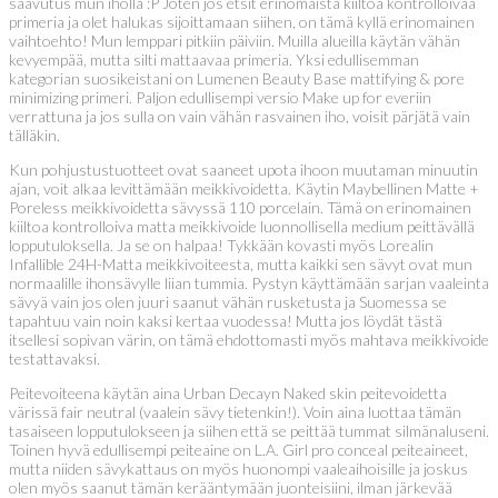
saavutus mun iholla :P Joten jos etsit erinomaista kiiltoa kontrolloivaa
primeria ja olet halukas sijoittamaan siihen, on tämä kyllä erinomainen
vaihtoehto! Mun lemppari pitkiin päiviin. Muilla alueilla käytän vähän
kevyempää, mutta silti mattaavaa primeria. Yksi edullisemman
kategorian suosikeistani on Lumenen Beauty Base mattifying & pore
minimizing primeri. Paljon edullisempi versio Make up for everiin
verrattuna ja jos sulla on vain vähän rasvainen iho, voisit pärjätä vain
tälläkin.
Kun pohjustustuotteet ovat saaneet upota ihoon muutaman minuutin
ajan, voit alkaa levittämään meikkivoidetta. Käytin Maybellinen Matte +
Poreless meikkivoidetta sävyssä 110 porcelain. Tämä on erinomainen
kiiltoa kontrolloiva matta meikkivoide luonnollisella medium peittävällä
lopputuloksella. Ja se on halpaa! Tykkään kovasti myös Lorealin
Infallible 24H-Matta meikkivoiteesta, mutta kaikki sen sävyt ovat mun
normaalille ihonsävylle liian tummia. Pystyn käyttämään sarjan vaaleinta
sävyä vain jos olen juuri saanut vähän rusketusta ja Suomessa se
tapahtuu vain noin kaksi kertaa vuodessa! Mutta jos löydät tästä
itsellesi sopivan värin, on tämä ehdottomasti myös mahtava meikkivoide
testattavaksi.
Peitevoiteena käytän aina Urban Decayn Naked skin peitevoidetta
värissä fair neutral (vaalein sävy tietenkin!). Voin aina luottaa tämän
tasaiseen lopputulokseen ja siihen että se peittää tummat silmänaluseni.
Toinen hyvä edullisempi peiteaine on L.A. Girl pro conceal peiteaineet,
mutta niiden sävykattaus on myös huonompi vaaleaihoisille ja joskus
olen myös saanut tämän kerääntymään juonteisiini, ilman järkevää