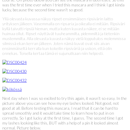
was the first time ever when I tried this mascara and I think I got kinda
lucky, because the second time wasn’t so good.
Yllä olevasta kuvassa näkyy ripset ensimmäisen ripsivärin laitto
yrityksen jälkeen. Vasemmalla on ripsaria ja oikealla ei mitään. Ripsiväri
kyllä taivutti ripsiä hieman, mutta kuten kuvasta näkee, ei se mitään
huimaa ollut. Ripset näyttävät tuuheammilta, pidemmiltä ja tietenkin
mustemmilta. Alla olevasta kuvasta näkyy vielä lopputulos molemmissa
silmissä ekan kerran jälkeen. Joten nämä kuvat ovat siis aivan
ensimmäiseltä kerralla kun kokeilin ripsiväriä ja uskon, että olin
onnekas. Toisella kertaa tämä ei sujunutkaan niin helposti.
Next day when I was so excited to try this again, it wasn’t so easy. In the
picture above you can see how my eye lashes looked. Not good, not
good at all. Before testing this mascara, I read that it can be hard to
spread smoothly and it would take time to learn how to put in on
correctly. So I got lucky at the first time, I guess. The second time I got
my lashes looking like this, BUT with a help of a pin it looked almost
normal. Picture below.