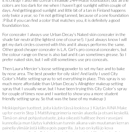
it is cheap! I also like Loreal’s infallible 24H-Matte foundation, but all the
colors are too dark for me when I haven’t got sunlight within couple of
days. And getting good sunlight and little bit of a tan in Finland happens
only twice a year, so I’m not getting tanned, because of a one foundation
:P But if you can find a color that matches you, it is definitely a good
foundation too.
For concealer I always use Urban Decay’s Naked skin concealer in the
shade fair neutral (the lightest one of course!). I just always know I will
get my dark circles covered with this and it always performs the same.
Other good cheaper concealer is L.A. Girl’s pro conceal concealers, but
the colour range on these is also bad and it can sometimes grease. So I
prefer naked skin, but I will still sometimes use pro conceals.
Then Laura Mercier’s loose setting powder to set my face and to bake
by nose area. The best powder for oily skin! And lastly I used City
Color’s Matte setting spray to set everything in place. This spray is so
much more affordable than Urban Decay’s Allnighter makeup setting
spray that I usually wear, but I have been trying this City Color’s spray
for couple of times now and I wanted to show you a more student
friendly setting spray. So that was the base of my makeup :)
Meikkipohjan tuotteet, joita käytin tässä lookissa :) Käytän AINA Make
up for everin Step 1 Mattifying primeria nenän alueella ja otsani keskellä.
Tämä on ainut pohjustustuote, joka oikeasti hallitsee ihoni rasvojani
kunnolla ja mun täytyy kahdeksan tunnin aikana vain muutaman kerran
painella ylimäärästä kiiltoa pois paperilla. Ja tuo on kyllä jo kova