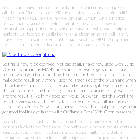
Seuraavana päivänä innoissani kokeilin ripsiväriä uudelleen ja se ei
ollutkaan enää niin helppoa. Yläpuolella olevasta kuvasta näet miltä
ripseni näyttivät. Ei hyvä, ei hyvä ollenkaan. Ennen kun aloin edes
testaamaan tätä ripsiväriä olin lukenut, että saavuttaakseen
luonnollisen lopputuloksen kyseisen ripsivärin käyttö vaatii paljon
harjoittelua. Joten olin ekalla kerralla kai sitten onnekas, veikkaisin.
Toisella kerralla sain ripseni näyttämään siis tältä, MUTTA nuppineulan
avulla sain ne kuitenkin korjattua lähes normaaleiksi. Kuva alla.
So this is how it looked fixed. Not bad at all. I have now used Eyes Wide
Open mascara many MANY times and the results gets much more
better, when you figure out how to use it and how not to use it. I can
make good result only when I use the larger side of the brush and when
I take the extra mascara off the brush before using it. Every time I use
the smaller end of the brush I get too much mascara in to my eye lashes
and the result is like in my second tryout. But when I get this work the
result is very good and I like it a lot. It doesn’t shed at all and my eye
lashes looks bushy. So with long nerves and with lots of practice you can
get good looking eye lashes with Oriflame’s Eyes Wide Open mascara :)
Joten tältä ripset näyttivät korjattuna. Ei paha, eihän? Olen tähän
mennessä käyttänyt Eyes Wide Open ripsiväriä monen monta kertaa ja
lopputulokset alkavat näyttää aina vaan paremmilta harjoittelun
kerääntyessä. Kun vaan keksii miten ripsiväriä laittaa ja miten ei niin se