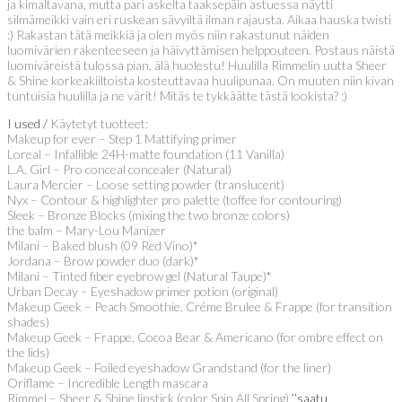
ja kimaltavana, mutta pari askelta taaksepäin astuessa näytti
silmämeikki vain eri ruskean sävyiltä ilman rajausta. Aikaa hauska twisti
:) Rakastan tätä meikkiä ja olen myös niin rakastunut näiden
luomivärien rakenteeseen ja häivyttämisen helppouteen. Postaus näistä
luomiväreistä tulossa pian, älä huolestu! Huulilla Rimmelin uutta Sheer
& Shine korkeakiiltoista kosteuttavaa huulipunaa. On muuten niin kivan
tuntuisia huulilla ja ne värit! Mitäs te tykkäätte tästä lookista? :)
I used /
Käytetyt tuotteet:
Makeup for ever – Step 1 Mattifying primer
Loreal – Infallible 24H-matte foundation (11 Vanilla)
L.A. Girl – Pro conceal concealer (Natural)
Laura Mercier – Loose setting powder (translucent)
Nyx – Contour & highlighter pro palette (toffee for contouring)
Sleek – Bronze Blocks (mixing the two bronze colors)
the balm – Mary-Lou Manizer
Milani – Baked blush (09 Red Vino)*
Jordana – Brow powder duo (dark)*
Milani – Tinted fiber eyebrow gel (Natural Taupe)*
Urban Decay – Eyeshadow primer potion (original)
Makeup Geek – Peach Smoothie, Créme Brulee & Frappe (for transition
shades)
Makeup Geek – Frappe, Cocoa Bear & Americano (for ombre effect on
the lids)
Makeup Geek – Foiled eyeshadow Grandstand (for the liner)
Oriflame – Incredible Length mascara
Rimmel – Sheer & Shine lipstick (color Spin All Spring)
’’saatu