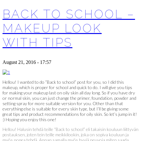
BACK TO SCHOOL –
MAKEUP LOOK
WITH TIPS
August 21, 2016 - 17:57
Hellou! I wanted to do ”Back to school” post for you, so I did this
makeup, which is proper for school and quick to do. I will give you tips
for making your makeup last on oily skin all day long. So if you have dry
or normal skin, you can just change the primer, foundation, powder and
setting spray for more suitable version for you. Other than that
everything else is suitable for every skin type, but I’ll be giving some
great tips and product recommendations for oily skin. So let’s jump in it!
:) Hoping you enjoy this one!
Hellou! Halusin tehdä teille “Back to school” eli takaisin kouluun liittyvän
postauksen, joten tein teille meikkilookin, joka on sopiva kouluun ja
myös nopea tehdä. Annan samalla myös hyviä neuvoja miten saada