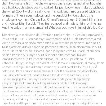
than two meters from me the wing was there strong and alive, but when
you took couple steps back it looked like just brown eye makeup without
the wing! Cool twist :) I really love this look and I’m obsessed with the
formula of these eyeshadows and the bendability. Post about the
shadows is coming! On the lips Rimmel’s new Sheer & Shine high shine
and moisturizing lipstick. They feel so good and moisturizing on the lips.
And the colour range is amazing! What do you guys think of this look? :)
Kimallerajaus meikkilookki, käyttäen uusia Makeup Geekin luomivärejä,
jotka ostin juuri. Olen päässyt käyttämään näitä uusia luomivärejä nyt
viikon verran ja en tiedä miten olen aikaisemmin pärjännyt ilman näitä.
Kun ajattelee kuinka paljon helpompaa elämä olisi aikaisemminkin ollut,
jos mulla vaan olisi ollut nämä, saan jo kylmiä väreitä. Matkustaminen
näiden kanssa olisi myös ollut niin paljon helpompaa. Kaikki
lempiluomivärini (eikä yhtään turhaa) YHDESSÄ paletissa. Kuinka
kätevää. Häivytyssävyt, värikkäät värit, kimalle luomivärit, silmänkulman
korostusväri ja ulkokulman tummennus värit ovat kaikki YHDESSÄ
paletissa. Paras tunne maailmassa :D Mutta takaisin meikkilookkiin.
Halusin tietenkin heti päästä tähän lookkiin testaamaan uusia
luomivärejä ja halusin myös kerrankin tehdä jotain lämpimämpi
sävyisempää silmämeikkiä. Bloginkaan puolella ei ole näkynyt
lämpimämpi sävyisiä silmämeikkejä, koska en ole ennen omistanut
montaakaan sellaista luomiväriä :p Nyt niitä löytyy muutama enemmän,
joten olihan niitä nyt heti päästävä käyttämään :) Paljon eri sävyisiä
ruskeita ja Makeup Geekin foiled luomiväri sävyssä Grandstand
rajauksena. Alle parin metrin päästä katsottuna rajaus näkyi kirkkaana