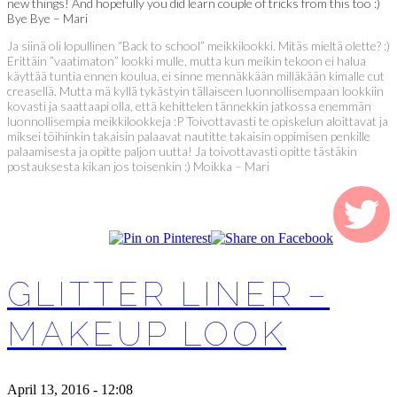
new things! And hopefully you did learn couple of tricks from this too :)
Bye Bye – Mari
Ja siinä oli lopullinen “Back to school” meikkilookki. Mitäs mieltä olette? :)
Erittäin ”vaatimaton” lookki mulle, mutta kun meikin tekoon ei halua
käyttää tuntia ennen koulua, ei sinne mennäkkään milläkään kimalle cut
creasellä. Mutta mä kyllä tykästyin tällaiseen luonnollisempaan lookkiin
kovasti ja saattaapi olla, että kehittelen tännekkin jatkossa enemmän
luonnollisempia meikkilookkeja :P Toivottavasti te opiskelun aloittavat ja
miksei töihinkin takaisin palaavat nautitte takaisin oppimisen penkille
palaamisesta ja opitte paljon uutta! Ja toivottavasti opitte tästäkin
postauksesta kikan jos toisenkin :) Moikka – Mari
GLITTER LINER –
MAKEUP LOOK
April 13, 2016 - 12:08