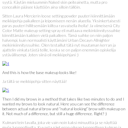
syytä. Käytän mieluummin Naked skin peiteainetta, mutta pro
concealkin pääsee käyttöön aina silloin tällöin.
Sitten Laura Mercierin loose setting powder puuteri kiinnittämään
meikkipohja paikalleen ja leipomiseen nenän alueella. Yksinkertaisesti
paras puuteri hillitsemään kiiltoa rasvaisella iholla! Ja viimeisenä City
Color Matte makeup setting spray eli mattaava meikinkiinnityssuihke
kiinnittämään kaikken vielä paikalleen. Tämä suihke on niin paljon
halvempi, kuin normaalisti käyttämäni Urban Decayn Allnighter
meikinkiinnityssuihke. Olen testaillut tätä nyt muutaman kerran ja
ajattelin vinkata tästä teille, koska se on paljon enemmän opiskelija
ystävällisempi. Joten siinä oli meikkipohjani :)
And this is how the base makeup looks like!
Ja tältä se meikkipohja sitten näyttää!
Then I did my brows in a method that takes like two minutes to do and I
wanted my brows to look natural. Here you can see the difference
between actual natural brow and “natural looking” brow with makeup on
it. Not much of a difference, but still a huge difference. Right? :)
Kulmani tein tavalla, joka vie vain noin kaksi minuuttia ja se näyttää
myös luonnolliselta. Kuvasta näet eron oikean luonnollisen kulman ja