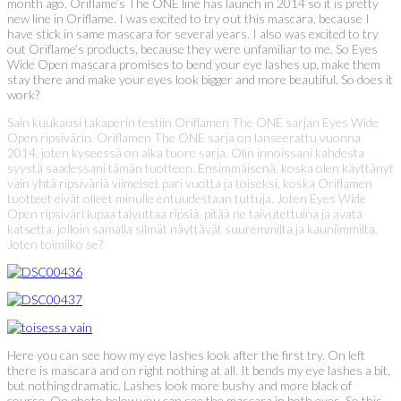
month ago. Oriflame’s The ONE line has launch in 2014 so it is pretty
new line in Oriflame. I was excited to try out this mascara, because I
have stick in same mascara for several years. I also was excited to try
out Oriflame’s products, because they were unfamiliar to me. So Eyes
Wide Open mascara promises to bend your eye lashes up, make them
stay there and make your eyes look bigger and more beautiful. So does it
work?
Sain kuukausi takaperin testiin Oriflamen The ONE sarjan Eyes Wide
Open ripsivärin. Oriflamen The ONE sarja on lanseerattu vuonna
2014, joten kyseessä on aika tuore sarja. Olin innoissani kahdesta
syystä saadessani tämän tuotteen. Ensimmäisenä, koska olen käyttänyt
vain yhtä ripsiväriä viimeiset pari vuotta ja toiseksi, koska Oriflamen
tuotteet eivät olleet minulle entuudestaan tuttuja. Joten Eyes Wide
Open ripsiväri lupaa taivuttaa ripsiä, pitää ne taivutettuina ja avata
katsetta, jolloin samalla silmät näyttävät suuremmilta ja kauniimmilta.
Joten toimiiko se?
Here you can see how my eye lashes look after the first try. On left
there is mascara and on right nothing at all. It bends my eye lashes a bit,
but nothing dramatic. Lashes look more bushy and more black of
course. On photo below you can see the mascara in both eyes. So this