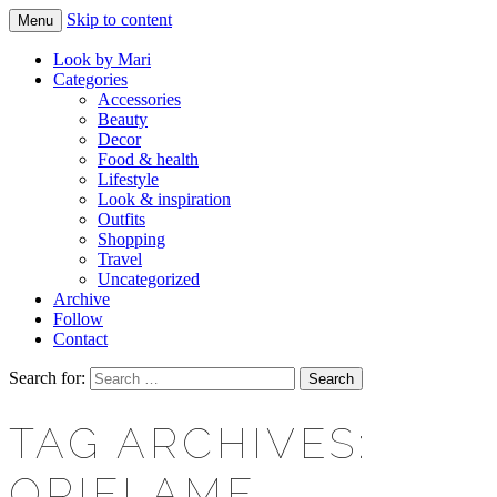
Skip to content
Menu
Makeup & beauty blog
LOOK BY MARI
Look by Mari
Categories
Accessories
Beauty
Decor
Food & health
Lifestyle
Look & inspiration
Outfits
Shopping
Travel
Uncategorized
Archive
Follow
Contact
Search for:
TAG ARCHIVES:
ORIFLAME