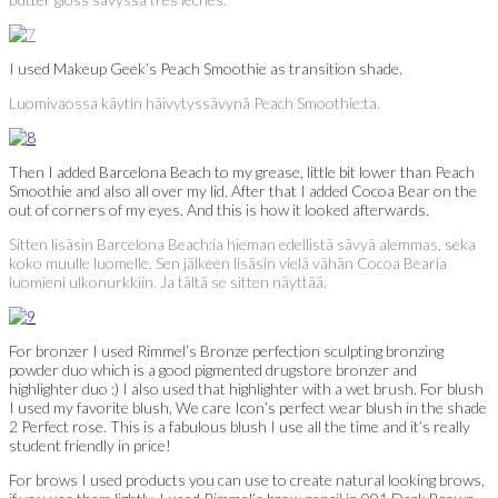
I used Makeup Geek’s Peach Smoothie as transition shade.
Luomivaossa käytin häivytyssävynä Peach Smoothie:ta.
Then I added Barcelona Beach to my grease, little bit lower than Peach
Smoothie and also all over my lid. After that I added Cocoa Bear on the
out of corners of my eyes. And this is how it looked afterwards.
Sitten lisäsin Barcelona Beach:ia hieman edellistä sävyä alemmas, seka
koko muulle luomelle. Sen jälkeen lisäsin vielä vähän Cocoa Bearia
luomieni ulkonurkkiin. Ja tältä se sitten näyttää.
For bronzer I used Rimmel’s Bronze perfection sculpting bronzing
powder duo which is a good pigmented drugstore bronzer and
highlighter duo :) I also used that highlighter with a wet brush. For blush
I used my favorite blush, We care Icon’s perfect wear blush in the shade
2 Perfect rose. This is a fabulous blush I use all the time and it’s really
student friendly in price!
For brows I used products you can use to create natural looking brows,