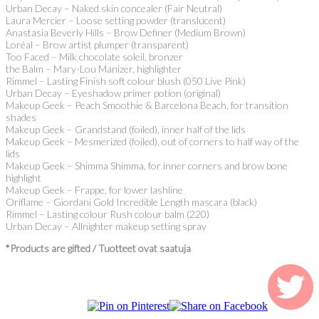
Urban Decay – Naked skin concealer (Fair Neutral)
Laura Mercier – Loose setting powder (translucent)
Anastasia Beverly Hills – Brow Definer (Medium Brown)
Loréal – Brow artist plumper (transparent)
Too Faced – Milk chocolate soleil, bronzer
the Balm – Mary-Lou Manizer, highlighter
Rimmel – Lasting Finish soft colour blush (050 Live Pink)
Urban Decay – Eyeshadow primer potion (original)
Makeup Geek – Peach Smoothie & Barcelona Beach, for transition
shades
Makeup Geek – Grandstand (foiled), inner half of the lids
Makeup Geek – Mesmerized (foiled), out of corners to half way of the
lids
Makeup Geek – Shimma Shimma, for inner corners and brow bone
highlight
Makeup Geek – Frappe, for lower lashline
Oriflame – Giordani Gold Incredible Length mascara (black)
Rimmel – Lasting colour Rush colour balm (220)
Urban Decay – Allnighter makeup setting spray
*Products are gifted / Tuotteet ovat saatuja