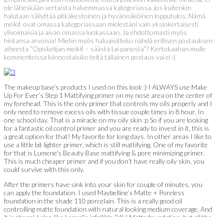
ole läheskään vertaista halvemmassa kategoriassa, jos kuitenkin
halutaan säilyttää pitkäkestoinen ja hyvännäköinen lopputulos. Nämä
meikit ovat omassa kategoriassaan mielestäni vain yksinkertaisesti
ylivoimaisia ja aivan omassa luokassaan. Ja ehdottomasti myös
hintansa arvoisia! Mietin myös haluaisitteko nähdä erillisen postauksen
aiheesta ”Opiskelijan meikit – säästä tai panosta”? Kertokaahan mulle
kommenteissa kiinnostaisiko teitä tällainen postaus vai ei :)
The makeup base’s products I used on this look :) I ALWAYS use Make
Up For Ever’s Step 1 Mattifying primer on my nose area on the center of
my forehead. This is the only primer that controls my oils properly and I
only need to remove excess oils with tissue couple times in 8 hour. In
one school day. That is a miracle on my oily skin :p So if you are looking
for a fantastic oil control primer and you are ready to invest in it, this is
a great option for that! My favorite for long days. In other areas I like to
use a little bit lighter primer, which is still mattifying. One of my favorite
for that is Lumene’s Beauty Base mattifying & pore minimizing primer.
This is much cheaper primer and if you don’t have really oily skin, you
could survive with this only.
After the primers have sink into your skin for couple of minutes, you
can apply the foundation. I used Maybelline’s Matte + Poreless
foundation in the shade 110 porcelain. This is a really good oil
controlling matte foundation with natural looking medium coverage. And