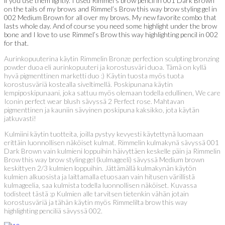
if you use them lightly. I used Rimmel’s brow pencil in 001 Dark Brown
on the tails of my brows and Rimmel’s Brow this way brow styling gel in
002 Medium Brown for all over my brows. My new favorite combo that
lasts whole day. And of course you need some highlight under the brow
bone and I love to use Rimmel’s Brow this way highlighting pencil in 002
for that.
Aurinkopuuterina käytin Rimmelin Bronze perfection sculpting bronzing
powder duoa eli aurinkopuuteri ja korostusväri duoa. Tämä on kyllä
hyvä pigmenttinen marketti duo :) Käytin tuosta myös tuota
korostusväriä kostealla siveltimellä. Poskipunana käytin
lempiposkipunaani, joka sattuu myös olemaan todella edullinen, We care
Iconin perfect wear blush sävyssä 2 Perfect rose. Mahtavan
pigmenttinen ja kauniin sävyinen poskipuna kaksikko, jota käytän
jatkuvasti!
Kulmiini käytin tuotteita, joilla pystyy kevyesti käytettynä luomaan
erittäin luonnollisen näköiset kulmat. Rimmelin kulmakynä sävyssä 001
Dark Brown vain kulmieni loppuihin häivyttäen keskelle päin ja Rimmelin
Brow this way brow styling gel (kulmageeli) sävyssä Medium brown
keskittyen 2/3 kulmien loppuihin. Jättämällä kulmakynän käytön
kulmien alkuosista ja laittamalla etuosaan vain hitusen värillistä
kulmageelia, saa kulmista todella luonnollisen näköiset. Kuvassa
todisteet tästä :p Kulmien alle tarvitsen tietenkin vähän jotain
korostusväriä ja tähän käytin myös Rimmelilta brow this way
highlighting penciliä sävyssä 002.