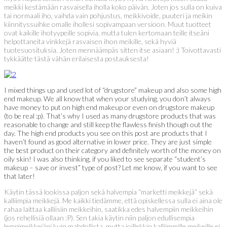
meikki kestämään rasvaisella iholla koko päivän. Joten jos sulla on kuiva
tai normaali iho, vaihda vain pohjustus, meikkivoide, puuteri ja meikin
kiinnityssuihke omalle ihollesi sopivampaan versioon. Muut tuotteet
ovat kaikille ihotyypeille sopivia, mutta tulen kertomaan teille itseäni
helpottaneita vinkkejä rasvaisen ihon meikille, sekä hyviä
tuotesuosituksia. Joten mennäämpäs sitten itse asiaan! :) Toivottavasti
tykkäätte tästä vähän erilaisesta postauksesta!
I mixed things up and used lot of “drugstore” makeup and also some high
end makeup. We all know that when your studying, you don’t always
have money to put on high end makeup or even on drugstore makeup
(to be real :p). That’s why I used as many drugstore products that was
reasonable to change and still keep the flawless finish though out the
day. The high end products you see on this post are products that I
haven’t found as good alternative in lower price. They are just simple
the best product on their category and definitely worth of the money on
oily skin! I was also thinking, if you liked to see separate “student’s
makeup – save or invest” type of post? Let me know, if you want to see
that later!
Käytin tässä lookissa paljon sekä halvempia “marketti meikkejä” sekä
kalliimpia meikkejä. Me kaikki tiedämme, että opiskellessa sulla ei aina ole
rahaa laittaa kalliisiin meikkeihin, saatikka edes halvempiin meikkeihin
(jos rehellisiä ollaan :P). Sen takia käytin niin paljon edullisempia
lempimeikkejäni kuin mahdollista, mutta joillekkin kalliimmille meikeille ei