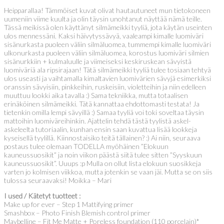
Heipparallaa! Tämmöiset kuvat olivat hautautuneet mun tietokoneen
uumeniin viime kuulta ja olin täysin unohtanut näyttää nämä teille.
Tässä meikissä olen käyttänyt silmämeikki tyyliä, jota käytän useinten
ulos mennessäni. Kaksi häivytyssävyä, vaaleampi kimalle luomiväri
sisänurkasta puoleen väliin silmäluomea, tummempi kimalle luomiväri
ulkonurkasta puoleen väliin silmäluomea, korostus luomiväri silmien
sisänurkkiin + kulmaluulle ja viimeiseksi keskiruskean sävyistä
luomiväriä ala ripsirajaan! Tätä silmämeikki tyyliä tulee tosiaan tehtyä
ulos useasti ja vaihtamalla kimaltavien luomivärien sävyjä esimerkiksi
oranssin sävyisiin, pinkkeihin, ruskeisiin, violetteihin ja niin edelleen
muuttuu lookki aika tavalla :) Sama tekniikka, mutta totaalisen
erinäköinen silmämeikki. Tätä kannattaa ehdottomasti testata! Ja
tietenkin omilla lempi sävyillä :) Samaa tyyliä voi toki soveltaa täysin
mattoihin luomiväreihinkin. Ajattelin tehdä tästä tyylistä askel-
askeleelta tutoriaalin, kunhan ensin saan kuvattua lisää lookkeja
kyseisellä tyylillä. Kiinnostaisiko teitä tällainen? :) Ai niin, seuraava
postaus tulee olemaan TODELLA myöhäinen ”Elokuun
kauneussuosikit” ja noin viikon päästä siitä tulee sitten ”Syyskuun
kauneussuosikit”. Uuups :p Mulla on ollut lista elokuun suosikkeja
varten jo kolmisen viikkoa, mutta jotenkin se vaan jäi. Mutta se on siis
tulossa seuraavaksi! Moikka – Mari
I used / Kätetyt tuotteet :
Make up for ever – Step 1 Mattifying primer
Smashbox – Photo Finish Blemish control primer
Maybelline – Fit Me Matte + Poreless foundation (110 porcelain)*