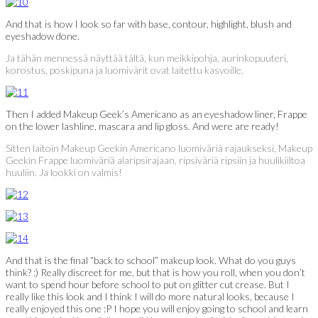
And that is how I look so far with base, contour, highlight, blush and
eyeshadow done.
Ja tähän mennessä näyttää tältä, kun meikkipohja, aurinkopuuteri,
korostus, poskipuna ja luomivärit ovat laitettu kasvoille.
Then I added Makeup Geek’s Americano as an eyeshadow liner, Frappe
on the lower lashline, mascara and lip gloss. And were are ready!
Sitten laitoin Makeup Geekin Americano luomiväriä rajaukseksi, Makeup
Geekin Frappe luomiväriä alaripsirajaan, ripsiväriä ripsiin ja huulikiiltoa
huuliin. Ja lookki on valmis!
And that is the final “back to school” makeup look. What do you guys
think? :) Really discreet for me, but that is how you roll, when you don’t
want to spend hour before school to put on glitter cut crease. But I
really like this look and I think I will do more natural looks, because I
really enjoyed this one :P I hope you will enjoy going to school and learn