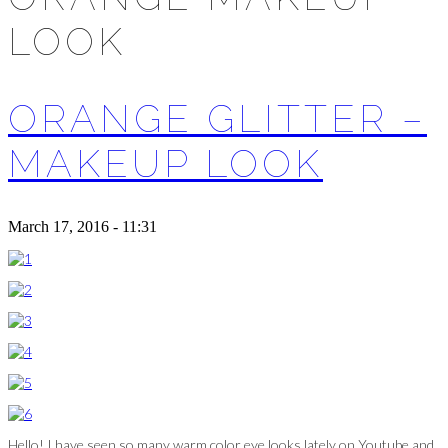
LOOK
ORANGE GLITTER –
MAKEUP LOOK
March 17, 2016 - 11:31
Hello! I have seen so many warm color eye looks lately on Youtube and