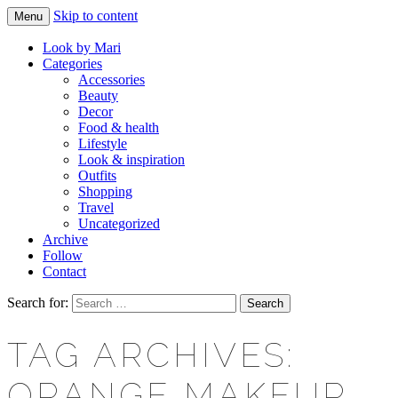
Skip to content
Menu
Makeup & beauty blog
LOOK BY MARI
Look by Mari
Categories
Accessories
Beauty
Decor
Food & health
Lifestyle
Look & inspiration
Outfits
Shopping
Travel
Uncategorized
Archive
Follow
Contact
Search for:
TAG ARCHIVES:
ORANGE MAKEUP