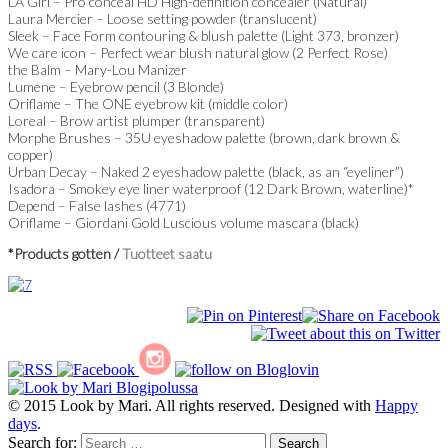
LA Girl – Pro conceal HD High-definition concealer (Natural)
Laura Mercier – Loose setting powder (translucent)
Sleek – Face Form contouring & blush palette (Light 373, bronzer)
We care icon – Perfect wear blush natural glow (2 Perfect Rose)
the Balm – Mary-Lou Manizer
Lumene – Eyebrow pencil (3 Blonde)
Oriflame – The ONE eyebrow kit (middle color)
Loreal – Brow artist plumper (transparent)
Morphe Brushes – 35U eyeshadow palette (brown, dark brown &
copper)
Urban Decay – Naked 2 eyeshadow palette (black, as an “eyeliner”)
Isadora – Smokey eye liner waterproof (12 Dark Brown, waterline)*
Depend – False lashes (4771)
Oriflame – Giordani Gold Luscious volume mascara (black)
*Products gotten /
Tuotteet saatu
© 2015 Look by Mari. All rights reserved. Designed with
Happy
days
.
Search for: