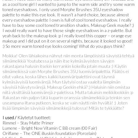
as a cool tone girl I wanted to jump to the warm side and try some warm
toned eyeshadows. I only used Morphe Brushes 35U eyeshadow
palette to make this eye look. It wasn’t a hard choice, because almost
every eyeshadow palette I own is full of cool toned eyeshadow. I really
have to buy some cool toned transition shades. Makeup Geek maybe? ;)
I would really want to have those single eyeshadows in a z-palette. But
yeah back to the makeup look :p I really loved this copper – orange eye
makeup and I did put on it on several nights, because it looked so good!
:) So more warm toned eye looks coming! What do you guys think?
Moikka! Olen lähiaikoina nähnyt niin monta lämpöisistä sävyistä tehtyä
silmämeikkiä Youtubessa ja näin itse kylmäsävyisten sävyjen
rakastajana halusin itsekin kerrankin kokeilla jotain muuta :) Käytin
silmämeikissä vain Morphe Brushes 35U luomiväripalettia. Päätös ei
ollut vaikea, koska lähes kaikki luomiväripalettini ovat täynnä
kylmäsävyisiä luomivärejä. Mun täytyisi ostaa vaaleita lämpimän
sävyisiä häivytysvärejä. Makeup Geekin ehkä? ;) Haluisin niin omistaa
niitä yksittäisiä luomivärejä z-paletissa. Mutta takaisin meikkilookkiin :p
Rakastan niin paljon tätä kuparin oranssia silmämeikkiä ja teinkin sen
useampana iltana putkeen, koska se vain näytti niin hyvältä! :) Joten
lisää lämpimän sävyisiä silmämeikkejä tulossa! Mitäs te tykkäätte?
I used /
Käytetyt tuotteet:
Rimmel – Stay Matte Primer
Lumene – Bright Now Vitamin C BB cream (00 Fair)
Oriflame – The ONE illuskin foundation (Porcelain)