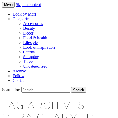
Skip to content
Menu
Makeup & beauty blog
LOOK BY MARI
Look by Mari
Categories
Accessories
Beauty
Decor
Food & health
Lifestyle
Look & inspiration
Outfits
Shopping
Travel
Uncategorized
Archive
Follow
Contact
Search for:
TAG ARCHIVES:
OFRA CHARMED