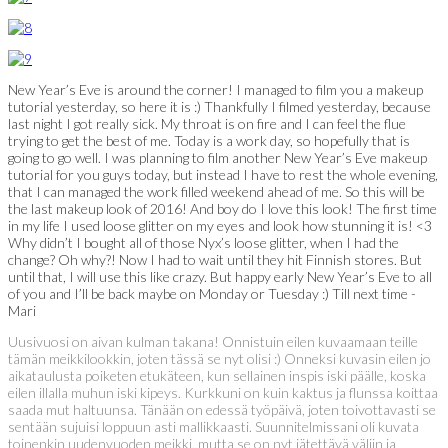
New Year’s Eve is around the corner! I managed to film you a makeup
tutorial yesterday, so here it is :) Thankfully I filmed yesterday, because
last night I got really sick. My throat is on fire and I can feel the flue
trying to get the best of me. Today is a work day, so hopefully that is
going to go well. I was planning to film another New Year’s Eve makeup
tutorial for you guys today, but instead I have to rest the whole evening,
that I can managed the work filled weekend ahead of me. So this will be
the last makeup look of 2016! And boy do I love this look! The first time
in my life I used loose glitter on my eyes and look how stunning it is! <3
Why didn’t I bought all of those Nyx’s loose glitter, when I had the
change? Oh why?! Now I had to wait until they hit Finnish stores. But
until that, I will use this like crazy. But happy early New Year’s Eve to all
of you and I’ll be back maybe on Monday or Tuesday :) Till next time -
Mari
Uusivuosi on aivan kulman takana! Onnistuin eilen kuvaamaan teille
tämän meikkilookkin, joten tässä se nyt olisi :) Onneksi kuvasin eilen jo
aikataulusta poiketen etukäteen, kun sellainen inspis iski päälle, koska
eilen illalla muhun iski kipeys. Kurkkuni on kuin kaktus ja flunssa koittaa
saada mut haltuunsa. Tänään on edessä työpäivä, joten toivottavasti se
sentään sujuisi loppuun asti mallikkaasti. Suunnitelmissani oli kuvata
toinenkin uudenvuoden meikki, mutta se on nyt jätettävä väliin ja