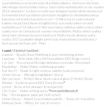
suunnitelmissa on levätä koko ilta töiden jälkeen. Vielä kun olisi koko
viikonloppu täynnä töiden tekoa. Joten tämä meikkilookki on siis vuoden
2016 viimeinen! Ja tämä on kyllä mun lemppari lookki tähän mennessä!
Ensimmäistä kertaa elämässäni käytin irtoglitteriä silmämeikissäni ja
katsokaa nyt kuinka kaunista se on! <3 Miksi mä en vaan ostanut
kaikkia sävyjä tästä Nyxin irtoglitteristä, kun mulla siihen oli vielä
mahdollisuus? Oi miksi en?! Nyt mun täytyy odottaa niiden ostoa siihen
saakka kun ne rantautuvat suomen myymälöihin. Mutta siihen saakka
tämä tulee olemaan kovassa käytössä. Mutta hyvää aikaista uutta
vuotta 2017 ja palailen blogin pariin taas maanantaina tai tiistaina :)
Seuraavaan kertaan asti - Mari
I used /
Käytetyt tuotteet :
Lumene – Beauty Base Matifying & pore minimizing primer
Lancôme – Teint Idole Ultra 24H foundation (005 Beige Ivoire)
L.A. Girl – Pro.conceal HD.high-definition concealer (Porcelain)
Maybelline – Matte Maker mattifying powder
Kat Von D – Shade & Light contour palette (subconscious)
Urban Decay – Afterglow highlighter (Aura)
We care icon – Perfect Wear blush natural glow (2 Perfect Rose)
Rimmel – Eyebrow pencil (001 Dark Brown)
*
Loréal – Brow artist plumper (transparent)
City Color – Matte setting spray
*from pastelbeauty.fi
Mac – Pro longwear paint pot (soft ochre)
Urban Decay – Naked 2 eyeshadow palette – Tease, for transition
Makeup Geek – Bitten, for out of corners