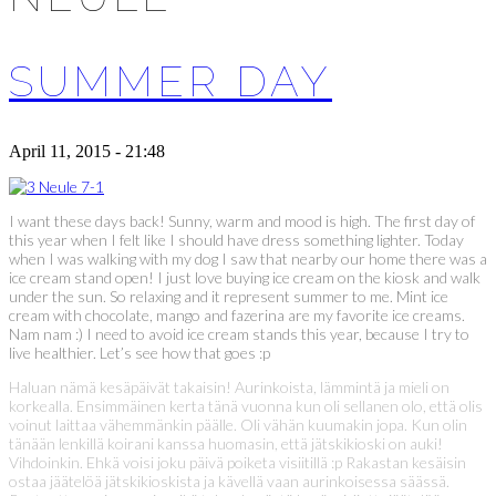
SUMMER DAY
April 11, 2015 - 21:48
I want these days back! Sunny, warm and mood is high. The first day of
this year when I felt like I should have dress something lighter. Today
when I was walking with my dog I saw that nearby our home there was a
ice cream stand open! I just love buying ice cream on the kiosk and walk
under the sun. So relaxing and it represent summer to me. Mint ice
cream with chocolate, mango and fazerina are my favorite ice creams.
Nam nam :) I need to avoid ice cream stands this year, because I try to
live healthier. Let’s see how that goes :p
Haluan nämä kesäpäivät takaisin! Aurinkoista, lämmintä ja mieli on
korkealla. Ensimmäinen kerta tänä vuonna kun oli sellanen olo, että olis
voinut laittaa vähemmänkin päälle. Oli vähän kuumakin jopa. Kun olin
tänään lenkillä koirani kanssa huomasin, että jätskikioski on auki!
Vihdoinkin. Ehkä voisi joku päivä poiketa visiitillä :p Rakastan kesäisin
ostaa jäätelöä jätskikioskista ja kävellä vaan aurinkoisessa säässä.