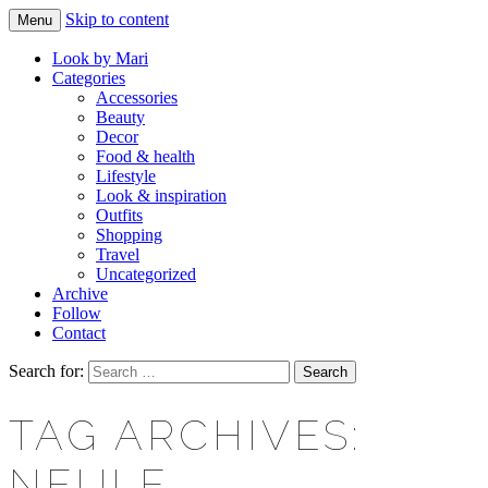
Skip to content
Menu
Makeup & beauty blog
LOOK BY MARI
Look by Mari
Categories
Accessories
Beauty
Decor
Food & health
Lifestyle
Look & inspiration
Outfits
Shopping
Travel
Uncategorized
Archive
Follow
Contact
Search for:
TAG ARCHIVES:
NEULE