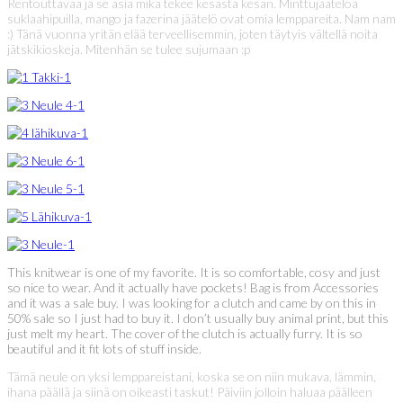
Rentouttavaa ja se asia mikä tekee kesästä kesän. Minttujäätelöä
suklaahipuilla, mango ja fazerina jäätelö ovat omia lemppareita. Nam nam
:) Tänä vuonna yritän elää terveellisemmin, joten täytyis vältellä noita
jätskikioskeja. Mitenhän se tulee sujumaan :p
This knitwear is one of my favorite. It is so comfortable, cosy and just
so nice to wear. And it actually have pockets! Bag is from Accessories
and it was a sale buy. I was looking for a clutch and came by on this in
50% sale so I just had to buy it. I don’t usually buy animal print, but this
just melt my heart. The cover of the clutch is actually furry. It is so
beautiful and it fit lots of stuff inside.
Tämä neule on yksi lemppareistani, koska se on niin mukava, lämmin,
ihana päällä ja siinä on oikeasti taskut! Päiviin jolloin haluaa päälleen