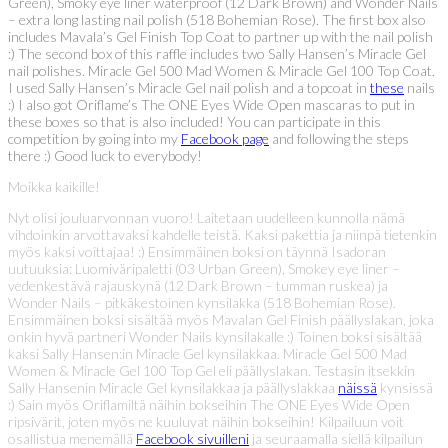
Green), Smoky eye liner waterproof (12 Dark Brown) and Wonder Nails
– extra long lasting nail polish (518 Bohemian Rose). The first box also
includes Mavala’s Gel Finish Top Coat to partner up with the nail polish
:) The second box of this raffle includes two Sally Hansen’s Miracle Gel
nail polishes. Miracle Gel 500 Mad Women & Miracle Gel 100 Top Coat.
I used Sally Hansen’s Miracle Gel nail polish and a topcoat in
these
nails
:) I also got Oriflame’s The ONE Eyes Wide Open mascaras to put in
these boxes so that is also included! You can participate in this
competition by going into my
Facebook page
and following the steps
there :) Good luck to everybody!
Moikka kaikille!
Nyt olisi jouluarvonnan vuoro! Laitetaan uudelleen kunnolla nämä
vihdoinkin arvottavaksi kahdelle teistä. Kaksi pakettia ja niinpä tietenkin
myös kaksi voittajaa! :) Ensimmäinen boksi on täynnä Isadoran
uutuuksia: Luomiväripaletti (03 Urban Green), Smokey eye liner –
vedenkestävä rajauskynä (12 Dark Brown – tumman ruskea) ja
Wonder Nails – pitkäkestoinen kynsilakka (518 Bohemian Rose).
Ensimmäinen boksi sisältää myös Mavalan Gel Finish päällyslakan, joka
onkin hyvä partneri Wonder Nails kynsilakalle :) Toinen boksi sisältää
kaksi Sally Hansen:in Miracle Gel kynsilakkaa. Miracle Gel 500 Mad
Women & Miracle Gel 100 Top Gel eli päällyslakan. Testasin itsekkin
Sally Hansenin Miracle Gel kynsilakkaa ja päällyslakkaa
näissä
kynsissä
:) Sain myös Oriflamiltä näihin bokseihin The ONE Eyes Wide Open
ripsivärit, joten myös ne kuuluvat näihin bokseihin! Kilpailuun voit
osallistua menemällä
Facebook sivuilleni
ja seuraamalla siellä kilpailun