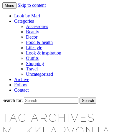
Skip to content
Menu
Makeup & beauty blog
LOOK BY MARI
Look by Mari
Categories
Accessories
Beauty
Decor
Food & health
Lifestyle
Look & inspiration
Outfits
Shopping
Travel
Uncategorized
Archive
Follow
Contact
Search for:
TAG ARCHIVES:
MEIKKI ARVONTA