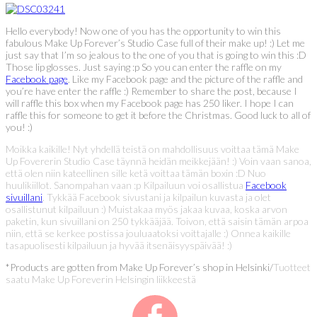
Hello everybody! Now one of you has the opportunity to win this
fabulous Make Up Forever’s Studio Case full of their make up! :) Let me
just say that I’m so jealous to the one of you that is going to win this :D
Those lip glosses. Just saying :p So you can enter the raffle on my
Facebook page
. Like my Facebook page and the picture of the raffle and
you’re have enter the raffle :) Remember to share the post, because I
will raffle this box when my Facebook page has 250 liker. I hope I can
raffle this for someone to get it before the Christmas. Good luck to all of
you! :)
Moikka kaikille! Nyt yhdellä teistä on mahdollisuus voittaa tämä Make
Up Fovererin Studio Case täynnä heidän meikkejään! :) Voin vaan sanoa,
että olen niin kateellinen sille ketä voittaa tämän boxin :D Nuo
huulikiillot. Sanompahan vaan :p Kilpailuun voi osallistua
Facebook
sivuillani
. Tykkää Facebook sivustani ja kilpailun kuvasta ja olet
osallistunut kilpailuun :) Muistakaa myös jakaa kuvaa, koska arvon
paketin, kun sivuillani on 250 tykkääjää. Toivon, että saisin tämän arpoa
niin, että se kerkee postissa jouluaatoksi voittajalle :) Onnea kaikille
tasapuolisesti kilpailuun ja hyvää itsenäisyyspäivää! :)
*Products are gotten from Make Up Forever’s shop in Helsinki/
Tuotteet
saatu Make Up Foreverin Helsingin liikkeestä