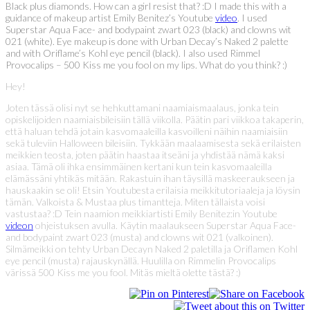
Black plus diamonds. How can a girl resist that? :D I made this with a
guidance of makeup artist Emily Benitez’s Youtube
video
. I used
Superstar Aqua Face- and bodypaint zwart 023 (black) and clowns wit
021 (white). Eye makeup is done with Urban Decay’s Naked 2 palette
and with Oriflame’s Kohl eye pencil (black). I also used Rimmel
Provocalips – 500 Kiss me you fool on my lips. What do you think? :)
Hey!
Joten tässä olisi nyt se hehkuttamani naamiaismaalaus, jonka tein
opiskelijoiden naamiaisbileisiin tällä viikolla. Päätin pari viikkoa takaperin,
että haluan tehdä jotain kasvomaaleilla kasvoilleni näihin naamiaisiin
sekä tuleviin Halloween bileisiin. Tykkään maalaamisesta sekä erilaisten
meikkien teosta, joten päätin haastaa itseäni ja yhdistää nämä kaksi
asiaa. Tämä oli ihka ensimmäinen kertani kun tein kasvomaaleilla
elämässäni yhtikäs mitään. Rakastuin ihan täysillä maskeeraukseen ja
hauskaakin se oli! Etsin Youtubesta erilaisia meikkitutoriaaleja ja löysin
tämän. Valkoista & Mustaa plus timantteja. Miten tällaista voisi
vastustaa? :D Tein naamion meikkiartisti Emily Benitez:in Youtube
videon
ohjeistuksen avulla. Käytin maalaukseen Superstar Aqua Face-
and bodypaint zwart 023 (musta) and clowns wit 021 (valkoinen).
Silmämeikki on tehty Urban Decayn Naked 2 paletilla ja Oriflamen Kohl
eye pencil (musta) rajauskynällä. Huulilla on Rimmelin Provocalips
värissä 500 Kiss me you fool. Mitäs mieltä olette tästä? :)