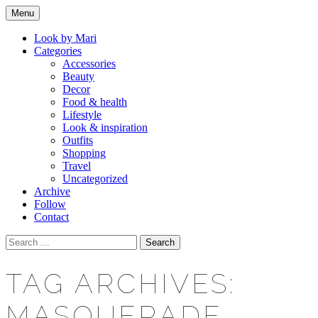
Skip
Menu
to
Makeup & beauty blog
LOOK BY MARI
content
Look by Mari
Categories
Accessories
Beauty
Decor
Food & health
Lifestyle
Look & inspiration
Outfits
Shopping
Travel
Uncategorized
Archive
Follow
Contact
Search
for:
TAG ARCHIVES:
MASQUERADE