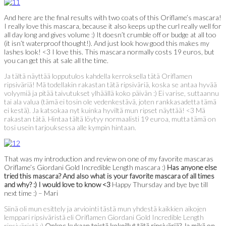
And here are the final results with two coats of this Oriflame’s mascara!
I really love this mascara, because it also keeps up the curl really well for
all day long and gives volume :) It doesn’t crumble off or budge at all too
(it isn’t waterproof thought!). And just look how good this makes my
lashes look! <3 I love this. This mascara normally costs 19 euros, but
you can get this at sale all the time.
Ja tältä näyttää lopputulos kahdella kerroksella tätä Oriflamen
ripsiväriä! Mä todellakin rakastan tätä ripsiväriä, koska se antaa hyvää
volyymiä ja pitää taivutukset ylhäällä koko päivän :) Ei varise, suttaannu
tai ala valua (tämä ei tosin ole vedenkestävä, joten rankkasadetta tämä
ei kestä). Ja katsokaa nyt kuinka hyviltä mun ripset näyttää! <3 Mä
rakastan tätä. Hintaa tältä löytyy normaalisti 19 euroa, mutta tämä on
tosi usein tarjouksessa alle kympin hintaan.
That was my introduction and review on one of my favorite mascaras
Oriflame’s Giordani Gold Incredible Length mascara :)
Has anyone else
tried this mascara? And also what is your favorite mascara of all times
and why? :) I would love to know <3
Happy Thursday and bye bye till
next time :) – Mari
Siinä oli mun esittely ja arviointi tästä mun yhdestä kaikkien aikojen
lemppari ripsiväristä eli Oriflamen Giordani Gold Incredible Length
ripsiväristä :)
Onkos kukaan teistä kokeillut tätä ripsiväriä? Ja mikä on