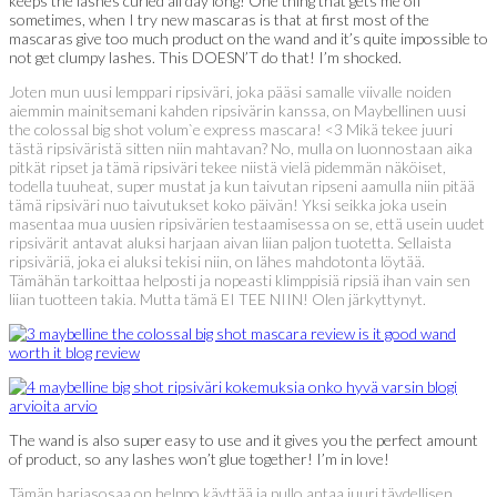
keeps the lashes curled all day long! One thing that gets me off
sometimes, when I try new mascaras is that at first most of the
mascaras give too much product on the wand and it’s quite impossible to
not get clumpy lashes. This DOESN’T do that! I’m shocked.
Joten mun uusi lemppari ripsiväri, joka pääsi samalle viivalle noiden
aiemmin mainitsemani kahden ripsivärin kanssa, on Maybellinen uusi
the colossal big shot volum`e express mascara! <3 Mikä tekee juuri
tästä ripsiväristä sitten niin mahtavan? No, mulla on luonnostaan aika
pitkät ripset ja tämä ripsiväri tekee niistä vielä pidemmän näköiset,
todella tuuheat, super mustat ja kun taivutan ripseni aamulla niin pitää
tämä ripsiväri nuo taivutukset koko päivän! Yksi seikka joka usein
masentaa mua uusien ripsivärien testaamisessa on se, että usein uudet
ripsivärit antavat aluksi harjaan aivan liian paljon tuotetta. Sellaista
ripsiväriä, joka ei aluksi tekisi niin, on lähes mahdotonta löytää.
Tämähän tarkoittaa helposti ja nopeasti klimppisiä ripsiä ihan vain sen
liian tuotteen takia. Mutta tämä EI TEE NIIN! Olen järkyttynyt.
The wand is also super easy to use and it gives you the perfect amount
of product, so any lashes won’t glue together! I’m in love!
Tämän harjasosaa on helppo käyttää ja pullo antaa juuri täydellisen