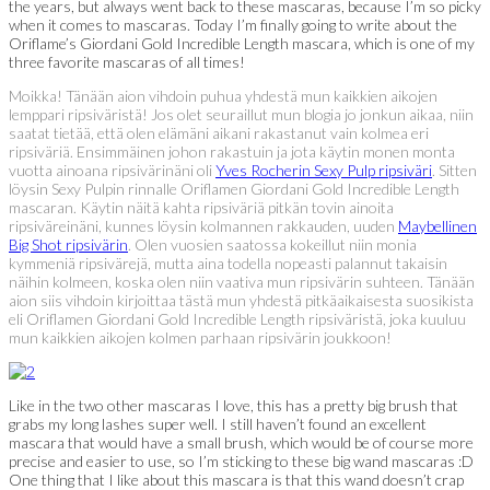
the years, but always went back to these mascaras, because I’m so picky
when it comes to mascaras. Today I’m finally going to write about the
Oriflame’s Giordani Gold Incredible Length mascara, which is one of my
three favorite mascaras of all times!
Moikka! Tänään aion vihdoin puhua yhdestä mun kaikkien aikojen
lemppari ripsiväristä! Jos olet seuraillut mun blogia jo jonkun aikaa, niin
saatat tietää, että olen elämäni aikani rakastanut vain kolmea eri
ripsiväriä. Ensimmäinen johon rakastuin ja jota käytin monen monta
vuotta ainoana ripsivärinäni oli
Yves Rocherin Sexy Pulp ripsiväri
. Sitten
löysin Sexy Pulpin rinnalle Oriflamen Giordani Gold Incredible Length
mascaran. Käytin näitä kahta ripsiväriä pitkän tovin ainoita
ripsiväreinäni, kunnes löysin kolmannen rakkauden, uuden
Maybellinen
Big Shot ripsivärin
. Olen vuosien saatossa kokeillut niin monia
kymmeniä ripsivärejä, mutta aina todella nopeasti palannut takaisin
näihin kolmeen, koska olen niin vaativa mun ripsivärin suhteen. Tänään
aion siis vihdoin kirjoittaa tästä mun yhdestä pitkäaikaisesta suosikista
eli Oriflamen Giordani Gold Incredible Length ripsiväristä, joka kuuluu
mun kaikkien aikojen kolmen parhaan ripsivärin joukkoon!
Like in the two other mascaras I love, this has a pretty big brush that
grabs my long lashes super well. I still haven’t found an excellent
mascara that would have a small brush, which would be of course more
precise and easier to use, so I’m sticking to these big wand mascaras :D
One thing that I like about this mascara is that this wand doesn’t crap