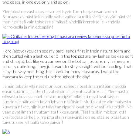
two coats, in one eye only and so on!
Ylempänä olevasta kuvasta näet hyvin tuon harjasosan koon :)
Seuraavaksi näytänkin teille vaihe vaiheelta miltä tämä ripsiväri näyttää
mun ripsissä vain toisessa silmässä, yhdellä kerroksella, kahdella
kerroksella ja niin edespäin!
Here (above) you can see my bare lashes first in their natural form and
then curled with a lash curler :) In the top picture my lashes look so sort
and straight, but like you can see on the bottom picture, my lashes are
actually quite long. They just want to stay straight without curling. That
is by the way one thing that I look for in my mascaras. I want the
mascara to keep the curl up throughout the day!
Tämän tekstin yllä näet mun luonnolliset ripset ilman mitään meikkiä
ensin suorina ja sitten taivutettuina ripsientaivuttimella :) Ylemmästä
olevasta kuvasta näet miltä mun ripset oikeasti näyttävät täysin
suorina ja näin ollen kovin lyhyen näköisinä. Mutta kuten alimmaisesta
kuvasta näkee, niin kun taivutan ripseni, ovat ne oikeasti aika pitkät. Ne
vaan ovat ilman taivuttamista tikkusuorat. Tästä tulikin mieleen, että
yksi todella tärkeä piirre jota etsin ripsiväriltä on se, että se pitää tuon
taivutuksen ylhäällä koko päivän!