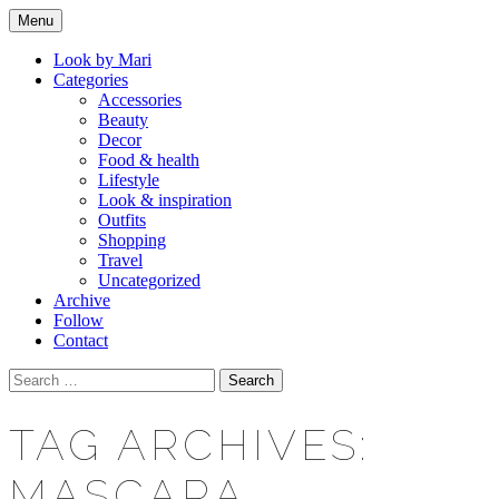
Skip
Menu
to
Makeup & beauty blog
LOOK BY MARI
content
Look by Mari
Categories
Accessories
Beauty
Decor
Food & health
Lifestyle
Look & inspiration
Outfits
Shopping
Travel
Uncategorized
Archive
Follow
Contact
Search
for:
TAG ARCHIVES:
MASCARA