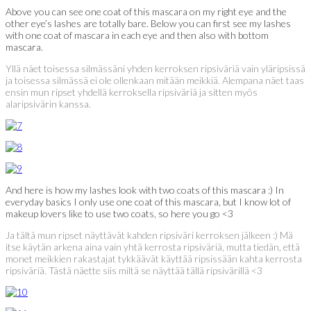
Above you can see one coat of this mascara on my right eye and the
other eye’s lashes are totally bare. Below you can first see my lashes
with one coat of mascara in each eye and then also with bottom
mascara.
Yllä näet toisessa silmässäni yhden kerroksen ripsiväriä vain yläripsissä
ja toisessa silmässä ei ole ollenkaan mitään meikkiä. Alempana näet taas
ensin mun ripset yhdellä kerroksella ripsiväriä ja sitten myös
alaripsivärin kanssa.
And here is how my lashes look with two coats of this mascara :) In
everyday basics I only use one coat of this mascara, but I know lot of
makeup lovers like to use two coats, so here you go <3
Ja tältä mun ripset näyttävät kahden ripsiväri kerroksen jälkeen :) Mä
itse käytän arkena aina vain yhtä kerrosta ripsiväriä, mutta tiedän, että
monet meikkien rakastajat tykkäävät käyttää ripsissään kahta kerrosta
ripsiväriä. Tästä näette siis miltä se näyttää tällä ripsivärillä <3