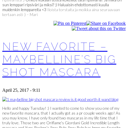
sun lemppari ripsiväri ja miksi? :) Haluaisin ehdottomasti kuulla
muidenkin lemppareita <3
Iloista torstaita ja moikka aina seuraavaan
kertaan asti :) – Mari
NEW FAVORITE –
MAYBELLINE’S BIG
SHOT MASCARA
April 25, 2017 - 9:11
Hello and happy Tuesday! :) I wanted to come to show you one of my
new favorite mascara, that I actually got as a pr couple weeks ago! As
you may know, I have only found two mascaras in my life time that I
truly love. Those two are Oriflame’s Giordani Gold Incredible Length
mascara and Yves Rocher’s Sexy Pulp. Sexy Pulp has been my favorite