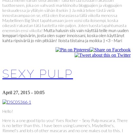
Mutta menin vähän sivuraiteille! Tällä kertaa tosiaan rakastuin
tuotteeseen, joka on vahvasti markkinoitu bloggaajien ja vloggaajien
keskuudessa ja yllätyin vähän itsekin :) Ja mikä tekee tästä vielä
innostavampaa on se, että olen itseasiassa tällä viikolla menossa
Maybellinen Big Shot tapahtumaan ja en voisi olla iloisempi, koska
oikeasti rakastan tätä tuotetta niin paljon. Joten tuosta tapahtumasta
enemmän ensi viikolla!
Mutta halusin siis vain näyttää teille mun uuden
lemppari ripsivärin, josta olen super innoissani, koska olen käyttänyt
kahta ripsiväriä jo niin pitkään! Iloista tiistaina ja moikka :) <3 - Mari
SEXY PULP
April 27, 2015 - 10:05
Hello!
Here is a one good tip to you! Yves Rocher – Sexy Pulp mascara. There
is no better than this. I have been using Lumene’s, Maybelline’s,
Rimmel’s and lots of other mascaras and no one makes out to this. I