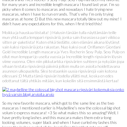
for many years and incredible length mascara I found last year. I’m so
picky when it comes to mascaras and nowadays I hate trying new
mascaras, when I have to run errands. That’s why I’m only trying
mascaras at home :D But this new mascara totally blew out my mine! I
didn’t have any expectations for this, when I first tried this!
Moikka ja hauskaa tiistaita! :) Halusin tänään tulla näyttämään teille
mun yhtä uutta lemppari ripsiväriä, jonka sain itseasiassa pari viikkoa
sitten pr-paketista! Kuten ehkä tiedätte, olen elämäni aikana löytänyt
vain kaksi ripsiväriä jota rakastan. Nuo kaksi ovat Oriflamen Giordani
Gold Incredible Length mascara ja Yves Rocherin Sexy Pulp. Sexy Pulp on
ollut mun lemppari jo useita vuosia ja Incredible length ripsivärin löysin
viime vuonna. Olen niin pikkutarkka ripsivärien suhteen ja nykyään jopa
vihaan testata ripsivärejä päivinä jolloin mulla on asioita hoidettavana
asunnon ulkopuolella. Siksi testaankin uusia ripsivärejä vain kotona
ollessani :D Mutta tämä ripsiväri todella yllätti mut, koska en edes
odottanut tältä yhtikäs mitään, kun kokeilin sitä ensimmäistä kertaa!
So my new favorite mascara, which got to the same line as the two
mascaras I mentioned earlier is Maybelline’s new the colossal big shot
volum´e express mascara! <3 So what makes this so amazing? Well, I
have pretty long lashes and this mascara makes them extra-long
looking, volumes, super black and when I have curled my lashes this