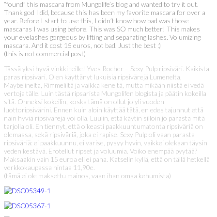
“found” this mascara from Mungolife’s blog and wanted to try it out.
Thank god I did, because this has been my favorite mascara for over a
year. Before I start to use this, I didn’t know how bad was those
mascaras I was using before. This was SO much better! This makes
your eyelashes gorgeous by lifting and separating lashes. Volumizing
mascara. And it cost 15 euros, not bad. Just the best :)
(this is not commercial post)
Tässä yksi hyvä vinkki teille! Yves Rocher – Sexy Pulp ripsiväri. Kaikista
paras ripsiväri. Olen käyttänyt lukuisia ripsivärejä Lumenelta,
Maybelinelta, Rimmeliltä ja vaikka keneltä, mutta mikään niistä ei vedä
vertoja tälle. Luin tästä ripsarista Mungolifen blogista ja päätin kokeilla
sitä. Onneksi kokeilin, koska tämä on ollut jo yli vuoden
luottoripsivärini. Ennen kuin aloin käyttää tätä, en edes tajunnut että
näin hyviä ripsivärejä voi olla. Luulin, että käytin silloin jo parasta mitä
tarjolla oli. En tiennyt, että oikeasti paakkuuntumatonta ripsiväriä on
olemassa, sekä ripsiväriä, joka ei rapise. Sexy Pulp oli vaan parasta
ripsiväriä: ei paakkuunnu, ei varise, pysyy hyvin, vaikkei olekaan täysin
veden kestävä. Erotellut ripset ja voluumia. Voiko enempää pyytää?
Maksaakin vain 15 euroa eli ei paha. Katselin kyllä, että on tällä hetkellä
verkkokaupassa hintaa 11,90e.
(tämä ei ole maksettu mainos, vaan ihan omaa kehumista)