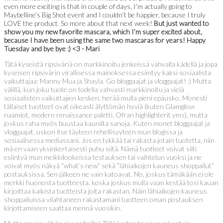
even more exciting is that in couple of days, I’m actually going to
Maybelline’s Big Shot event and I couldn’t be happier, because I truly
LOVE the product. So more about that next week!
But just wanted to
show you my new favorite mascara, which I’m super excited about,
because I have been using the same two mascaras for years! Happy
Tuesday and bye bye :) <3 - Mari
Tätä kyseistä ripsiväriä on markkinoitu jenkeissä vahvalla kädellä ja jopa
kyseisen ripsivärin virallisessa mainoksessa esiintyy kaksi sosiaalista
vaikuttajaa: Manny Mua ja Shayla. Go bloggaajat ja vloggaajat! :) Mutta
välillä, kun joku tuote on todella vahvasti markkinoitu ja vielä
sosiaalisten vaikuttajien kesken, herää mulla pieni epäusko. Monesti
tällaiset tuotteet ovat oikeasti älyttömän hyviä (kuten Glamglow
naamiot, modern renaissance paletti, Ofran highlighterit yms), mutta
joskus raha myös buustaa kauniita sanoja. Kuten monet bloggaajat ja
vloggaajat, uskon itse täyteen rehellisyyteen mun blogissa ja
sosiaalisessa mediassani. Jos en tykkää tai rakasta jotain tuotetta, niin
mä en vaan yksinkertaisesti puhu siitä. Nämä tuotteet voivat silti
esiintyä mun meikkilookeissa testauksen tai vaihtelun vuoksi ja ne
voivat myös näkyä ”what’s new” sekä ”lähiaikojen kauneus shoppailut”
postauksissa. Sen jälkeen ne vain katoavat. No, joskus tämäkään ei ole
merkki huonosta tuotteesta, koska joskus mulla vaan kestää tosi kauan
kirjoittaa kaikista tuotteista joita rakastan. Näin lähiaikojen kauneus
shoppailuissa vilahtaneen rakastamani tuotteen oman postauksen
kirjottamiseen saattaa mennä vuosikin.