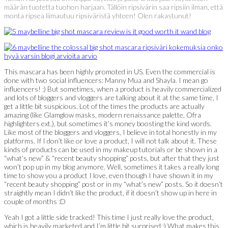
määrän tuotetta tuohon harjaan. Tällöin ripsivärin saa ripsiin ilman, että
monta ripsea liimautuu ripsiväristä yhteen! Olen rakastunut!
This mascara has been highly promoted in US. Even the commercial is
done with two social influencers: Manny Mua and Shayla. I mean go
influencers! :) But sometimes, when a product is heavily commercialized
and lots of bloggers and vloggers are talking about it at the same time, I
get a little bit suspicious. Lot of the times the products are actually
amazing (like Glamglow masks, modern renaissance palette, Ofra
highlighters ext.), but sometimes it’s money boosting the kind words.
Like most of the bloggers and vloggers, I believe in total honestly in my
platforms. If I don’t like or love a product, I will not talk about it. These
kinds of products can be used in my makeup tutorials or be shown in a
“what’s new” & “recent beauty shopping” posts, but after that they just
won’t pop up in my blog anymore. Well, sometimes it takes a really long
time to show you a product I love, even though I have shown it in my
“recent beauty shopping” post or in my “what’s new” posts. So it doesn’t
straightly mean I didn’t like the product, if it doesn’t show up in here in
couple of months :D
Yeah I got a little side tracked! This time I just really love the product,
which is heavily marketed and I’m little bit surprised :) What makes this