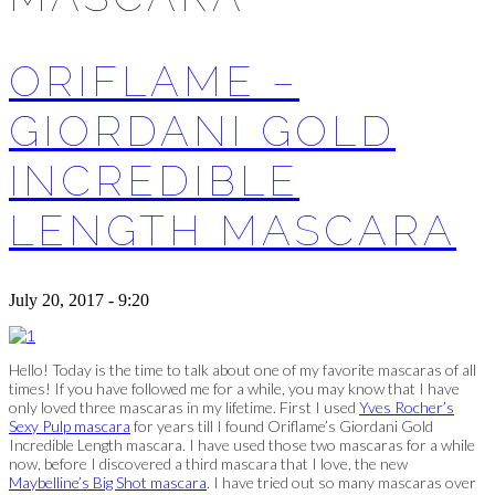
ORIFLAME –
GIORDANI GOLD
INCREDIBLE
LENGTH MASCARA
July 20, 2017 - 9:20
Hello! Today is the time to talk about one of my favorite mascaras of all
times! If you have followed me for a while, you may know that I have
only loved three mascaras in my lifetime. First I used
Yves Rocher’s
Sexy Pulp mascara
for years till I found Oriflame’s Giordani Gold
Incredible Length mascara. I have used those two mascaras for a while
now, before I discovered a third mascara that I love, the new
Maybelline’s Big Shot mascara
. I have tried out so many mascaras over