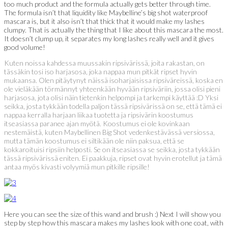
too much product and the formula actually gets better through time.
The formula isn’t that liquidity like Maybelline’s big shot waterproof
mascara is, but it also isn’t that thick that it would make my lashes
clumpy. That is actually the thing that I like about this mascara the most.
It doesn’t clump up, it separates my long lashes really well and it gives
good volume!
Kuten noissa kahdessa muussakin ripsivärissä, joita rakastan, on
tässäkin tosi iso harjasosa, joka nappaa mun pitkät ripset hyvin
mukaansa. Olen pitäytynyt näissä isoharjaisissa ripsiväreissä, koska en
ole vieläkään törmännyt yhteenkään hyvään ripsiväriin, jossa olisi pieni
harjasosa, jota olisi näin tietenkin helpompi ja tarkempi käyttää :D Yksi
seikka, josta tykkään todella paljon tässä ripsivärissä on se, että tämä ei
nappaa kerralla harjaan liikaa tuotetta ja ripsivärin koostumus
itseasiassa paranee ajan myötä. Koostumus ei ole kovinkaan
nestemäistä, kuten Maybellinen Big Shot vedenkestävässä versiossa,
mutta tämän koostumus ei siltikään ole niin paksua, että se
kokkaroituisi ripsiin helposti. Se on itseasiassa se seikka, josta tykkään
tässä ripsivärissä eniten. Ei paakkuja, ripset ovat hyvin erotellut ja tämä
antaa myös kivasti volyymiä mun pitkille ripsille!
Here you can see the size of this wand and brush :) Next I will show you
step by step how this mascara makes my lashes look with one coat, with