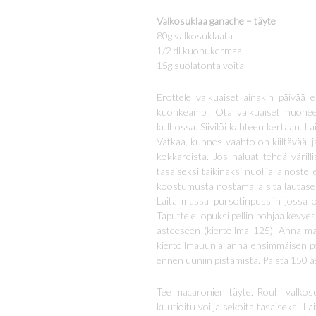
Valkosuklaa ganache – täyte
80g valkosuklaata
1/2 dl kuohukermaa
15g suolatonta voita
Erottele valkuaiset ainakin päivää
kuohkeampi. Ota valkuaiset huonee
kulhossa. Siivilöi kahteen kertaan. L
Vatkaa, kunnes vaahto on kiiltävää, 
kokkareista. Jos haluat tehdä värill
tasaiseksi taikinaksi nuolijalla noste
koostumusta nostamalla sitä lautasel
Laita massa pursotinpussiin jossa on 
Taputtele lopuksi pellin pohjaa kevyes
asteeseen (kiertoilma 125). Anna ma
kiertoilmauunia anna ensimmäisen pel
ennen uuniin pistämistä. Paista 150 a
Tee macaronien täyte. Rouhi valkos
kuutioitu voi ja sekoita tasaiseksi. 