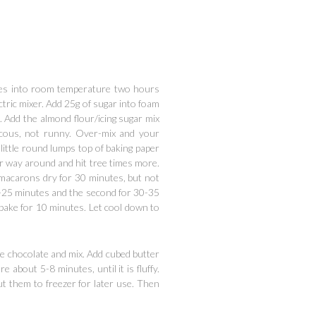
hites into room temperature two hours
ectric mixer. Add 25g of sugar into foam
d. Add the almond flour/icing sugar mix
scous, not runny. Over-mix and your
little round lumps top of baking paper
her way around and hit tree times more.
macarons dry for 30 minutes, but not
20-25 minutes and the second for 30-35
bake for 10 minutes. Let cool down to
te chocolate and mix. Add cubed butter
 about 5-8 minutes, until it is fluffy.
put them to freezer for later use. Then