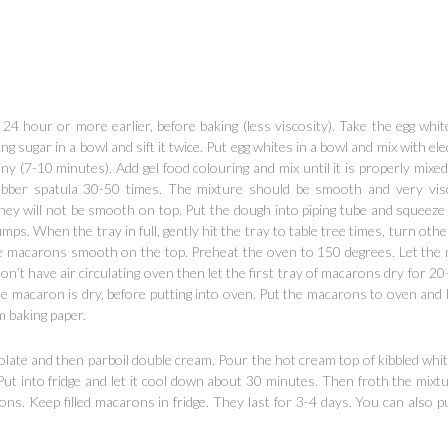
ge 24 hour or more earlier, before baking (less viscosity). Take the egg w
ng sugar in a bowl and sift it twice. Put egg whites in a bowl and mix with el
ny (7-10 minutes). Add gel food colouring and mix until it is properly mixe
 rubber spatula 30-50 times. The mixture should be smooth and very vi
they will not be smooth on top. Put the dough into piping tube and squeeze 
mps. When the tray in full, gently hit the tray to table tree times, turn ot
e macarons smooth on the top. Preheat the oven to 150 degrees. Let the 
don’t have air circulating oven then let the first tray of macarons dry for 
he macaron is dry, before putting into oven. Put the macarons to oven and 
 baking paper.
ocolate and then parboil double cream. Pour the hot cream top of kibbled whi
ut into fridge and let it cool down about 30 minutes. Then froth the mixture
rons. Keep filled macarons in fridge. They last for 3-4 days. You can also 