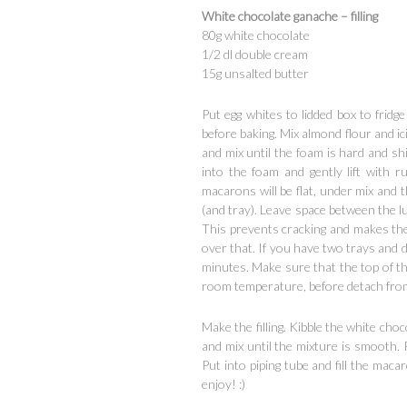
White chocolate ganache – filling
80g white chocolate
1/2 dl double cream
15g unsalted butter
Put egg whites to lidded box to frid
before baking. Mix almond flour and ici
and mix until the foam is hard and shi
into the foam and gently lift with
macarons will be flat, under mix and 
(and tray). Leave space between the lu
This prevents cracking and makes th
over that. If you have two trays and 
minutes. Make sure that the top of t
room temperature, before detach from
Make the filling. Kibble the white ch
and mix until the mixture is smooth. P
Put into piping tube and fill the maca
enjoy! :)