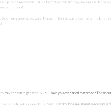
siin ja täytä macaronit. Säilytä täytettyjä macaroneja jääkaapissa. Ne säily
un nauttimaan! :)
n. Se on englanniksi, mutta siitä näet miltä näyttää oikeanlainen taikina ja
:)
with milk chocolate ganache. NAM!
Have you ever tried macarons? These cute l
acaroneja maitosuklaa ganachella. NAM!
Oletko ikinä maistanut macaroneja? Nä