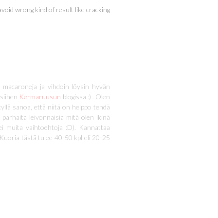
void wrong kind of result like cracking
 macaroneja ja vihdoin löysin hyvän
 siihen
Kermaruusun
blogissa :) . Olen
yllä sanoa, että niitä on helppo tehdä
parhaita leivonnaisia mitä olen ikinä
ei muita vaihtoehtoja :D). Kannattaa
Kuoria tästä tulee 40-50 kpl eli 20-25