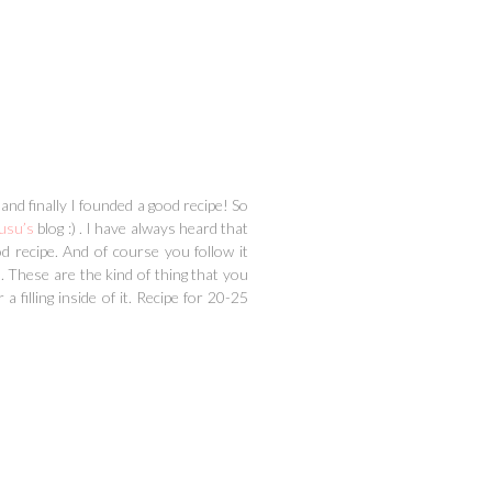
and finally I founded a good recipe! So
usu’s
blog :) . I have always heard that
d recipe. And of course you follow it
d. These are the kind of thing that you
 filling inside of it. Recipe for 20-25