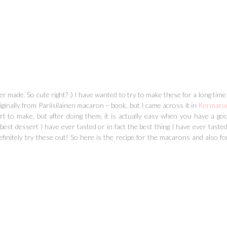
r made. So cute right? :) I have wanted to try to make these for a long time 
riginally from Pariisilainen macaron – book, but I came across it in
Kermaru
rt to make, but after doing them, it is actually easy when you have a goo
 best dessert I have ever tasted or in fact the best thing I have ever taste
initely try these out! So here is the recipe for the macarons and also for a