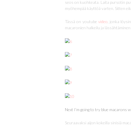
seos on kuohkeata. Laita pursotin pus
myöhempää käyttöä varten. Sitten eik
Tässä on youtube
video
, jonka löysi
macaronien halkeilu ja lässähtäminen 
Next I’m going to try blue macarons 
Seuraavaksi aijon kokeilla sinisiä m