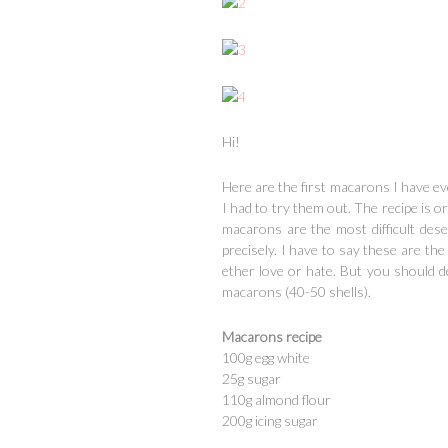
Hi!
Here are the first macarons I have eve
I had to try them out. The recipe is o
macarons are the most difficult dese
precisely. I have to say these are the
ether love or hate. But you should def
macarons (40-50 shells).
Macarons recipe
100g egg white
25g sugar
110g almond flour
200g icing sugar