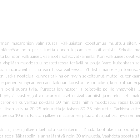
 ennen macaronien valmistusta. Valkuaisten koostumus muuttuu siten, 
nlämpöön noin paria tuntia ennen leipomisen aloittamista. Sekoita ma
aita kulhoon valkuaiset, vaahdota sähkövatkaimella. Kun valkuaiset ovat vaa
ja vispilään muodostuu nostettaessa teräviä huippuja. Varo kuitenkaan se
isiä macaroneita, lisää väri tässä vaiheessa. Yhdistä manteli- ja tomus
llen. Jatka nostelua, kunnes taikina on hyvin sekoittunut, muttei kuitenkaan 
le pienen ympyrän verran. Taikinan koostumus on oikea, kun pintaan ei jää
pieni suora tylla. Pursota leivinpaperilla peitetylle pellille ympyröitä.
ti pöytää vasten, jotta macaronit asettuisivat kauniisti ja mahdolliset ilma
caronien kuivahtaa pöydällä 30 min, jotta niihin muodostuu rapea kuori 
lillisen kuivua 20-25 minuuttia ja toisen 30-35 minuuttia. Tarkista kuit
steessa 10 min. Paiston jälkeen macaronien pitää antaa jäähtyä hyvin ennen 
uklaa ja sen jälkeen kiehauta kuohukerma. Kaada kuohukerma rouhitun va
Laita seos jääkaappiin ja anna jäähtyä noin 30 minuuttia. Vaahdota seosta 