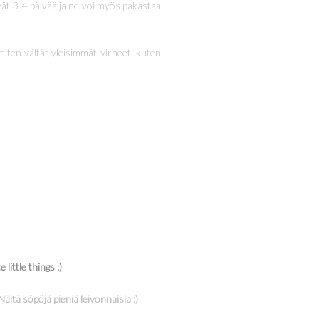
vät 3-4 päivää ja ne voi myös pakastaa
 miten vältät yleisimmät virheet, kuten
ittle things :)
itä söpöjä pieniä leivonnaisia :)