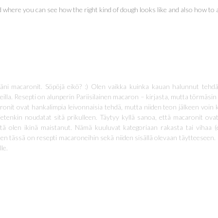
 where you can see how the right kind of dough looks like and also how to a
äni macaronit. Söpöjä eikö? :) Olen vaikka kuinka kauan halunnut tehdä
eilla. Resepti on alunperin Pariisilainen macaron – kirjasta, mutta törmäsin
nit ovat hankalimpia leivonnaisia tehdä, mutta niiden teon jälkeen voin k
etenkin noudatat sitä prikulleen. Täytyy kyllä sanoa, että macaronit ovat 
tä olen ikinä maistanut. Nämä kuuluvat kategoriaan rakasta tai vihaa (
ten tässä on resepti macaroneihin sekä niiden sisällä olevaan täytteeseen. 
le.