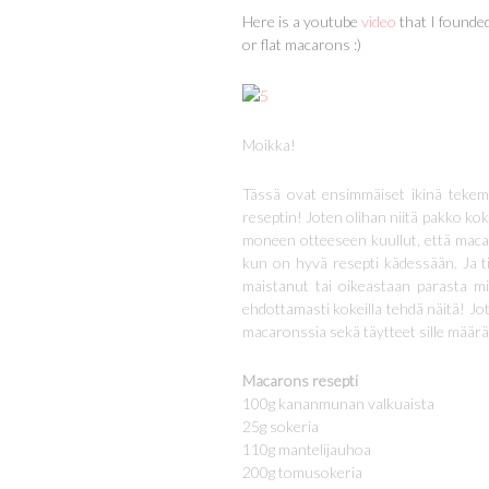
Here is a youtube
video
that I founded
or flat macarons :)
Moikka!
Tässä ovat ensimmäiset ikinä tekem
reseptin! Joten olihan niitä pakko kok
moneen otteeseen kuullut, että macaro
kun on hyvä resepti kädessään. Ja ti
maistanut tai oikeastaan parasta mi
ehdottamasti kokeilla tehdä näitä! Jo
macaronssia sekä täytteet sille määräl
Macarons resepti
100g kananmunan valkuaista
25g sokeria
110g mantelijauhoa
200g tomusokeria