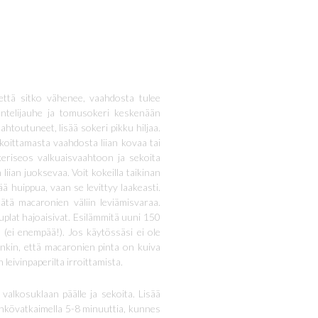
että sitko vähenee, vaahdosta tulee
ntelijauhe ja tomusokeri keskenään
htoutuneet, lisää sokeri pikku hiljaa.
koittamasta vaahdosta liian kovaa tai
okeriseos valkuaisvaahtoon ja sekoita
liian juoksevaa. Voit kokeilla taikinan
 huippua, vaan se levittyy laakeasti.
 Jätä macaronien väliin leviämisvaraa.
kuplat hajoaisivat. Esilämmitä uuni 150
(ei enempää!). Jos käytössäsi ei ole
enkin, että macaronien pinta on kuiva
leivinpaperilta irroittamista.
lkosuklaan päälle ja sekoita. Lisää
sähkövatkaimella 5-8 minuuttia, kunnes