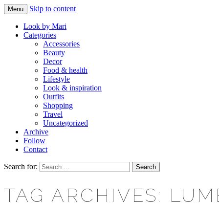
Skip to content
Menu
Makeup & beauty blog
LOOK BY MARI
Look by Mari
Categories
Accessories
Beauty
Decor
Food & health
Lifestyle
Look & inspiration
Outfits
Shopping
Travel
Uncategorized
Archive
Follow
Contact
Search for:
TAG ARCHIVES: LU