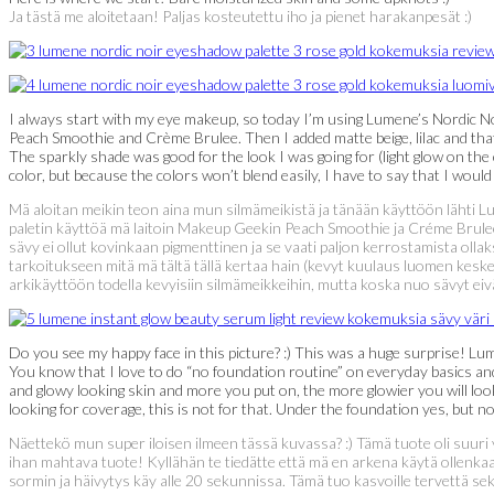
Ja tästä me aloitetaan! Paljas kosteutettu iho ja pienet harakanpesät :)
I always start with my eye makeup, so today I’m using Lumene’s Nordic Noi
Peach Smoothie and Crème Brulee. Then I added matte beige, lilac and that s
The sparkly shade was good for the look I was going for (light glow on the c
color, but because the colors won’t blend easily, I have to say that I would
Mä aloitan meikin teon aina mun silmämeikistä ja tänään käyttöön lähti L
paletin käyttöä mä laitoin Makeup Geekin Peach Smoothie ja Créme Brulee s
sävy ei ollut kovinkaan pigmenttinen ja se vaati paljon kerrostamista oll
tarkoitukseen mitä mä tältä tällä kertaa hain (kevyt kuulaus luomen keskell
arkikäyttöön todella kevyisiin silmämeikkeihin, mutta koska nuo sävyt eiv
Do you see my happy face in this picture? :) This was a huge surprise! Lume
You know that I love to do “no foundation routine” on everyday basics and 
and glowy looking skin and more you put on, the more glowier you will look. S
looking for coverage, this is not for that. Under the foundation yes, but no
Näettekö mun super iloisen ilmeen tässä kuvassa? :) Tämä tuote oli suuri
ihan mahtava tuote! Kyllähän te tiedätte että mä en arkena käytä ollenkaa
sormin ja häivytys käy alle 20 sekunnissa. Tämä tuo kasvoille tervettä sek