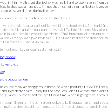
as right in my alley, but the lipstick was really hard to apply evenly from t
do. So that was a huge plus. I’m not that much of a normal lipstick lover, bec
reapplied several times during the day.
ow you can see some photos of the finished look :)
niversal shade, joka tuntui huulilla hyvältä ja kosteuttavalta. Ei mitenkään 
 matte lipstick mattaista huulipunaa sävyssä 1 Twilight Moment. Sävy oli 
vaadittiin kaksi tämän pigmentin saamiseksi. Tämä huulipuna ei tarttunut mun
ävä, koska mä tykkään joko käyttää huulilla pitkään kestävää nestemäistä mat
 lisäämässä huulille pitkin päivää.
tte muutaman kuvan lopullisesta meikistä :)
und couple really amazing gems in these. So which products I LOVED? I really 
 and lip perfector balm. Lastly for the products I didn’t like that much wer
too :) Happy Thursday and bye bye till next time, which is going to be a ne
tkän tauon jälkeen ja mä löysin näiden joukosta kyllä muutaman timantin. J
sin myös nestemäisestä aurinkopuuterista ja – poskipunasta, Nordic Nude il