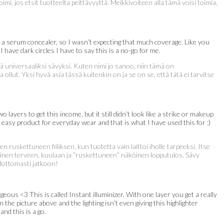
i, jos etsit tuotteelta peittävyyttä. Meikkivoiteen alla tämä voisi toimia,
s a serum concealer, so I wasn’t expecting that much coverage. Like you
 have dark circles I have to say this is a no-go for me.
 universaaliksi sävyksi. Kuten nimi jo sanoo, niin tämä on
ollut. Yksi hyvä asia tässä kuitenkin on ja se on se, että tätä ei tarvitse
ayers to get this income, but it still didn’t look like a strike or makeup
n easy product for everyday wear and that is what I have used this for :)
uskettuneen fiiliksen, kun tuotetta vain laittoi iholle tarpeeksi. Itse
pinen terveen, kuulaan ja ”ruskettuneen” näköinen lopputulos. Sävy
hdottomasti jatkoon!
geous <3 This is called Instant illuminizer. With one layer you get a really
 the picture above and the lighting isn’t even giving this highlighter
nd this is a go.