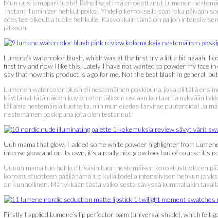
Mun uusi lemppari tuote! Rehellisesti mä en odottanut Lumenen nestemä
Instant illuminizer hehkutipoiksi. Yhdellä kerroksella saat joka päivään so
edes tee oikeutta tuolle hehkulle. Kasvokkain tämä on paljon intensiivise
jatkoon.
Lumene’s watercolor blush, which was at the first try a little bit naaah. I 
first try and now I like this. Lately I have not wanted to powder my face i
say that now this product is a go for me. Not the best blush in general, but
Lumenen watercolor blush eli nestemäinen poskipuna, joka oli tällä ensim
käyttänyt tätä näiden kuvien oton jälkeen useaan kertaan ja nykyään tykkä
tällaisia nestemäisiä tuotteita, niin mun ei edes tarvitse puuteroida! Ja
nestemäinen poskipuna jota olen testannut!
Uuh mama that glow! I added some white powder highlighter from Lumene’s Nor
intense glow and on its own, it’s a really nice glow too, but of course it’s n
Uuuuh mama tuo hehku! Lisäsin tuon nestemäisen korostustuotteen pääll
korostustuotteen päällä tämä luo kyllä todella intensiivisen hehkun ja yk
on kunnollinen. Mä tykkään tästä valkoisesta sävyssä kummallakin tavalla
Firstly I applied Lumene’s lip perfector balm (universal shade), which felt g