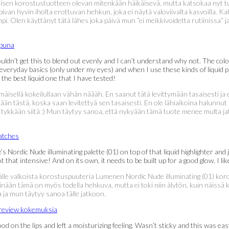
isen korostustuotteen olevan mitenkään häikäisevä, mutta katsokaa nyt t
pivan hyvin iholta erottuvan hehkun, joka ei näytä valoviivalta kasvoilla. K
mpi. Olen käyttänyt tätä lähes joka päivä mun ”ei meikkivoidetta rutiinissa
couldn’t get this to blend out evenly and I can’t understand why not. The col
n everyday basics (only under my eyes) and when I use these kinds of liquid p
 the best liquid one that I have tested!
mäisellä kokeilullaan vähän näääh. En saanut tätä levittymään tasaisesti j
än tästä, koska saan levitettyä sen tasaisesti. En ole lähiaikoina halunnut
 mä tykkään siitä :) Mun täytyy sanoa, että nykyään tämä tuote menee multa 
dic Nude illuminating palette (01) on top of that liquid highlighter and just
ot that intensive! And on its own, it needs to be built up for a good glow. I l
e valkoista korostuspuuteria Lumenen Nordic Nude illuminating (01) koro
sinään tämä on myös todella hehkuva, mutta ei toki niin älytön, kuin näiss
 ja mun täytyy sanoa tälle jatkoon.
ood on the lips and left a moisturizing feeling. Wasn’t sticky and this was ea