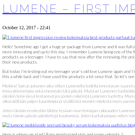
LUMENE – FIRST IM
October 12, 2017 - 22:41
Hello! Sometime ago I got a huge pr-package from Lumene and it was full of
more innovating and up to this day. I remember Lumene being one of the fi
products as a teenager. I have to say that now after the renewing, the pric
their new products.
But today I’m testing out my teenager year’s old love Lumene again and I’m
this a while back and I have used the products a lot since that. So let’s s
Moikka! Sain jo jokunen aika sitten Lumenelta todella innostavan suuren pr
innovatiivisempia sekä enemmän tätä päivää. Muistan Lumenen tuotteiden o
olenkin teini-iässä testannut jos jonkin näköistä Lumenen tuotetta. Mun
ulkonäöltään paljon kauniimpia ja sisällöistä monien mielestä myös paremp
Joten tänään ensitestiin lähtee tosiaan mun teiniajan rakkauden Lumenen 
myös tämän päivän päivitettyjä kuulumisia. Joten kurkataanpas miten näm
Here is where we start! Bare moisturized skin and some upknots :)