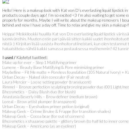
Hello! Here is a makeup look with Kat von D’s everlasting liquid lipstick 
products couple days ago! I’m so excited <3 I’m also waiting to get some 
properly for months. Maybe I will write about the makeup removers I boug
behind and now I have a day off. Time to relax and give my skin a makeup-fr
Heippa! Meikkilookki huulilla Kat von D:n everlasting liquid lipstick värissä 
luomiväreihin. Muuten ostin pari päivää sitten kaikki uudet ihonhoitotuo
niistä :) Kirjoitan lisää uusista ihonhoitorutiineistani, kun olen testannut
haluaisitteko nähdä kaikki samassa postauksessa myöhemmin? 42 tunnin työ
I used /
Käytetyt tuotteet:
Make up for ever – Step 1 Mattifying primer
Lumene – Beauty Base Mattifying & Pore minimizing primer
Maybelline – Fit Me matte + Poreless foundation (105 Natural Ivory) + Kat
Urban Decay – Naked skin concealer (Fair neutral)
Laura Mercier – Loose setting powder (translucent)
Rimmel – Bronze perfection sculpting bronzing powder duo (001 Light/medi
Bhcosmetics – Daisy Blush duo (for blush)
Anastasia Beverly Hills – Brow definer (medium brown)
Loreal – Brow artist plumper (transparent)
Urban Decay – Eyeshadow primer potion (original)
Makeup Geek – Crème Brulee & Frappe (for transition shades)
Makeup Geek – Cocoa bear (for out of corners)
Bhcosmetics x shaaanxo palette – glittery brown (to half lid to inner corne
Makeup Geek – Americano (as an eyeliner)