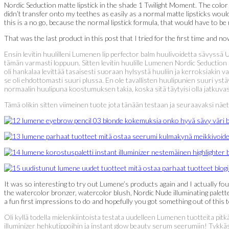
Nordic Seduction matte lipstick in the shade 1 Twilight Moment. The color w
didn’t transfer onto my teethes as easily as a normal matte lipsticks would 
this is a no go, because the normal lipstick formula, that would have to be 
That was the last product in this post that I tried for the first time and n
Ensin levitin huulilleni Lumenen lip perfector balm huulivoidetta sävyssä U
tämän varmasti loppuun. Sitten levitin huulille Lumenen Nordic Seduction
oli hankalaa levittää tasaisesti suoraan hylsystä huuliin ja kerroksiakin 
se oli ehdottomasti suuri plussa. En ole tavallisten huulipunien suuri yst
normaalin huulipuna koostumuksen takia, koska sitä täytyisi olla jatkuvasti
Tämä olikin sitten viimeinen tuote jota tänään testaan ja seuraavaksi näe
It was so interesting to try out Lumene’s products again and I actually fo
the watercolor bronzer, watercolor blush, Nordic Nude illuminating palette
a fun first impressions to do and hopefully you got something out of this 
Oli kyllä todella mielenkiintoista testata uudelleen Lumenen tuotteita pi
illuminizer hehkutippoihin ja instant glow beauty serum seerumiin! Tykkä