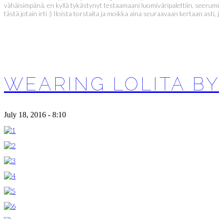
vähäisimpänä, en kyllä tykästynyt testaamaani luomiväripalettiin, seerumi
tästä jotain irti :) Iloista torstaita ja moikka aina seuraavaan kertaan a
WEARING LOLITA B
July 18, 2016 - 8:10