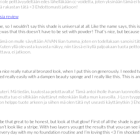
ole peittävyydeltään edes lähelläkään cc-voidetta, joten yksinään tämä ei toim
 mä rakastan tätä <3 Ehdottomasti jatkoon!
so I wouldn’t say this shade is universal at all. Like the name says, this i
g was that this doesn’t have to be set with powder! That’s nice, but because I
mä on mulle sävyltään AIVAN liian tumma, joten en todellakaan sanoisi tätä
en yllä olevasta kuvasta näkyy, niin tässä ei kyllä paljoakaan tuota peittoa 
tava, ei jatkoon.
ice really natural bronzed look, when I put this on generously. I needed two l
 really easily with a dampen beauty sponge and I really like this. This is a
. Mä tiedän, kuulostaa pelottavalta! Tämä antoi iholle ihanan luonnollisen r
ta tuo ei siltikään näyttänyt mitenkään liialta mun kasvoilla. J-Lo:n tyyp
ä on helppo tuote arkeen ja siihen mä olen tätä nyt useasti käyttänytkin :) E
e that great to be honest, but look at that glow! First of all the shade is gor
’t look like a stripe. With two layers you get the results that you can see in
 every day with my no foundation routine and I’m loving this <3 I’m shocked a