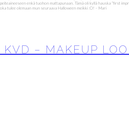
peiteaineeseen enkä tuohon mattapunaan. Tämä oli kyllä hauska ”first impres
sti, joka tulee olemaan mun seuraava Halloween meikki :O! – Mari
Y KVD – MAKEUP LOO