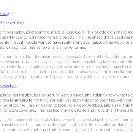
r eyeshadow palette in the shade 3 Rose Gold. This palette didn’t have good
parkly cooltoned shade from the palette. The lilac shade that I used wasn’t 
enter), but if I would want to have really shiny eye makeup, this would be a t
 go with something else. So this is a no-go for me.
umenen Nordic Noir luomiväripaletti sävyssä 3 Rose Gold / Ruusukulta. Täst
ävyjä mun luomille häivytyssävyiksi. Lumenen paletista käytin tähän silmäme
akseen edes kuvissa näkyvän pigmentin veroinen. Tuo sävy myös häivyttyi tode
ä), mutta jos haluaisin jotain kunnolla kimaltavaa sävyä mun luomella, niin 
ät häivyty helposti, niin mun täytyy sanoa, että valkkaisin paljon mieluum
ne’s Instant glow beauty serum in the shade Light. I didn’t know what to expe
this is amazing for that <3 You can just apply this onto your face with your
o of course I’m using a ton to look like a glowy goddess. Like I said, this has
t for extra coverage. This has been my new go-to and I love this. This is a g
 yllätys! Lumenen Instant glow beauty serum sävyssä Light. En oikein tien
n meikkivoidetta ja tämä on ollut ihan mahtava tuote kasvoille juurikin nii
ä kauniinnäköistä hehkua ja mitä enemmän tätä laittaa, niin sitä kuulaammal