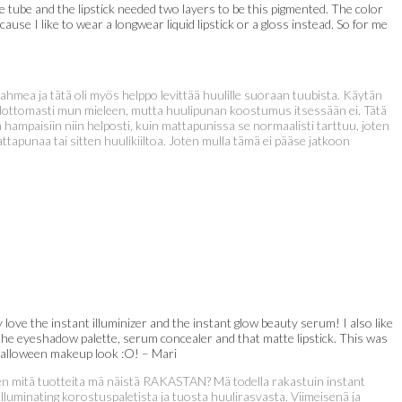
he tube and the lipstick needed two layers to be this pigmented. The color
ause I like to wear a longwear liquid lipstick or a gloss instead. So for me
tahmea ja tätä oli myös helppo levittää huulille suoraan tuubista. Käytän
ehdottomasti mun mieleen, mutta huulipunan koostumus itsessään ei. Tätä
 hampaisiin niin helposti, kuin mattapunissa se normaalisti tarttuu, joten
tapunaa tai sitten huulikiiltoa. Joten mulla tämä ei pääse jatkoon
love the instant illuminizer and the instant glow beauty serum! I also like
e the eyeshadow palette, serum concealer and that matte lipstick. This was
w Halloween makeup look :O! – Mari
oten mitä tuotteita mä näistä RAKASTAN? Mä todella rakastuin instant
luminating korostuspaletista ja tuosta huulirasvasta. Viimeisenä ja