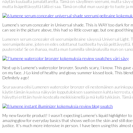
näytän kuulaalta jumalattarelta. Tämä on sävyllinen seerumi, mutta sävy ei 
mutta lisäpeittävyyttä tällä ei saa. Tämä on ollut mun uusi go-to tuote ja
Lumene’s serum concealer in Universal shade. This is WAY too dark for me, 
can see in the picture above, this had so little coverage, but one good thin
Lumenen serum concealer eli seerumipeiteaine sävyssä Universal Light. Tä
seerumipeiteaine, joten en edes odottanut tuotteelta hyvää peittävyyttä. Kut
puuteroida! Se on ihanaa, mutta mun tummilla silmänalusilla mun on sanot
Next up is Lumene’s watercolor bronzer. Sounds scary, I know. This gave a n
on my face. J-Lo kind of healthy and glowy summer kissed look. This blended
Definitely a go!
Seuraavana olisi Lumenen watercolor bronzer eli nestemäinen aurinkopuuteri
käytin tämän kuvissa näkyvän lopputuloksen saamiseen kahta kerrosta, mut
häivyttyi erittäin hyvin kostealla meikkisienellä ja mä kyllä tykkäsin. Täm
My new favorite product! I wasn’t expecting Lumene’s liquid highlighter to b
amazing glow for everyday basics that shows well on the skin and still doesn
justice. It’s much more intensive in person. I have been using this almost