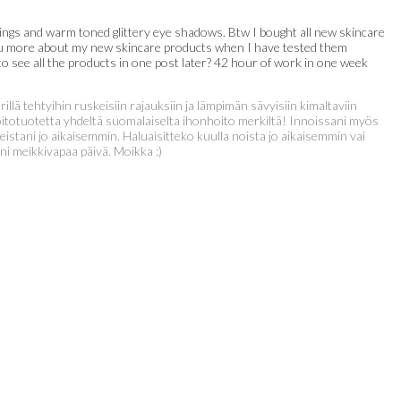
 wings and warm toned glittery eye shadows. Btw I bought all new skincare
e you more about my new skincare products when I have tested them
o see all the products in one post later? 42 hour of work in one week
rillä tehtyihin ruskeisiin rajauksiin ja lämpimän sävyisiin kimaltaviin
oitotuotetta yhdeltä suomalaiselta ihonhoito merkiltä! Innoissani myös
teistani jo aikaisemmin. Haluaisitteko kuulla noista jo aikaisemmin vai
i meikkivapaa päivä. Moikka :)