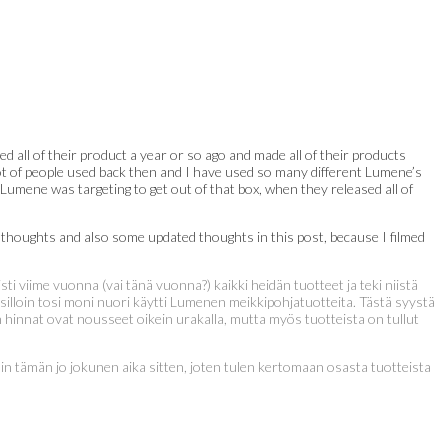
 all of their product a year or so ago and made all of their products
lot of people used back then and I have used so many different Lumene’s
 Lumene was targeting to get out of that box, when they released all of
t thoughts and also some updated thoughts in this post, because I filmed
i viime vuonna (vai tänä vuonna?) kaikki heidän tuotteet ja teki niistä
illoin tosi moni nuori käytti Lumenen meikkipohjatuotteita. Tästä syystä
hinnat ovat nousseet oikein urakalla, mutta myös tuotteista on tullut
in tämän jo jokunen aika sitten, joten tulen kertomaan osasta tuotteista