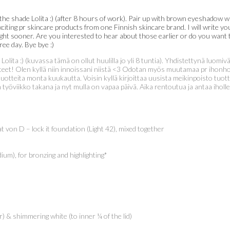
in the shade Lolita :) (after 8 hours of work). Pair up with brown eyeshadow
exciting pr skincare products from one Finnish skincare brand. I will writ
ht sooner. Are you interested to hear about those earlier or do you want t
ee day. Bye bye :)
Lolita :) (kuvassa tämä on ollut huulilla jo yli 8 tuntia). Yhdistettynä luomivä
tteet! Olen kyllä niin innoissani niistä <3 Odotan myös muutamaa pr ihonh
 tuotteita monta kuukautta. Voisin kyllä kirjoittaa uusista meikinpoisto tuot
viikko takana ja nyt mulla on vapaa päivä. Aika rentoutua ja antaa ihollen
 von D – lock it foundation (Light 42), mixed together
um), for bronzing and highlighting*
r) & shimmering white (to inner ¼ of the lid)