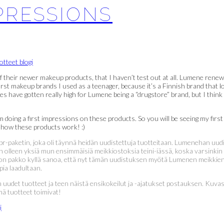
PRESSIONS
 their newer makeup products, that I haven’t test out at all. Lumene renewed
rst makeup brands I used as a teenager, because it’s a Finnish brand that 
es have gotten really high for Lumene being a “drugstore” brand, but I think
 doing a first impressions on these products. So you will be seeing my firs
ee how these products work! :)
-paketin, joka oli täynnä heidän uudistettuja tuotteitaan. Lumenehan uudist
lleen yksiä mun ensimmäisiä meikkiostoksia teini-iässä, koska varsinkin s
 on pakko kyllä sanoa, että nyt tämän uudistuksen myötä Lumenen meikkien 
ia laadultaan.
uudet tuotteet ja teen näistä ensikokeilut ja -ajatukset postauksen. Kuvas
ä tuotteet toimivat!