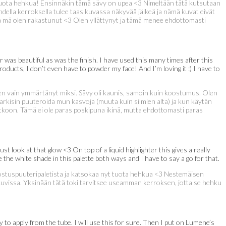
uota hehkua! Ensinnäkin tämä sävy on upea <3 Nimeltään tätä kutsutaan
ahdella kerroksella tulee taas kuvassa näkyvää jälkeä ja nämä kuvat eivät
” ja mä olen rakastunut <3 Olen yllättynyt ja tämä menee ehdottomasti
or was beautiful as was the finish. I have used this many times after this
roducts, I don’t even have to powder my face! And I’m loving it :) I have to
a en vain ymmärtänyt miksi. Sävy oli kaunis, samoin kuin koostumus. Olen
 arkisin puuteroida mun kasvoja (muuta kuin silmien alta) ja kun käytän
jatkoon. Tämä ei ole paras poskipuna ikinä, mutta ehdottomasti paras
 look at that glow <3 On top of a liquid highlighter this gives a really
ike the white shade in this palette both ways and I have to say a go for that.
stuspuuteripaletista ja katsokaa nyt tuota hehkua <3 Nestemäisen
ä kuvissa. Yksinään tätä toki tarvitsee useamman kerroksen, jotta se hehku
sy to apply from the tube. I will use this for sure. Then I put on Lumene’s