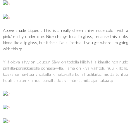
Above shade Liqueur. This is a really sheen shiny nude color with a
pink/peachy undertone. Nice change to a lip gloss, because this looks
kinda like a lip gloss, but it feels like a lipstick. If you get where I’m going
with this :p
Yllä oleva sävy on Liqueur. Sävy on todella kiiltävä ja kimalteinen nude
pinkillä/persikkaisella pohjasävyllä. Tämä on kiva vaihtelu huulikiillolle,
koska se näyttää yhtälailla kimaltavalta kuin huulikiilto, mutta tuntuu
huulilla kuitenkin huulipunalta. Jos ymmärrät mitä ajan takaa :p