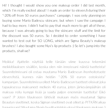
Hi! I thought I would show you one makeup order I did last month,
which I’m really excited about! I made an order to eleven.fi during their
“-20% off from 50 euros purchases” campaign. I was only planning on
buying some Mario Badescu skincare, but when I saw the campaign I
had to buy more. I didn’t had to pay that much more to get all of these,
because I was already going to buy the skincare stuff and the limit for
the discount was 50 euros. So I decided to order something I have
wanted to test out for SO LONG, which are Sigma Beauty’s makeup
brushes! I also bought some Nyx’s lip products :) So let’s jump into the
products, shall we?
Moikka! Ajattelin näyttää teille tänään viime kuussa tekemäni
meikkitilauksen sisällön, koska olen niin innoissani näistä tuotteista!
Suunnitelmissani oli ostaa muutama Mario Badescun ihonhoitotuote
eleven.fistä, kunnes näin heidän ”-20% 50 euron ostoksista”
kampanjan. Suunnitelmissa olleet Mario Badescun tuotteet olisivat joka
tapauksessa maksaneet melkein 40 euroa, joten järkevämpäähän oli
maksaa reilu kymppi lisää ja saada paljon enemmän tuotteita! Eikö
vaan? :P Joten tilaukseen lähtivät mukaan myös muutamat Sigma
Beautyn siveltimet, koska Sigman siveltimet ovat olleet jo PITKÄN aikaa
haaveissani! Muutama Nyxin huulituotekkin eksyi tilaukseen mukaan :)