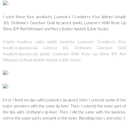
I used these four products: Lumene’s Cranberry Kiss lipliner (shade
10), Oriflame’s Giordani Gold lip pencil (pink), Lumene’s Wild Rose Lip
Shine (09 Red Whisper) and Nyx’s Butter lipstick (Little Susie).
Käytin huulissa näitä neljää tuotetta: Lumenen Cranberry Kiss
huultenrajauskynää (värissä 10), Oriflamen Giordani Gold
huultenrajauskynää (pink), Lumenen Wild Rose Lip Shine (09 Red
Whisper) ja Nyxin Butter lipstick (Little Susie).
First I lined my lips with Lumene’s lip pencil, then I colored some of the
outer premiers with the same lip liner. Then I colored the inner part of
the lips with Oriflame’s lip liner. Then I did the same with the lipsticks,
red on the outer parts and pink in the inner. Blending colors and vóla! :)