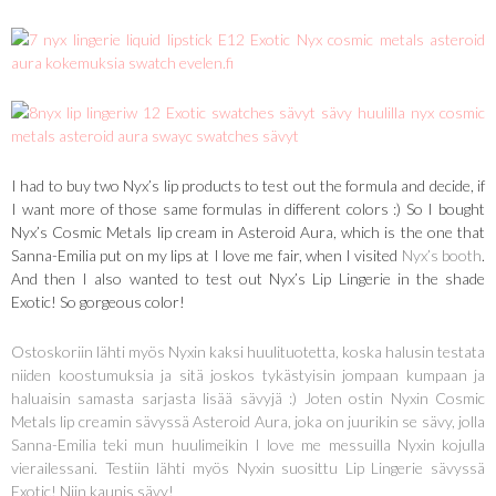
I had to buy two Nyx’s lip products to test out the formula and decide, if
I want more of those same formulas in different colors :) So I bought
Nyx’s Cosmic Metals lip cream in Asteroid Aura, which is the one that
Sanna-Emilia put on my lips at I love me fair, when I visited
Nyx’s booth
.
And then I also wanted to test out Nyx’s Lip Lingerie in the shade
Exotic! So gorgeous color!
Ostoskoriin lähti myös Nyxin kaksi huulituotetta, koska halusin testata
niiden koostumuksia ja sitä joskos tykästyisin jompaan kumpaan ja
haluaisin samasta sarjasta lisää sävyjä :) Joten ostin Nyxin Cosmic
Metals lip creamin sävyssä Asteroid Aura, joka on juurikin se sävy, jolla
Sanna-Emilia teki mun huulimeikin I love me messuilla
Nyxin kojulla
vierailessani. Testiin lähti myös Nyxin suosittu Lip Lingerie sävyssä
Exotic! Niin kaunis sävy!