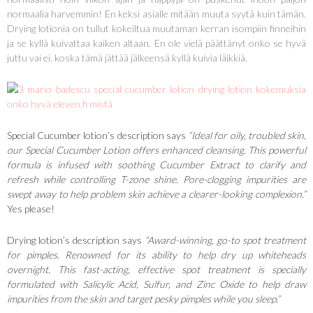
normaalia harvemmin! En keksi asialle mitään muuta syytä kuin tämän.
Drying lotionia on tullut kokeiltua muutaman kerran isompiin finneihin
ja se kyllä kuivattaa kaiken altaan. En ole vielä päättänyt onko se hyvä
juttu vai ei, koska tämä jättää jälkeensä kyllä kuivia läikkiä.
Special Cucumber lotion’s description says
“Ideal for oily, troubled skin,
our Special Cucumber Lotion offers enhanced cleansing. This powerful
formula is infused with soothing Cucumber Extract to clarify and
refresh while controlling T-zone shine. Pore-clogging impurities are
swept away to help problem skin achieve a clearer-looking complexion.”
Yes please!
Drying lotion’s description says
“Award-winning, go-to spot treatment
for pimples. Renowned for its ability to help dry up whiteheads
overnight. This fast-acting, effective spot treatment is specially
formulated with Salicylic Acid, Sulfur, and Zinc Oxide to help draw
impurities from the skin and target pesky pimples while you sleep.”