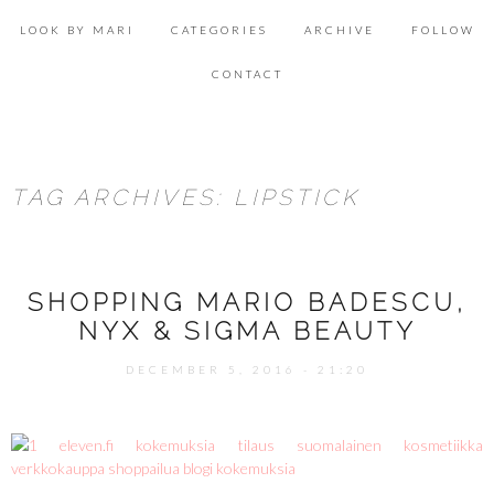
Skip
Se
to
for
LOOK BY MARI
CATEGORIES
ARCHIVE
FOLLOW
content
ACCESSORIES
CONTACT
BEAUTY
DECOR
TAG ARCHIVES: LIPSTICK
FOOD & HEALTH
LIFESTYLE
SHOPPING MARIO BADESCU,
LOOK & INSPIRATION
NYX & SIGMA BEAUTY
OUTFITS
DECEMBER 5, 2016 - 21:20
SHOPPING
TRAVEL
UNCATEGORIZED