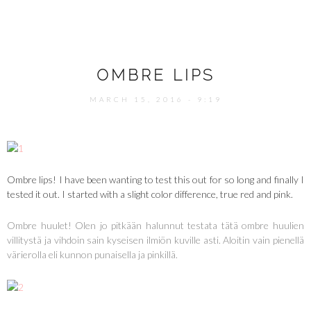
OMBRE LIPS
MARCH 15, 2016 - 9:19
Ombre lips! I have been wanting to test this out for so long and finally I
tested it out. I started with a slight color difference, true red and pink.
Ombre huulet! Olen jo pitkään halunnut testata tätä ombre huulien
villitystä ja vihdoin sain kyseisen ilmiön kuville asti. Aloitin vain pienellä
värierolla eli kunnon punaisella ja pinkillä.