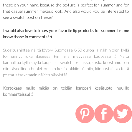
these on your hand, because the texture is perfect for summer and for
that casual summer makeup look! And also would you be interested to
see a swatch post on these?
I would also love to know your favorite lip products for summer. Let me
know those in comments! :)
Suositushintaa näiltä löytyy Suomessa 8,50 euroa ja näihin olen kyllä
törmännyt joka ikisessä Rimmeliä myyvässä kaupassa :) Näitä
kannattaa kyllä käydä kaupassa swatchailemassa, koska koostumus on
niin täydellinen huolettomaan kesälookkiin! Ai niin, kiinnostaisiko teitä
postaus tarkemmin näiden sävyistä?
Kertokaas mulle mikäs on teidän lemppari kesätuote huulille
kommenteissa! :)