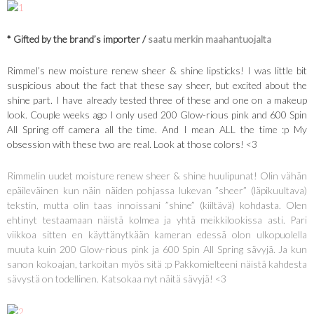
* Gifted by the brand’s importer /
saatu merkin maahantuojalta
Rimmel’s new moisture renew sheer & shine lipsticks! I was little bit
suspicious about the fact that these say sheer, but excited about the
shine part. I have already tested three of these and one on a makeup
look. Couple weeks ago I only used 200 Glow-rious pink and 600 Spin
All Spring off camera all the time. And I mean ALL the time :p My
obsession with these two are real. Look at those colors! <3
Rimmelin uudet moisture renew sheer & shine huulipunat! Olin vähän
epäileväinen kun näin näiden pohjassa lukevan ”sheer” (läpikuultava)
tekstin, mutta olin taas innoissani ”shine” (kiiltävä) kohdasta. Olen
ehtinyt testaamaan näistä kolmea ja yhtä meikkilookissa asti. Pari
viikkoa sitten en käyttänytkään kameran edessä olon ulkopuolella
muuta kuin 200 Glow-rious pink ja 600 Spin All Spring sävyjä. Ja kun
sanon kokoajan, tarkoitan myös sitä :p Pakkomielteeni näistä kahdesta
sävystä on todellinen. Katsokaa nyt näitä sävyjä! <3