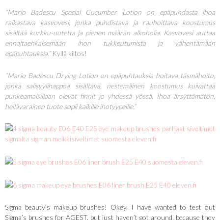
“Mario Badescu Special Cucumber Lotion on epäpuhdasta ihoa
raikastava kasvovesi, jonka puhdistava ja rauhoittava koostumus
sisältää kurkku-uutetta ja pienen määrän alkoholia. Kasvovesi auttaa
ennaltaehkäisemään ihon tukkeutumista ja vähentämään
epäpuhtauksia.”
Kyllä kiitos!
”Mario Badescu Drying Lotion on epäpuhtauksia hoitava täsmähoito,
jonka salisyylihappoa sisältävä, nestemäinen koostumus kuivattaa
puhkeamaisillaan olevat finnit jo yhdessä yössä. Ihoa ärsyttämätön,
hellävarainen tuote sopii kaikille ihotyypeille.”
Sigma beauty’s makeup brushes! Okey, I have wanted to test out
Sigma’s brushes for AGEST, but just haven’t got around, because they