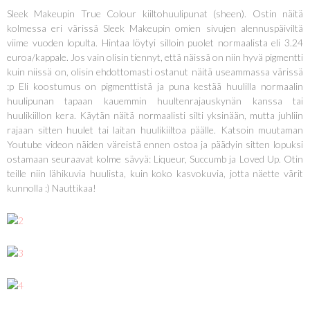
Sleek Makeupin True Colour kiiltohuulipunat (sheen). Ostin näitä
kolmessa eri värissä Sleek Makeupin omien sivujen alennuspäiviltä
viime vuoden lopulta. Hintaa löytyi silloin puolet normaalista eli 3.24
euroa/kappale. Jos vain olisin tiennyt, että näissä on niin hyvä pigmentti
kuin niissä on, olisin ehdottomasti ostanut näitä useammassa värissä
:p Eli koostumus on pigmenttistä ja puna kestää huulilla normaalin
huulipunan tapaan kauemmin huultenrajauskynän kanssa tai
huulikiillon kera. Käytän näitä normaalisti silti yksinään, mutta juhliin
rajaan sitten huulet tai laitan huulikiiltoa päälle. Katsoin muutaman
Youtube videon näiden väreistä ennen ostoa ja päädyin sitten lopuksi
ostamaan seuraavat kolme sävyä: Liqueur, Succumb ja Loved Up. Otin
teille niin lähikuvia huulista, kuin koko kasvokuvia, jotta näette värit
kunnolla :) Nauttikaa!