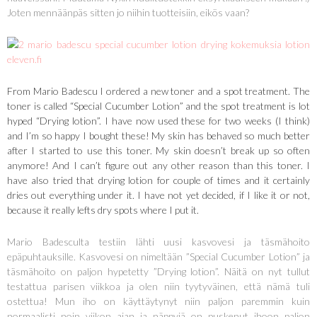
Joten mennäänpäs sitten jo niihin tuotteisiin, eikös vaan?
From Mario Badescu I ordered a new toner and a spot treatment. The
toner is called “Special Cucumber Lotion” and the spot treatment is lot
hyped “Drying lotion”. I have now used these for two weeks (I think)
and I’m so happy I bought these! My skin has behaved so much better
after I started to use this toner. My skin doesn’t break up so often
anymore! And I can’t figure out any other reason than this toner. I
have also tried that drying lotion for couple of times and it certainly
dries out everything under it. I have not yet decided, if I like it or not,
because it really lefts dry spots where I put it.
Mario Badesculta testiin lähti uusi kasvovesi ja täsmähoito
epäpuhtauksille. Kasvovesi on nimeltään ”Special Cucumber Lotion” ja
täsmähoito on paljon hypetetty ”Drying lotion”. Näitä on nyt tullut
testattua parisen viikkoa ja olen niin tyytyväinen, että nämä tuli
ostettua! Mun iho on käyttäytynyt niin paljon paremmin kuin
normaalisti noin viikon ajan ja näppyjä on puskenut ihoon paljon