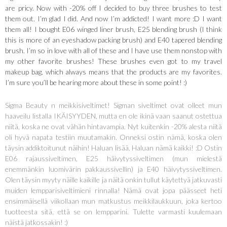
are pricy. Now with -20% off I decided to buy three brushes to test
them out. I’m glad I did. And now I’m addicted! I want more :D I want
them all! I bought E06 winged liner brush, E25 blending brush (I think
this is more of an eyeshadow packing brush) and E40 tapered blending
brush. I’m so in love with all of these and I have use them nonstop with
my other favorite brushes! These brushes even got to my travel
makeup bag, which always means that the products are my favorites.
I’m sure you’ll be hearing more about these in some point! :)
Sigma Beauty n meikkisiveltimet! Sigman siveltimet ovat olleet mun
haaveilu listalla IKÄISYYDEN, mutta en ole ikinä vaan saanut ostettua
niitä, koska ne ovat vähän hintavampia. Nyt kuitenkin -20% alesta niitä
oli hyvä napata testiin muutamakin. Onneksi ostin nämä, koska olen
täysin addiktoitunut näihin! Haluan lisää. Haluan nämä kaikki! :D Ostin
E06 rajaussiveltimen, E25 häivytyssiveltimen (mun mielestä
enemmänkin luomivärin pakkaussivellin) ja E40 häivytyssiveltimen.
Olen täysin myyty näille kaikille ja näitä onkin tullut käytettyä jatkuvasti
muiden lempparisiveltimieni rinnalla! Nämä ovat jopa päässeet heti
ensimmäisellä viikollaan mun matkustus meikkilaukkuun, joka kertoo
tuotteesta sitä, että se on lempparini. Tulette varmasti kuulemaan
näistä jatkossakin! :)