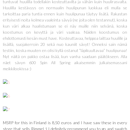
tuntuvat huulilla todellakin kosteuttavilta ja vähän kuin huulirasvalta.
Huulilla kestävyys on normaalin huulipunan luokkaa eli mulla se
tarkoittaa paria tuntia ennen kuin huulipunaa täytyy lisätä. Rakastan
erityisesti noita kolmea vaaleinta sävyä (ne joita olen testannut), koska
kun väri alkaa haalistumaan se ei näy muille niin selvänä, koska
koostumus on kevyttä ja väri vaaleaa. Näiden koostumus on
ehdottomasti kesän must have. Kosteuttavaa, helppoa laittaa huulille ja
lisäillä, suojakerroin 20 sekä nuo kauniit sävyt! Onneksi sain nämä
testiin, koska muuten en olisi kyllä ostanut ”läpikuultavaa” huulipunaa!
Nyt näitä on pakko ostaa lisää, kun vanha saadaan päätökseen. Alla
näet sävyn 600 Spin All Spring aikaisemmin julkaisemassani
meikkilookissa :)
MSRP for this in Finland is 8,50 euros and I have saw these in every
store that sells Rimmel :) I definitely recommend you to go and swatch