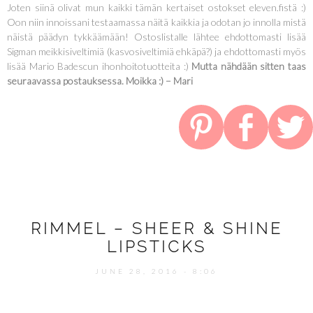
Joten siinä olivat mun kaikki tämän kertaiset ostokset eleven.fistä :)
Oon niin innoissani testaamassa näitä kaikkia ja odotan jo innolla mistä
näistä päädyn tykkäämään! Ostoslistalle lähtee ehdottomasti lisää
Sigman meikkisiveltimiä (kasvosiveltimiä ehkäpä?) ja ehdottomasti myös
lisää Mario Badescun ihonhoitotuotteita :)
Mutta nähdään sitten taas
seuraavassa postauksessa. Moikka :) – Mari
RIMMEL – SHEER & SHINE
LIPSTICKS
JUNE 28, 2016 - 8:06