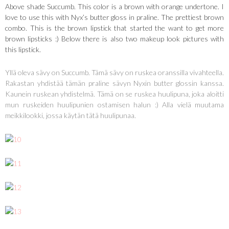
Above shade Succumb. This color is a brown with orange undertone. I
love to use this with Nyx’s butter gloss in praline. The prettiest brown
combo. This is the brown lipstick that started the want to get more
brown lipsticks :) Below there is also two makeup look pictures with
this lipstick.
Yllä oleva sävy on Succumb. Tämä sävy on ruskea oranssilla vivahteella.
Rakastan yhdistää tämän praline sävyn Nyxin butter glossin kanssa.
Kaunein ruskean yhdistelmä. Tämä on se ruskea huulipuna, joka aloitti
mun ruskeiden huulipunien ostamisen halun :) Alla vielä muutama
meikkilookki, jossa käytän tätä huulipunaa.