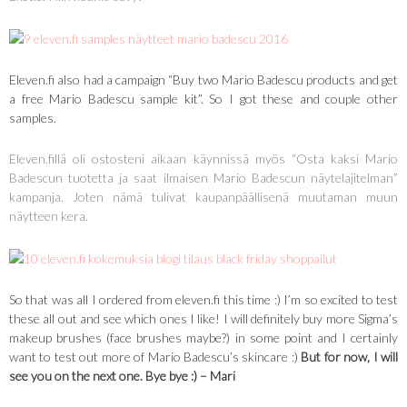
Eleven.fi also had a campaign “Buy two Mario Badescu products and get
a free Mario Badescu sample kit”. So I got these and couple other
samples.
Eleven.fillä oli ostosteni aikaan käynnissä myös “Osta kaksi Mario
Badescun tuotetta ja saat ilmaisen Mario Badescun näytelajitelman”
kampanja. Joten nämä tulivat kaupanpäällisenä muutaman muun
näytteen kera.
So that was all I ordered from eleven.fi this time :) I’m so excited to test
these all out and see which ones I like! I will definitely buy more Sigma’s
makeup brushes (face brushes maybe?) in some point and I certainly
want to test out more of Mario Badescu’s skincare :)
But for now, I will
see you on the next one. Bye bye :) – Mari