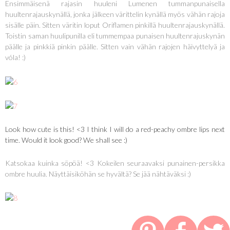
Ensimmäisenä rajasin huuleni Lumenen tummanpunaisella
huultenrajauskynällä, jonka jälkeen värittelin kynällä myös vähän rajoja
sisälle päin. Sitten väritin loput Oriflamen pinkillä huultenrajauskynällä.
Toistin saman huulipunilla eli tummempaa punaisen huultenrajuskynän
päälle ja pinkkiä pinkin päälle. Sitten vain vähän rajojen häivyttelyä ja
vóla! :)
Look how cute is this! <3 I think I will do a red-peachy ombre lips next
time. Would it look good? We shall see :)
Katsokaa kuinka söpöä! <3 Kokeilen seuraavaksi punainen-persikka
ombre huulia. Näyttäisiköhän se hyvältä? Se jää nähtäväksi :)