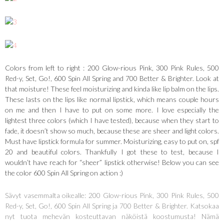
Colors from left to right : 200 Glow-rious Pink, 300 Pink Rules, 500
Red-y, Set, Go!, 600 Spin All Spring and 700 Better & Brighter. Look at
that moisture! These feel moisturizing and kinda like lip balm on the lips.
These lasts on the lips like normal lipstick, which means couple hours
on me and then I have to put on some more. I love especially the
lightest three colors (which I have tested), because when they start to
fade, it doesn’t show so much, because these are sheer and light colors.
Must have lipstick formula for summer. Moisturizing, easy to put on, spf
20 and beautiful colors. Thankfully I got these to test, because I
wouldn’t have reach for “sheer” lipstick otherwise! Below you can see
the color 600 Spin All Spring on action :)
Sävyt vasemmalta oikealle: 200 Glow-rious Pink, 300 Pink Rules, 500
Red-y, Set, Go!, 600 Spin All Spring ja 700 Better & Brighter. Katsokaa
nyt tuota mehevän kosteuttavan näköistä koostumusta! Nämä