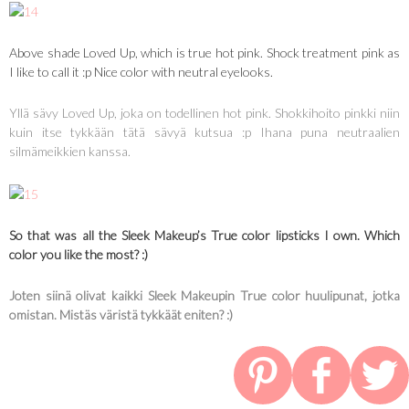
Above shade Loved Up, which is true hot pink. Shock treatment pink as
I like to call it :p Nice color with neutral eyelooks.
Yllä sävy Loved Up, joka on todellinen hot pink. Shokkihoito pinkki niin
kuin itse tykkään tätä sävyä kutsua :p Ihana puna neutraalien
silmämeikkien kanssa.
So that was all the Sleek Makeup’s True color lipsticks I own. Which
color you like the most? :)
Joten siinä olivat kaikki Sleek Makeupin True color huulipunat, jotka
omistan. Mistäs väristä tykkäät eniten? :)