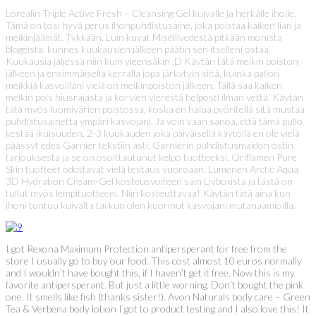
Lorealin Triple Active Fresh – Cleansing Gel kuivalle ja herkälle iholle.
Tämä on tosi hyvä perus ihonpuhdistusaine, joka poistaa kaiken lian ja
meikinjäämät. Tykkään. Luin kuvat Misellivedestä pitkään monista
blogeista, kunnes kuukausien jälkeen päätin sen itselleni ostaa.
Kuukausia jäljessä niin kuin yleensäkin :D Käytän tätä meikin poiston
jälkeen ja ensimmäisellä kerralla jopa järkytyin siitä, kuinka paljon
meikkiä kasvoillani vielä on meikinpoiston jälkeen. Tällä saa kaiken
meikin pois hiusrajasta ja korvien vierestä helposti ilman vettä. Käytän
tätä myös luomivärien poistossa, koska en halua pyöritellä sitä mustaa
puhdistusainetta ympäri kasvojani. Ja voin vaan sanoa, että tämä pullo
kestää ikuisuuden. 2-3 kuukauden joka päiväisellä käytöllä en ole vielä
päässyt edes Garnier tekstiin asti. Garnierin puhdistusmaidon ostin
tarjouksesta ja se on osoittautunut kelpo tuotteeksi. Oriflamen Pure
Skin tuotteet odottavat vielä testaus vuoroaan. Lumenen Arctic Aqua
3D Hydration Cream-Gel kosteusvoiteen sain Livboxista ja tästä on
tullut myös lempituotteeni. Niin kosteuttavaa! Käytän tätä aina kun
ihoni tuntuu kuivalta tai kun olen kuorinut kasvojani mutanaamioilla.
I got Rexona Maximum Protection antipersperant for free from the
store I usually go to buy our food. This cost almost 10 euros normally
and I wouldn’t have bought this, if I haven’t get it free. Now this is my
favorite antipersperant. But just a little worning. Don’t bought the pink
one. It smells like fish (thanks sister!). Avon Naturals body care – Green
Tea & Verbena body lotion I got to product testing and I also love this! It