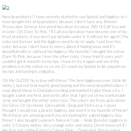
New lip products! I have recently started to use lipstick and lipgloss so I
have bought lots of lip products, because I don’t have any. Rimmel
Provocalips 16 hour kiss proof lip colour in colour 200 I’ll Call You and
in color 110 Dare To Pink. I’ll Call you lip colour have become one of my
trust products. If you don’t put lip balm under it, it will last for agest! The
color last forever and the lipgloss need to be re-apply. I just love this
color, because I don’t have to worry about it faiding away and it’s
beautifull with or without the lipgloss. My favorite! I bought the colour
Dare To Pink, because I love the other color. I have tried it ones and I
couldn’t get it smooth on my lips. I have to try it again and see if the
problem is in the colour or on me :D I want my lipstick to be smooth on
my lips and lasting is a big plus.
Oh My GLOSS! So in love with these! The best lipglosses ever. Little bit
sticky (, but not that much), good lasting and the most beautiful colors. I
read about these in Ostolakossa blog and wanted to give them a try. I
bought a pink one first and sortly after that I got out of my comfurtable
zone and bought the other colors too. The colors are from up to down:
Go Gloss Or Go Home, Glossaholic, Snog and Ooh La La. I never
thought I would use a peachy lipgloss, but now it is my favorite of these!
All of these are amazing and if you are looking for a good lipgloss, buy
these! I also bought Lumene’s Natural Code – Smile Booster Lipgloss in
color 5 Creamy melon. Very orange color and sticky. Don’t know yet if I
like it or not :p Max Factor’s Colour Elixir – Giant stick Pen in colour