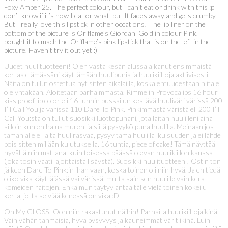
Foxy Amber 25. The perfect colour, but I can’t eat or drink with this :p I
don’t know if it’s how I eat or what, but It fades away and gets crumby.
But I really love this lipstick in other occations! The lip liner on the
bottom of the picture is Oriflame’s Giordani Gold in colour Pink. I
bought it to mach the Oriflame’s pink lipstick that is on the left in the
picture. Haven’t try it out yet :)
Uudet huulituotteeni! Olen vasta kesän alussa alkanut ensimmäistä
kertaa elämässäni käyttämään huulipunia ja huulikiiltoja aktiivisesti.
Näitä on tullut ostettua nyt sitten aikalailla, koska entuudestaan niitä ei
ole yhtäkään. Aloitetaan parhaimmasta. Rimmelin Provocalips 16 hour
kiss proof lip color eli 16 tunnin pussailun kestävä huuliväri värissä 200
I’ll Call You ja värissä 110 Dare To Pink. Pinkimmästä väristä eli 200 I’ll
Call You:sta on tullut suosikki luottopunani, jota laitan huulilleni aina
silloin kun en halua murehtia siitä pysyykö puna huulilla. Meinaan jos
tämän alle ei laita huulirasvaa, pysyy tämä huulilla ikuisuuden ja ei lähde
pois sitten millään kulutuksella. 16 tuntia, piece of cake! Tämä näyttää
hyvältä niin mattana, kuin toisessa päässä olevan huulikiillon kanssa
(joka tosin vaatii ajoittaista lisäystä). Suosikki huulituotteeni! Ostin ton
jälkeen Dare To Pink:in ihan vaan, koska toinen oli niin hyvä. Ja en tiedä
oliko vika käyttäjässä vai värissä, mutta sain sen huulille vain kera
komeiden raitojen. Ehkä mun täytyy antaa tälle vielä toinen kokeilu
kerta, jotta selviää kenessä on vika :D
Oh My GLOSS! Oon niin rakastunut näihin! Parhaita huulikiiltojaikinä.
Vain vähän tahmaisia, hyvä pysyvyys ja kauneimmat värit ikinä. Luin