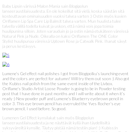
Baby Lipsin värissä Malon Mania sain Blogipolun
lanseeraustilaisuudesta. En ole kokeillut sitä vielä, koska säästän sitä
kosteuttavan ominaisuuden vuoksi talvea varten :) Ostin myös kuvien
Oriflamen Lip Spa Care Lip Balm:it talvea varten. Mun huulista tulee
talvella välillä todella kuivat ja uskon, että nämä vois jopa toimia
huulipunina silloin. Joten varauduin jo ja ostin nämä etukäteen väreissä
Natural Pink ja Nude. Oikealla on kaksi Oriflamen The ONE Color
Stylist huulipunaa väreissä Uptown Rose ja Catwalk Pink. Ihanat sävyt
ja perus kestävyys.
Lumene’s Gel effect nail polishes I got from Blogipolku’s launching event
and the colors are perfect for autumn! Will try them out soon :) Also got
the Kubiss nail polish from the same event inside of the Livbox.
Oriflame’s Studio Artist Loose Powder is going to be in Powder testing
post that I have done in past months and I will write about it when it’s
ready :) New powder puff and Lumene’s Blueberry eyebrown pencil in
color 3. This eye brown pencil has overruled the Yves Rocher’s eye
brown pencil, I used before. So good.
Lumenen Gel Effect kynsilakat sain myös Blogipolun
lanseeraustilaisuudesta ja ne näyttävät kyllä ihan täydellisiltä
syksyväreiltä kynsille. Täytyy pistää nämä testiin pian! :) Kubiss:in