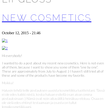
NEW COSMETICS
October 12, 2015 - 21:46
Hi everybody!
I wanted to do a post about my recent new cosmetics. Here is not even
all of them, because I want to show you some of them “one by one”.
These are approximately from July to August :) I haven’t still tried all of
these and some of the products have become my favorite.
Moikka!
Halusin tehdä teille postauksen uusista kosmetiikka tuotteistani. Tässä
ei ole edes kaikki niistä, koska haluan esitellä osan aivan omina
postauksinaan :) Nämä ovat noin aikaväliltä heinäkuu-elokuu. Osaa en
ole vielä edes ehtinyt testaamaan ja osasta on tullut
lempikosmetiikkaani.