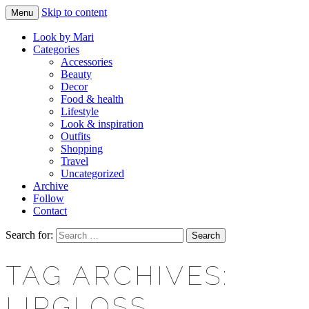
Skip to content
Menu
Makeup & beauty blog
LOOK BY MARI
Look by Mari
Categories
Accessories
Beauty
Decor
Food & health
Lifestyle
Look & inspiration
Outfits
Shopping
Travel
Uncategorized
Archive
Follow
Contact
Search for:
TAG ARCHIVES:
LIPGLOSS