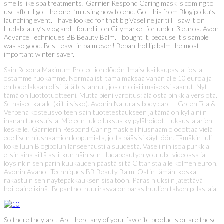
smells like spa treatments! Garnier Respond Caring mask is coming to
use after I got the one I’m using now to end. Got this from Blogipolku’s
launching event. I have looked for that big Vaseline jar till I saw it on
Hudabeauty’s vlog and I found it on Citymarket for under 3 euros. Avon
Advance Techniques BB Beauty Balm. I bought it, because it’s sample
was so good. Best leave in balm ever! Bepanthol lip balm the most
important winter saver.
Sain Rexona Maximum Protection dödön ilmaiseksi kaupasta, josta
ostamme ruokamme. Normaalisti tämä maksaa vähän alle 10 euroa ja
en todellakaan olisi tätä testannut, jos en olisi ilmaiseksi saanut. Nyt
tämä on luottotuotteeni. Mutta pieni varoitus: älä osta pinkkiä versiota.
Se haisee kalalle (kiitti sisko). Avonin Naturals body care – Green Tea &
Verbena kosteusvoiteen sain tuotetestaukseen ja tämä on kyllä niin
ihanan tuoksuista. Mieleen tulee luksus kylpylähoidot. Luksusta arjen
keskelle! Garnierin Respond Caring mask eli hiusnaamio odottaa vielä
edellisen hiusnaamion loppumista, jotta pääsisi käyttöön. Tämäkin tuli
kokeiluun Blogipolun lanseeraustilaisuudesta. Vaseliinin isoa purkkia
etsin aina siitä asti, kun näin sen Hudabeauty:n youtube videossa ja
löysinkin sen parin kuukauden päästä siitä Cittarista alle kolmen euron.
Avonin Avance Techniques BB Beauty Balm. Ostin tämän, koska
rakastuin sen näytepakkauksen sisältöön. Paras hiuksiin jätettävä
hoitoaine ikinä! Bepanthol huulirasva on paras huulien talven pelastaja.
So there they are! Are there any of your favorite products or are these