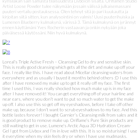
kynsilakan sain samasta tilaisuudesta Livbox:in sisältä. Oriflamen Studio
Artist Loose Powder tulee näkymään jossain välissä julkaisemassani
puuteri vertailu postauksessa. Olen tehnyt sitä jo pari kuukautta ja
kirjoitan siitä sitten, kun analysointini on valmis! Uusi puuterihuiska ja
Lumenen Blueberry kulmakynä, värissä 3. Tämä kulmakynä on jyrännyt
ennen käyttämäni Yves Rocherin vastaavan ja onkin nykyään joka
päiväisessä käytössäni. Niin hyvä kulmakynä.
Loreal’s Triple Active Fresh – Cleansing Gel to dry and sensitive skin.
This is really good cleansing which gets all the dirt and make up off your
face. I really like this. I have read about Micellar cleansing waters from
everywhere and as usually I buyed it months behind others :D I use this
after I have removed my make up to get it really off my face. The first
time I used this, I was really shocked how much make up is in my face
after I have removed it! You can get everything off of your hairline and
near ears, where you don’t want to put so much water to get the make
up off. I also use this so get off my eyeshadows, before I take off other
make up, because I don’t want to scrub eyeshadows to my face. And this
bottle lastes forever! I bought Garnier’s Cleansing milk from sales and it
is good product to remove make up. Oriflame’s Pure Skin products are
still waiting to get in use. Lumene’s Arctic Aqua 3D Hydration Cream-
Gel I got from Livbox and I’m in love with this. It is so moisturising! I use
it everytime when my skin feels dry or when I have use mudmasks.