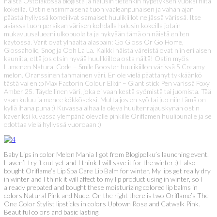
näistä Ostolakossa blogista ja halusin tietenkin hypetyksen vuoksi niitä
kokeilla. Ostin ensimmäisenä tuon vaaleanpunaisen ja vähän ajan
päästä hyllyssä komeilivat samaiset huulikiillot neljässä värissä. Itse
asiassa tuon persikan värisen kohdalla halusin kokeilla jotain
mukavuusalueeni ulkopuolelta ja nykyään tämä on näistä eniten
käytössä. Värit ovat ylhäältä alaspäin: Go Gloss Or Go Home,
Glossaholic, Snog ja Ooh La La. Kaikki näistä väreistä ovat niin erilaisen
kauniita, että jos etsin hyvää huulikiiltoa osta näitä! Ostin myös
Lumenen Natural Code – Smile Booster huulikiillon värissä 5 Creamy
melon. Oranssinen tahmainen väri. En ole vielä päättänyt tykkäänkö
tästä vai en :p Max Factorin Colour Elixir – Giant stick Pen värissä Foxy
Amber 25. Täydellinen väri, joka ei vaan kestä syömistä tai juomista. Tää
vaan kuluu ja menee kökköseksi. Mutta jos en syö tai juo niin tämä on
kyllä ihana puna :) Kuvassa alhaalla oleva huultenrajauskynän ostin
kaveriksi kuvassa ylempänä olevalle pinkille Oriflamen huulipunalle ja se
odottaa vielä hyllyssä vuoroaan :)
Baby Lips in color Melon Mania I got from Blogipolku’s launching event.
Haven’t try it out yet and I think I will save it for the winter :) I also
bought Oriflame’s Lip Spa Care Lip Balm for winter. My lips get really dry
in winter and I think it will affect to my lip product using in winter, so I
already prepated and bought these moisturizing colored lip balms in
colors Natural Pink and Nude. On the right there is two Oriflame’s The
One Color Stylist lipsticks in colors Uptown Rose and Catwalk Pink.
Beautiful colors and basic lasting.