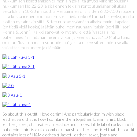
nukkumisen kellottamisen eli menisin joka ilta (myös viikonloppuisin)
nukkumaan klo 22-23 ja sitä ennen tekisin rentoutumisharjoituksia
sekä lukisin 10-20 minuuttia. Herääminen olisi sitten 6.30-7.30 riippuen
siitä koska menen kouluun. En vielä tiedä onko 8 tuntia tarpeeksi, mutta
aloitan nyt ainakin siitä. Sitten rupean syömään aikaisemmin iltapalaa
(en tiedä vielä koska) ja jätän puhelimeni rauhaan iltaisin (sori äiti, sori
Henna & Jenni). Kaikki sanovat jo nyt mulle, että “vastaa siihe
puhelimees!” ni mitähän ne ens viikon jälkeen sanovat? :D Mutta tämä
on mun “luvatun maan suunnitelma” ja sitä näkee sitten miten se alkaa
vaikuttaa mun uneen ja elämään.
So about this outfit. I love denim! And particularly denim with black
leather. And that is how I combine them together. Denim shirt, black
leather jacket, chains/metal necklace and spikes. Little bit of rocky mood,
but denim shirt is a nice combo to harsh leather. I noticed that this outfit
contains lots of H&M clothes :) Jacket, leather jacket, jeans and