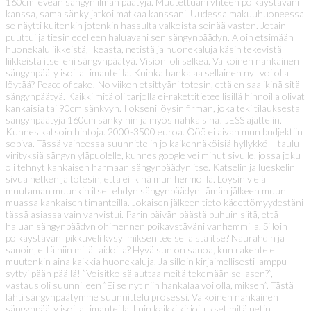
160cm leveän sängyn ilman päätyjä. Muutettuani yhteen poikaystäväni
kanssa, sama sänky jatkoi matkaa kanssani. Uudessa makuuhuoneessa
se näytti kuitenkin jotenkin hassulta valkoista seinää vasten. Jotain
puuttui ja tiesin edelleen haluavani sen sängynpäädyn. Aloin etsimään
huonekaluliikkeistä, Ikeasta, netistä ja huonekaluja käsin tekevistä
liikkeistä itselleni sängynpäätyä. Visioni oli selkeä. Valkoinen nahkainen
sängynpääty isoilla timanteilla. Kuinka hankalaa sellainen nyt voi olla
löytää? Peace of cake! No viikon etsittyäni totesin, että en saa ikinä sitä
sängynpäätyä. Kaikki mitä oli tarjolla ei-rakettitieteellisillä hinnoilla olivat
kankaisia tai 90cm sänkyyn. Ilokseni löysin firman, joka teki tilauksesta
sängynpäätyjä 160cm sänkyihin ja myös nahkaisina! JESS ajattelin.
Kunnes katsoin hintoja. 2000-3500 euroa. Ööö ei aivan mun budjektiin
sopiva. Tässä vaiheessa suunnittelin jo kaikennäköisiä hyllykkö – taulu
virityksiä sängyn yläpuolelle, kunnes google vei minut sivulle, jossa joku
oli tehnyt kankaisen harmaan sängynpäädyn itse. Katselin ja lueskelin
sivua hetken ja totesin, että ei ikinä mun hermoilla. Löysin vielä
muutaman muunkin itse tehdyn sängynpäädyn tämän jälkeen muun
muassa kankaisen timanteilla. Jokaisen jälkeen tieto kädettömyydestäni
tässä asiassa vain vahvistui. Parin päivän päästä puhuin siitä, että
haluan sängynpäädyn ohimennen poikaystäväni vanhemmilla. Silloin
poikaystäväni pikkuveli kysyi miksen tee sellaista itse? Naurahdin ja
sanoin, että niin millä taidoilla? Hyvä sun on sanoa, kun rakentelet
muutenkin aina kaikkia huonekaluja. Ja silloin kirjaimellisesti lamppu
syttyi pään päällä! ”Voisitko sä auttaa meitä tekemään sellasen?”,
vastaus oli suunnilleen ”Ei se nyt niin hankalaa voi olla, miksen”. Tästä
lähti sängynpäätymme suunnittelu prosessi. Valkoinen nahkainen
sängynpääty isoilla timanteilla. Luin kaikki kirjoitukset mitä netin