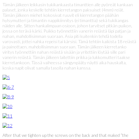
Tämän jälkeen leikkasin tukikankaasta timanttien alle pyöreät kankaan
palaset, jonka keskelle tehtiin kierretangon paksuiset (4mm) reiät.
Tämän jälkeen miehet kokosivat ruuvit eli kierretangon päähän
hylsymutteri ja timantin nappikiinnitys (ei timanttia) sekä tukikangas
näiden alle. Sitten hankalimpaan osioon, johon tarvitset pitkän puikon,
jossa on terävä kärki. Puikko työnnettiin vanerin reiästä läpi patjan ja
nahan, mahdollisimman suoraan. Asia piti kuitenkin tehdä todella
varovasti, jottei nahka repeisi tai kärsisi. Tämä tehtiin kaikista 18 reiästä
ja painottaen, mahdollisimman suoraan. Tämän jälkeen kierretanko
viritys työnnettiin nahan reiästä sisään ja yritettiin löytää sille pari
vanerin reiästä. Tämän jälkeen laitettiin prikka ja lukkomutteri taakse
kierretankoon. Tässä vaiheessa sängynpääty näytti aika hauskalta,
koska napit olivat samalla tasolla nahan kanssa.
After that we tighten up the screws on the back and that maked ”the