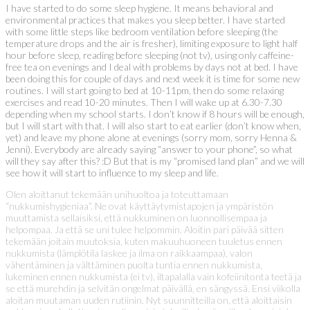
I have started to do some sleep hygiene. It means behavioral and
environmental practices that makes you sleep better. I have started
with some little steps like bedroom ventilation before sleeping (the
temperature drops and the air is fresher), limiting exposure to light half
hour before sleep, reading before sleeping (not tv), using only caffeine-
free tea on evenings and I deal with problems by days not at bed. I have
been doing this for couple of days and next week it is time for some new
routines. I will start going to bed at 10-11pm, then do some relaxing
exercises and read 10-20 minutes. Then I will wake up at 6.30-7.30
depending when my school starts. I don’t know if 8 hours will be enough,
but I will start
with that. I will also start to eat earlier (don’t know when,
yet) and leave my phone alone at evenings (sorry mom, sorry Henna &
Jenni). Everybody are already saying “answer to your phone”, so what
will they say after this? :D But that is my “promised land plan” and we will
see how it will start to influence to my sleep and life.
Olen aloittanut tekemään unihuoltoa ja toteuttamaan
“nukkumishygieniaa”. Ne ovat käyttäytymistapojen ja ympäristön
muuttamista sellaisiksi, että nukkuminen on luonnollisempaa ja
helpompaa. Ja että se uni tulee helpommin. Aloitin pari päivää sitten
tekemään joitain muutoksia, kuten makuuhuoneen tuuletus ennen
nukkumista (lämplötila laskee ja ilma on raikkaampaa), valon
vähentäminen ja välttäminen puolta tuntia ennen nukkumista,
lukeminen ennen nukkumista (ei tv), iltapalalla vain kofeiinitonta teetä ja
se että murehdin ja selvitän ongelmat päivällä, en sängyssä. Ensi viikolla
aloitan muutaman uuden rutiinin. Nyt suunnitteilla on, että aloittaisin