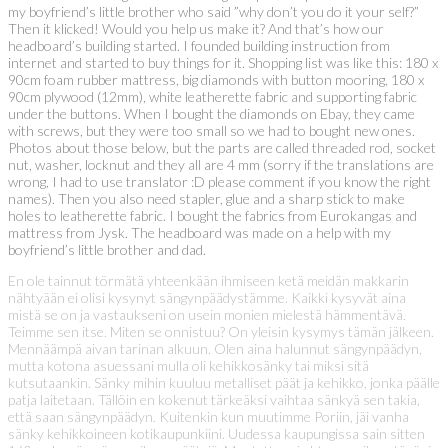
my boyfriend’s little brother who said ”why don’t you do it your self?”
Then it klicked! Would you help us make it? And that’s how our
headboard’s building started. I founded building instruction from
internet and started to buy things for it. Shopping list was like this: 180 x
90cm foam rubber mattress, big diamonds with button mooring, 180 x
90cm plywood (12mm), white leatherette fabric and supporting fabric
under the buttons. When I bought the diamonds on Ebay, they came
with screws, but they were too small so we had to bought new ones.
Photos about those below, but the parts are called threaded rod, socket
nut, washer, locknut and they all are 4 mm (sorry if the translations are
wrong, I had to use translator :D please comment if you know the right
names). Then you also need stapler, glue and a sharp stick to make
holes to leatherette fabric. I bought the fabrics from Eurokangas and
mattress from Jysk. The headboard was made on a help with my
boyfriend’s little brother and dad.
En ole tainnut törmätä yhteenkään ihmiseen ketä meidän makkarin
nähtyään ei olisi kysynyt sängynpäädystämme. Kaikki kysyvät aina
mistä se on ja vastaukseni on usein monien mielestä hämmentävä.
Teimme sen itse. Miten se onnistuu? On yleisin kysymys tämän jälkeen.
Mennäämpä aivan tarinan alkuun. Olen aina halunnut sängynpäädyn,
mutta kotona asuessani mulla oli kehikkosänky tai miksi sitä
kutsutaankin. Sänky mihin kuuluu metalliset päät ja kehikko, jonka päälle
patja laitetaan. Tällöin en kokenut tärkeäksi vaihtaa sänkyä sen takia,
että saan sängynpäädyn. Kuitenkin kun muutimme Poriin, jäi vanha
sänky kehikkoineen kotikaupunkiini. Uudessa kaupungissa sain sitten