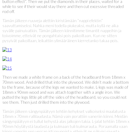
button effect”. Then we put the diamonds in their places, waited for a
while to see if their would stay there and then cut excessive threaded
rod off.
Tämän jälkeen ruuveja alettiin kiristämään ”nappi efektin”
saavuttamiseksi. Nahka meni todella piukeaksi, mutta kyllä ne aika
syvälle painuivatkin. Tämän jälkeen kiinnitimme timantit nappeihin ja
toivoimme, etteivät ne pongahtaisi pois paikoiltaan. Kun ne sitten
pysyivät paikoillaan, leikattiin ylimääräinen kierretanko takaa pois.
Then we made a white frame on a back of the headboard from 18mm x
70mm wood. And drilled that into the plywood. We didn’t made a bottom
to the frame, because of the legs we wanted to make. L-legs was made of
18mm x 90mm wood and was attach together with a angle iron. We
putted the legs little pit off the sides of the headboard, so you could not
see them. Then just drilled them into the plywood.
Tämän jälkeen sängynpäätyyn tehtiin kehykset valkoiseksi maalatusta
18mm x 70mm rallilaudasta. Nämä vain porattiin vaneriin kiinni. Meidän
sängynpäätyyn ei tullut kehystä alas jalkojen takia. L-jalat tehtiin 18mm x
90mm höylätystä laudasta ja kulmaan tuli kulmarauta. Poraamalla vaan
kiinni vaneriin sen verran irti reunoista, etteivät ne näkyisi sivusta,