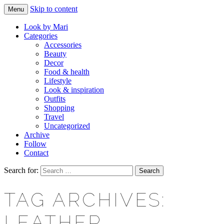
Skip to content
Menu
Makeup & beauty blog
LOOK BY MARI
Look by Mari
Categories
Accessories
Beauty
Decor
Food & health
Lifestyle
Look & inspiration
Outfits
Shopping
Travel
Uncategorized
Archive
Follow
Contact
Search for:
TAG ARCHIVES:
LEATHER