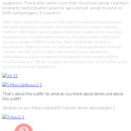
sunglasses. That leather jacket is one that I found last spring. I had been
looking for perfect leather jacket for ages and last spring I found it on
H&M spring imagery. It is perfect!
Joten sitten päästään asuun ja rakkauteeni vaaleaa farkkua kohtaan.
Rakastan denimiä ja varsinkin sitä yhdistettynä mustaan nahkaan.
Yhdistän niitä tämän asun tyyliin ja mielestäni vaalea denim luo kivan
kompon kovan mustan nahkan kanssa. Huomasin myös, että tässä
asussa on paljon H&M:n vaatteita. Takki, nahkatakki, farkut ja
aurinkolasit. Sieltä nyt vaan on sattunut tarttumaan jotakin mukaan
vuosien varrella :p Vuosi sitten olin etsinyt kauan täydellistä
nahkatakkia ja satuin sellaiseen törmäämään viime vuoden H&M:n
kevätkuvastossa. Olihan se pakko mennä ostamaan, kun ei niihin usein
törmää. Se on kyllä täydellinen!
That’s about this outfit! So what do you think about denim and about
this outfit?
Siinähän se asu! Mitäs tykkäsitte? Iskeekö denim yleensäkään? :)