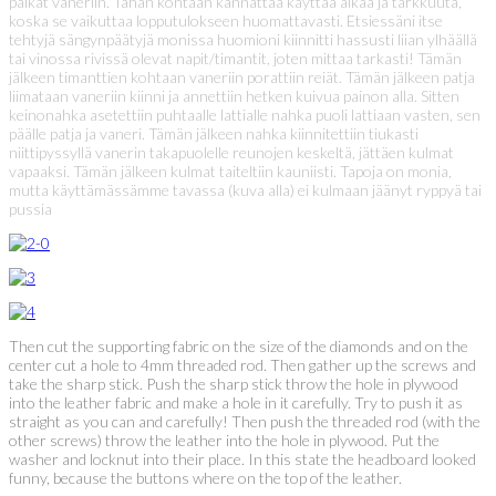
paikat vaneriin. Tähän kohtaan kannattaa käyttää aikaa ja tarkkuuta,
koska se vaikuttaa lopputulokseen huomattavasti. Etsiessäni itse
tehtyjä sängynpäätyjä monissa huomioni kiinnitti hassusti liian ylhäällä
tai vinossa rivissä olevat napit/timantit, joten mittaa tarkasti! Tämän
jälkeen timanttien kohtaan vaneriin porattiin reiät. Tämän jälkeen patja
liimataan vaneriin kiinni ja annettiin hetken kuivua painon alla. Sitten
keinonahka asetettiin puhtaalle lattialle nahka puoli lattiaan vasten, sen
päälle patja ja vaneri. Tämän jälkeen nahka kiinnitettiin tiukasti
niittipyssyllä vanerin takapuolelle reunojen keskeltä, jättäen kulmat
vapaaksi. Tämän jälkeen kulmat taiteltiin kauniisti. Tapoja on monia,
mutta käyttämässämme tavassa (kuva alla) ei kulmaan jäänyt ryppyä tai
pussia
Then cut the supporting fabric on the size of the diamonds and on the
center cut a hole to 4mm threaded rod. Then gather up the screws and
take the sharp stick. Push the sharp stick throw the hole in plywood
into the leather fabric and make a hole in it carefully. Try to push it as
straight as you can and carefully! Then push the threaded rod (with the
other screws) throw the leather into the hole in plywood. Put the
washer and locknut into their place. In this state the headboard looked
funny, because the buttons where on the top of the leather.