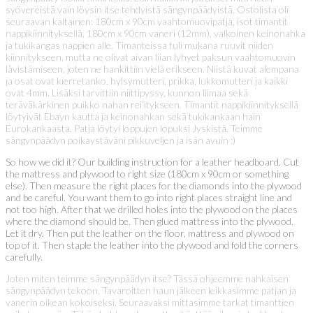
syövereistä vain löysin itse tehdyistä sängynpäädyistä. Ostolista oli
seuraavan kaltainen: 180cm x 90cm vaahtomuovipatja, isot timantit
nappikiinnityksellä, 180cm x 90cm vaneri (12mm), valkoinen keinonahka
ja tukikangas nappien alle. Timanteissa tuli mukana ruuvit niiden
kiinnitykseen, mutta ne olivat aivan liian lyhyet paksun vaahtomuovin
lävistämiseen, joten ne hankittiin vielä erikseen. Niistä kuvat alempana
ja osat ovat kierretanko, hylsymutteri, prikka, lukkomutteri ja kaikki
ovat 4mm. Lisäksi tarvittiin niittipyssy, kunnon liimaa sekä
teräväkärkinen puikko nahan rei’itykseen. Timantit nappikiinnityksellä
löytyivät Ebayn kautta ja keinonahkan sekä tukikankaan hain
Eurokankaasta. Patja löytyi loppujen lopuksi Jyskistä. Teimme
sängynpäädyn poikaystäväni pikkuveljen ja isän avuin :)
So how we did it? Our building instruction for a leather headboard. Cut
the mattress and plywood to right size (180cm x 90cm or something
else). Then measure the right places for the diamonds into the plywood
and be careful. You want them to go into right places straight line and
not too high. After that we drilled holes into the plywood on the places
where the diamond should be. Then glued mattress into the plywood.
Let it dry. Then put the leather on the floor, mattress and plywood on
top of it. Then staple the leather into the plywood and fold the corners
carefully.
Joten miten teimme sängynpäädyn itse? Tässä ohjeemme nahkaisen
sängynpäädyn tekoon. Tavaroitten haun jälkeen leikkasimme patjan ja
vanerin oikean kokoiseksi. Seuraavaksi mittasimme tarkat timanttien