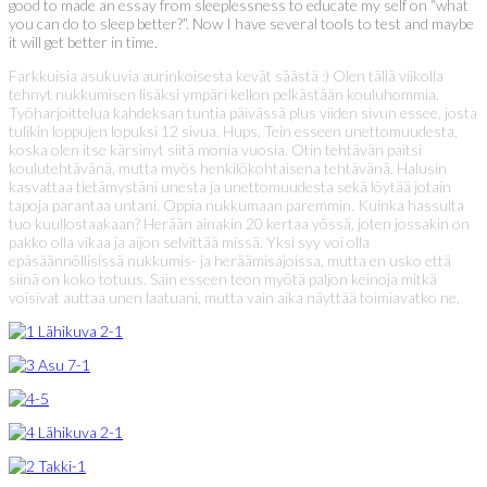
good to made an essay from sleeplessness to educate my self on “what
you can do to sleep better?”. Now I have several tools to test and maybe
it will get better in time.
Farkkuisia asukuvia aurinkoisesta kevät säästä :) Olen tällä viikolla
tehnyt nukkumisen lisäksi ympäri kellon pelkästään kouluhommia.
Työharjoittelua kahdeksan tuntia päivässä plus viiden sivun essee, josta
tulikin loppujen lopuksi 12 sivua. Hups. Tein esseen unettomuudesta,
koska olen itse kärsinyt siitä monia vuosia. Otin tehtävän paitsi
koulutehtävänä, mutta myös henkilökohtaisena tehtävänä. Halusin
kasvattaa tietämystäni unesta ja unettomuudesta sekä löytää jotain
tapoja parantaa untani. Oppia nukkumaan paremmin. Kuinka hassulta
tuo kuullostaakaan? Herään ainakin 20 kertaa yössä, joten jossakin on
pakko olla vikaa ja aijon selvittää missä. Yksi syy voi olla
epäsäännöllisissä nukkumis- ja heräämisajoissa, mutta en usko että
siinä on koko totuus. Sain esseen teon myötä paljon keinoja mitkä
voisivat auttaa unen laatuani, mutta vain aika näyttää toimiavatko ne.