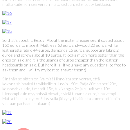
mutta kuitenkin sen verran irti toisistaan, ettei pääty keikkuisi.
So that’s about it. Ready! About the material expenses: it costed about
150 euros to made it. Mattress 60 euros, plywood 20 euros, white
leatherette fabric 44 euros, diamonds 15 euros, supporting fabric 2
euros and screws about 10 euros. It looks much more better than the
ones on sale and it is thousands of euros cheaper than the leather
headboards on sale. But here it is! If you have any questions, be free to
ask them and I will try my best to answer them :)
Siinähän se sitten on. Valmis! Hinnoista sen verran, että
kokonaishinnaksi tarvikkeille tuli noin 150e. Patja 60e, vaneri 20e,
keinonahka 44e, timantit 15e, tukikangas 2e ja ruuvit yms 10e.
Hienompi kuin myynnissä olevat ja vielä tuhansia euroja halvempi.
Mutta tässä se nyt on! Jos sulla jäi kysyttävää laita kommenttia niin
vastaan parhaani mukaan :)