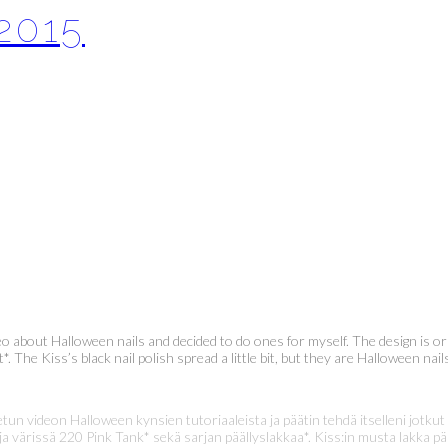
2015
 about Halloween nails and decided to do ones for myself. The design is orig
The Kiss’s black nail polish spread a little bit, but they are Halloween nails, 
videon Halloween kynsien tutoriaaleista ja päätin tehdä itselleni jotkut nii
ja värissä 220 Pink Tank* sekä sarjan päällyslakkaa*. Kiss:in musta lakka p