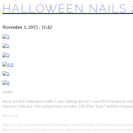
HALLOWEEN NAILS 
November 3, 2015 - 11:42
Hello!
Here are the Halloween nails I was talking about! I saw this Facebook video
Hansen’s Miracle Gel nail polishes in color 220 Pink Tank* and the topcoat*. 
Heissan!
Tässä ovat ne mainitsemani Halloween kynnet! Näin Facebookissa koostetun 
@nailsbyfreckles). Käytin kynsissä Sally Hansen:in Miracle Gel kynsilakko