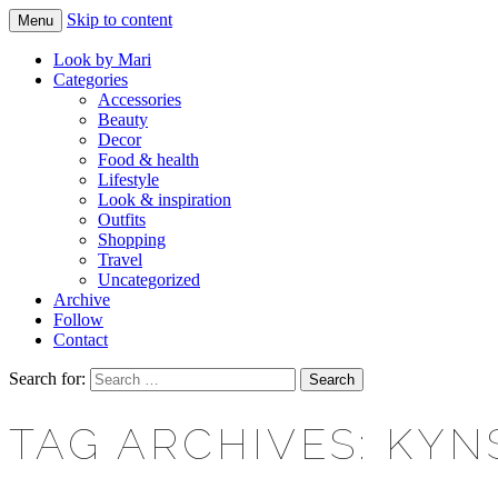
Skip to content
Menu
Makeup & beauty blog
LOOK BY MARI
Look by Mari
Categories
Accessories
Beauty
Decor
Food & health
Lifestyle
Look & inspiration
Outfits
Shopping
Travel
Uncategorized
Archive
Follow
Contact
Search for:
TAG ARCHIVES: KYN