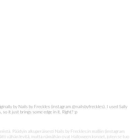
inally by Nails by Freckles (instagram @nailsbyfreckles). I used Sally
so it just brings some edge in it. Right? :p
stä. Päädyin alkuperäisesti Nails by Freckles:in malliin (instagram
äätti vähän levitä, mutta nämähän ovat Halloween kynnet, joten se tuo