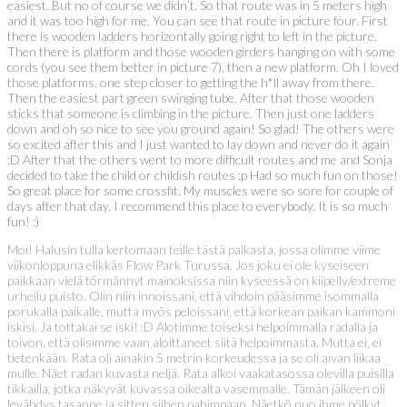
easiest. But no of course we didn’t. So that route was in 5 meters high
and it was too high for me. You can see that route in picture four. First
there is wooden ladders horizontally going right to left in the picture.
Then there is platform and those wooden girders hanging on with some
cords (you see them better in picture 7), then a new platform. Oh I loved
those platforms, one step closer to getting the h*ll away from there.
Then the easiest part green swinging tube. After that those wooden
sticks that someone is climbing in the picture. Then just one ladders
down and oh so nice to see you ground again! So glad! The others were
so excited after this and I just wanted to lay down and never do it again
:D After that the others went to more difficult routes and me and Sonja
decided to take the child or childish routes :p Had so much fun on those!
So great place for some crossfit. My muscles were so sore for couple of
days after that day. I recommend this place to everybody. It is so much
fun! :)
Moi! Halusin tulla kertomaan teille tästä paikasta, jossa olimme viime
viikonloppuna elikkäs Flow Park Turussa. Jos joku ei ole kyseiseen
paikkaan vielä törmännyt mainoksissa niin kyseessä on kiipeily/extreme
urheilu puisto. Olin niin innoissani, että vihdoin pääsimme isommalla
porukalla paikalle, mutta myös peloissani, että korkean paikan kammoni
iskisi. Ja tottakai se iski! :D Alotimme toiseksi helpoimmalla radalla ja
toivon, että olisimme vaan aloittaneet siitä helpoimmasta. Mutta ei, ei
tietenkään. Rata oli ainakin 5 metrin korkeudessa ja se oli aivan liikaa
mulle. Näet radan kuvasta neljä. Rata alkoi vaakatasossa olevilla puisilla
tikkailla, jotka näkyvät kuvassa oikealta vasemmalle. Tämän jälkeen oli
levähdys tasanne ja sitten siihen pahimpaan. Näetkö nuo ihme pölkyt