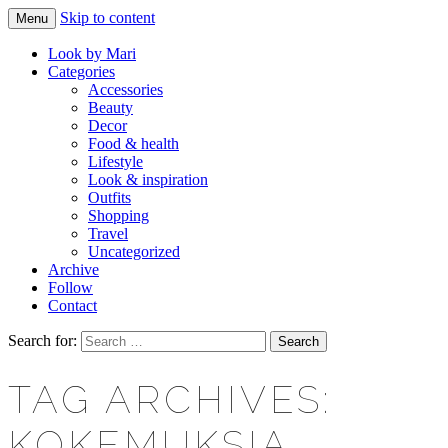
Skip to content
Menu
Makeup & beauty blog
LOOK BY MARI
Look by Mari
Categories
Accessories
Beauty
Decor
Food & health
Lifestyle
Look & inspiration
Outfits
Shopping
Travel
Uncategorized
Archive
Follow
Contact
Search for:
TAG ARCHIVES:
KOKEMUKSIA