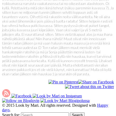
roikkumassa naruista vaakatasossa tai no oikeastaan alaviistoon. Oi
kyllä. Pelottavinta mitä olen ikinä tehnyt (näkyy paremmin kuvassa 7). Ja
sitten kun ne miljoonan tunnin jälkeen selvitti loppuun asti, oli
tasanteen vuoro. Oih että mä rakastin noita välitasanteita. Ne oli aina
yksi askel lähemmäksi pois pääsyä tuolta radalta! Sitten helpoin rasti eli
tuo vihreä heiluva putki kuvassa. Sitten pystyssä olevat puiset tangot,
joita joku kuvassa juuri kiipeääkin. Vaan yksi vaijeri ja yli 5 metriä
jalkojen alla. Ei naurattanut sillon. Sitten vielä tikapuut alas ja maa ihana
nähdä pitkästä aikaa! Niin ihana nähdä! Muut olivat niin innoissaan
tämän radan jälkeen ja mä vaan halusin maata maassa ja en enää ikinä
tehdä samaa uudestaa :D Ton radan jälkeen muut menivät vielä
hankalempiin ratoihin ja mä ja Sonja päätettiin mennä lasten- tai
lastenmielisten ratoihin :p Niissä oli kyllä niin hauskaa, kun ei tarvinnut
pelätä putoavansa korkealta. Kyllä oli kunnon crossfit treeniä. Lihakset
olivat niin kipeät seuraavat pari päivää. Mutta ehdottamasti vierailun
arvoinen paikka eli jos et ole vielä käynyt, niin kannattaa! Mulla oli kyllä
ekan radan jälkeen niin hauskaa :) ja seurakin oli parasta.
© 2015 Look by Mari. All rights reserved. Designed with
Happy
days
.
Search for: