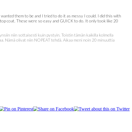
 wanted them to be and I tried to do it as messy I could. I did this with
r top coat. These were so easy and GUICK to do. It only took like 20
nsiin niin sottaisesti kuin pystyin. Toistin tämän kaikilla kolmella
akkaa. Nämä olivat niin NOPEAT tehdä. Aikaa meni noin 20 minuuttia