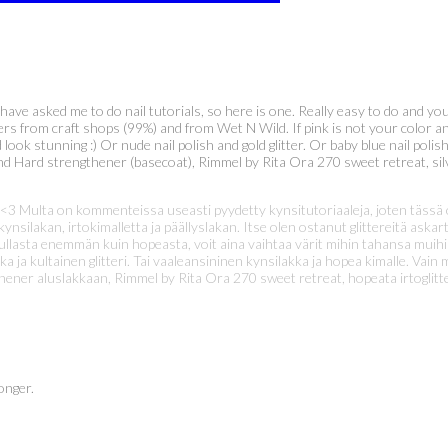
have asked me to do nail tutorials, so here is one. Really easy to do and you
itters from craft shops (99%) and from Wet N Wild. If pink is not your color 
look stunning :) Or nude nail polish and gold glitter. Or baby blue nail polish
 Hard strengthener (basecoat), Rimmel by Rita Ora 270 sweet retreat, silver 
 <3 Multa on kommenteissa useasti pyydetty kynsitutoriaaleja, joten tässä ol
 kynsilakan, irtokimalletta ja päällyslakan. Itse olen ostanut glittereitä as
ät kullasta enemmän kuin hopeasta, voit aina vaihtaa värit mihin tahansa mu
a ja kultainen glitteri. Tai vaaleansininen kynsilakka ja hopea kimalle. Vain 
er aluslakkaan, Rimmel by Rita Ora 270 sweet retreat, hopeata irtoglitter
onger.