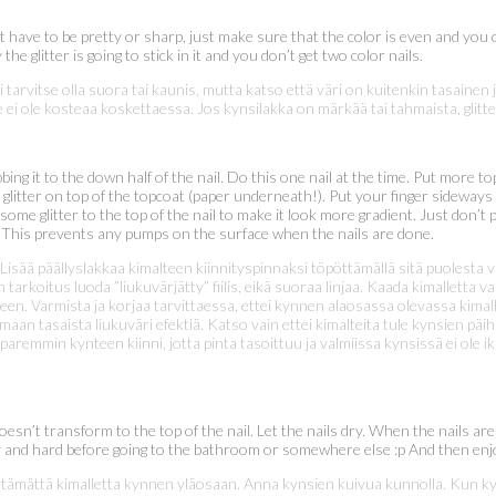
sn’t have to be pretty or sharp, just make sure that the color is even and you
 the glitter is going to stick in it and you don’t get two color nails.
i tarvitse olla suora tai kaunis, mutta katso että väri on kuitenkin tasainen 
 ei ole kosteaa koskettaessa. Jos kynsilakka on märkää tai tahmaista, glitte
bbing it to the down half of the nail. Do this one nail at the time. Put more
the glitter on top of the topcoat (paper underneath!). Put your finger sideways
 some glitter to the top of the nail to make it look more gradient. Just don
. This prevents any pumps on the surface when the nails are done.
a. Lisää päällyslakkaa kimalteen kiinnityspinnaksi töpöttämällä sitä puolesta
on tarkoitus luoda ”liukuvärjätty” fiilis, eikä suoraa linjaa. Kaada kimalletta 
teen. Varmista ja korjaa tarvittaessa, ettei kynnen alaosassa olevassa kimal
an tasaista liukuväri efektiä. Katso vain ettei kimalteita tule kynsien päihi
aremmin kynteen kiinni, jotta pinta tasoittuu ja valmiissa kynsissä ei ole i
oesn’t transform to the top of the nail. Let the nails dry. When the nails are 
dry and hard before going to the bathroom or somewhere else :p And then enjoy
iirtämättä kimalletta kynnen yläosaan. Anna kynsien kuivua kunnolla. Kun ky