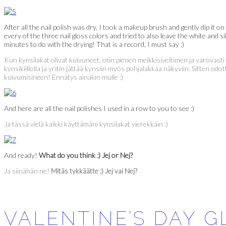
After all the nail polish was dry, I took a makeup brush and gently dip it on
every of the three nail gloss colors and tried to also leave the white and
minutes to do with the drying! That is a record, I must say :)
Kun kynsilakat olivat kuivuneet, otin pienen meikkisiveltimen ja varovasti di
kynsikiillolla ja yritin jättää kynsiin myös pohjalakkaa näkyviin. Sitten 
kuivumisineen! Ennätys ainakin mulle :)
And here are all the nail polishes I used in a row to you to see :)
Ja tässä vielä kaikki käyttämäni kynsilakat vierekkäin :)
And ready!
What do you think :) Jej or Nej?
Ja siinähän ne!
Mitäs tykkäätte :) Jej vai Nej?
VALENTINE’S DAY G