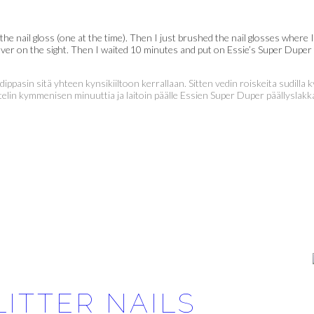
 the nail gloss (one at the time). Then I just brushed the nail glosses where I
 silver on the sight. Then I waited 10 minutes and put on Essie’s Super Dupe
ppasin sitä yhteen kynsikiiltoon kerrallaan. Sitten vedin roiskeita sudilla ky
odottelin kymmenisen minuuttia ja laitoin päälle Essien Super Duper päällysl
LITTER NAILS