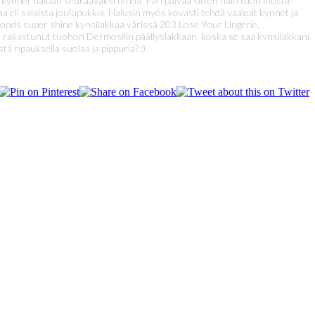
set kynnet haluan seuraavaksi tehdä. Pari päivää sitten näin tuon musta-
aa eli salaista joulupukkia. Halusin myös kovasti tehdä vaaleat kynnet ja
econds super shine kynsilakkaa värissä 203 Lose Your Lingerie,
oina rakastunut tuohon Dermosilin päällyslakkaan, koska se saa kynsilakkani
 ripauksella suolaa ja pippuria? :)