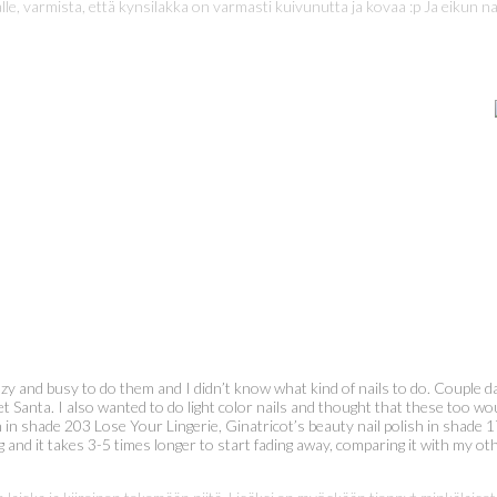
le, varmista, että kynsilakka on varmasti kuivunutta ja kovaa :p Ja eikun n
azy and busy to do them and I didn’t know what kind of nails to do. Couple d
et Santa. I also wanted to do light color nails and thought that these too wo
n shade 203 Lose Your Lingerie, Ginatricot’s beauty nail polish in shade 17
ing and it takes 3-5 times longer to start fading away, comparing it with my o