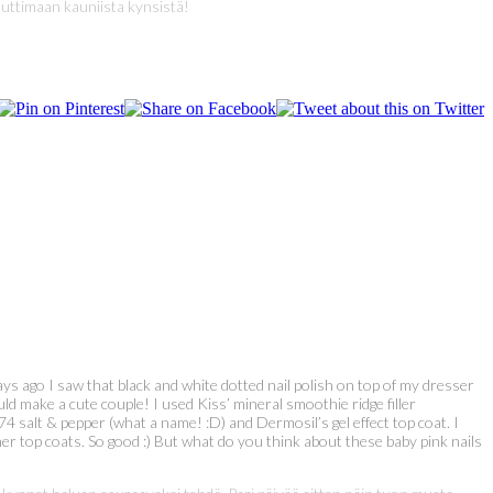
auttimaan kauniista kynsistä!
ays ago I saw that black and white dotted nail polish on top of my dresser
uld make a cute couple! I used Kiss’ mineral smoothie ridge filler
4 salt & pepper (what a name! :D) and Dermosil’s gel effect top coat. I
ther top coats. So good :) But what do you think about these baby pink nails