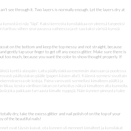
 can’t see through it. Two layers is normally enough. Let the layers dry at
ja kynsistä ei näy ”läpi”. Kaksi kerrosta kynsilakkaa on yleensä tarpeeksi
ri tarttuu siihen seuraavassa vaiheessa ja et saa kaksi värisiä kynsiä.
 topcoat on the bottom and keep the top messy and not straight, because
 and gently tap your finger to get off any excess glitter. Make sure there is
’t put too much, because you want the color to show thought properly. If
 välistä kynttä alaspäin. Laita päällyslakkaa enemmän alaosaan ja puolessa
varovasti päällyslakan päälle (paperi käsien alla!). Käännä sormesi sivuttain
lekerroksessa ole koloja. Paina varovasti sormellasi kimalteen päältä ja
n liikaa, koska värillisen lakan on tarkoitus näkyä kimalteen alta kunnolla.
käviä joka paikkaan tarraavia kimalle nyppyjä. Näin kynnen pinnasta tulee
totally dry, take the excess glitter and nail polish of on the top of your
 of the beautiful nails!
nnet ovat täysin kuivat, ota kynnen yli menneet kimalteet ja kynsilakat