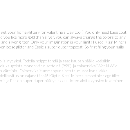
 get your home glittery for Valentine’s Day too :) You only need base coat,
and you like more gold than silver, you can always change the colors to any
 and silver glitter. Only your imagination is your limit! I used Kiss’ Mineral
loose glitter and Essie’s super duper topcoat. So first filing your nails
isi nyt yksi. Todella helppo tehdä ja saat kaupan päälle kotisikin
kartelukaupoista monen värin setteinä (99%) ja esimerkiksi Wet N Wild
ihin väreihin! Esimerkiksi tummanpunainen tai musta kynsilakka
mielikuvitus on rajana tässä! Käytin Kiss’ Mineral smoothie ridge filler
iä ja Essien super duper päällyslakkaa. Joten aloita kynsien tekeminen