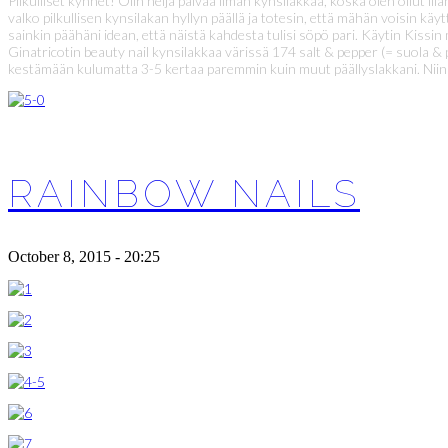
Pilkulliset kynnet! Olin neljä päivää ilman kynsilakkaa, koska olen ollut l
valko pilkullisen kynsilakan hyllyn päällä ja totesin, että mähän voisin kä
sainkin päähäni idean, että näistä kahdesta tulisi söpö pari. Käytin Kiss
Ginatricotin beauty nail kynsilakkaa värissä 174 salt & pepper (= suola & 
kestämään kulumatta 3-5 kertaa paremmin kuin muut päällyslakkani. Niin hy
RAINBOW NAILS
October 8, 2015 - 20:25