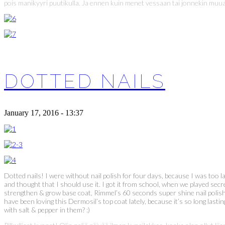
pois manikyyri puutikulla. Ja ennen kuin menet vessaan tai jonnekin muual
DOTTED NAILS
January 17, 2016 - 13:37
Dotted nails! I were without nail polish for four days, because I was too l
and thought that I should use it. I got it from school, when we played secr
strengthen & grow base coat, Rimmel’s 60 seconds super shine nail polish i
have been loving this Dermosil’s top coat lately, because it’s so long last
with salt & pepper in them? :)