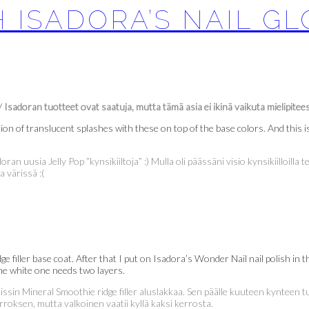
H ISADORA’S NAIL G
/
Isadoran tuotteet ovat saatuja, mutta tämä asia ei ikinä vaikuta mielipitee
sion of translucent splashes with these on top of the base colors. And this is
ran uusia Jelly Pop ”kynsikiiltoja” :) Mulla oli päässäni visio kynsikiilloilla te
a värissä :(
ge filler base coat. After that I put on Isadora’s Wonder Nail nail polish in
 the white one needs two layers.
issin Mineral Smoothie ridge filler aluslakkaa. Sen päälle kuuteen kynteen
roksen, mutta valkoinen vaatii kyllä kaksi kerrosta.