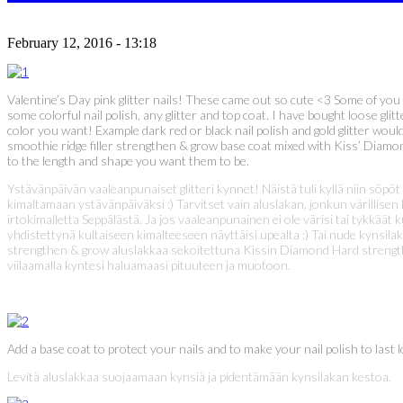
February 12, 2016 - 13:18
Valentine’s Day pink glitter nails! These came out so cute <3 Some of you 
some colorful nail polish, any glitter and top coat. I have bought loose gl
color you want! Example dark red or black nail polish and gold glitter would 
smoothie ridge filler strengthen & grow base coat mixed with Kiss’ Diamond
to the length and shape you want them to be.
Ystävänpäivän vaaleanpunaiset glitteri kynnet! Näistä tuli kyllä niin söpöt
kimaltamaan ystävänpäiväksi :) Tarvitset vain aluslakan, jonkun värillisen
irtokimalletta Seppälästä. Ja jos vaaleanpunainen ei ole värisi tai tykkä
yhdistettynä kultaiseen kimalteeseen näyttäisi upealta :) Tai nude kynsilakk
strengthen & grow aluslakkaa sekoitettuna Kissin Diamond Hard strengthen
viilaamalla kyntesi haluamaasi pituuteen ja muotoon.
Add a base coat to protect your nails and to make your nail polish to last l
Levitä aluslakkaa suojaamaan kynsiä ja pidentämään kynsilakan kestoa.