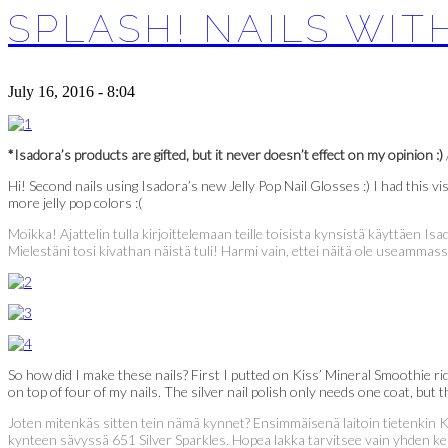
SPLASH! NAILS WIT
July 16, 2016 - 8:04
*Isadora’s products are gifted, but it never doesn’t effect on my opinion :)
Hi! Second nails using Isadora’s new Jelly Pop Nail Glosses :) I had this vi
more jelly pop colors :(
Moikka! Ajattelin tulla kirjoittelemaan teille toisista kynsistä käyttäen Isado
Mielestäni tosi kivathan näistä tuli! Harmi vain, ettei näitä ole useammass
So how did I make these nails? First I putted on Kiss’ Mineral Smoothie rid
on top of four of my nails. The silver nail polish only needs one coat, but
Joten mitenkäs sitten tein nämä kynnet? Ensimmäisenä laitoin tietenkin K
kynteen sävyssä 651 Silver Sparkles. Hopea lakka tarvitsee vain yhden ker