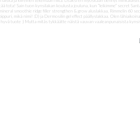
iian laiska ja kiireinen tekemään niitä. Lisäksi en myöskään tiennyt minkälai
yttää tota! Sain tuon kynsilakan koulusta jouluna, kun “leikimme” secret Sant
in mineral smoothie ridge filler strengthen & grow aluslakkaa, Rimmelin 60 s
pippuri, mikä nimi! :D) ja Dermosilin gel effect päällyslakkaa. Olen lähiaik
vä tuote :) Mutta mitäs tykkäätte näistä vauvan vaaleanpunaisista kynsistä