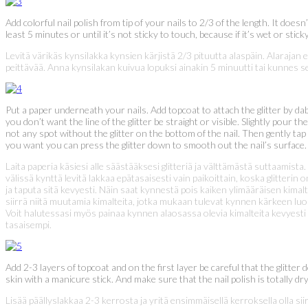
Add colorful nail polish from tip of your nails to 2/3 of the length. It doe
least 5 minutes or until it’s not sticky to touch, because if it’s wet or sticky
Levitä värikäs kynsilakka kynsien kärjistä 2/3 pituutta alaspäin. Alarajan e
peittävää. Anna kynsilakan kuivua lopuksi ainakin 5 minuutti tai kunnes se
Put a paper underneath your nails. Add topcoat to attach the glitter by da
you don’t want the line of the glitter be straight or visible. Slightly pour 
not any spot without the glitter on the bottom of the nail. Then gently tap
you want you can press the glitter down to smooth out the nail’s surface
Laita paperia käsiesi alle säästääksesi glitteriä ja välttämästä suttaamist
välissä kynttä levitä lakkaa epätasaisesti vain paikoittain, koska glitterin 
ja taputa sitä kevyesti. Näin saat kynnestä pois kaiken ylimääräisen kimal
siirrä niitä muutamia kimalteita, jotka mukaan tulevat kynnen kärkeen luoma
Voit halutessasi myös painaa kynnen alaosassa olevia kimalteita kevyesti p
tasaisempi.
Add 2-3 layers of topcoat and on the first layer be careful that the glitter d
skin with a manicure stick. And make sure that the nail polish is totally 
Lisää päällyslakkaa 2-3 kerrosta ja yritä ensimmäisellä kerroksella olla s