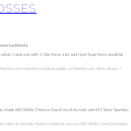
LOSSES
seeni tuotteesta
 what I came out with :) I like these a lot and I just hope there would be
hdyistä väriroiskeista värilakan päällä. Ja tällaista sain sitten aikaan :)
 the shade 685 White China on top of six of my nails and 651 Silver Sparkles
 tuli Isadoran Wonder Nail kynsilakkaa sävyssä 685 White China ja neljään