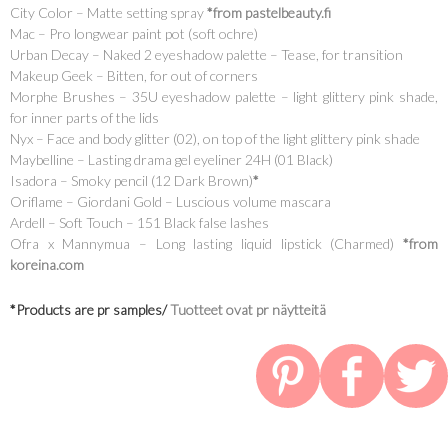
City Color – Matte setting spray
*from pastelbeauty.fi
Mac – Pro longwear paint pot (soft ochre)
Urban Decay – Naked 2 eyeshadow palette – Tease, for transition
Makeup Geek – Bitten, for out of corners
Morphe Brushes – 35U eyeshadow palette – light glittery pink shade,
for inner parts of the lids
Nyx – Face and body glitter (02), on top of the light glittery pink shade
Maybelline – Lasting drama gel eyeliner 24H (01 Black)
Isadora – Smoky pencil (12 Dark Brown)
*
Oriflame – Giordani Gold – Luscious volume mascara
Ardell – Soft Touch – 151 Black false lashes
Ofra x Mannymua – Long lasting liquid lipstick (Charmed)
*from
koreina.com
*Products are pr samples/
Tuotteet ovat pr näytteitä