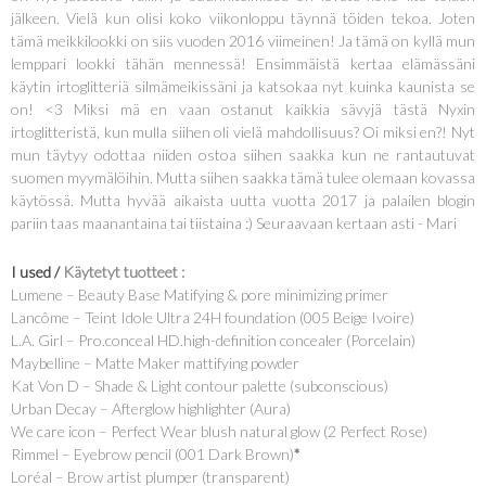
jälkeen. Vielä kun olisi koko viikonloppu täynnä töiden tekoa. Joten
tämä meikkilookki on siis vuoden 2016 viimeinen! Ja tämä on kyllä mun
lemppari lookki tähän mennessä! Ensimmäistä kertaa elämässäni
käytin irtoglitteriä silmämeikissäni ja katsokaa nyt kuinka kaunista se
on! <3 Miksi mä en vaan ostanut kaikkia sävyjä tästä Nyxin
irtoglitteristä, kun mulla siihen oli vielä mahdollisuus? Oi miksi en?! Nyt
mun täytyy odottaa niiden ostoa siihen saakka kun ne rantautuvat
suomen myymälöihin. Mutta siihen saakka tämä tulee olemaan kovassa
käytössä. Mutta hyvää aikaista uutta vuotta 2017 ja palailen blogin
pariin taas maanantaina tai tiistaina :) Seuraavaan kertaan asti - Mari
I used /
Käytetyt tuotteet :
Lumene – Beauty Base Matifying & pore minimizing primer
Lancôme – Teint Idole Ultra 24H foundation (005 Beige Ivoire)
L.A. Girl – Pro.conceal HD.high-definition concealer (Porcelain)
Maybelline – Matte Maker mattifying powder
Kat Von D – Shade & Light contour palette (subconscious)
Urban Decay – Afterglow highlighter (Aura)
We care icon – Perfect Wear blush natural glow (2 Perfect Rose)
Rimmel – Eyebrow pencil (001 Dark Brown)
*
Loréal – Brow artist plumper (transparent)