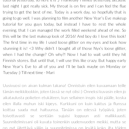
last night I got really sick. My throat is on fire and I can feel the flue
trying to get the best of me. Today is a work day, so hopefully that is
going to go well. I was planning to film another New Year’s Eve makeup
tutorial for you guys today, but instead I have to rest the whole
evening, that I can managed the work filled weekend ahead of me. So
this will be the last makeup look of 2016! And boy do I love this look!
The first time in my life I used loose glitter on my eyes and look how
stunning it is! <3 Why didn’t I bought all of those Nyx’s loose glitter,
when I had the change? Oh why?! Now I had to wait until they hit
Finnish stores. But until that, I will use this like crazy. But happy early
New Year’s Eve to all of you and I’ll be back maybe on Monday or
Tuesday :) Till next time - Mari
Uusivuosi on aivan kulman takana! Onnistuin eilen kuvaamaan teille
tämän meikkilookkin, joten tässä se nyt olisi :) Onneksi kuvasin eilen jo
aikataulusta poiketen etukäteen, kun sellainen inspis iski päälle, koska
eilen illalla muhun iski kipeys. Kurkkuni on kuin kaktus ja flunssa
koittaa saada mut haltuunsa. Tänään on edessä työpäivä, joten
toivottavasti se sentään sujuisi loppuun asti mallikkaasti.
Suunnitelmissani oli kuvata toinenkin uudenvuoden meikki, mutta se
on nyt jätettävä väliin ja suunnitelmissa on levätä koko ilta töiden