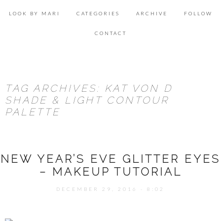
Skip
Se
to
for
LOOK BY MARI
CATEGORIES
ARCHIVE
FOLLOW
content
ACCESSORIES
CONTACT
BEAUTY
DECOR
TAG ARCHIVES: KAT VON D
FOOD & HEALTH
SHADE & LIGHT CONTOUR
PALETTE
LIFESTYLE
LOOK & INSPIRATION
OUTFITS
NEW YEAR’S EVE GLITTER EYES
– MAKEUP TUTORIAL
SHOPPING
DECEMBER 29, 2016 - 8:02
TRAVEL
UNCATEGORIZED