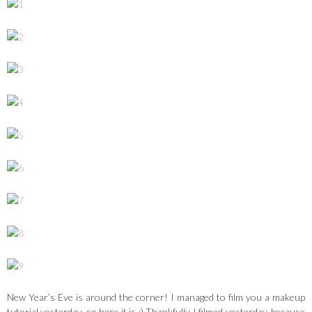
New Year’s Eve is around the corner! I managed to film you a makeup
tutorial yesterday, so here it is :) Thankfully I filmed yesterday, because