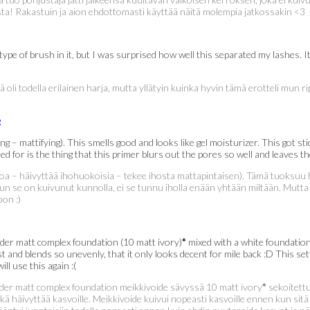
nista! Rakastuin ja aion ehdottomasti käyttää näitä molempia jatkossakin <3
 type of brush in it, but I was surprised how well this separated my lashes. I
sä oli todella erilainen harja, mutta yllätyin kuinka hyvin tämä erotteli mun r
g – mattifying). This smells good and looks like gel moisturizer. This got sti
ted for is the thing that this primer blurs out the pores so well and leaves the
toa – häivyttää ihohuokoisia – tekee ihosta mattapintaisen). Tämä tuoksuu h
un se on kuivunut kunnolla, ei se tunnu iholla enään yhtään miltään. Mutta m
oon :)
der matt complex foundation (10 matt ivory)
*
mixed with a white foundation
and blends so unevenly, that it only looks decent for mile back :D This settles
ill use this again :(
der matt complex foundation meikkivoide sävyssä 10 matt ivory
*
sekoitettu
 häivyttää kasvoille. Meikkivoide kuivui nopeasti kasvoille ennen kun sitä o