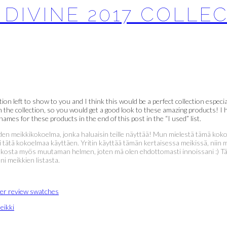
 DIVINE 2017 COLLE
 left to show to you and I think this would be a perfect collection especial
m the collection, so you would get a good look to these amazing products! I h
 names for these products in the end of this post in the “I used” list.
oden meikkikokoelma, jonka haluaisin teille näyttää! Mun mielestä tämä ko
li tätä kokoelmaa käyttäen. Yritin käyttää tämän kertaisessa meikissä, niin
oukosta myös muutaman helmen, joten mä olen ehdottomasti innoissani :) 
i meikkien listasta.