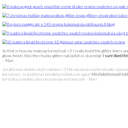
So that is how my makeup turned out <3 I really loved the glitter liners an
glowy finish. Also the chunky glitter nail polish is stunning!
I sure liked th
– Mari
Ja tältä mun meikki näytti valmiina <3 Mä rakastuin noihin kimalle rajaust
kerroksen. Ja ai että tuo kimallekynsilakka on upea!
Mä ehdottomasti tykk
torstaita ja moikka aina seuraavaan kertaan asti – Mari