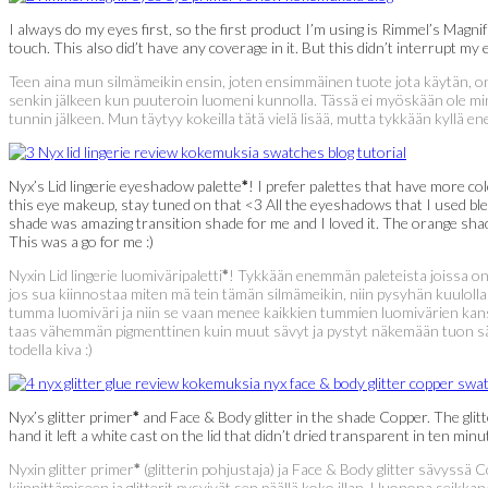
I always do my eyes first, so the first product I’m using is Rimmel’s Magni
touch. This also did’t have any coverage in it. But this didn’t interrupt my
Teen aina mun silmämeikin ensin, joten ensimmäinen tuote jota käytän, o
senkin jälkeen kun puuteroin luomeni kunnolla. Tässä ei myöskään ole mink
tunnin jälkeen. Mun täytyy kokeilla tätä vielä lisää, mutta tykkään kyllä 
Nyx’s Lid lingerie eyeshadow palette
*
! I prefer palettes that have more co
this eye makeup, stay tuned on that <3 All the eyeshadows that I used blend
shade was amazing transition shade for me and I loved it. The orange shad
This was a go for me :)
Nyxin Lid lingerie luomiväripaletti
*
! Tykkään enemmän paleteista joissa on 
jos sua kiinnostaa miten mä tein tämän silmämeikin, niin pysyhän kuulolla <
tumma luomiväri ja niin se vaan menee kaikkien tummien luomivärien kanssa
taas vähemmän pigmenttinen kuin muut sävyt ja pystyt näkemään tuon säv
todella kiva :)
Nyx’s glitter primer
*
and Face & Body glitter in the shade Copper. The glitter
hand it left a white cast on the lid that didn’t dried transparent in ten min
Nyxin glitter primer
*
(glitterin pohjustaja) ja Face & Body glitter sävyssä Co
kiinnittämiseen ja glitterit pysyivät sen päällä koko illan. Huonona seikk