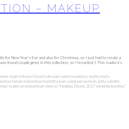
CTION – MAKEUP
ly for New Year’s Eve and also for Christmas, so I just had to create a
ave found couple gems in this collection, so I’m excited :) This Isadora’s
koelma sopii erityisen hyvin tulevaan uuteenvuoteen, mutta myös
 montaa tämän kokoelman tuotetta kuin suinkaan pystyin, jotta saisitte
Tämän Isadoran kokoelman nimi on ”Holiday Divine 2017 meikkikokoelma”.