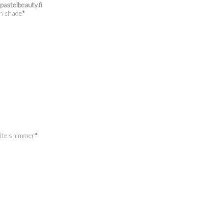
pastelbeauty.fi
ch shade
*
hite shimmer
*