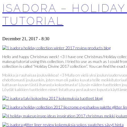
ISADORA – HOLIDAY
TUTORIAL
December 21, 2017 - 8:30
Hello and happy Christmas week! <3 I have one Christmas/Holiday collection
makeup tutorial using this collection. I tried to use as much as I could fro
collection is called “Holiday Divine 2017 collection”. You can find the exact
Moikka ja rauhaisaa jouluviikkoa! <3 Mulla on vielä yksi joulun/uudenvu
ehdottomasti jouluunkin, joten mun oli pakko kuvata teille meikkitutoriaa
kattavan kuvan tästä ihanasta kokoelmasta! Löysin näiden tuotteiden j
Löydät kaikkien tuotteiden nimet listattuna postauksen lopusta käyttämien