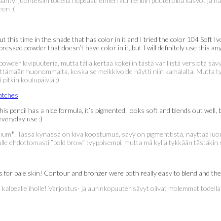
tyi juonteisiin todella nopeasti ennen kuin ehdin puuteroida kasvot ja näytt
en :(
this time in the shade that has color in it and I tried the color 104 Soft I
pressed powder that doesn’t have color in it, but I will definitely use this 
wder kivipuuteria, mutta tällä kertaa kokeilin tästä värillistä versiota säv
äyttämään huonommalta, koska se meikkivoide näytti niin kamalalta. Mutta t
itkin koulupäiviä :)
This pencil has a nice formula, it’s pigmented, looks soft and blends out well, b
 everyday use :)
dium
*
. Tässä kynässä on kiva koostumus, sävy on pigmenttistä, näyttää luo
ulle ehdottomasti ”bold brow” tyyppisempi, mutta mä kyllä tykkään tästäkin 
 for pale skin! Contour and bronzer were both really easy to blend and the col
yt kalpealle iholle! Varjostus- ja aurinkopuuterisävyt olivat molemmat todella