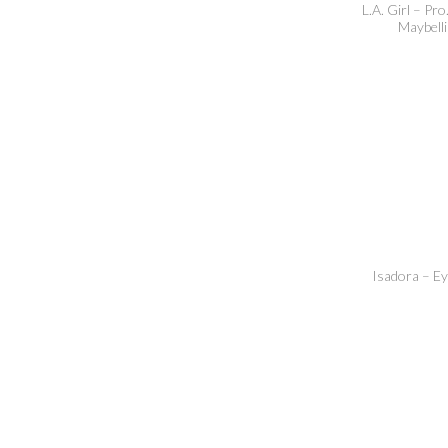
L.A. Girl – Pr
Maybelli
Isadora – Ey