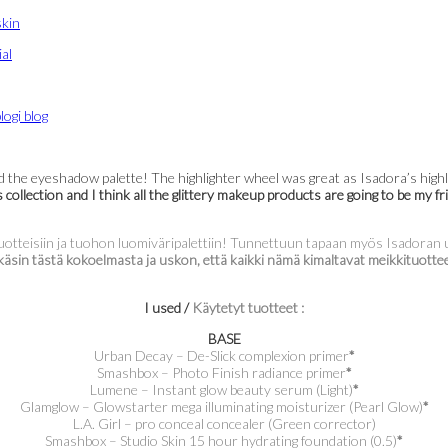
d the eyeshadow palette! The highlighter wheel was great as Isadora’s highlig
is collection and I think all the glittery makeup products are going to be my
uotteisiin ja tuohon luomiväripalettiin! Tunnettuun tapaan myös Isadoran uu
äsin tästä kokoelmasta ja uskon, että kaikki nämä kimaltavat meikkituott
I used /
Käytetyt tuotteet :
BASE
Urban Decay – De-Slick complexion primer
*
Smashbox – Photo Finish radiance primer
*
Lumene – Instant glow beauty serum (Light)
*
Glamglow – Glowstarter mega illuminating moisturizer (Pearl Glow)
*
L.A. Girl – pro conceal concealer (Green corrector)
Smashbox – Studio Skin 15 hour hydrating foundation (0.5)
*