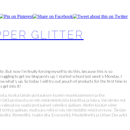
PPER GLITTER
ite. But now I’m finally forcing myself to do this, because this is so
ruggling to get my blog posts up. I started school last week’s Monday, I
w what’s up. So today I will try out pouch of products for the first time in
 get into it!
stausta, koska tämän postauksen kuvien muokkaamiseen ja itse
ätä postausta on niin mielenkiintoista kirjoittaa ja lukea. Vai olenko mä
a vaikeuksia saada postaukset valmiiksi ajallaan. Aloitin koulun viime
tehtyä ajallaan, mutta jos niitä ei näy niin tiedätte mistä on kyse. Tänään
yxiltä, Rimmeliltä, Isadoralta, Essenceltä, Maybellineltä ja Urban Decayltä