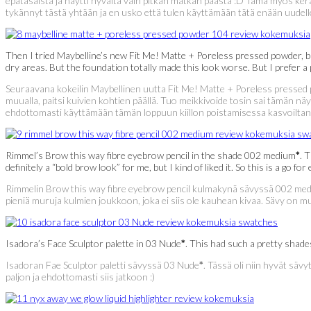
epätasaista ja näytti hyvältä vain pitkän matkan päästä :D Tämä myös kerään
tykännyt tästä yhtään ja en usko että tulen käyttämään tätä enään uudelle
Then I tried Maybelline’s new Fit Me! Matte + Poreless pressed powder, but 
dry areas. But the foundation totally made this look worse. But I prefer a 
Seuraavana kokeilin Maybellinen uutta Fit Me! Matte + Poreless pressed po
muualla, paitsi kuivien kohtien päällä. Tuo meikkivoide tosin sai tämän n
ehdottomasti käyttämään tämän loppuun kiillon poistamisessa kasvoiltani p
Rimmel’s Brow this way fibre eyebrow pencil in the shade 002 medium
*
. 
definitely a “bold brow look” for me, but I kind of liked it. So this is a go for
Rimmelin Brow this way fibre eyebrow pencil kulmakynä sävyssä 002 me
pieniä muruja kulmien joukkoon, joka ei siis ole kauhean kivaa. Sävy on m
Isadora’s Face Sculptor palette in 03 Nude
*
. This had such a pretty shades
Isadoran Fae Sculptor paletti sävyssä 03 Nude
*
. Tässä oli niin hyvät säv
paljon ja ehdottomasti siis jatkoon :)