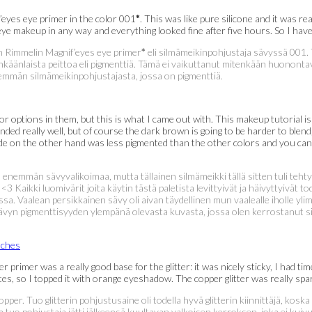
f’eyes eye primer in the color 001
*
. This was like pure silicone and it was real
 eye makeup in any way and everything looked fine after five hours. So I have 
n Rimmelin Magnif’eyes eye primer
*
eli silmämeikinpohjustaja sävyssä 001. T
äänlaista peittoa eli pigmenttiä. Tämä ei vaikuttanut mitenkään huonontavas
enemmän silmämeikinpohjustajasta, jossa on pigmenttiä.
lor options in them, but this is what I came out with. This makeup tutorial 
ed really well, but of course the dark brown is going to be harder to blend, 
e on the other hand was less pigmented than the other colors and you can se
enemmän sävyvalikoimaa, mutta tällainen silmämeikki tällä sitten tuli tehty
3 Kaikki luomivärit joita käytin tästä paletista levittyivät ja häivyttyivät 
. Vaalean persikkainen sävy oli aivan täydellinen mun vaalealle iholle yli
yn pigmenttisyyden ylempänä olevasta kuvasta, jossa olen kerrostanut si
 primer was a really good base for the glitter: it was nicely sticky, I had time
utes, so I topped it with orange eyeshadow. The copper glitter was really spark
pper. Tuo glitterin pohjustusaine oli todella hyvä glitterin kiinnittäjä, koska
ana tuo pohjustaja jätti jälkeensä kuultavan valkoisen kerroksen, joka ei kui