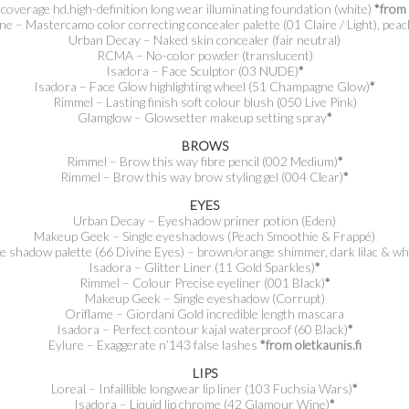
o.coverage hd.high-definition long wear illuminating foundation (white)
*from 
ne – Mastercamo color correcting concealer palette (01 Claire / Light), pea
Urban Decay – Naked skin concealer (fair neutral)
RCMA – No-color powder (translucent)
Isadora – Face Sculptor (03 NUDE)
*
Isadora – Face Glow highlighting wheel (51 Champagne Glow)
*
Rimmel – Lasting finish soft colour blush (050 Live Pink)
Glamglow – Glowsetter makeup setting spray
*
BROWS
Rimmel – Brow this way fibre pencil (002 Medium)
*
Rimmel – Brow this way brow styling gel (004 Clear)
*
EYES
Urban Decay – Eyeshadow primer potion (Eden)
Makeup Geek – Single eyeshadows (Peach Smoothie & Frappé)
e shadow palette (66 Divine Eyes) – brown/orange shimmer, dark lilac & w
Isadora – Glitter Liner (11 Gold Sparkles)
*
Rimmel – Colour Precise eyeliner (001 Black)
*
Makeup Geek – Single eyeshadow (Corrupt)
Oriflame – Giordani Gold incredible length mascara
Isadora – Perfect contour kajal waterproof (60 Black)
*
Eylure – Exaggerate n’143 false lashes
*from oletkaunis.fi
LIPS
Loreal – Infaillible longwear lip liner (103 Fuchsia Wars)
*
Isadora – Liquid lip chrome (42 Glamour Wine)
*