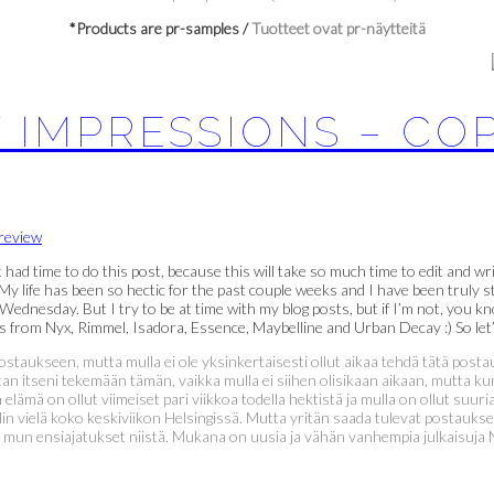
*Products are pr-samples /
Tuotteet ovat pr-näytteitä
T IMPRESSIONS – CO
n’t had time to do this post, because this will take so much time to edit and wr
y life has been so hectic for the past couple weeks and I have been truly st
ednesday. But I try to be at time with my blog posts, but if I’m not, you kno
 from Nyx, Rimmel, Isadora, Essence, Maybelline and Urban Decay :) So let’s
 postaukseen, mutta mulla ei ole yksinkertaisesti ollut aikaa tehdä tätä po
itseni tekemään tämän, vaikka mulla ei siihen olisikaan aikaan, mutta kun t
elämä on ollut viimeiset pari viikkoa todella hektistä ja mulla on ollut suuri
lin vielä koko keskiviikon Helsingissä. Mutta yritän saada tulevat postaukset 
le mun ensiajatukset niistä. Mukana on uusia ja vähän vanhempia julkaisuja N