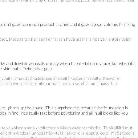
t didn’t gave too much product at ones and it gave a good volume. I’m liking
ipset. Massaa tuli harjaan kerrallaan hyvä määrä ja ripsiväri antoi ripsiini
cky and dried down really quickly when I applied it on my face, but when it’s
 skin matt! Definitely a go :)
yvältä ja näyttää kädellä geelimäiseltä kosteusrasvalta. Kasvoille
istä olen kaikista eniten innoissani, on se, että tämä häivyttää
 to lighten up the shade. This surprised me, because the foundation is
 in fine lines really fast before powdering and all in all looks like you
na valkoiseen meikkivoiteeseen sävyn vaalentamiseksi. Tämä yllätti mut,
li ehtinyt edes kunnolla häivyttää kasvoille ja lopputulos oli myös todella