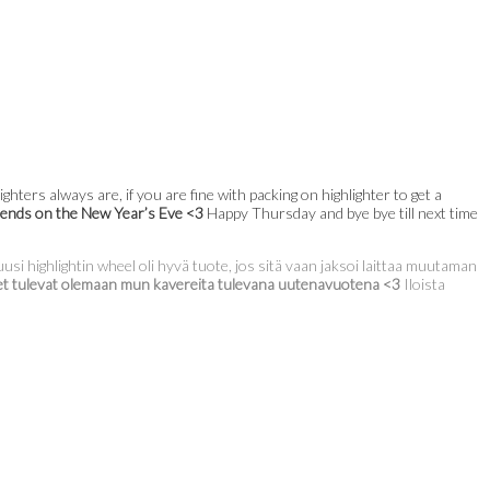
hters always are, if you are fine with packing on highlighter to get a
 friends on the New Year’s Eve <3
Happy Thursday and bye bye till next time
si highlightin wheel oli hyvä tuote, jos sitä vaan jaksoi laittaa muutaman
eet tulevat olemaan mun kavereita tulevana uutenavuotena <3
Iloista