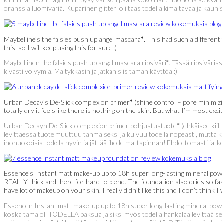
oranssia luomiväriä. Kuparinen glitteri oli taas todella kimaltavaa ja kau
Maybelline’s the falsies push up angel mascara
*
. This had such a different
this, so I will keep using this for sure :)
Maybellinen the falsies push up angel mascara ripsiväri
*
. Tässä ripsiväris
kivasti volyymia. Mä tykkäsin ja jatkan siis tämän käyttöä :)
Urban Decay’s De-Slick complexion primer
*
(shine control – pore minimizin
totally dry it feels like there is nothing on the skin. But what I’m most exci
Urban Decayn De-Slick complexion primer pohjustustuote
*
(ehkäisee kiil
levittäessä tuote muuttuu tahmaiseksi ja kuivuu todella nopeasti, mutta k
ihohuokoisia todella hyvin ja jättää iholle mattapinnan! Ehdottomasti jatk
Essence’s Instant matt make-up up to 18h super long-lasting mineral pow
REALLY thick and there for hard to blend. The foundation also dries so fast 
have lot of makeup on your skin. I really didn’t like this and I don’t think I w
Essencen Instant matt make-up up to 18h super long-lasting mineral pow
koska tämä oli TODELLA paksua ja siksi myös todella hankalaa levittää sekä