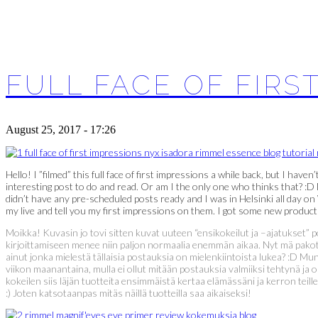
FULL FACE OF FIRS
August 25, 2017 - 17:26
Hello! I ”filmed” this full face of first impressions a while back, but I have
interesting post to do and read. Or am I the only one who thinks that? :D M
didn’t have any pre-scheduled posts ready and I was in Helsinki all day on W
my live and tell you my first impressions on them. I got some new products
Moikka! Kuvasin jo tovi sitten kuvat uuteen “ensikokeilut ja –ajatukset”
kirjoittamiseen menee niin paljon normaalia enemmän aikaa. Nyt mä pakotan 
ainut jonka mielestä tällaisia postauksia on mielenkiintoista lukea? :D Mun 
viikon maanantaina, mulla ei ollut mitään postauksia valmiiksi tehtynä ja o
kokeilen siis läjän tuotteita ensimmäistä kertaa elämässäni ja kerron teil
:) Joten katsotaanpas mitäs näillä tuotteilla saa aikaiseksi!