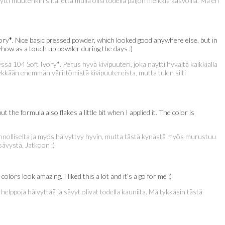
i muutenkin siltä, että mulla olisi todella paljon meikkiä kasvoilla. Mä en
vory
*
. Nice basic pressed powder, which looked good anywhere else, but in
anyhow as a touch up powder during the days :)
yssä 104 Soft Ivory
*
. Perus hyvä kivipuuteri, joka näytti hyvältä kaikkialla
ykkään enemmän värittömistä kivipuutereista, mutta tulen silti
ut the formula also flakes a little bit when I applied it. The color is
nnolliselta ja myös häivyttyy hyvin, mutta tästä kynästä myös murustuu
sävystä. Jatkoon :)
ors look amazing. I liked this a lot and it’s a go for me :)
 helppoja häivyttää ja sävyt olivat todella kauniita. Mä tykkäsin tästä