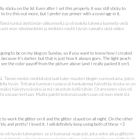
ly sticky on the lid. Even after I set this properly, it was still sticky to
to try this out more, but I prefer eye primer with a coverage in it.
ämä tuntui älyttömän silikoniselta ja oli todella tahmea luomella vielä
ti mun silmämeikkiin ja meikkini näytti täysin samalta vielä viiden
is going to be on my blog on Sunday, so if you want to know how I created
because it’s darker, but that is just how it always goes. The light peach
e the color payoff from the picture above (and I really packed it on!).
ä. Tämän meikin meikkitutoriaali tulee muuten blogiin sunnuntaina, joten
todella hyvin. Tottakai tumman ruskea oli hankalempi häivyttää, koska se on
mmäksi häivytyssävyksi ja mä rakastuin kyllä tähän. Oranssinen sävy oli
tä useaan kertaan. Mutta paletti kokonaisuudessaan oli mun mielestä
 to work the glitter on it and the glitter stayed on all night. On the other
ly and pretty! I loved it. I will definitely keep using both of these <3
 se oli hyvän tahmainen, se ei kuivunut nopeasti, joka antoi aikaa glitterin
vunut läpinäkyväksi kymmenessä minuutissa, joten painelin sen päälle lisää