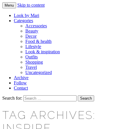
Skip to content
Menu
Makeup & beauty blog
LOOK BY MARI
Look by Mari
Categories
Accessories
Beauty
Decor
Food & health
Lifestyle
Look & inspiration
Outfits
Shopping
Travel
Uncategorized
Archive
Follow
Contact
Search for:
TAG ARCHIVES:
INSPIRE