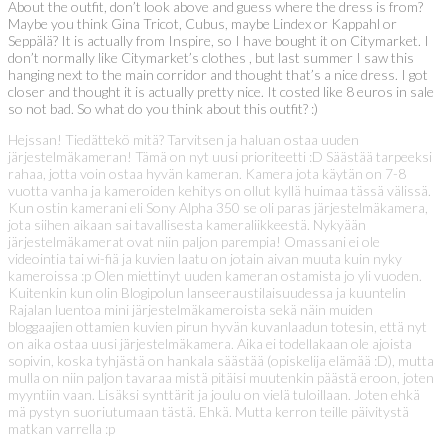
About the outfit, don’t look above and guess where the dress is from?
Maybe you think Gina Tricot, Cubus, maybe Lindex or Kappahl or
Seppälä? It is actually from Inspire, so I have bought it on Citymarket. I
don’t normally like Citymarket’s clothes , but last summer I saw this
hanging next to the main corridor and thought that’s a nice dress. I got
closer and thought it is actually pretty nice. It costed like 8 euros in sale
so not bad. So what do you think about this outfit? :)
Hejssan! Tiedättekö mitä? Tarvitsen ja haluan ostaa uuden
järjestelmäkameran! Tämä on nyt uusi prioriteetti :D Säästää tarpeeksi
rahaa, jotta voin ostaa hyvän kameran. Kamera jota käytän on 7-8
vuotta vanha ja kameroiden kehitys on ollut kyllä huimaa tässä välissä.
Kun ostin kamerani eli Sony Alpha 350 se oli paras järjestelmäkamera,
jota siihen aikaan sai tavallisesta kameraliikkeestä. Nykyään
järjestelmäkamerat ovat niin paljon parempia! Omassani ei ole
videointia tai wi-fiä ja kuvien laatu on jotain aivan muuta kuin nyky
kameroissa :p Olen miettinyt uuden kameran ostamista jo yli vuoden.
Kuitenkin kun olin Blogipolun lanseeraustilaisuudessa ja kuuntelin
Rajalan luentoa mini järjestelmäkameroista sekä näin muiden
bloggaajien ottamien kuvien pirun hyvän kuvanlaadun totesin, että nyt
on aika ostaa uusi järjestelmäkamera. Aika ei todellakaan ole ajoista
sopivin, koska tyhjästä on hankala säästää (opiskelija elämää :D), mutta
mulla on niin paljon tavaraa mistä pitäisi muutenkin päästä eroon, joten
myyntiin vaan. Lisäksi synttärit ja joulu on vielä tuloillaan. Joten ehkä
mä pystyn suoriutumaan tästä. Ehkä. Mutta kerron teille päivitystä
matkan varrella :p