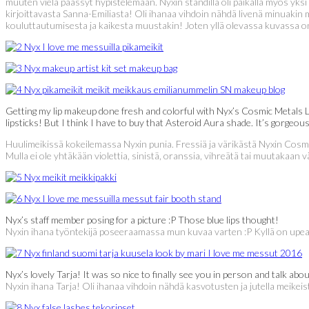
muuten vielä päässyt hypistelemään. Nyxin ständillä oli paikalla myös yksi 
kirjoittavasta Sanna-Emiliasta! Oli ihanaa vihdoin nähdä livenä minuakin
kouluttautumisesta ja kaikesta muustakin! Joten yllä olevassa kuvassa o
Getting my lip makeup done fresh and colorful with Nyx’s Cosmic Metals Lip
lipsticks! But I think I have to buy that Asteroid Aura shade. It’s gorgeou
Huulimeikissä kokeilemassa Nyxin punia. Fressiä ja värikästä Nyxin Cosmic
Mulla ei ole yhtäkään violettia, sinistä, oranssia, vihreätä tai muutakaan
Nyx’s staff member posing for a picture :P Those blue lips thought!
Nyxin ihana työntekijä poseeraamassa mun kuvaa varten :P Kyllä on upea
Nyx’s lovely Tarja! It was so nice to finally see you in person and talk abo
Nyxin ihana Tarja! Oli ihanaa vihdoin nähdä kasvotusten ja jutella meikeis