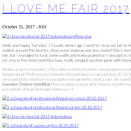
I LOVE ME FAIR 2017
October 31, 2017 - 8:01
Hello and happy Tuesday! :) Couple weeks ago I went to I love me fair in 
walked around the booths, shop some makeup and also visited Mac’s store 
fair, but I managed to took some outfit and makeup photos! I also got to s
my stay in this hotel and they have really stepped up their game with thes
Moikka ja iloista tiistaita! :) Pari viikkoa sitten mä kävin viikonloppureis
Schwarzkopf Professional Finlandin hiusnäytöksessä perjantaina 20.10, kie
messualueelta yhtäkään kuvaa (paitsi instagramiin), mutta sain silti napsi
huoneen Omena-hotellilta)
Mun on pakko sanoa, että Omena-hotellin huonee
kun hotelli oli ihan Helsingin ytimessä <3