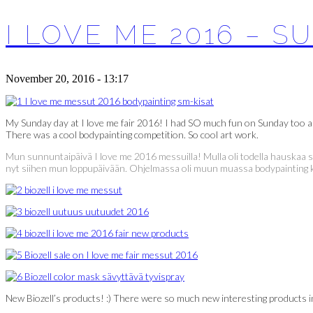
I LOVE ME 2016 – S
November 20, 2016 - 13:17
My Sunday day at I love me fair 2016! I had SO much fun on Sunday too a
There was a cool bodypainting competition. So cool art work.
Mun sunnuntaipäivä I love me 2016 messuilla! Mulla oli todella hauskaa su
nyt siihen mun loppupäivään. Ohjelmassa oli muun muassa bodypainting kilp
New Biozell’s products! :) There were so much new interesting products in 