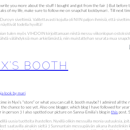
rite you more about the stuff I bought and got from the fair :) But before t
aks of my life, make sure to follow me on snapchat lookbymari . Till next ti
oyn siveltimiä. Valitettavasti kojulla oli NIIN paljon ihmisiä, että sivelti
näyttivät todella hyviltä!
a pian tulen myös VIHDOIN kirjoittamaan niistä messu viikonlopun ostoksis
nähdä välähdyksiä mun arkielämästä, niin muistattehan seurata mua snapcha
YX’S BOOTH
time in Nyx’s “store” or what you can call it, booth maybe? I admired all the
 the chance to see yet. Also one blogger, which blog I have followed for yea
r in person :) I also spotted our picture on Sanna-Emilia’s blog in
this
post. S
ä uusia tuotteita ihastellen. Nyxillä olikin messuilla monia uutuuksia, joit
 saatavilla ainakin sieltä :) Sunnuntain messupäivän aikana ihastelinkin ka