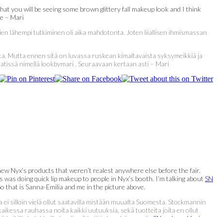
hat you will be seeing some brown glittery fall makeup look and I think
me – Mari
mien lähempi tutkiminen oli aika mahdotonta. Joten liiallisen ihmismassan
ta. Mutta ennen sitä on luvassa ruskean kimaltavaista syksymeikkiä ja
tissä nimellä lookbymari . Seuraavaan kertaan asti – Mari
 new Nyx’s products that weren’t realest anywhere else before the fair.
rs was doing quick lip makeup to people in Nyx’s booth. I’m talking about
SN
o that is Sanna-Emilia and me in the picture above.
a ei silloin vielä ollut saatavilla mistään muualta Suomesta. Stockmannin
ikessa rauhassa noita kaikki uutuuksia, sekä tuotteita joita en ollut