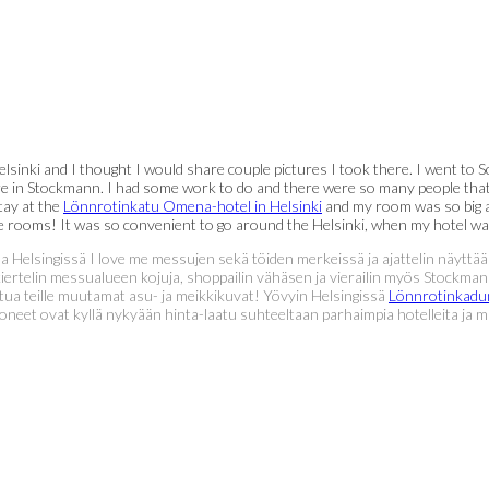
Helsinki and I thought I would share couple pictures I took there. I went to
in Stockmann. I had some work to do and there were so many people that I 
tay at the
Lönnrotinkatu Omena-hotel in Helsinki
and my room was so big 
e rooms! It was so convenient to go around the Helsinki, when my hotel was 
sulla Helsingissä I love me messujen sekä töiden merkeissä ja ajattelin näyttä
rtelin messualueen kojuja, shoppailin vähäsen ja vierailin myös Stockmannin
ttua teille muutamat asu- ja meikkikuvat! Yövyin Helsingissä
Lönnrotinkadu
t ovat kyllä nykyään hinta-laatu suhteeltaan parhaimpia hotelleita ja mä r