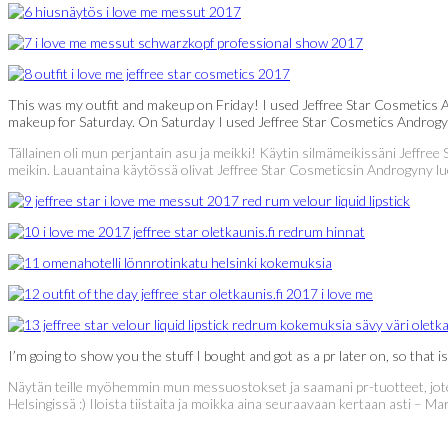
This was my outfit and makeup on Friday! I used Jeffree Star Cosmetics 
makeup for Saturday. On Saturday I used Jeffree Star Cosmetics Androgyny
Tällainen oli mun perjantain asu ja meikki! Käytin silmämeikissäni Jeffree
meikin. Lauantaina käytössä olivat Jeffree Star Cosmeticsin Androgyny luom
I’m going to show you the stuff I bought and got as a pr later on, so that i
Näytän teille myöhemmin mun messuostokset ja saamani pr-tuotteet, joten
Helsingissä :) Iloista tiistaita ja moikka aina seuraavaan kertaan asti – Mar