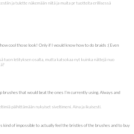
testiin ja tulette näkemään niitä ja muita pr tuotteita erillisessä
look how cool those look! Only if I would know how to do braids :( Even
ssä tuon letityksen osalta, mutta katsokaa nyt kuinka nättejä nuo
tä?
p brushes that would beat the ones I’m currently using. Always and
imiä päihittämään nykyiset siveltimeni. Aina ja ikuisesti.
kind of impossible to actually feel the bristles of the brushes and to buy