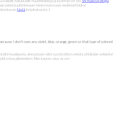
ä kaikille halukkaille huulimeikkejä ja kysehän on siis
SN makeup blogia
maan päästä juttelemaan hänen kanssaan meikkiartistiksi
yhteiskuvan
tästä
kirjoituksesta :)
ecause I don’t own any violet, blue, orange, green or that type of colored
käitä huulipunia, ainoastaan siitä syystä etten omista yhtäkään sellaista!
yllä ostaa pikimmiten. Niin kaunis sävy se on!