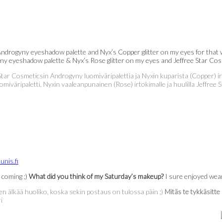
Androgyny eyeshadow palette and Nyx’s Copper glitter on my eyes for that 
 eyeshadow palette & Nyx’s Rose glitter on my eyes and Jeffree Star Cosme
 Star Cosmeticsin Androgyny luomiväripalettia ja Nyxin kuparista (Copper) i
iväripaletti, Nyxin vaaleanpunainen (Rose) irtokimalle ja huulilla Jeffree 
s coming ;)
What did you think of my Saturday’s makeup?
I sure enjoyed weari
 älkää huoliko, koska sekin postaus on tulossa päin ;)
Mitäs te tykkäsitte
i