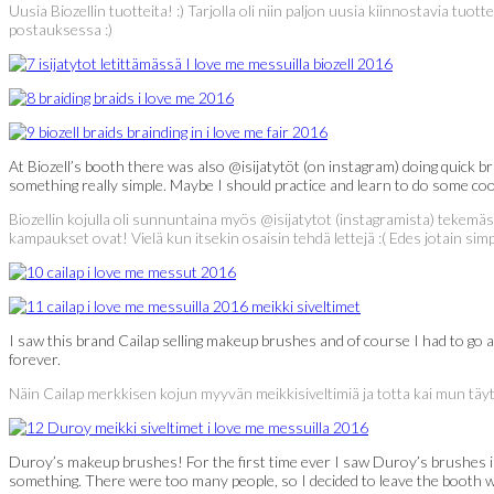
Uusia Biozellin tuotteita! :) Tarjolla oli niin paljon uusia kiinnostavia tuott
postauksessa :)
At Biozell’s booth there was also @isijatytöt (on instagram) doing quick brai
something really simple. Maybe I should practice and learn to do some coo
Biozellin kojulla oli sunnuntaina myös @isijatytot (instagramista) tekemäs
kampaukset ovat! Vielä kun itsekin osaisin tehdä lettejä :( Edes jotain sim
I saw this brand Cailap selling makeup brushes and of course I had to g
forever.
Näin Cailap merkkisen kojun myyvän meikkisiveltimiä ja totta kai mun täyty
Duroy’s makeup brushes! For the first time ever I saw Duroy’s brushes in r
something. There were too many people, so I decided to leave the booth w