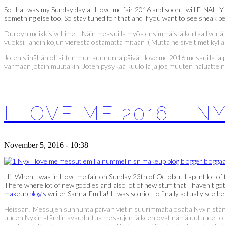
So that was my Sunday day at I love me fair 2016 and soon I will FINALLY w
something else too. So stay tuned for that and if you want to see sneak pe
Duroyn meikkisiveltimet! Näin messuilla myös ensimmäistä kertaa livenä Dur
vuoksi, lähdin kojun vierestä ostamatta mitään :( Mutta ne siveltimet kyllä 
Joten siinähän oli sitten mun sunnuntaipäivä I love me 2016 messuilla j
varmaan jotain muutakin. Joten pysykää kuulolla ja jos muuten haluatte 
I LOVE ME 2016 – N
November 5, 2016 - 10:38
Hi! When I was in I love me fair on Sunday 23th of October, I spent lot of 
There where lot of new goodies and also lot of new stuff that I haven’t got
makeup blog’s
writer Sanna-Emilia! It was so nice to finally actually see he
Heissan! Messujen sunnuntaipäivän vietin suurimmalta osalta Nyxin ständill
uuden Nyxin ständin avauduttua messujen jälkeen ovat nämä uutuudet olleet