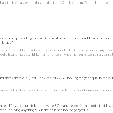
eita, että kojulla vierähtikin yhtäkkiä tunti. Sain kojulta myös uusia tuotteita 
ds to people visiting the fair :) I was little bit too late to get braids, but 
l braids?
sä nopeita lettikampauksia messuilla vieraileville :) Itse olin turhan myöhä
ppeliä lettikampausta. Ehkä mä harjoittelen yhden ja teen sitten aina vaan si
o and check them out :) You know me. ALWAYS looking for good quality makeu
i käydä kurkkaamassa :) Kyllä te minut tiedätte. AINA etsimässä uusia sivelt
eal life. Unfortunately there were SO many people in the booth that it was 
ithout buying anything :( But the brushes looked gorgeous!