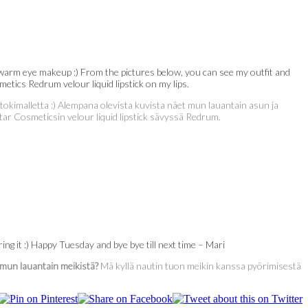
warm eye makeup :) From the pictures below, you can see my outfit and
tics Redrum velour liquid lipstick on my lips.
rtokimalletta :) Alempana olevista kuvista näet mun lauantain asun ja
Star Cosmeticsin velour liquid lipstick sävyssä Redrum.
ng it :) Happy Tuesday and bye bye till next time – Mari
 mun lauantain meikistä?
Mä kyllä nautin tuon meikin kanssa pyörimisestä