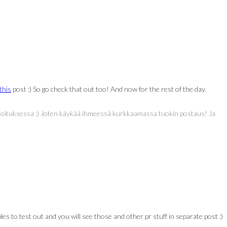
this
post :) So go check that out too! And now for the rest of the day.
joituksessa :) Joten käykää ihmeessä kurkkaamassa tuokin postaus! Ja
s to test out and you will see those and other pr stuff in separate post :)