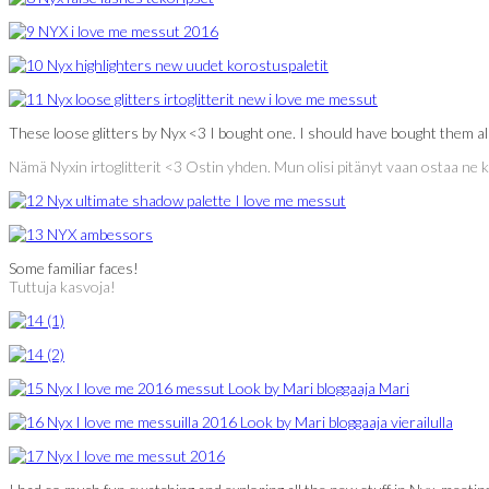
These loose glitters by Nyx <3 I bought one. I should have bought them a
Nämä Nyxin irtoglitterit <3 Ostin yhden. Mun olisi pitänyt vaan ostaa ne kai
Some familiar faces!
Tuttuja kasvoja!