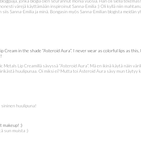
bloggaaja, jonka blogia olen seurannut monia vuosia. Hän oli siellä tekemäss
 monesti värejä käyttämään inspiroinut Sanna-Emilia :) Oli kyllä niin mahta
n siis Sanna-Emilia ja minä. Bongasin myös Sanna-Emilian blogista meidän 
 Cream in the shade “Asteroid Aura”. I never wear as colorful lips as this, b
s!
 Metals Lip Creamillä sävyssä ”Asteroid Aura”. Mä en ikinä käytä näin värik
 värikästä huulipunaa. Oi miksi ei? Mutta toi Asteroid Aura sävy mun täytyy k
 sininen huulipuna!
ut makeup! :)
tä sun muista :)