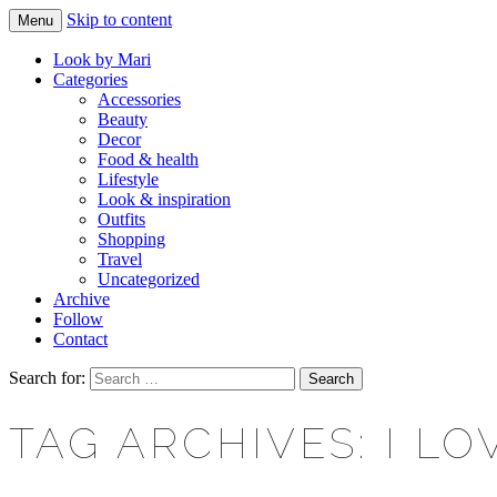
Skip to content
Menu
Makeup & beauty blog
LOOK BY MARI
Look by Mari
Categories
Accessories
Beauty
Decor
Food & health
Lifestyle
Look & inspiration
Outfits
Shopping
Travel
Uncategorized
Archive
Follow
Contact
Search for:
TAG ARCHIVES: I L