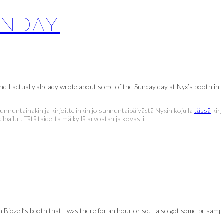
UNDAY
nd I actually already wrote about some of the Sunday day at Nyx’s booth in
nnuntainakin ja kirjoittelinkin jo sunnuntaipäivästä Nyxin kojulla
tässä
kir
ailut. Tätä taidetta mä kyllä arvostan ja kovasti.
Biozell’s booth that I was there for an hour or so. I also got some pr sample