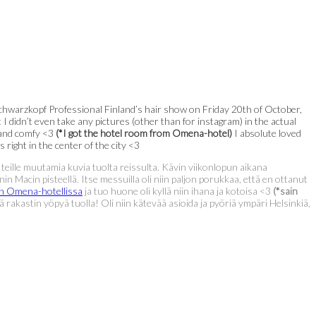
 Schwarzkopf Professional Finland’s hair show on Friday 20th of October,
didn’t even take any pictures (other than for instagram) in the actual
and comfy <3
(*I got the hotel room from Omena-hotel)
I absolute loved
right in the center of the city <3
ä teille muutamia kuvia tuolta reissulta. Kävin viikonlopun aikana
 Macin pisteellä. Itse messuilla oli niin paljon porukkaa, että en ottanut
n Omena-hotellissa
ja tuo huone oli kyllä niin ihana ja kotoisa <3
(*sain
akastin yöpyä tuolla! Oli niin kätevää asioida ja pyöriä ympäri Helsinkiä,