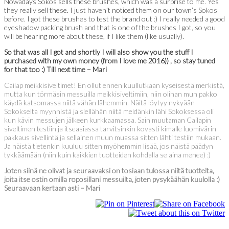
Nowadays Sokos sells these brushes, which was a surprise to me. Yes
they really sell these. I just haven’t noticed them on our town’s Sokos
before. I got these brushes to test the brand out :) I really needed a good
eyeshadow packing brush and that is one of the brushes I got, so you
will be hearing more about these, if I like them (like usually).
So that was all I got and shortly I will also show you the stuff I
purchased with my own money (from I love me 2016)) , so stay tuned
for that too :) Till next time – Mari
Cailap meikkisiveltimet! En ollut ennen kuullutkaan kyseisestä merkistä,
mutta kun törmäsin messuilla meikkisiveltimiin, niin olihan mun pakko
käydä katsomassa niitä vähän lähemmin. Näitä löytyy nykyään
Sokokselta myynnistä ja siellähän niitä meidänkin lähi Sokoksessa oli
kun kävin messujen jälkeen kurkkaamassa. Sain muutaman Cailapin
siveltimen testiin ja itseasiassa tarvitsinkin kovasti kimalle luomivärin
pakkaus sivellintä ja sellainen muun muassa sitten lähti testiin mukaan.
Ja näistä tietenkin kuuluu sitten myöhemmin lisää, jos näistä päädyn
tykkäämään (niin kuin kaikkien tuotteiden kohdalla se aina menee) :)
Joten siinä ne olivat ja seuraavaksi on tosiaan tulossa niitä tuotteita,
joita itse ostin omilla roposillani messuilta, joten pysykäähän kuulolla :)
Seuraavaan kertaan asti – Mari