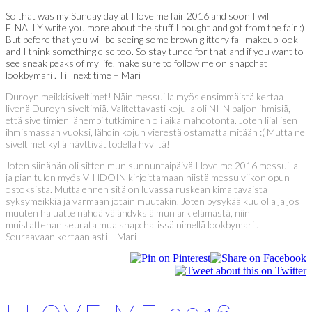
So that was my Sunday day at I love me fair 2016 and soon I will
FINALLY write you more about the stuff I bought and got from the fair :)
But before that you will be seeing some brown glittery fall makeup look
and I think something else too. So stay tuned for that and if you want to
see sneak peaks of my life, make sure to follow me on snapchat
lookbymari . Till next time – Mari
Duroyn meikkisiveltimet! Näin messuilla myös ensimmäistä kertaa
livenä Duroyn siveltimiä. Valitettavasti kojulla oli NIIN paljon ihmisiä,
että siveltimien lähempi tutkiminen oli aika mahdotonta. Joten liiallisen
ihmismassan vuoksi, lähdin kojun vierestä ostamatta mitään :( Mutta ne
siveltimet kyllä näyttivät todella hyviltä!
Joten siinähän oli sitten mun sunnuntaipäivä I love me 2016 messuilla
ja pian tulen myös VIHDOIN kirjoittamaan niistä messu viikonlopun
ostoksista. Mutta ennen sitä on luvassa ruskean kimaltavaista
syksymeikkiä ja varmaan jotain muutakin. Joten pysykää kuulolla ja jos
muuten haluatte nähdä välähdyksiä mun arkielämästä, niin
muistattehan seurata mua snapchatissä nimellä lookbymari .
Seuraavaan kertaan asti – Mari