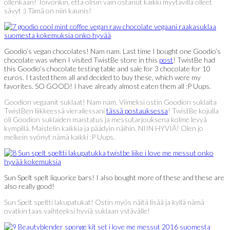
ollenkaan! Toivonkin, että olisin vain ostanut kaikki myytävillä olleet
sävyt :) Tämä on niin kaunis!
Goodio’s vegan chocolates! Nam nam. Last time I bought one Goodio’s
chocolate was when I visited TwistBe store in this
post
! TwistBe had
this Goodio’s chocolate testing table and sale for 3 chocolate for 10
euros. I tasted them all and decided to buy these, which were my
favorites. SO GOOD! I have already almost eaten them all :P Uups.
Goodion vegaanit suklaat! Nam nam. Viimeksi ostin Goodion suklaita
TwistBen liikkeessä vierailessani
tässä postauksessa
! TwistBe kojulla
oli Goodion suklaiden maistatus ja messutarjouksena kolme levyä
kympillä. Maistelin kaikkia ja päädyin näihin. NIIN HYVIÄ! Olen jo
melkein syönyt nämä kaikki :P Uups.
Sun Spelt spelt liquorice bars! I also bought more of these and these are
also really good!
Sun Spelt speltti lakupatukat! Ostin myös näitä lisää ja kyllä nämä
ovatkin taas vaihteeksi hyviä suklaan ystävälle!