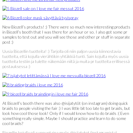
New Biozell’s products! :) There were so much new interesting products
in Biozell’s booth that I was there for an hour or so. I also got some pr
samples to test out and you will see those and other pr stuff in separate
post :)
Uusia Biozellin tuotteita! :) Tarjolla oli niin paljon uusia kiinnostavia
tuotteita, että kojulla vierähtikin yhtäkkiä tunti. Sain kojulta myös uusia
tuotteita testiin ja tulette näkemään niitä ja muita pr tuotteita erillisessä
postauksessa :)
At Biozell’s booth there was also @isijatytöt (on instagram) doing quick
braids to people visiting the fair :) I was little bit too late to get braids, but
look how cool those look! Only if I would know how to do braids :( Even
something really simple. Maybe I should practice and learn to do some
cool braids?
Biozellin kojulla oli sunnuntaina myös @isijatytot (instagramista)