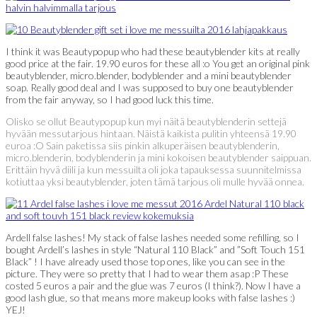
I think it was Beautypopup who had these beautyblender kits at really
good price at the fair. 19.90 euros for these all :o You get an original pink
beautyblender, micro.blender, bodyblender and a mini beautyblender
soap. Really good deal and I was supposed to buy one beautyblender
from the fair anyway, so I had good luck this time.
Olisko se ollut Beautypopup kun myi näitä beautyblenderin settejä
hyvään messutarjous hintaan. Näistä kaikista pulitin yhteensä 19.90
euroa :O Sain paketissa siis pinkin alkuperäisen beautyblenderin,
micro.blenderin, bodyblenderin ja mini kokoisen beautyblender saippuan.
Erittäin hyvä diili ja kun messuilta oli joka tapauksessa suunnitelmissa
kotiuttaa yksi beautyblender, joten tämä tarjous oli mulle hyvää onnea.
Ardell false lashes! My stack of false lashes needed some refilling, so I
bought Ardell’s lashes in style “Natural 110 Black” and ”Soft Touch 151
Black” ! I have already used those top ones, like you can see in the
picture. They were so pretty that I had to wear them asap :P These
costed 5 euros a pair and the glue was 7 euros (I think?). Now I have a
good lash glue, so that means more makeup looks with false lashes :)
YEJ!