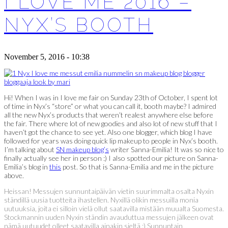
I LOVE ME 2016 –
NYX’S BOOTH
November 5, 2016 - 10:38
Hi! When I was in I love me fair on Sunday 23th of October, I spent lot
of time in Nyx’s “store” or what you can call it, booth maybe? I admired
all the new Nyx’s products that weren’t realest anywhere else before
the fair. There where lot of new goodies and also lot of new stuff that I
haven’t got the chance to see yet. Also one blogger, which blog I have
followed for years was doing quick lip makeup to people in Nyx’s booth.
I’m talking about
SN makeup blog’s
writer Sanna-Emilia! It was so nice to
finally actually see her in person :) I also spotted our picture on Sanna-
Emilia’s blog in
this
post. So that is Sanna-Emilia and me in the picture
above.
Heissan! Messujen sunnuntaipäivän vietin suurimmalta osalta Nyxin
ständillä uusia tuotteita ihastellen. Nyxillä olikin messuilla monia
uutuuksia, joita ei silloin vielä ollut saatavilla mistään muualta Suomesta.
Stockmannin uuden Nyxin ständin avauduttua messujen jälkeen ovat
nämä uutuudet olleet saatavilla ainakin sieltä :) Sunnuntain