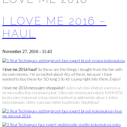
I LOVE ME 2016 –
HAUL
November 27, 2016 - 11:43
I love me 2016 haul!
So these are the things I bought from the fair with
my own money. I’m so excited about ALL of these, because I have
wanted to buy these for SO long :) So let’s jump right into them. Enjoy!
I love me 2016 messujen shoppailut!
Joten nyt olisi vihdoin vuorossa
ne messuilta itse ostamani jutut. Olen niin innoissani näistä KAIKISTA,
koska olen halunnut ostaa nämä tuotteet jo pidemmän aikaa :) Joten
mennäämpäs sitten suoraan niihin tuotteisiin. Nauttikaa!