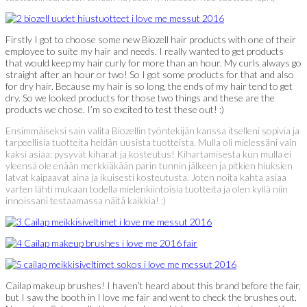
Firstly I got to choose some new Biozell hair products with one of their
employee to suite my hair and needs. I really wanted to get products
that would keep my hair curly for more than an hour. My curls always go
straight after an hour or two! So I got some products for that and also
for dry hair. Because my hair is so long, the ends of my hair tend to get
dry. So we looked products for those two things and these are the
products we chose. I’m so excited to test these out! :)
Ensimmäiseksi sain valita Biozellin työntekijän kanssa itselleni sopivia ja
tarpeellisia tuotteita heidän uusista tuotteista. Mulla oli mielessäni vain
kaksi asiaa: pysyvät kiharat ja kosteutus! Kihartamisesta kun mulla ei
yleensä ole enään merkkiäkään parin tunnin jälkeen ja pitkien hiuksien
latvat kaipaavat aina ja ikuisesti kosteutusta. Joten noita kahta asiaa
varten lähti mukaan todella mielenkiintoisia tuotteita ja olen kyllä niin
innoissani testaamassa näitä kaikkia! :)
Cailap makeup brushes! I haven’t heard about this brand before the fair,
but I saw the booth in I love me fair and went to check the brushes out.