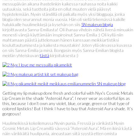
messupäivän aikana ihastelinkin kaikessa rauhassa noita kaikki
uutuuksia, sekä tuotteita joita en ollut muuten vielä päässyt
hypistelemään. Nyxin ständillä oli paikalla myös yksi bloggaaja, jonka
blogia olen seurannut monia vuosia. Hän oli siellä tekemässä kaikille
halukkaille huulimeikkejä ja kysehän on siis
SN makeup blogia
kirjoittavasta Sanna-Emiliasta! Oli ihanaa vihdoin nähdä livenä minuakin
monesti värejä käyttämään inspiroinut Sanna-Emilia :) Oli kyllä niin
mahtamaan päästä juttelemaan hänen kanssaan meikkiartistiksi
kouluttautumisesta ja kaikesta muustakin! Joten yllä olevassa kuvassa
on siis Sanna-Emilia ja minä. Bongasin myös Sanna-Emilian blogista
meidän yhteiskuvan
tästä
kirjoituksesta :)
Getting my lip makeup done fresh and colorful with Nyx’s Cosmic Metals
Lip Cream in the shade “Asteroid Aura”. I never wear as colorful lips as
this, because I don’t own any violet, blue, orange, green or that type of
colored lipsticks! But I think I have to buy that Asteroid Aura shade. It’s
gorgeous!
Huulimeikissä kokeilemassa Nyxin punia. Fressiä ja värikästä Nyxin
Cosmic Metals Lip Creamillä sävyssä ”Asteroid Aura”. Mä en ikinä käytä
näin värikkäitä huulipunia, ainoastaan siitä syystä etten omista