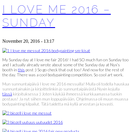
I LOVE ME 2016 –
SUNDAY
November 20, 2016 - 13:17
My Sunday day at I love me fair 2016! I had SO much fun on Sunday too
and I actually already wrote about some of the Sunday day at Nyx’s
booth in
this
post :) So go check that out too! And now for the rest of
the day. There was a cool bodypainting competition. So cool art work.
Mun sunnuntaipäivä I love me 2016 messuilla! Mulla oli todella hauskaa
sunnuntainakin ja kirjoittelinkin jo sunnuntaipäivästä Nyxin kojulla
tässä
kirjoituksessa :) Joten käykää ihmeessä kurkkaamassa tuokin
postaus! Ja nyt siihen mun loppupäivään. Ohjelmassa oli muun muassa
bodypainting kilpailut. Tätä taidetta mä kyllä arvostan ja kovasti.