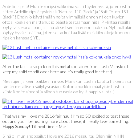
Ardellin ripsiä! Mun tekoripsi valikoima vaati täydennystä, joten ostin
sitten Ardellin ripsiä tyyleissä “Natural 110 Black” ja ”Soft Touch 151
Black” ! Ehdin jo käyttämään noita ylimmäisiä ennen näiden kuvien
ottoa, koska en malttanut jo päästä testaamaan niitä :P Hintaa ripsiltä
löytyi viisi euroa pari ja liima oli seitsemän euron luokkaa. Nyt multakin
löytyy hyvä ripsiliima, joten se tarkoittaa lisää meikkilookkeja kunnon
ripsien kanssa :) YEJ!
After the fair I also pick up this metal container from Lush Mansku. I
keep my solid conditioner here and it’s really good for that :)
Messujen jälkeen poikkesin myös Manskun Lushin kautta hakemassa
tämän metallisen säilytysrasian. Kotona purkkiin päätyikin Lushin
kiinteä hoitoaineeni ja siihen tuo rasia on kyllä nappi valinta :)
That was my I love me 2016 fair haul! I’m so SO excited to test these
out and you’ll be hearing more about these, if I really love something.
Happy Sunday!
Till next time – Mari
Siinä oli mun shoppailut I love me 2016 messuilta! Olen niin NIIIN