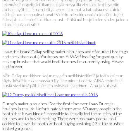
tekemässä nopeita lettikampauksia messuilla vieraileville :) Itse olin
turhan myöhässä tuon letityksen osalta, mutta katsokaa nyt kuinka
nättejä nuo kampaukset ovat! Vielä kun itsekin osaisin tehdä lettejä :(
Edes jotain simppeliä lettikampausta. Ehkä mä harjoittelen yhden ja teen
sitten aina vaan sitä?
I saw this brand Cailap selling makeup brushes and of course I had to go
and check them out :) You know me. ALWAYS looking for good quality
makeup brushes that would beat the ones I’m currently using. Always
and forever.
Näin Cailap merkkisen kojun myyvän meikkisiveltimiä ja totta kai mun
täytyi käydä kurkkaamassa :) Kyllä te minut tiedätte. AINA etsimässä
uusia siveltimiä päihittämään nykyiset siveltimeni. Aina ja ikuisesti.
Duroy’s makeup brushes! For the first time ever I saw Duroy’s
brushes in real life. Unfortunately there were SO many people in the
booth that it was kind of impossible to actually feel the bristles of the
brushes and to buy something. There were too many people, so I
decided to leave the booth without buying anything :( But the brushes
looked gorgeous!