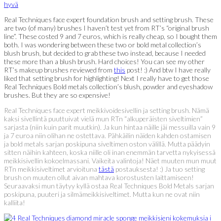
Real Techniques face expert foundation brush and setting brush. These
are two (of many) brushes I haven’t test yet from RT’s “original brush
line”. These costed 9 and 7 euros, which is really cheap, so I bought them
both. I was wondering between these two or bold metal collection’s
blush brush, but decided to grab these two instead, because I needed
these more than a blush brush. Hard choices! You can see my other
RT’s makeup brushes reviewed from
this
post! :) And btw I have really
liked that setting brush for highlighting! Next I really have to get those
Real Techniques Bold metals collection’s blush, powder and eyeshadow
brushes. But they are so expensive!
Real Techniques face expert meikkivoidesivellin ja setting brush. Nämä
kaksi sivellintä puuttuivat vielä mun RTn “alkuperäisten siveltimien”
sarjasta (niin kuin parit muutkin). Ja kun hintaa näille jäi messuilla vain 9
ja 7 euroa niin olihan ne ostettava. Pähkäilin näiden kahden ostamisen
ja bold metals sarjan poskipuna siveltimen oston välillä. Mutta päädyin
sitten näihin kahteen, koska niille oli inan enemmän tarvetta nykyisessä
meikkisivellin kokoelmassani. Vaikeita valintoja! Näet muuten mun muut
RTn meikkisiveltimet arvioituna
tästä
postauksesta! :) Ja tuo setting
brush on muuten ollut aivan mahtava korostusten laittamiseen!
Seuraavaksi mun täytyy kyllä ostaa Real Techniques Bold Metals sarjan
poskipuna, puuteri ja silmämeikkisiveltimet. Mutta kun ne ovat niin
kalliita!