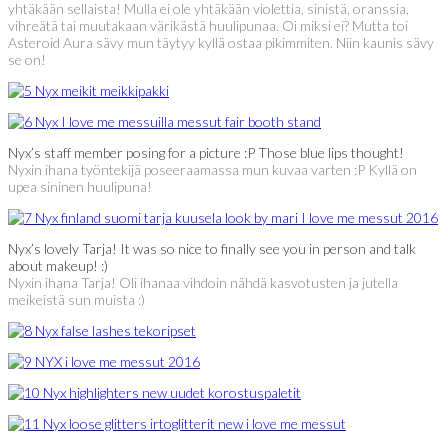
yhtäkään sellaista! Mulla ei ole yhtäkään violettia, sinistä, oranssia,
vihreätä tai muutakaan värikästä huulipunaa. Oi miksi ei? Mutta toi
Asteroid Aura sävy mun täytyy kyllä ostaa pikimmiten. Niin kaunis sävy
se on!
Nyx’s staff member posing for a picture :P Those blue lips thought!
Nyxin ihana työntekijä poseeraamassa mun kuvaa varten :P Kyllä on
upea sininen huulipuna!
Nyx’s lovely Tarja! It was so nice to finally see you in person and talk
about makeup! :)
Nyxin ihana Tarja! Oli ihanaa vihdoin nähdä kasvotusten ja jutella
meikeistä sun muista :)