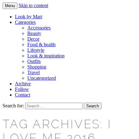
Skip to content
Menu
Makeup & beauty blog
LOOK BY MARI
Look by Mari
Categories
Accessories
Beauty
Decor
Food & health
Lifestyle
Look & inspiration
Outfits
Shopping
Travel
Uncategorized
Archive
Follow
Contact
Search for:
TAG ARCHIVES: I
LOVE ME 2016