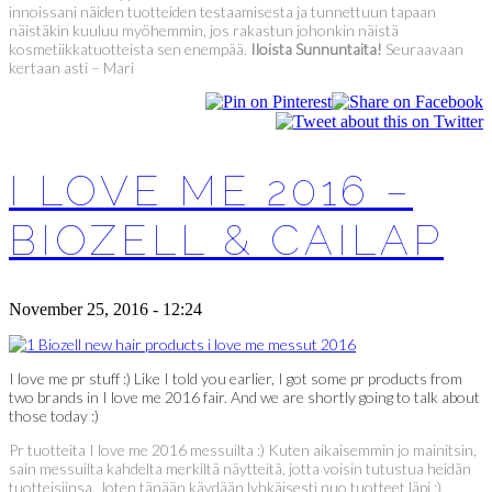
innoissani näiden tuotteiden testaamisesta ja tunnettuun tapaan
näistäkin kuuluu myöhemmin, jos rakastun johonkin näistä
kosmetiikkatuotteista sen enempää.
Iloista Sunnuntaita!
Seuraavaan
kertaan asti – Mari
I LOVE ME 2016 –
BIOZELL & CAILAP
November 25, 2016 - 12:24
I love me pr stuff :) Like I told you earlier, I got some pr products from
two brands in I love me 2016 fair. And we are shortly going to talk about
those today :)
Pr tuotteita I love me 2016 messuilta :) Kuten aikaisemmin jo mainitsin,
sain messuilta kahdelta merkiltä näytteitä, jotta voisin tutustua heidän
tuotteisiinsa. Joten tänään käydään lyhkäisesti nuo tuotteet läpi :)