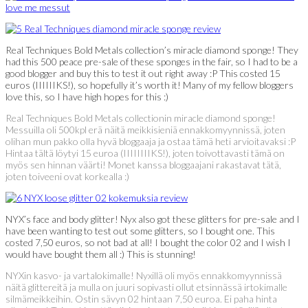
Real Techniques Bold Metals collection’s miracle diamond sponge! They
had this 500 peace pre-sale of these sponges in the fair, so I had to be a
good blogger and buy this to test it out right away :P This costed 15
euros (IIIIIIKS!), so hopefully it’s worth it! Many of my fellow bloggers
love this, so I have high hopes for this :)
Real Techniques Bold Metals collectionin miracle diamond sponge!
Messuilla oli 500kpl erä näitä meikkisieniä ennakkomyynnissä, joten
olihan mun pakko olla hyvä bloggaaja ja ostaa tämä heti arvioitavaksi :P
Hintaa tältä löytyi 15 euroa (IIIIIIIIKS!), joten toivottavasti tämä on
myös sen hinnan väärti! Monet kanssa bloggaajani rakastavat tätä,
joten toiveeni ovat korkealla :)
NYX’s face and body glitter! Nyx also got these glitters for pre-sale and I
have been wanting to test out some glitters, so I bought one. This
costed 7,50 euros, so not bad at all! I bought the color 02 and I wish I
would have bought them all :) This is stunning!
NYXin kasvo- ja vartalokimalle! Nyxillä oli myös ennakkomyynnissä
näitä glittereitä ja mulla on juuri sopivasti ollut etsinnässä irtokimalle
silmämeikkeihin. Ostin sävyn 02 hintaan 7,50 euroa. Ei paha hinta