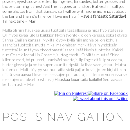
powder, eyeshadow palettes, lip lingeries, lip suedes, butter glosses and
those stunning lashes! And the list goes on and on. But yeah. I still got
some photos from that Sunday, so I will be writing one more post about
the fair and then it’s time for I love me haul :)
Have a fantastic Saturday!
Till next time – Mari
Mulla oli niin hauskaa uusia tuotteita testaillessa ja niitä hypistellessä.
Oli myös kivaa jutella kaikkien Nyxin työntekijöiden kanssa, sekä tietysti
Sanna-Emilian kanssa! Nyxiltä löytyy kyllä niin monia paljon kehuja
saaneita tuotteita, mutta miksi mä omistan merkiltä vain yhdeksän
tuotetta? Mun täytyy ehdottomasti saada lisää Nyxin tuotteita. Kaikki
nuo Cosmic Metal Lip Creamit ja irtoglitterit! :D Mitäs muuta? Shine
killer primeri, hd puuteri, luomiväri paletteja, lip lingerieitä, lip suedeita,
butter glosseja ja noita super kauniita ripsiä! Ja lista vaan jatkuu. Mutta
kuitenkin. Multa löytyy sunnuntailta vielä paljon kuvia, joten kirjoittelen
niistä seuraavaa I love me messujen postausta ja sitten on vuorossa se
messujen ostokset postaus :)
Hauskaa lauantaita kaikille!
Seuraavaan
kertaan asti – Mari
POSTS NAVIGATION