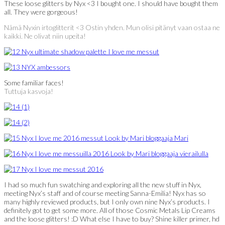
These loose glitters by Nyx <3 I bought one. I should have bought them
all. They were gorgeous!
Nämä Nyxin irtoglitterit <3 Ostin yhden. Mun olisi pitänyt vaan ostaa ne
kaikki. Ne olivat niin upeita!
Some familiar faces!
Tuttuja kasvoja!
I had so much fun swatching and exploring all the new stuff in Nyx,
meeting Nyx’s staff and of course meeting Sanna-Emilia! Nyx has so
many highly reviewed products, but I only own nine Nyx’s products. I
definitely got to get some more. All of those Cosmic Metals Lip Creams
and the loose glitters! :D What else I have to buy? Shine killer primer, hd