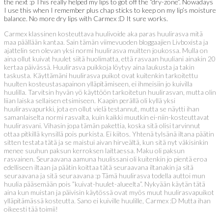
the next :p This really helped my lips to got off the “dry-zone”. Nowadays
I use this when I remember plus chap sticks to keep on my lip’s moisture
balance. No more dry lips with Carmex :D It sure works.
Carmex klassinen kosteuttava huulivoide aka paras huulirasva mitä
maa päällään kantaa. Sain tämän viimevuoden bloggaajien Livboxista ja
ajattelin sen olevan yksi normi huulirasva muitten joukossa. Mulla on
aina ollut kuivat huulet siitä huolimatta, että rasvaan huuliani ainakin 20
kertaa päivässä. Huulirasva puikkoja löytyy aina laukusta ja takin
taskusta. Käyttämäni huulirasva puikot ovat kuitenkin tarkoitettu
huulten kosteustasapainon ylläpitämiseen, ei ihmeisiin jo kuivilla
huulilla. Tarvitsin hyvän yö käyttöön tarkoitetun huulirasvan, mutta olin
liian laiska sellaisen etsimiseen. Kaapin perällä oli kyllä yksi
huulirasvapurkki, jota en ollut vielä testannut, mutta se näytti ihan
samanlaiselta normi rasvalta, kuin kaikki muutkin ei-niin-kosteuttavat
huulirasvani. Vihasin jopa tämän pakettia, koska sitä olisi tarvinnut
ottaa pitkillä kynsillä pois purkista. Ei kiitos. Yhtenä tylsänä iltana päätin
sitten testata tätä ja se maistui aivan hirveältä, kun sitä nyt väkisinkin
menee suuhun paksun kerroksen laittaessa. Maku oli paksun
rasvainen. Seuraavana aamuna huulissani oli kuitenkin jo pientä eroa
edelliseen iltaan ja päätin koittaa tätä seuraavana iltanakin ja sitä
seuraavana ja sitä seuraavana :p Tämä huulirasva todella auttoi mun
huulia pääsemään pois ”kuivat-huulet-alueelta”. Nykyään käytän tätä
aina kun muistan ja päivisin käytössä ovat myös muut huulirasvapuikot
ylläpitämässä kosteutta. Sano ei kuiville huulille, Carmex :D Mutta ihan
oikeesti tää toimii!