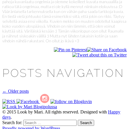
pahoja kuvanlaatu ongelmia ja olemme kokeilleet kuvata manuaalilla ja
ratkoa tätä ongelmaa, mutta ei ole kyllä mennyt niinkuin elokuvissa :D
Vääränlaisella tarkennuksella kun on vähän paha saada tarkkoja kuvia.
En tiedä vielä johtuuko tämä esimerkiksi siitä, että jokin on rikki. Täytyy
selvitellä asiaa ensi viikolla. Kuvien mekko on muuten odotellut kaapissa
koko vuoden ulospääsyä. Vihdoin on niin lämmin, että olen voinut
käyttää sitä. Väriläiskä kesään :) Tämän viikonlopun oon ollut Raumalla
ja nähnyt siskoakin välillä :) Mutta nyt lähden takaisin kotiin ja saan
vihdoin nähdä rakastani. On ollut jo ikävä <3
POSTS NAVIGATION
←
Older posts
© 2015 Look by Mari. All rights reserved. Designed with
Happy
days
.
Search for:
Proudly powered by WordPress