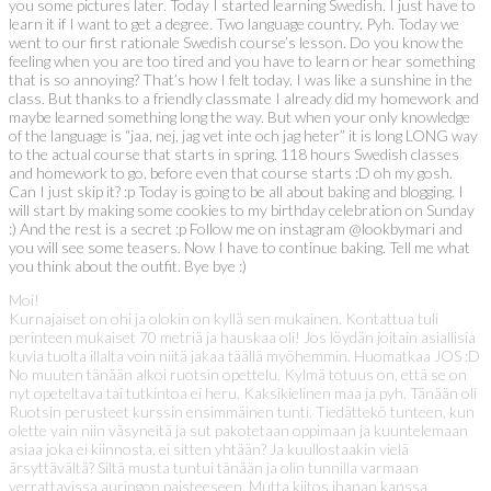
you some pictures later. Today I started learning Swedish. I just have to
learn it if I want to get a degree. Two language country. Pyh. Today we
went to our first rationale Swedish course’s lesson. Do you know the
feeling when you are too tired and you have to learn or hear something
that is so annoying? That’s how I felt today. I was like a sunshine in the
class. But thanks to a friendly classmate I already did my homework and
maybe learned something long the way. But when your only knowledge
of the language is “jaa, nej, jag vet inte och jag heter” it is long LONG way
to the actual course that starts in spring. 118 hours Swedish classes
and homework to go, before even that course starts :D oh my gosh.
Can I just skip it? :p Today is going to be all about baking and blogging. I
will start by making some cookies to my birthday celebration on Sunday
:) And the rest is a secret :p Follow me on instagram @lookbymari and
you will see some teasers. Now I have to continue baking. Tell me what
you think about the outfit. Bye bye :)
Moi!
Kurnajaiset on ohi ja olokin on kyllä sen mukainen. Kontattua tuli
perinteen mukaiset 70 metriä ja hauskaa oli! Jos löydän joitain asiallisia
kuvia tuolta illalta voin niitä jakaa täällä myöhemmin. Huomatkaa JOS :D
No muuten tänään alkoi ruotsin opettelu. Kylmä totuus on, että se on
nyt opeteltava tai tutkintoa ei heru. Kaksikielinen maa ja pyh. Tänään oli
Ruotsin perusteet kurssin ensimmäinen tunti. Tiedättekö tunteen, kun
olette vain niin väsyneitä ja sut pakotetaan oppimaan ja kuuntelemaan
asiaa joka ei kiinnosta, ei sitten yhtään? Ja kuullostaakin vielä
ärsyttävältä? Siltä musta tuntui tänään ja olin tunnilla varmaan
verrattavissa auringon paisteeseen. Mutta kiitos ihanan kanssa