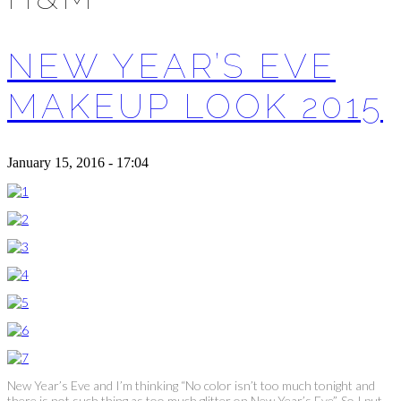
NEW YEAR’S EVE
MAKEUP LOOK 2015
January 15, 2016 - 17:04
New Year’s Eve and I’m thinking “No color isn’t too much tonight and
there is not such thing as too much glitter on New Year’s Eve”. So I put