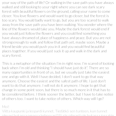
your way of the path of life? Or walking in the save path you have always
walked and still looking to your right where you can see dark scary
forest with beautiful flowers on the ground, calling your name to come
closer. You love flowers and would want to go closer, but the forest is
too scary. You would badly want to go, but you are too scared to walk
away from the save path you have been walking. You wonder where the
line of the flowers would take you. Maybe the dark forest would end if
you would just follow the flowers and you could find something you
have always dreamed of, place of happiness and peace. But you are not
strong enough to walk and follow that path yet, maybe soon. Maybe a
friend beside you would push you in it and you would find beautiful
places together. If you would just suck it up and walk in the dark and
scary forest.
This is a metaphor of the situation I’m in right now. I’m scared of looking
back when I’m old and thinking “I should have just do it”. There are so
many opportunities in front of us, but we usually just take the easiest
one and go with it. Well I have decided, I don’t want to go that way
anymore. Choose the easiest and the safest path of life. I just don’t
want to do that anymore. I will not do it anymore. I hope to get that
change in some point soon, but there is so much more in it that has to
be considered before. I think sooner the better, but I have to take notice
of others too. I want to take notice of others. Which way will I go?
Moi!
Viitta kaupunki ja leopardi kynnet. Tiedätkö sen tunteen, kun tunnet
olevasi hukassa omassa kehossasi? Et siis oikeasti ole hukassa jossakin