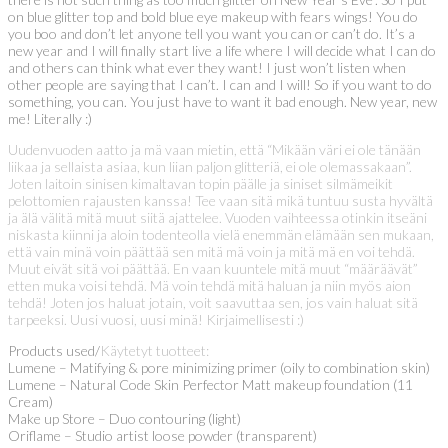
on blue glitter top and bold blue eye makeup with fears wings! You do
you boo and don’t let anyone tell you want you can or can’t do. It’s a
new year and I will finally start live a life where I will decide what I can do
and others can think what ever they want! I just won’t listen when
other people are saying that I can’t. I can and I will! So if you want to do
something, you can. You just have to want it bad enough. New year, new
me! Literally :)
Uudenvuoden aatto ja mä vaan mietin, että “Mikään väri ei ole tänään
liikaa ja sellaista asiaa, kun liian paljon glitteriä, ei ole olemassakaan”.
Joten laitoin sinisen kimaltavan topin päälle ja siniset silmämeikit
pelottomien rajausten kanssa! Tee vaan sitä mikä tuntuu susta hyvältä
ja älä välitä mitä muut siitä ajattelee. Vuoden vaihteessa otinkin itseäni
niskasta kiinni ja aloin todenteolla vielä enemmän elämään sen mukaan,
että vain minä voin päättää sen mitä mä voin ja mitä mä en voi tehdä.
Muut eivät sitä voi päättää. En vaan kuuntele mitä muut “määräävät”
etten muka voisi tehdä. Mä voin tehdä mitä haluan ja niin myös aion
tehdä! Joten jos haluat jotain, voit saavuttaa sen, jos vain haluat sitä
tarpeeksi. Uusi vuosi, uusi minä! Kirjaimellisesti :)
Products used/
Käytetyt tuotteet:
Lumene – Matifying & pore minimizing primer (oily to combination skin)
Lumene – Natural Code Skin Perfector Matt makeup foundation (11
Cream)
Make up Store – Duo contouring (light)
Oriflame – Studio artist loose powder (transparent)