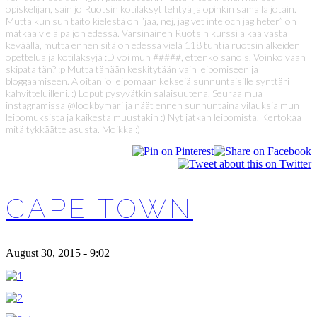
opiskelijan, sain jo Ruotsin kotiläksyt tehtyä ja opinkin samalla jotain.
Mutta kun sun taito kielestä on “jaa, nej, jag vet inte och jag heter” on
matkaa vielä paljon edessä. Varsinainen Ruotsin kurssi alkaa vasta
keväällä, mutta ennen sitä on edessä vielä 118 tuntia ruotsin alkeiden
opettelua ja kotiläksyjä :D voi mun #####, ettenkö sanois. Voinko vaan
skipata tän? :p Mutta tänään keskitytään vain leipomiseen ja
bloggaamiseen. Aloitan jo leipomaan keksejä sunnuntaisille synttäri
kahvitteluilleni. :) Loput pysyvätkin salaisuutena. Seuraa mua
instagramissa @lookbymari ja näät ennen sunnuntaina vilauksia mun
leipomuksista ja kaikesta muustakin :) Nyt jatkan leipomista. Kertokaa
mitä tykkäätte asusta. Moikka :)
CAPE TOWN
August 30, 2015 - 9:02