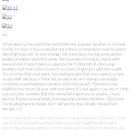
Hi!
It has been so nice past this week with the summer weather in Finland.
Finally it’s here :) You could just put a dress on and don’t have to worry
about getting cold. So nice change. We have been having some picture
quality problems past this week. We have been trying to shoot with
manual and it hasn’t been so good so far :D little bit of a focusing
problem and that’s why I haven’t so many of pictures with this outfit.
Try to solve that next week. I’m waiting to get that new camera as fast
as possible, because I think the problem we are having now maybe
costed by something been broken. Don’t know yet. This dress has
waited in my closet all year and now when it’s hot again I can use it. Little
color for the summer. But this weekend is gone by so quickly. I have
been in Rauma seeing family and enjoying summer weather :) But now
I’m heading back to home and I will see my love, finally. Missed him
already <3
Tämä viikon kelit on ollut niin ihania. Kesä on palannut Suomeen :) Oon
voinut käyttää mekkoja ilman takkia ja voinut huoletta jättää takin
kotiin. Niin ihanaa vaihtelua. Koko viime viikon meillä on kyllä ollut aika