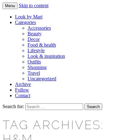
Skip to content
Menu
Makeup & beauty blog
LOOK BY MARI
Look by Mari
Categories
Accessories
Beauty
Decor
Food & health
Lifestyle
Look & inspiration
Outfits
Shopping
Travel
Uncategorized
Archive
Follow
Contact
Search for:
TAG ARCHIVES:
H&M