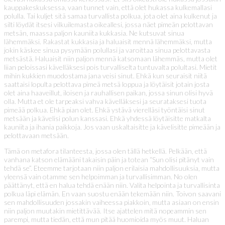
kauppakeskuksessa, vaan tunnet vain, että olet hukassa kulkemallasi
polulla. Tai kuljet sitä samaa turvallista polkua, jota olet aina kulkenut ja
silti löydät itsesi vilkuilemasta oikeallesi, jossa näet pimeän pelottavan
metsän, maassa paljon kauniita kukkasia. Ne kutsuvat sinua
lähemmäksi. Rakastat kukkasia ja haluaisit mennä lähemmäksi, mutta
jokin käskee sinua pysymään polullasi ja varoittaa sinua pelottavasta
metsästä. Haluaisit niin paljon mennä katsomaan lähemmäs, mutta olet
liian peloissasi kävelläksesi pois turvalliselta tuntuvalta polultasi. Mietit
mihin kukkien muodostama jana veisi sinut. Ehkä kun seuraisit niitä
saattaisi lopulta pelottava pimeä metsä loppua ja löytäisit jotain josta
olet aina haaveillut, iloisen ja rauhallisen paikan, jossa sinun olisi hyvä
olla. Mutta et ole tarpeaksi vahva kävelläksesi ja seurataksesi tuota
pimeää polkua. Ehkä pian olet. Ehkä ystävä vierelläsi työntäisi sinut
metsään ja kävelisi polun kanssasi. Ehkä yhdessä löytäisitte matkalta
kauniita ja ihania paikkoja. Jos vaan uskaltaisitte ja kävelisitte pimeään ja
pelottavaan metsään.
Tämä on metafora tilanteesta, jossa olen tällä hetkellä. Pelkään, että
vanhana katson elämääni takaisin päin ja totean “Sun olisi pitänyt vain
tehdä se”. Eteemme tarjotaan niin paljon erilaisia mahdollisuuksia, mutta
yleensä vain otamme sen helpoimman ja turvallisimman. No olen
päättänyt, että en halua tehdä enään niin. Valita helpointa ja turvallisinta
polkua läpi elämän. En vaan suostu enään tekemään niin. Toivon saavani
sen mahdollisuuden jossakin vaiheessa piakkoin, mutta asiaan on ensin
niin paljon muutakin mietittävää. Itse ajattelen mitä nopeammin sen
parempi, mutta tiedän, että mun pitää huomioida myös muut. Haluan