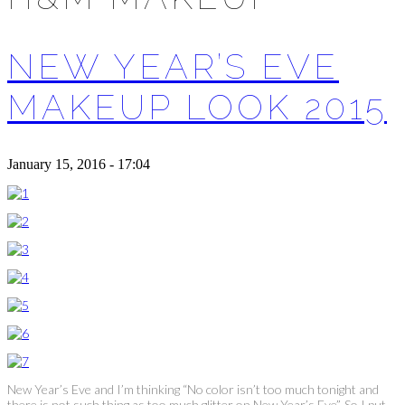
NEW YEAR’S EVE
MAKEUP LOOK 2015
January 15, 2016 - 17:04
New Year’s Eve and I’m thinking “No color isn’t too much tonight and
there is not such thing as too much glitter on New Year’s Eve”. So I put