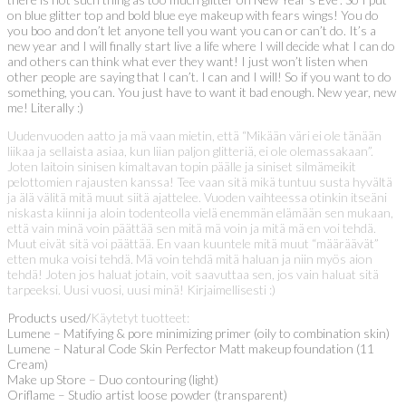
on blue glitter top and bold blue eye makeup with fears wings! You do
you boo and don’t let anyone tell you want you can or can’t do. It’s a
new year and I will finally start live a life where I will decide what I can do
and others can think what ever they want! I just won’t listen when
other people are saying that I can’t. I can and I will! So if you want to do
something, you can. You just have to want it bad enough. New year, new
me! Literally :)
Uudenvuoden aatto ja mä vaan mietin, että “Mikään väri ei ole tänään
liikaa ja sellaista asiaa, kun liian paljon glitteriä, ei ole olemassakaan”.
Joten laitoin sinisen kimaltavan topin päälle ja siniset silmämeikit
pelottomien rajausten kanssa! Tee vaan sitä mikä tuntuu susta hyvältä
ja älä välitä mitä muut siitä ajattelee. Vuoden vaihteessa otinkin itseäni
niskasta kiinni ja aloin todenteolla vielä enemmän elämään sen mukaan,
että vain minä voin päättää sen mitä mä voin ja mitä mä en voi tehdä.
Muut eivät sitä voi päättää. En vaan kuuntele mitä muut “määräävät”
etten muka voisi tehdä. Mä voin tehdä mitä haluan ja niin myös aion
tehdä! Joten jos haluat jotain, voit saavuttaa sen, jos vain haluat sitä
tarpeeksi. Uusi vuosi, uusi minä! Kirjaimellisesti :)
Products used/
Käytetyt tuotteet:
Lumene – Matifying & pore minimizing primer (oily to combination skin)
Lumene – Natural Code Skin Perfector Matt makeup foundation (11
Cream)
Make up Store – Duo contouring (light)
Oriflame – Studio artist loose powder (transparent)