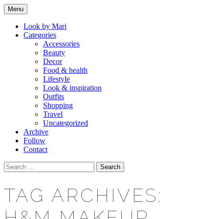
Skip
Menu
to
Makeup & beauty blog
LOOK BY MARI
content
Look by Mari
Categories
Accessories
Beauty
Decor
Food & health
Lifestyle
Look & inspiration
Outfits
Shopping
Travel
Uncategorized
Archive
Follow
Contact
Search
for:
TAG ARCHIVES:
H&M MAKEUP