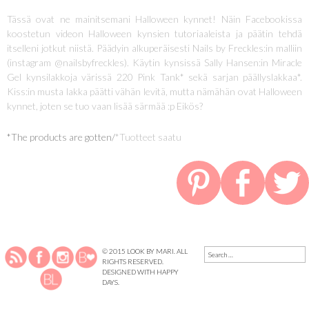
Tässä ovat ne mainitsemani Halloween kynnet! Näin Facebookissa
koostetun videon Halloween kynsien tutoriaaleista ja päätin tehdä
itselleni jotkut niistä. Päädyin alkuperäisesti Nails by Freckles:in malliin
(instagram @nailsbyfreckles). Käytin kynsissä Sally Hansen:in Miracle
Gel kynsilakkoja värissä 220 Pink Tank* sekä sarjan päällyslakkaa*.
Kiss:in musta lakka päätti vähän levitä, mutta nämähän ovat Halloween
kynnet, joten se tuo vaan lisää särmää :p Eikös?
*The products are gotten/
*Tuotteet saatu
SEARCH
© 2015 LOOK BY MARI. ALL
FOR:
RIGHTS RESERVED.
DESIGNED WITH
HAPPY
DAYS
.