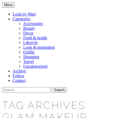
Skip
Menu
to
Makeup & beauty blog
LOOK BY MARI
content
Look by Mari
Categories
Accessories
Beauty
Decor
Food & health
Lifestyle
Look & inspiration
Outfits
Shopping
Travel
Uncategorized
Archive
Follow
Contact
Search
for:
TAG ARCHIVES:
GLAM MAKEUP