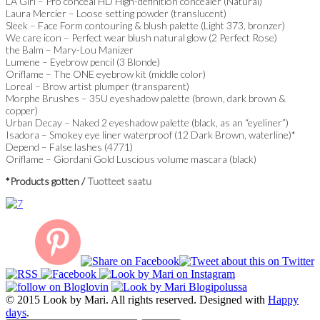
LA Girl – Pro conceal HD High-definition concealer (Natural)
Laura Mercier – Loose setting powder (translucent)
Sleek – Face Form contouring & blush palette (Light 373, bronzer)
We care icon – Perfect wear blush natural glow (2 Perfect Rose)
the Balm – Mary-Lou Manizer
Lumene – Eyebrow pencil (3 Blonde)
Oriflame – The ONE eyebrow kit (middle color)
Loreal – Brow artist plumper (transparent)
Morphe Brushes – 35U eyeshadow palette (brown, dark brown &
copper)
Urban Decay – Naked 2 eyeshadow palette (black, as an “eyeliner”)
Isadora – Smokey eye liner waterproof (12 Dark Brown, waterline)*
Depend – False lashes (4771)
Oriflame – Giordani Gold Luscious volume mascara (black)
*Products gotten /
Tuotteet saatu
© 2015 Look by Mari. All rights reserved. Designed with
Happy
days
.