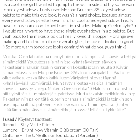
as a cool tone girl I wanted to jump to the warm side and try some warm
toned eyeshadows. I only used Morphe Brushes 35U eyeshadow
palette to make this eye look. It wasn’t a hard choice, because almost
every eyeshadow palette I own is full of cool toned eyeshadow. I really
have to buy some cool toned transition shades. Makeup Geek maybe? ;)
I would really want to have those single eyeshadows in a z-palette. But
yeah back to the makeup look :p I really loved this copper – orange eye
makeup and I did put on it on several nights, because it looked so good!
:) So more warm toned eye looks coming! What do you guys think?
Moikka! Olen lähiaikoina nähnyt niin monta lämpöisistä sävyistä tehtyä
silmämeikkiä Youtubessa ja näin itse kylmäsävyisten sävyjen
rakastajana halusin itsekin kerrankin kokeilla jotain muuta :) Käytin
silmämeikissä vain Morphe Brushes 35U luomiväripalettia. Päätös ei
ollut vaikea, koska lähes kaikki luomiväripalettini ovat täynnä
kylmäsävyisiä luomivärejä. Mun täytyisi ostaa vaaleita lämpimän
sävyisiä häivytysvärejä. Makeup Geekin ehkä? ;) Haluisin niin omistaa
niitä yksittäisiä luomivärejä z-paletissa. Mutta takaisin meikkilookkiin :p
Rakastan niin paljon tätä kuparin oranssia silmämeikkiä ja teinkin sen
useampana iltana putkeen, koska se vain näytti niin hyvältä! :) Joten
lisää lämpimän sävyisiä silmämeikkejä tulossa! Mitäs te tykkäätte?
I used /
Käytetyt tuotteet:
Rimmel – Stay Matte Primer
Lumene – Bright Now Vitamin C BB cream (00 Fair)
Oriflame – The ONE illuskin foundation (Porcelain)