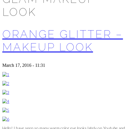
LOOK
ORANGE GLITTER –
MAKEUP LOOK
March 17, 2016 - 11:31
Hello! I have seen so many warm color eye looks lately on Youtube and