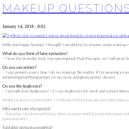
MAKEUP QUESTIONS
January 14, 2018 - 8:02
Hello and happy Sunday! I thought I would love to answer some makeup re
What do you think of false eyelashes?
– I love the dramatic look, eye opening look that they give, so I will wear f
Do you use primer?
– I use primers every time I do my makeup. No matter if I’m wearing a ever
minimizing/mattifying primer on my nose and glowy primer all over.
Do you like lip glosses?
– I actually love lip glosses! <3 I use lip glosses for work and school almos
Moikka ja iloista sunnuntaita <3 Halusin tehdä jotain persoonallisempaa ja 
Mitä mieltä olet irtoripsistä?
– Rakastan sitä dramaattista ja silmiä avaavaa ilmettä jonka tekoripset anta
epämukavaksi.
Käytätkö pohjustusvoidetta?