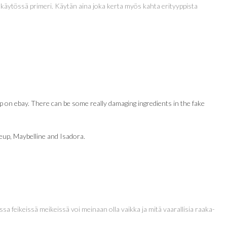
na käytössä primeri. Käytän aina joka kerta myös kahta erityyppista
p on ebay. There can be some really damaging ingredients in the fake
eup, Maybelline and Isadora.
a feikeissä meikeissä voi meinaan olla vaikka ja mitä vaarallisia raaka-