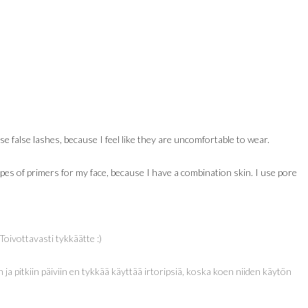
use false lashes, because I feel like they are uncomfortable to wear.
pes of primers for my face, because I have a combination skin. I use pore
Toivottavasti tykkäätte :)
 ja pitkiin päiviin en tykkää käyttää irtoripsiä, koska koen niiden käytön