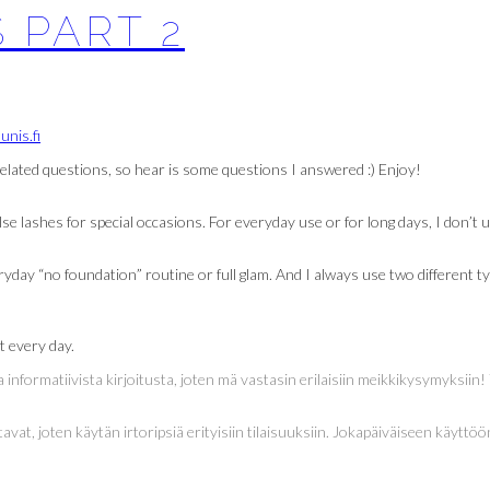
 PART 2
lated questions, so hear is some questions I answered :) Enjoy!
alse lashes for special occasions. For everyday use or for long days, I don’t 
yday “no foundation” routine or full glam. And I always use two different ty
t every day.
informatiivista kirjoitusta, joten mä vastasin erilaisiin meikkikysymyksiin! 
vat, joten käytän irtoripsiä erityisiin tilaisuuksiin. Jokapäiväiseen käyttöön