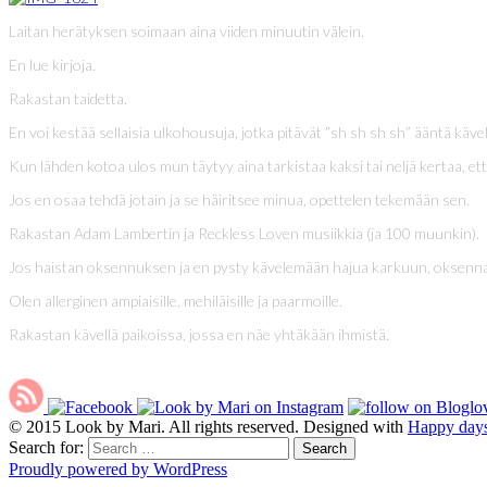
Laitan herätyksen soimaan aina viiden minuutin välein.
En lue kirjoja.
Rakastan taidetta.
En voi kestää sellaisia ulkohousuja, jotka pitävät ”sh sh sh sh” ääntä kävelle
Kun lähden kotoa ulos mun täytyy aina tarkistaa kaksi tai neljä kertaa, et
Jos en osaa tehdä jotain ja se häiritsee minua, opettelen tekemään sen.
Rakastan Adam Lambertin ja Reckless Loven musiikkia (ja 100 muunkin).
Jos haistan oksennuksen ja en pysty kävelemään hajua karkuun, oksennan
Olen allerginen ampiaisille, mehiläisille ja paarmoille.
Rakastan kävellä paikoissa, jossa en näe yhtäkään ihmistä.
© 2015 Look by Mari. All rights reserved. Designed with
Happy day
Search for:
Proudly powered by WordPress