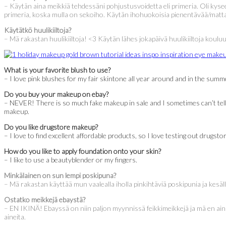
– Käytän aina meikkiä tehdessäni pohjustusvoidetta eli primeria. Oli kysees
primeria, koska mulla on sekoiho. Käytän ihohuokoisia pienentävää/mattaa
Käytätkö huulikiiltoja?
– Mä rakastan huulikiiltoja! <3 Käytän lähes jokapäivä huulikiiltoja kouluun
What is your favorite blush to use?
– I love pink blushes for my fair skintone all year around and in the summ
Do you buy your makeup on ebay?
– NEVER! There is so much fake makeup in sale and I sometimes can’t tell 
makeup.
Do you like drugstore makeup?
– I love to find excellent affordable products, so I love testing out dru
How do you like to apply foundation onto your skin?
– I like to use a beautyblender or my fingers.
Minkälainen on sun lempi poskipuna?
– Mä rakastan käyttää mun vaalealla iholla pinkihtäviä poskipunia ja kesäl
Ostatko meikkejä ebaystä?
– EN IKINÄ! Ebayssä on niin paljon myynnissä feikkimeikkejä ja mä en aina 
aineita.