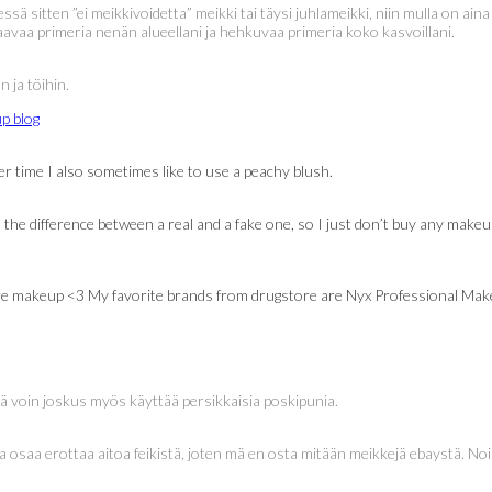
sä sitten ”ei meikkivoidetta” meikki tai täysi juhlameikki, niin mulla on ai
vaa primeria nenän alueellani ja hehkuvaa primeria koko kasvoillani.
 ja töihin.
er time I also sometimes like to use a peachy blush.
the difference between a real and a fake one, so I just don’t buy any makeu
gstore makeup <3 My favorite brands from drugstore are Nyx Professional Mak
lä voin joskus myös käyttää persikkaisia poskipunia.
osaa erottaa aitoa feikistä, joten mä en osta mitään meikkejä ebaystä. Noiss