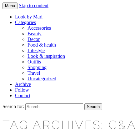
Skip to content
Menu
Makeup & beauty blog
LOOK BY MARI
Look by Mari
Categories
Accessories
Beauty
Decor
Food & health
Lifestyle
Look & inspiration
Outfits
Shopping
Travel
Uncategorized
Archive
Follow
Contact
Search for:
TAG ARCHIVES: G&A