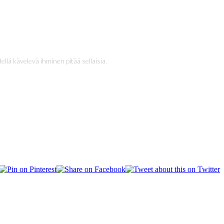
dellä kävelevä ihminen pitää sellaisia.