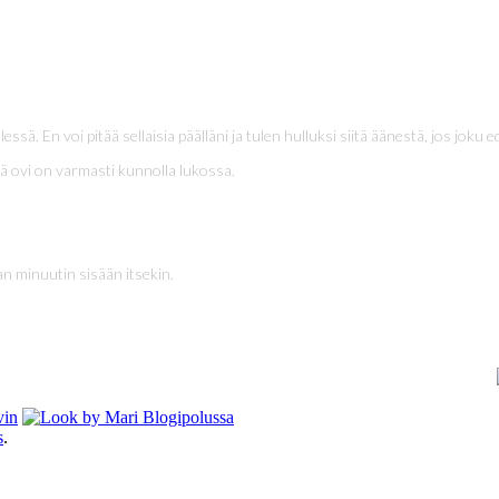
ssä. En voi pitää sellaisia päälläni ja tulen hulluksi siitä äänestä, jos joku e
tä ovi on varmasti kunnolla lukossa.
 minuutin sisään itsekin.
s
.