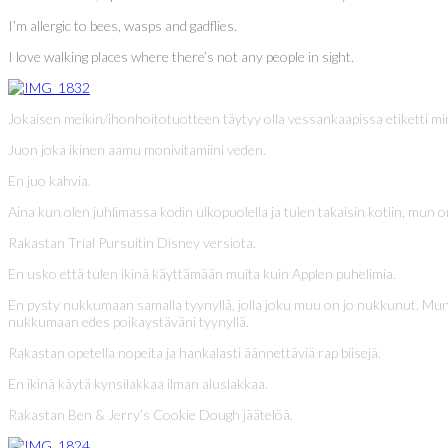
I’m allergic to bees, wasps and gadflies.
I love walking places where there’s not any people in sight.
Jokaisen meikin/ihonhoitotuotteen täytyy olla vessankaapissa etiketti mi
Juon joka ikinen aamu monivitamiini veden.
En juo kahvia.
Aina kun olen juhlimassa kodin ulkopuolella ja tulen takaisin kotiin, mun
Rakastan Trial Pursuitin Disney versiota.
En usko että tulen ikinä käyttämään muita kuin Applen puhelimia.
En pysty nukkumaan samalla tyynyllä, jolla joku muu on jo nukkunut. Mun t
nukkumaan edes poikaystäväni tyynyllä.
Rakastan opetella nopeita ja hankalasti äännettäviä rap biisejä.
En ikinä käytä kynsilakkaa ilman aluslakkaa.
Rakastan Ben & Jerry’s Cookie Dough jäätelöä.