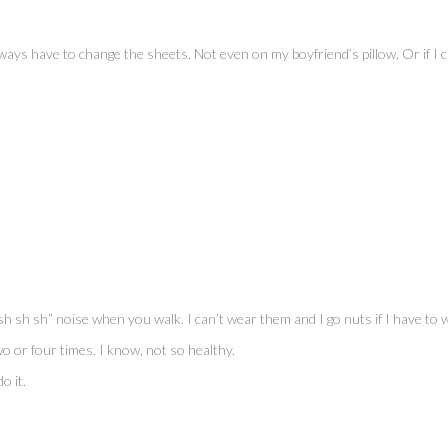
ways have to change the sheets. Not even on my boyfriend’s pillow. Or if I c
sh sh sh” noise when you walk. I can’t wear them and I go nuts if I have to
o or four times. I know, not so healthy.
o it.