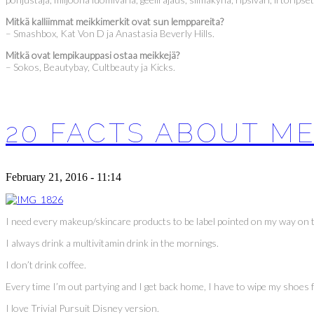
Mitkä kalliimmat meikkimerkit ovat sun lemppareita?
– Smashbox, Kat Von D ja Anastasia Beverly Hills.
Mitkä ovat lempikauppasi ostaa meikkejä?
– Sokos, Beautybay, Cultbeauty ja Kicks.
20 FACTS ABOUT M
February 21, 2016 - 11:14
I need every makeup/skincare products to be label pointed on my way on the 
I always drink a multivitamin drink in the mornings.
I don’t drink coffee.
Every time I’m out partying and I get back home, I have to wipe my shoes f
I love Trivial Pursuit Disney version.