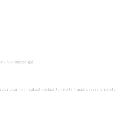
sinkin kengänpohjat).
lista, nukun vain hiukset koskien tyynyä tai huppu päässä. En pysty