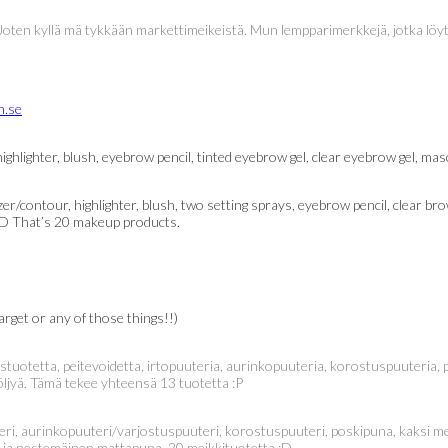
sia. Joten kyllä mä tykkään markettimeikeistä. Mun lempparimerkkejä, jotka l
ghlighter, blush, eyebrow pencil, tinted eyebrow gel, clear eyebrow gel, masca
r/contour, highlighter, blush, two setting sprays, eyebrow pencil, clear brow
ng :D That’s 20 makeup products.
rget or any of those things!!)
tetta, peitevoidetta, irtopuuteria, aurinkopuuteria, korostuspuuteria, pos
iöljyä. Tämä tekee yhteensä 13 tuotetta :P
teri, aurinkopuuteri/varjostuspuuteri, korostuspuuteri, poskipuna, kaksi me
set ja nestemäinen mattapuna. 20 meikkituotetta :D