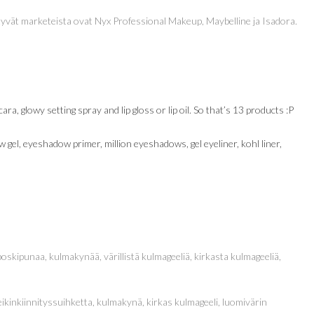
öytyvät marketeista ovat Nyx Professional Makeup, Maybelline ja Isadora.
ra, glowy setting spray and lip gloss or lip oil. So that’s 13 products :P
 gel, eyeshadow primer, million eyeshadows, gel eyeliner, kohl liner,
kipunaa, kulmakynää, värillistä kulmageeliä, kirkasta kulmageeliä,
ikinkiinnityssuihketta, kulmakynä, kirkas kulmageeli, luomivärin