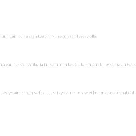
nuun päin kun avaan kaapin. Niin sen vaan täytyy olla!
 on aivan pakko pyyhkiä ja putsata mun kengät kokonaan kaikesta liasta (var
äytyy aina silloin vaihtaa uusi tyynyliina. Jos se ei kuitenkaan ole mahdol