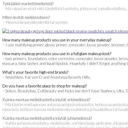
Tykkäätkö markettimeikeistä?
– Mä rakastan etsiä niitä täydellisiä tuotteita, jotka ovat samalla edulli
Miten levität meikkivoiteen?
– Yleensä beautyblenderillä tai sormin.
How many makeup products you use in your everyday makeup?
– I use mattifying primer, glowy primer, concealer, loose powder, bronzer, hi
How many makeup products you use in a full glam makeup look?
– two primers, foundation, color corrector, concealer, loose powder, bronze
mascara, false lashes and liquid lipstick. Hopefully I didn’t forgot anythi
What’s your favorite high-end brands?
– Smashbox, Kat von D and Anastasia Beverly Hills.
Do you have a favorite place to shop for makeup?
– Sokos, Beautybay, Cultbeauty and Kicks (we don’t have Sephora, Ulta, Ta
Kuinka montaa meikkituotetta käytät arkimeikissä?
– Mä käytän mattapinnan antavaa pohjustustuotetta, hehkuvaa pohjustustuo
ripsiväriä, hehkun tuovaa meikinkiinnityssuihketta ja huulikiiltoa tai huul
Kuinka montaa meikkituotetta käytät juhlameikissä?
– Kahta pohjustustuotetta, meikkivoide, värinkorjaaja, peiteaine, irtopuu
pohjustaja, miljoona luomiväriä, geelirajaus, silmäkynä, ripsiväri, irtorip