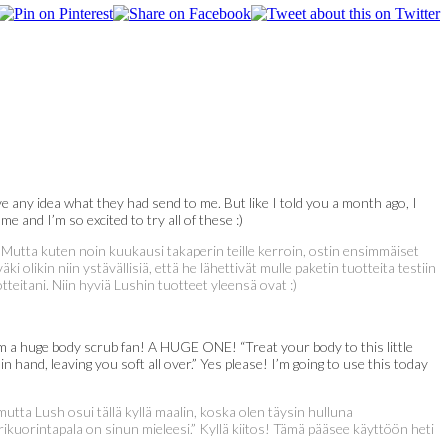
ve any idea what they had send to me. But like I told you a month ago, I
 and I’m so excited to try all of these :)
n. Mutta kuten noin kuukausi takaperin teille kerroin, ostin ensimmäiset
olikin niin ystävällisiä, että he lähettivät mulle paketin tuotteita testiin
otteitani. Niin hyviä Lushin tuotteet yleensä ovat :)
I’m a huge body scrub fan! A HUGE ONE! “Treat your body to this little
 hand, leaving you soft all over.” Yes please! I’m going to use this today
tta Lush osui tällä kyllä maalin, koska olen täysin hulluna
uorintapala on sinun mieleesi.” Kyllä kiitos! Tämä pääsee käyttöön heti