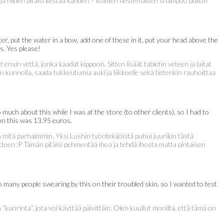
a ja niiden pitäisi kestää kahden – kolmen nestemäisen shampoo pullon
er, put the water in a bow, add one of these in it, put your head above the
s. Yes please!
t ensin vettä, jonka kaadat kippoon. Sitten lisäät tabletin veteen ja laitat
in kunnolla, saada tukkeutumia auki ja liikkeelle sekä tietenkin rauhoittaa
uch about this while I was at the store (to other clients), so I had to
 on this was 13.95 euros.
a mitä parhaimmin. Yksi Lushin työntekijöistä puhui juurikin tästä
otteen :P Tämän pitäisi pehmentää ihoa ja tehdä ihosta matta pintaisen
so many people swearing by this on their troubled skin, so I wanted to test
kuorinta”, jota voi käyttää päivittäin. Olen kuullut monilta, että tämä on