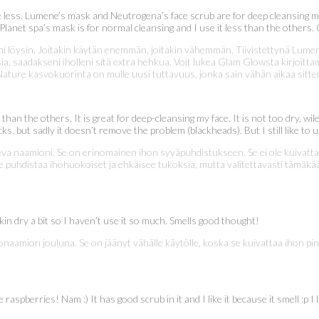
me less. Lumene’s mask and Neutrogena’s face scrub are for deep cleansing
 Planet spa’s mask is for normal cleansing and I use it less than the others. 
stani löysin. Joitakin käytän enemmän, joitakin vähemmän. Tiivistettynä L
ia, saadakseni iholleni sitä extra hehkua. Voit lukea Glam Glowsta kirjoit
ature kasvokuorinta on mulle uusi tuttavuus, jonka sain vähän aikaa sitte
n the others. It is great for deep-cleansing my face. It is not too dry, wil
ks, but sadly it doesn’t remove the problem (blackheads). But I still like to 
a naamioni. Se on erinomainen ihon syväpuhdistukseen. Se ei ole kuivatta
 puhdistaa ihohuokoiset ja ehkäisee tukoksia, mutta valitettavasti tämäkään 
in dry a bit so I haven’t use it so much. Smells good thought!
vonaamion jouluna. Se on jäänyt vähälle käytölle, koska se kuivattaa ihon pin
 raspberries! Nam :) It has good scrub in it and I like it because it smell :p 