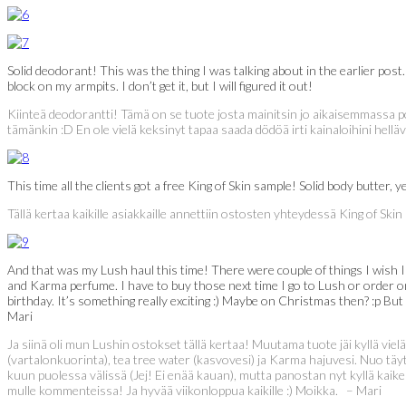
Solid deodorant! This was the thing I was talking about in the earlier post.
block on my armpits. I don’t get it, but I will figured it out!
Kiinteä deodorantti! Tämä on se tuote josta mainitsin jo aikaisemmassa p
tämänkin :D En ole vielä keksinyt tapaa saada dödöä irti kainaloihini helläv
This time all the clients got a free King of Skin sample! Solid body butter, 
Tällä kertaa kaikille asiakkaille annettiin ostosten yhteydessä King of Ski
And that was my Lush haul this time! There were couple of things I wish I
and Karma perfume. I have to buy those next time I go to Lush or order on
birthday. It’s something really exciting :) Maybe on Christmas then? :p B
Mari
Ja siinä oli mun Lushin ostokset tällä kertaa! Muutama tuote jäi kyllä vi
(vartalonkuorinta), tea tree water (kasvovesi) ja Karma hajuvesi. Nuo tä
kuun puolessa välissä (Jej! Ei enää kauan), mutta panostan nyt kyllä kaike
mulle kommenteissa! Ja hyvää viikonloppua kaikille :) Moikka. – Mari