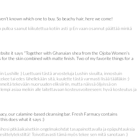
haven’t known which one to buy. So beachy hair, here we come!
n pulloa saanut kiikutettua kotiin asti :p En vaan osannut päättää minkä
sh website it says “Together with Ghanaian shea from the Ojoba Women’s
s for the skin combined with matte finish. Two of my favorite things for a
Lushille :) Luettuani tästä arvosteluja Lushin sivuilta, innostuin
 tai edes lähellekään sitä, kuulette tästä varmasti lisää täälläkin :)
meitä tekevään nuoruuden eliksiiriin, mutta näissä öljyissä on
 lempi asiaa meikin alle laitettavaan kosteusvoiteeseen: hyvä kosteutus ja
rmacy, our calamine-based cleansing bar. Fresh Farmacy contains
this does what it says :)
se ihosi pitkäaikaisetkin ongelmakohdat tasapainottavalla ja epäpuhtauksia
esittelytekstiltä! Toivottavasti tämä myös tekee sen mitä sanotaan :)