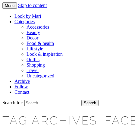
Skip to content
Menu
Makeup & beauty blog
LOOK BY MARI
Look by Mari
Categories
Accessories
Beauty
Decor
Food & health
Lifestyle
Look & inspiration
Outfits
Shopping
Travel
Uncategorized
Archive
Follow
Contact
Search for:
TAG ARCHIVES: FAC