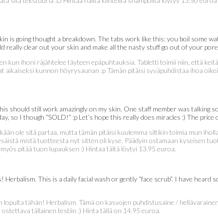
ta sitä tekstuuria :D Hintaa näiltä kiinteiltä shampoilta löytyy 13.50 euro
skin is going thought a breakdown. The tabs work like this: you boil some wat
 really clear out your skin and make all the nasty stuff go out of your pore
ten kun ihoni räjähtelee täyteen epäpuhtauksia. Tabletti toimii niin, että keitä
a saat aikaiseksi kunnon höyrysaunan :p Tämän pitäisi syväpuhdistaa ihoa oike
s should still work amazingly on my skin. One staff member was talking so m
ay, so I though “SOLD!” :p Let’s hope this really does miracles :) The price
ään ole sitä partaa, mutta tämän pitäisi kuulemma siltikin toimia mun iholl
kysäistä mistä tuotteesta nyt sitten oli kyse. Päädyin ostamaan kyseisen tu
myös pitää tuon lupauksen :) Hintaa tältä löytyi 13.95 euroa.
 Herbalism. This is a daily facial wash or gently “face scrub”. I have heard 
n lopulta tähän! Herbalism. Tämä on kasvojen puhdistusaine / hellävarainen ”
ostettava tällainen testiin :) Hinta tällä on 14.95 euroa.