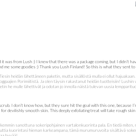
 it was from Lush :) I knew that there was a package coming, but I didn’t ha
 me some goodies :) Thank you Lush Finland! So this is what they sent to me
 Tiesin heidän lähettäneen paketin, mutta sisällöstä mulla ei ollut hajuakaa
jien Porimiitistä. Ja olen täysin rakastanut heidän tuotteisiin! Lushin väki 
ketin he mulle lähettivät ja odotan jo innolla näistä tulevan uusia lempparitu
scrub. I don’t know how, but they sure hit the goal with this one, because 
devilishly smooth skin. This deeply exfoliating treat will take rough skin in
kemmin sanottuna sokeripohjainen vartalonkuorinta pala. En tiedä miten, mu
uttia kuorintasi hieman karkeampana, tämä murumuruvoita sisältävä sokerik
upaa hyvää!