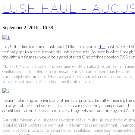
LUSH HAUL – AUGUS
September 2, 2016 - 16:38
Hey!! It’s time for some Lush haul :) Like I told you in
this
post, where I sh
to finally get to test out more of Lush’s products. So here is what I bought
thought a hair mask would be a good start :) One of these costed 7.95 euro
Moikka!! Nyt olisi Lushin shoppailujen esittelyn aika :) Kuten kerroin ai
omilla rahoillani ja olen niin innoissani kun vihdoin pääsen taas testailem
kuumaöljyhoito hiuksille. Mun täytyisi todella parantaa hiusten hoitoani ja 
Joten toivottavasti tämä tekee ihmeitä hiuksilleni :)
I wasn’t planning on buying any other hair product, but after hearing the
stronger, shinier and softer. This is also a moisturizing shampoo and that is
conditioner after the shampoo, everything feels soft and nice again :) All
Suunnitelmissani ei ollut ostaa äskeisen lisäksi muita hiustuotteita, mutt
pitäisi tehdä hiuksista vahvemmat, kiiltävämmät ja pehmeämmät. Shampoo o
todella paljon, mutta tämä jättää hiuksiin sellaisen ihmeellisen epämiellyt