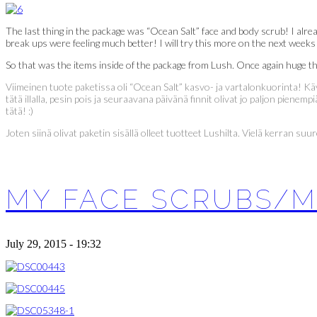
The last thing in the package was “Ocean Salt” face and body scrub! I alre
break ups were feeling much better! I will try this more on the next weeks or
So that was the items inside of the package from Lush. Once again huge tha
Viimeinen tuote paketissa oli “Ocean Salt” kasvo- ja vartalonkuorinta! Kä
tätä illalla, pesin pois ja seuraavana päivänä finnit olivat jo paljon pie
tätä! :)
Joten siinä olivat paketin sisällä olleet tuotteet Lushilta. Vielä kerran suu
MY FACE SCRUBS/
July 29, 2015 - 19:32