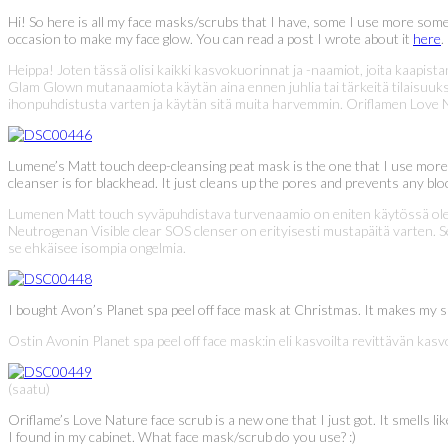
Hi! So here is all my face masks/scrubs that I have, some I use more so
occasion to make my face glow. You can read a post I wrote about it
here
.
Heippa! Joten tässä olisi kaikki kasvokuorinnat ja -naamiot, joita kaapi
Glam Glown mutanaamiota käytän aina ennen juhlia tai tärkeitä tilaisuuks
ihonpuhdistusta varten ja käytän sitä muita harvemmin. Oriflamen Love N
Lumene’s Matt touch deep-cleansing peat mask is the one that I use more tha
cleanser is for blackhead. It just cleans up the pores and prevents any bloc
Lumenen Matt touch syväpuhdistava turvenaamio on eniten käytössä olev
Neutrogenan Visible clear SOS clenser on erityisesti mustapäitä varten. Se
se ehkäisee isompia ongelmia.
I bought Avon’s Planet spa peel off face mask at Christmas. It makes my sk
Ostin Avonin Planet spa peel off face mask:in eli kasvoilta revittävän kas
(saatu)
Oriflame’s Love Nature face scrub is a new one that I just got. It smells like
I found in my cabinet. What face mask/scrub do you use? :)