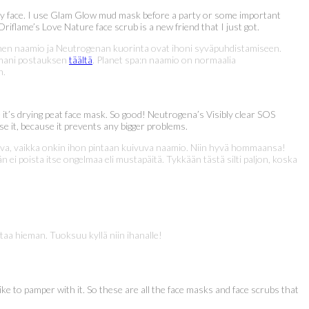
 my face. I use Glam Glow mud mask before a party or some important
Oriflame’s Love Nature face scrub is a new friend that I just got.
umenen naamio ja Neutrogenan kuorinta ovat ihoni syväpuhdistamiseen.
tamani postauksen
täältä
. Planet spa:n naamio on normaalia
n.
e it’s drying peat face mask. So good! Neutrogena’s Visibly clear SOS
use it, because it prevents any bigger problems.
va, vaikka onkin ihon pintaan kuivuva naamio. Niin hyvä hommaansa!
ei poista itse ongelmaa eli mustapäitä. Tykkään tästä silti paljon, koska
taa hieman. Tuoksuu kyllä niin ihanalle!
I like to pamper with it. So these are all the face masks and face scrubs that