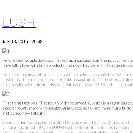
LUSH
July 13, 2016 - 20:48
Hello loves! Couple days ago I picked up a package from the post office and
have fall in love with Lush products and now they were kind enough to send
Heippa! Pari päivää sitten kipaisin postissa hakemassa paketin Lushilta :)
Lushin tuotteeni Tukholmasta toukokuussa ja muutama tuote lisää tuli bloggaa
ja olen kyllä näistä niin innoissani :) Kiitos Lush Suomi! Joten tällaisen pa
First thing I got was ”The rough with the smooth”, which is a sugar based 
piece of rough, made with scrubby granulated sugar and murumuru butter for 
and let see how I like it :)
Ensimmäinen tuote paketissa oli “The rough with the smooth”, joka on tar
vartalonkuorintoihin! Olen SUURI vartalonkuorinta fani! ”Jos tykkäät na
tänään, joten saas nähdä mitä mieltä olen tästä :) Esittelyteksti ainakin l