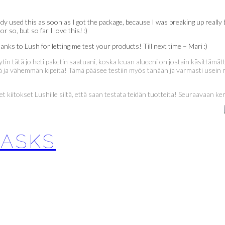
ady used this as soon as I got the package, because I was breaking up really 
 so, but so far I love this! :)
nks to Lush for letting me test your products! Till next time – Mari :)
ytin tätä jo heti paketin saatuani, koska leuan alueeni on jostain käsittäm
nempiä ja vähemmän kipeitä! Tämä pääsee testiin myös tänään ja varmasti usein
ret kiitokset Lushille siitä, että saan testata teidän tuotteita! Seuraavaan ke
MASKS