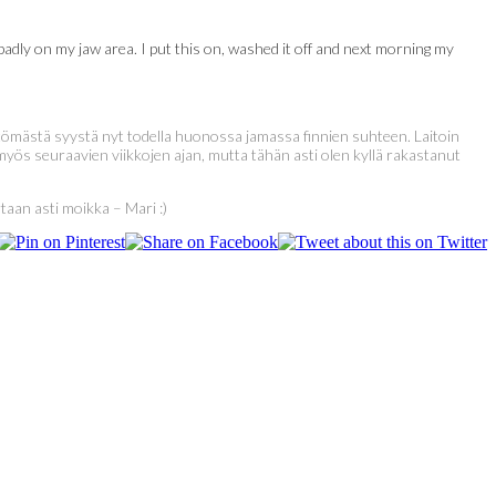
badly on my jaw area. I put this on, washed it off and next morning my
ättömästä syystä nyt todella huonossa jamassa finnien suhteen. Laitoin
 myös seuraavien viikkojen ajan, mutta tähän asti olen kyllä rakastanut
rtaan asti moikka – Mari :)