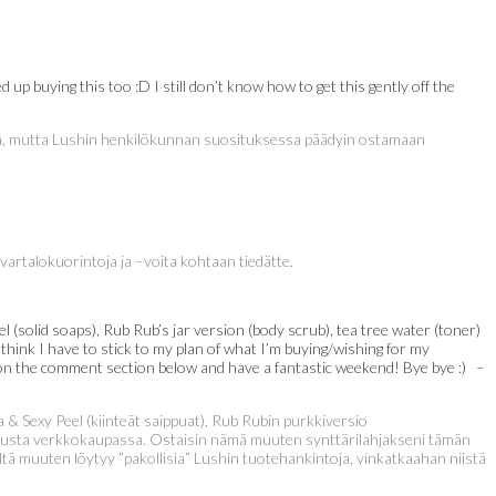
 up buying this too :D I still don’t know how to get this gently off the
nttia, mutta Lushin henkilökunnan suosituksessa päädyin ostamaan
 vartalokuorintoja ja –voita kohtaan tiedätte.
(solid soaps), Rub Rub’s jar version (body scrub), tea tree water (toner)
think I have to stick to my plan of what I’m buying/wishing for my
m on the comment section below and have a fantastic weekend! Bye bye :) –
 & Sexy Peel (kiinteät saippuat), Rub Rubin purkkiversio
 tilausta verkkokaupassa. Ostaisin nämä muuten synttärilahjakseni tämän
iltä muuten löytyy ”pakollisia” Lushin tuotehankintoja, vinkatkaahan niistä