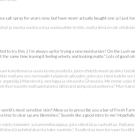
 sea salt spray for years now, but have never actually bought one :p I just 
itänyt jo monta vuotta ostaa suolasuihke testiin, mutta ikinä en ole yhtäkää
cited to try this :) I’m always up for trying a new moisturizer! On the Lu
 the same time leaving it feeling velvety and looking matte.” Lots of good oil
ni kokeilemassa uusia kosteusvoiteita, joten ehdottomasti peukku tästäkin 
 mattana sen normaalin työpäivän pituuden, joten jos tämä todella sen tekee
maa: arganöljyä Marokosta, moringaa ja sheavoita Ghanasta. Me emme usko ih
imii ihon kauniin mattapintaiseksi jättävänä pohjustustuotteena.” Mun kaksi
e world’s most sensitive skin? Allow us to prescribe you a bar of Fresh Fa
 tree to clear up any blemishes.” Sounds like a good intro to me! Hopefully 
o mieto kalamiini- ja kamomillasaippua, joka viilentää ja rauhoittaa. Ratkai
ittäisestä puhdistuksesta tulee nautinto.” Kuullostaa mun korvaan hyvältä 