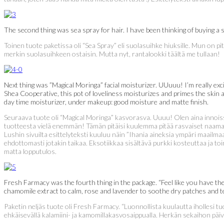
The second thing was sea spray for hair. I have been thinking of buying a
Toinen tuote paketissa oli “Sea Spray” eli suolasuihke hiuksille. Mun on p
merkin suolasuihkeen ostaisin. Mutta nyt, rantalookki täältä me tullaan!
Next thing was ”Magical Moringa” facial moisturizer. UUuuu! I’m really ex
Shea Cooperative, this pot of loveliness moisturizes and primes the skin at
day time moisturizer, under makeup: good moisture and matte finish.
Seuraava tuote oli “Magical Moringa” kasvorasva. Uuuu! Olen aina innoissa
tuotteesta vielä enemmän! Tämän pitäisi kuulemma pitää rasvaiset naamatkin
Lushin sivuilta esittelyteksti kuuluu näin ”Ihania aineksia ympäri maail
ehdottomasti jotakin taikaa. Eksotiikkaa sisältävä purkki kosteuttaa ja to
matta lopputulos.
Fresh Farmacy was the fourth thing in the package. “Feel like you have th
chamomile extract to calm, rose and lavender to soothe dry patches and tea
Paketin neljäs tuote oli Fresh Farmacy. “Luonnollista kuulautta ihollesi tu
ehkäisevällä kalamiini- ja kamomillakasvosaippualla. Herkän sekaihon päiv