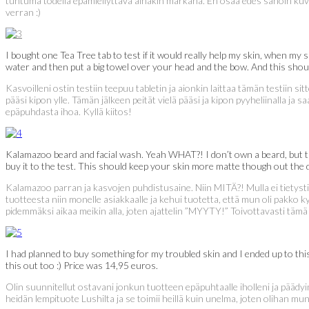
tuntuma todella epämiellyttävä ainakin märkänä. En osaa edes sanoin kuva
verran :)
I bought one Tea Tree tab to test if it would really help my skin, when my 
water and then put a big towel over your head and the bow. And this should
Kasvoilleni ostin testiin teepuu tabletin ja aionkin laittaa tämän testiin sit
pääsi kipon ylle. Tämän jälkeen peität vielä pääsi ja kipon pyyheliinalla j
epäpuhdasta ihoa. Kyllä kiitos!
Kalamazoo beard and facial wash. Yeah WHAT?! I don’t own a beard, but thi
buy it to the test. This should keep your skin more matte though out the d
Kalamazoo parran ja kasvojen puhdistusaine. Niin MITÄ?! Mulla ei tietystik
tuotteesta niin monelle asiakkaalle ja kehui tuotetta, että mun oli pakko 
pidemmäksi aikaa meikin alla, joten ajattelin ”MYYTY!” Toivottavasti tämä 
I had planned to buy something for my troubled skin and I ended up to this!
this out too :) Price was 14,95 euros.
Olin suunnitellut ostavani jonkun tuotteen epäpuhtaalle iholleni ja päädyi
heidän lempituote Lushilta ja se toimii heillä kuin unelma, joten olihan mun 