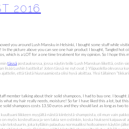
T 2016
owed you around Lush Mansku in Helsinki, I bought some stuff while visitin
! In the picture above you can see one hair product I bought, Tangled hot oil 
s, which is a LOT for a one time treatment for my opinion. So I hope this m
emmin
tässä
postauksessa, jossa näytin teille Lush Manskun liikettä, ostin si
aan lisää Lushin tuotteita! Joten tässä ne nyt ovat :) Yläpuolella olevassa k
ajattelin, että tästä hiusnaamiosta olisi hyvä aloittaa. Yksi tällainen ”tikk
 staff member talking about their solid shampoos, I had to buy one. I bough
 what my hair really needs, moisture! So far I have liked this a lot, but this 
 the solid shampoos costs 13.50 euros and they should last as long as two to
a kuultuani liikkeen myyjältä näistä kiinteistä shampoista, oli mun vain pak
n myös kosteuttava ja sen takia sen ostinkin, koska hiukseni kaipaavat ai
tävän tekstuurin, joka kylläkin palautuu normaaliksi hoitoaineen käytön jälke