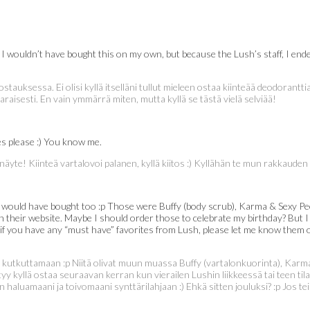
 I wouldn’t have bought this on my own, but because the Lush’s staff, I ended
ostauksessa. Ei olisi kyllä itselläni tullut mieleen ostaa kiinteää deodora
araisesti. En vain ymmärrä miten, mutta kyllä se tästä vielä selviää!
yes please :) You know me.
n näyte! Kiinteä vartalovoi palanen, kyllä kiitos :) Kyllähän te mun rakkauden
 would have bought too :p Those were Buffy (body scrub), Karma & Sexy Peel 
 their website. Maybe I should order those to celebrate my birthday? But I 
ut if you have any “must have” favorites from Lush, please let me know the
elä kutkuttamaan :p Niitä olivat muun muassa Buffy (vartalonkuorinta), Karma
ytyy kyllä ostaa seuraavan kerran kun vierailen Lushin liikkeessä tai teen
n haluamaani ja toivomaani synttärilahjaan :) Ehkä sitten jouluksi? :p Jos te