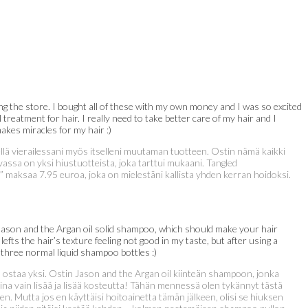
g the store. I bought all of these with my own money and I was so excited
treatment for hair. I really need to take better care of my hair and I
akes miracles for my hair :)
ellä vierailessani myös itselleni muutaman tuotteen. Ostin nämä kaikki
uvassa on yksi hiustuotteista, joka tarttui mukaani. Tangled
ari” maksaa 7.95 euroa, joka on mielestäni kallista yhden kerran hoidoksi.
t Jason and the Argan oil solid shampoo, which should make your hair
lefts the hair’s texture feeling not good in my taste, but after using a
 three normal liquid shampoo bottles :)
ko ostaa yksi. Ostin Jason and the Argan oil kiinteän shampoon, jonka
na vain lisää ja lisää kosteutta! Tähän mennessä olen tykännyt tästä
en. Mutta jos en käyttäisi hoitoainetta tämän jälkeen, olisi se hiuksen